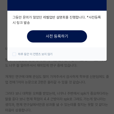
자유 게시판(아무개랩)
그동안 문의가 많았던 레벨업반 설명회를 진행합니다. *사전등록
미국 유학 게시판
시 링크 발송
미국 대학원 합격 후기 게시판
사전 등록하기
대학원생 모집 게시판
내년 봄학기로 물리학과 대학원으로 진학하고자 준비 중인 학부생입니다.
대학원 합격 후기 게시판
하루 동안 이 컨텐츠 보지 않기
현재 학부인턴을 진행 중에 있고, 지금 연구실의 분위기도 좋고 지도교수님
연구실(PI) 홍보 게시판
도 너무 잘 알려주셔서 재미있게 연구 중에 있습니다.
석박사 채용 정보 게시판
개개인 연구에 대해 관심도 많이 가져주셔서 감사하게 학부생 신분임에도 졸
임용 정보 게시판
업 전에 1저자 논문으로 2편은 올라갈 수 있을 것 같습니다.
학부 인턴 게시판
그러다 보니 대학원 오퍼를 받았는데, 너무나 주변에서 spk가 중요하다라는
말을 듣다 보니 현재 학점이 4.4 근방이라 spk로 그래도 가는게 맞나라는
취업 게시판
생각과, 현재 연구실에서만큼 성과를 낼 수 있는데를 찾지는 못할 것 같다는
마음이 상충합니다.
임용 후기 게시판