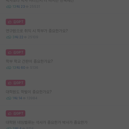
박사보다 학사 어디인지 더 따지는 한국에선
13
23
25531
김GPT
연구원으로 취직 시 학부가 중요한가요?
3
22
25109
김GPT
학부 학교 간판이 중요한가요?
13
60
5136
김GPT
대학원도 학벌이 중요한가요?
1
14
13984
김GPT
대학원 네임벨류는 석사가 중요한가 박사가 중요한가
3
4
9114