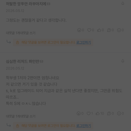
허탈한 앙투안 라부아지에
2026.05.12
그정도는 괜찮을거 같다고 생각합니다.
0
0
0
0
0
대댓글 1개
대댓글 쓰기
해당 댓글을 보려면 로그인이 필요합니다.
로그인하기
심심한 리처드 파인만
2026.05.12
학부생 1저자 2편이면 엄청나네요
저 같으면 거기 있을 것 같습니다
s, k로 업그레이드 되어 지금과 같은 실적 낸다면 좋겠지만, 그만큼 위험도
따르죠..
특히 S에 ㅁㅊㄴ많습니다
0
1
10
0
0
대댓글 1개
대댓글 쓰기
해당 댓글을 보려면 로그인이 필요합니다.
로그인하기