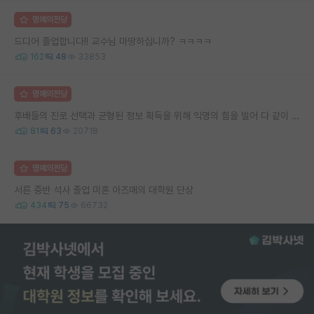
명예의전당
드디어 졸업합니다!! 교수님 마땅하십니까? ㅋㅋㅋㅋ
162
48
33853
명예의전당
후배들의 진로 선택과 균형된 정보 획득을 위해 익명의 힘을 빌어 다 같이 연봉 공개 타임 한번 갖는 것 어때요?
81
63
20718
명예의전당
서른 중반 석사 졸업 미혼 아즈매의 대학원 단상
434
75
66732