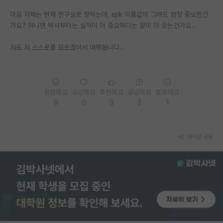
마음 자체는 현재 연구실로 향하는데, spk 이름값이 그래도 엄청 중요한건
PI 전용 게시판
가요? 아니면 박사부터는 실적이 더 중요하다는 말이 더 맞는건가요..
인문사회 계열 게시판
저도 저 스스로를 모르겠어서 여쭤봅니다..
특수/전문대학원 게시판
반도체/AI 게시판
응원해요
공감해요
추천해요
궁금해요
별로에요
장학금/장학생 게시판
9
0
3
2
1
학술 정보 게시판
홍보 게시판
게시글 공유
커리어
유학교육
이벤트
반도체 아카데미