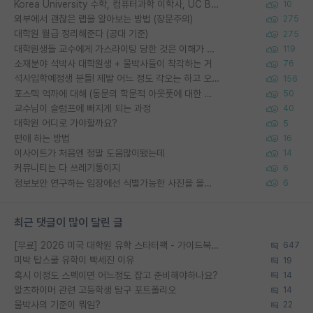
Korea University 수학, 컴퓨터과학 이학사, UC Berkeley 산업공학 대학원 공학박사가 되는 것은 쉽지 않겠죠?
10
외부에서 괜찮은 랩을 알아보는 방법 (장문주의)
275
대학원 월급 정리해준다 (공대 기준)
275
대학원생들 교수에게 가스라이팅 당한 것은 이해가 갑니다. 안타깝네요.
119
소재분야 석박사 대학원생 + 물박사들이 착각하는 거
76
석사입학예정생 분들! 제발 어느 정도 각오는 하고 오세요.
156
포스텍 억까에 대해 (동문의 학문적 아웃풋에 대한 반박)
50
교수님이 슬럼프에 빠지게 되는 과정
40
대학원 어디로 가야할까요?
5
편애 하는 방법
16
이사이트가 처음엔 정말 도움많이됐는데
14
커뮤니티는 다 쓰레기통이지
6
정보보안 연구하는 입장에선 식별가능한 사진을 올리는건 비추이긴함
6
최근 댓글이 많이 달린 글
[무료] 2026 미국 대학원 유학 스타터팩 - 가이드북 & 합격자 컨택메일 템플릿
647
미박 탑스쿨 유학이 빡세진 이유
19
혹시 이정도 스펙이면 어느정도 잡고 준비해야하나요?
14
알츠하이머 관련 고등학생 탐구 포트폴리오
14
물박사의 기준이 뭐임?
22