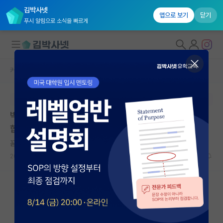
김박사넷
앱으로 보기
닫기
푸시 알림으로 소식을 빠르게
커뮤니티 홈
자유 게시판(아무개랩)
대학원생 모집
본문이 수정되지 않는 박제글입니다.
국내대학원 정보
박사까지 고려했을 때 학교 이름값이 매우 중요한지 궁금
연구실&오픈랩
합니다.
커뮤니티
꼼꼼한 라이프니츠
2026.05.12
20
12859
커뮤니티 홈
전체글보기
베스트 게시판
IF 명예의전당