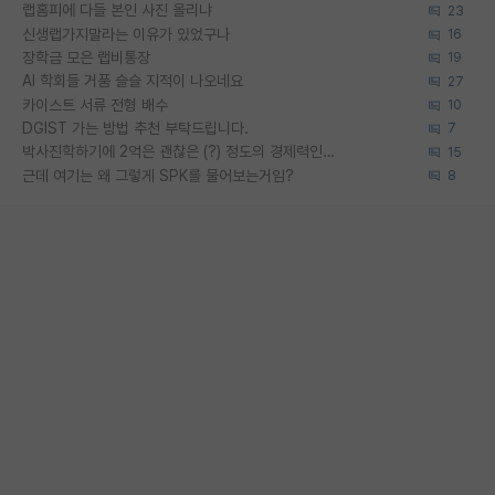
랩홈피에 다들 본인 사진 올리냐
23
신생랩가지말라는 이유가 있었구나
16
장학금 모은 랩비통장
19
AI 학회들 거품 슬슬 지적이 나오네요
27
카이스트 서류 전형 배수
10
DGIST 가는 방법 추천 부탁드립니다.
7
박사진학하기에 2억은 괜찮은 (?) 정도의 경제력인가요
15
근데 여기는 왜 그렇게 SPK를 물어보는거임?
8