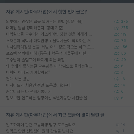
자유 게시판(아무개랩)에서 핫한 인기글은?
외부에서 괜찮은 랩을 알아보는 방법 (장문주의)
275
대학원 월급 정리해준다 (공대 기준)
275
대학원생들 교수에게 가스라이팅 당한 것은 이해가 갑니다. 안타깝네요.
119
소재분야 석박사 대학원생 + 물박사들이 착각하는 거
76
석사입학예정생 분들! 제발 어느 정도 각오는 하고 오세요.
156
포스텍 억까에 대해 (동문의 학문적 아웃풋에 대한 반박)
50
교수님이 슬럼프에 빠지게 되는 과정
40
왜 후배가 못하는걸 교수님은 내 책임으로 돌리는걸까요?
6
대학원 어디로 가야할까요?
5
편애 하는 방법
16
이사이트가 처음엔 정말 도움많이됐는데
14
커뮤니티는 다 쓰레기통이지
6
정보보안 연구하는 입장에선 식별가능한 사진을 올리는건 비추이긴함
6
자유 게시판(아무개랩)에서 최근 댓글이 많이 달린 글
알츠하이머 관련 고등학생 탐구 포트폴리오
14
입학도 안한 신입생이 원래 관심을 받나요
11