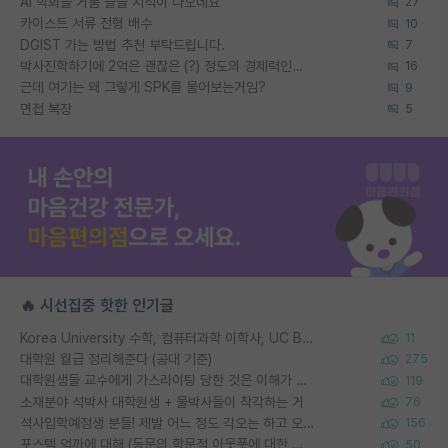
AI 학회들 거품 슬슬 지적이 나오네요
27
카이스트 서류 전형 배수
10
DGIST 가는 방법 추천 부탁드립니다.
7
박사진학하기에 2억은 괜찮은 (?) 정도의 경제력인가요
16
근데 여기는 왜 그렇게 SPK를 물어보는거임?
9
면접 복장
5
🔥 시선집중 핫한 인기글
Korea University 수학, 컴퓨터과학 이학사, UC Berkeley 산업공학 대학원 공학박사가 되는 것은 쉽지 않겠죠?
11
대학원 월급 정리해준다 (공대 기준)
275
대학원생들 교수에게 가스라이팅 당한 것은 이해가 갑니다. 안타깝네요.
119
소재분야 석박사 대학원생 + 물박사들이 착각하는 거
76
석사입학예정생 분들! 제발 어느 정도 각오는 하고 오세요.
156
포스텍 억까에 대해 (동문의 학문적 아웃풋에 대한 반박)
50