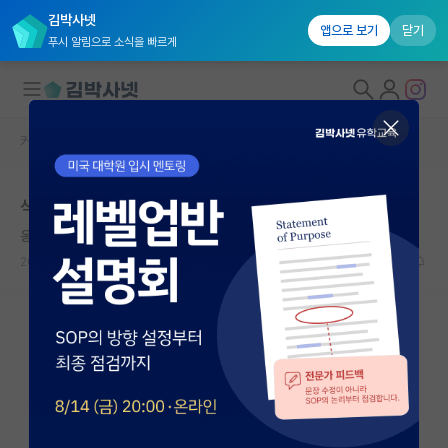
김박사넷
앱으로 보기
닫기
푸시 알림으로 소식을 빠르게
커뮤니티 홈
자유 게시판(아무개랩)
대학원생 모집
석사 or 박사 후 취업하려는데 학교명성? 연구분야?
국내대학원 정보
옹졸한 아르키메데스
연구실&오픈랩
2023.11.22
7
1895
커뮤니티
커뮤니티 홈
전체글보기
베스트 게시판
IF 명예의전당