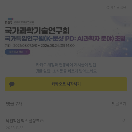
게시글 공유
PI 전용 게시판
인문사회 계열 게시판
특수/전문대학원 게시판
반도체/AI 게시판
장학금/장학생 게시판
카카오 계정과 연동하여 게시글에 달린
학술 정보 게시판
댓글 알람, 소식등을 빠르게 받아보세요
홍보 게시판
카카오로 시작하기
커리어
유학교육
댓글 7개
댓글쓰기
이벤트
낙천적인 막스 플랑크
반도체 아카데미
2023.11.22