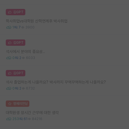
김GPT
학사취업vs대학원 산학연계후 박사취업
1
7
3900
김GPT
석사에서 분야의 중요성..
0
2
6033
김GPT
석사 졸업하는게 나을까요? 박사까지 꾸역꾸역하는게 나을까요?
0
2
6732
명예의전당
대학원생 장시간 근무에 대한 생각
253
61
84216