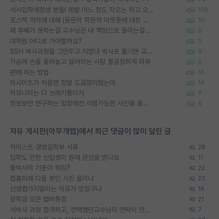
석사입학예정생 분들! 제발 어느 정도 각오는 하고 오세요.
156
포스텍 억까에 대해 (동문의 학문적 아웃풋에 대한 반박)
50
왜 후배가 못하는걸 교수님은 내 책임으로 돌리는걸까요?
6
대학원 어디로 가야할까요?
5
SSH 박사과정을 그만두고 지방대 박사로 옮기면 교수의 꿈은 끝일까요?
9
가슴에 손을 올려놓고 싫어하는 사람 불공정하게 리뷰
9
편애 하는 방법
16
이사이트가 처음엔 정말 도움많이됐는데
14
커뮤니티는 다 쓰레기통이지
6
정보보안 연구하는 입장에선 식별가능한 사진을 올리는건 비추이긴함
6
자유 게시판(아무개랩)에서 최근 댓글이 많이 달린 글
카이스트 경영공학부 서류
28
입학도 안한 신입생이 원래 관심을 받나요
11
물박사의 기준이 뭐임?
22
랩홈피에 다들 본인 사진 올리냐
23
신생랩가지말라는 이유가 있었구나
16
장학금 모은 랩비통장
21
석박사 과정 합격하고, 컨택했던교수님이 연락이 안됩니다...
7