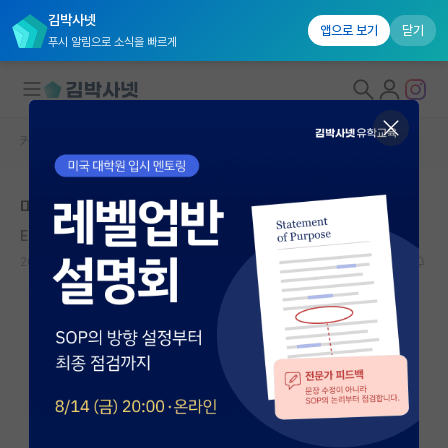
김박사넷
앱으로 보기
닫기
푸시 알림으로 소식을 빠르게
커뮤니티 홈
자유 게시판(아무개랩)
대학원생 모집
미국 석사 vs 박사 후 한국 취업
국내대학원 정보
Edmund Burke
연구실&오픈랩
2020.09.23
2
9498
커뮤니티
커뮤니티 홈
전체글보기
베스트 게시판
IF 명예의전당