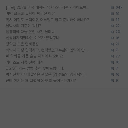
[무료] 2026 미국 대학원 유학 스타터팩 - 가이드북 & 합격자 컨택메일 템플릿
647
미박 탑스쿨 유학이 빡세진 이유
19
혹시 이정도 스펙이면 어느정도 잡고 준비해야하나요?
14
물박사의 기준이 뭐임?
22
랩홈피에 다들 본인 사진 올리냐
23
신생랩가지말라는 이유가 있었구나
16
장학금 모은 랩비통장
21
석박사 과정 합격하고, 컨택했던교수님이 연락이 안됩니다...
7
AI 학회들 거품 슬슬 지적이 나오네요
27
카이스트 서류 전형 배수
10
DGIST 가는 방법 추천 부탁드립니다.
7
박사진학하기에 2억은 괜찮은 (?) 정도의 경제력인가요
16
근데 여기는 왜 그렇게 SPK를 물어보는거임?
9