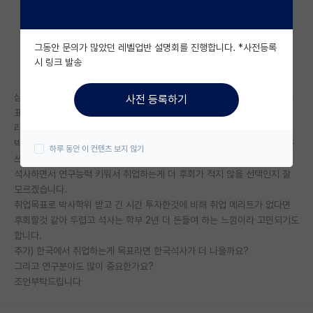
자유 게시판(아무개랩)
그동안 문의가 많았던 레벨업반 설명회를 진행합니다. *사전등록
미국 유학 게시판
시 링크 발송
미국 대학원 합격 후기 게시판
삼성같은 바이오 대기업이나 외국계 제약회사에 연구원으로 취업하는게 목
사전 등록하기
대학원생 모집 게시판
표라면 석사 박사 중 뭐가 더 현명한 선택인가요? (미국 중상위권 대학원이
라고 가정하면요...)
대학원 합격 후기 게시판
박사학위를 받으려면 최소 5년인데 만약 업계에서 인정받을만한 논문을 못
하루 동안 이 컨텐츠 보지 않기
쓰게 될 경우 취업이 더 어려워 지는 건지,
연구실(PI) 홍보 게시판
석사하면서 연구능력 키워서 취업하는게 더 후회가 적지 않을 선택인지 잘
모르겠습니다.
석박사 채용 정보 게시판
취업목표로 박사학위 받고 긴 시간 투자한것에 비해 취업 메리트가 없다면
후회할것 같아 두렵고 석사는 학부 2년 더 돈들여 하는 느낌이라 고민되기도
임용 정보 게시판
합니다.
학부 인턴 게시판
추가) 한국에서 취업하는게 목표라면 한국석사가 더 나을까요?
그리고 연구분야도 많이 중요한가요?
취업 게시판
조언부탁드립니다
임용 후기 게시판