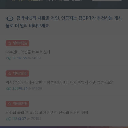
김박사넷의 새로운 거인, 인공지능 김GPT가 추천하는 게시
물로 더 멀리 바라보세요.
명예의전당
교수인데 학생들 너무 빡친다
127
55
50114
명예의전당
박사졸업이 길어져 남편이 힘들어합니다. 제가 어떻게 하면 좋을까요?
206
31
61339
명예의전당
신생랩 졸업 후 output에 기반한 신생랩 장단점 정리
112
37
79184