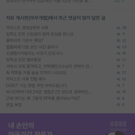
정보보안 연구하는 입장에선 식별가능한 사진을 올리는건 비추이긴함
6
자유 게시판(아무개랩)에서 최근 댓글이 많이 달린 글
카이스트 경영공학부 서류
28
입학도 안한 신입생이 원래 관심을 받나요
11
물박사의 기준이 뭐임?
22
랩홈피에 다들 본인 사진 올리냐
23
신생랩가지말라는 이유가 있었구나
16
장학금 모은 랩비통장
21
석박사 과정 합격하고, 컨택했던교수님이 연락이 안됩니다...
7
AI 학회들 거품 슬슬 지적이 나오네요
27
카이스트 서류 전형 배수
10
DGIST 가는 방법 추천 부탁드립니다.
7
박사진학하기에 2억은 괜찮은 (?) 정도의 경제력인가요
16
근데 여기는 왜 그렇게 SPK를 물어보는거임?
9
면접 복장
5