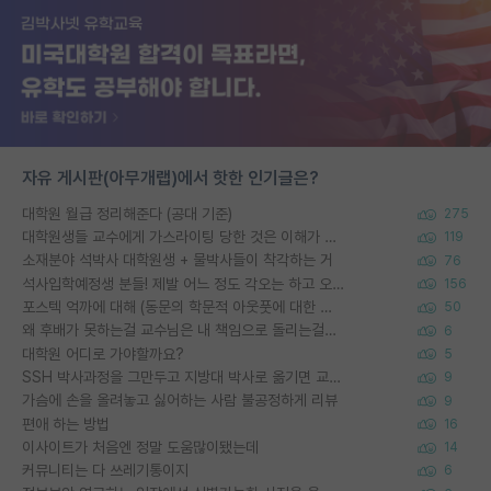
자유 게시판(아무개랩)에서 핫한 인기글은?
대학원 월급 정리해준다 (공대 기준)
275
대학원생들 교수에게 가스라이팅 당한 것은 이해가 갑니다. 안타깝네요.
119
소재분야 석박사 대학원생 + 물박사들이 착각하는 거
76
석사입학예정생 분들! 제발 어느 정도 각오는 하고 오세요.
156
포스텍 억까에 대해 (동문의 학문적 아웃풋에 대한 반박)
50
왜 후배가 못하는걸 교수님은 내 책임으로 돌리는걸까요?
6
대학원 어디로 가야할까요?
5
SSH 박사과정을 그만두고 지방대 박사로 옮기면 교수의 꿈은 끝일까요?
9
가슴에 손을 올려놓고 싫어하는 사람 불공정하게 리뷰
9
편애 하는 방법
16
이사이트가 처음엔 정말 도움많이됐는데
14
커뮤니티는 다 쓰레기통이지
6