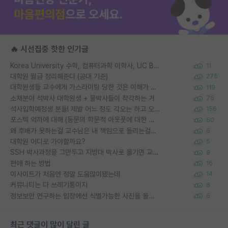
🔥 시선집중 핫한 인기글
Korea University 수학, 컴퓨터과학 이학사, UC Berkeley 산업공학 대학원 공학박사가 되는 것은 쉽지 않겠죠?
11
대학원 월급 정리해준다 (공대 기준)
275
대학원생들 교수에게 가스라이팅 당한 것은 이해가 갑니다. 안타깝네요.
119
소재분야 석박사 대학원생 + 물박사들이 착각하는 거
76
석사입학예정생 분들! 제발 어느 정도 각오는 하고 오세요.
156
포스텍 억까에 대해 (동문의 학문적 아웃풋에 대한 반박)
50
왜 후배가 못하는걸 교수님은 내 책임으로 돌리는걸까요?
6
대학원 어디로 가야할까요?
5
SSH 박사과정을 그만두고 지방대 박사로 옮기면 교수의 꿈은 끝일까요?
9
편애 하는 방법
16
이사이트가 처음엔 정말 도움많이됐는데
14
커뮤니티는 다 쓰레기통이지
6
정보보안 연구하는 입장에선 식별가능한 사진을 올리는건 비추이긴함
6
최근 댓글이 많이 달린 글