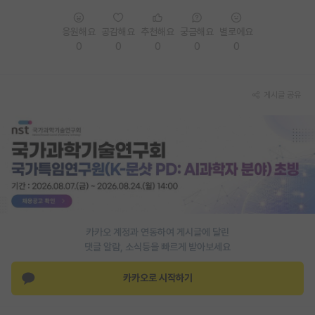
PI 전용 게시판
응원해요
공감해요
추천해요
궁금해요
별로에요
0
0
0
0
0
인문사회 계열 게시판
특수/전문대학원 게시판
게시글 공유
반도체/AI 게시판
장학금/장학생 게시판
학술 정보 게시판
홍보 게시판
커리어
카카오 계정과 연동하여 게시글에 달린
유학교육
댓글 알람, 소식등을 빠르게 받아보세요
이벤트
카카오로 시작하기
반도체 아카데미