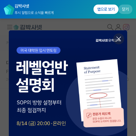
김박사넷
앱으로 보기
닫기
푸시 알림으로 소식을 빠르게
커뮤니티 홈
자유 게시판(아무개랩)
대학원생 모집
대학원도 학벌이 중요한가요?
국내대학원 정보
Franz Liszt
연구실&오픈랩
2020.12.28
14
13977
커뮤니티
커뮤니티 홈
전체글보기
베스트 게시판
IF 명예의전당