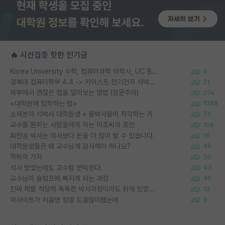
🔥 시선집중 핫한 인기글
Korea University 수학, 컴퓨터과학 이학사, UC Berkeley 산업공학 대학원 공학박사가 되는 것은 쉽지 않겠죠?
6
경북대 컴퓨터학부 4.4 -> 카이스트 전기전자 석박사통합과정 합격
21
외부에서 괜찮은 랩을 알아보는 방법 (장문주의)
274
<대학원에 입학하는 법>
1388
소재분야 석박사 대학원생 + 물박사들이 착각하는 거
71
교수를 원하는 사람들에게 하는 아조씨의 조언
106
AI전공 박사는 의사보다 돈을 더 많이 벌 수 있습니다.
16
대학원생들은 왜 교수님께 감사해야 하나요?
49
학위의 가치
20
석사 받았는데도 교수랑 연락한다.
43
교수님이 슬럼프에 빠지게 되는 과정
40
진짜 제발 적당히 똑똑한 박사과정이라도 위에 있었으면..
13
이사이트가 처음엔 정말 도움많이됐는데
9