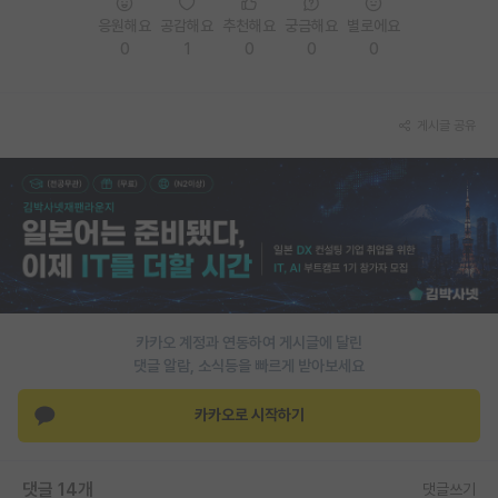
응원해요
공감해요
추천해요
궁금해요
별로에요
PI 전용 게시판
0
1
0
0
0
인문사회 계열 게시판
특수/전문대학원 게시판
게시글 공유
반도체/AI 게시판
장학금/장학생 게시판
학술 정보 게시판
홍보 게시판
카카오 계정과 연동하여 게시글에 달린
커리어
댓글 알람, 소식등을 빠르게 받아보세요
유학교육
카카오로 시작하기
이벤트
반도체 아카데미
댓글 14개
댓글쓰기