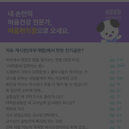
자유 게시판(아무개랩)에서 핫한 인기글은?
외부에서 괜찮은 랩을 알아보는 방법 (장문주의)
274
<대학원에 입학하는 법>
1388
소재분야 석박사 대학원생 + 물박사들이 착각하는 거
71
교수를 원하는 사람들에게 하는 아조씨의 조언
106
AI전공 박사는 의사보다 돈을 더 많이 벌 수 있습니다.
16
AI 탑컨퍼 순위에 대해..
27
실험실은 왜 주먹구구로 돌아가나요?
17
대학원생들은 왜 교수님께 감사해야 하나요?
49
학위의 가치
20
석사 받았는데도 교수랑 연락한다.
43
교수님이 슬럼프에 빠지게 되는 과정
40
진짜 제발 적당히 똑똑한 박사과정이라도 위에 있었으면..
13