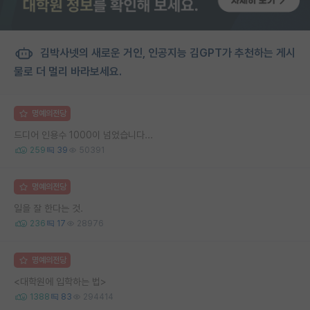
김박사넷의 새로운 거인, 인공지능 김GPT가 추천하는 게시
물로 더 멀리 바라보세요.
명예의전당
드디어 인용수 1000이 넘었습니다...
259
39
50391
명예의전당
일을 잘 한다는 것.
236
17
28976
명예의전당
<대학원에 입학하는 법>
1388
83
294414