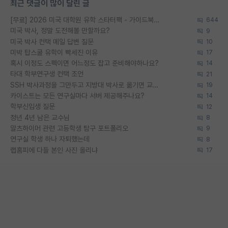
최근 댓글이 많이 달린 글
[무료] 2026 미국 대학원 유학 스타터팩 - 가이드북 & 합격자 컨택메일 템플릿
644
미국 박사, 정말 도전해볼 만할까요?
9
미국 박사 컨택 메일 답변 질문
10
미박 탑스쿨 유학이 빡세진 이유
17
혹시 이정도 스펙이면 어느정도 잡고 준비해야하나요?
14
타대 학부연구생 컨택 조언
21
SSH 박사과정을 그만두고 지방대 박사로 옮기면 교수의 꿈은 끝일까요?
19
카이스트는 모든 연구실마다 서버 제공해주나요?
14
학부신입생 질문
12
정년 4년 남은 교수님
8
알츠하이머 관련 고등학생 탐구 포트폴리오
9
연구실 학생 하나 자퇴했는데
8
랩홈피에 다들 본인 사진 올리냐
17