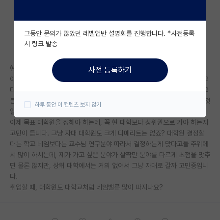
자유 게시판(아무개랩)
그동안 문의가 많았던 레벨업반 설명회를 진행합니다. *사전등록
미국 유학 게시판
시 링크 발송
미국 대학원 합격 후기 게시판
현재 서울 중상위권 대학 다니고 대학원 진학 고려중인 학생입니다. 다름이
사전 등록하기
대학원생 모집 게시판
아니라, 대학교 선택할 때에도 크게 학벌에 욕심 없이 성적 맞춰서 입학하고
다니고 있고, 그냥 조금 더 높았으면 취업할땐 좋았을텐데 라는 생각만 들고
대학원 합격 후기 게시판
큰 후회는 아직 없습니다. 제가 사회 생활이나 취준을 아직 안해봐서 그런 것
하루 동안 이 컨텐츠 보지 않기
일수도 있구요.
연구실(PI) 홍보 게시판
이제 목표 대학원을 정해야 하는데, 꼭 현 대학보다 상위권으로 가야 하는지
고민이 듭니다. 그냥 자대 대학원도 크게 디메리트는 없죠? 대학원 결정할
석박사 채용 정보 게시판
때는 학교 네임보다는 교수님 연구분야 따라서 결정하는게 맞다고들 주위에
서 많이 하시는데, 제가 가고 싶은 분야가 살짝만 분야를 다르게 초점을 맞추
임용 정보 게시판
면 물론 많지만, 상위 대학에서는 거의 없어서 그냥 자대로 갈까 고민중입니
학부 인턴 게시판
다.
취업할 때, 대학원도 대학교처럼 네임밸류 많이 따지나요?
취업 게시판
임용 후기 게시판