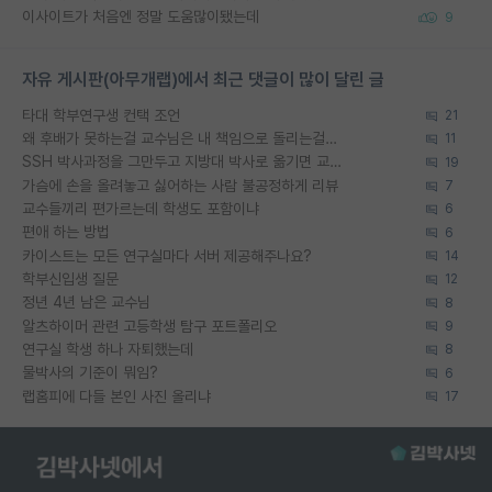
이사이트가 처음엔 정말 도움많이됐는데
9
자유 게시판(아무개랩)에서 최근 댓글이 많이 달린 글
타대 학부연구생 컨택 조언
21
왜 후배가 못하는걸 교수님은 내 책임으로 돌리는걸까요?
11
SSH 박사과정을 그만두고 지방대 박사로 옮기면 교수의 꿈은 끝일까요?
19
가슴에 손을 올려놓고 싫어하는 사람 불공정하게 리뷰
7
교수들끼리 편가르는데 학생도 포함이냐
6
편애 하는 방법
6
카이스트는 모든 연구실마다 서버 제공해주나요?
14
학부신입생 질문
12
정년 4년 남은 교수님
8
알츠하이머 관련 고등학생 탐구 포트폴리오
9
연구실 학생 하나 자퇴했는데
8
물박사의 기준이 뭐임?
6
랩홈피에 다들 본인 사진 올리냐
17