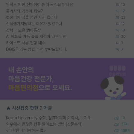
입학도 안한 신입생이 원래 관심을 받나요
10
물박사의 기준이 뭐임?
17
랩홈피에 다들 본인 사진 올리냐
22
신생랩가지말라는 이유가 있었구나
12
장학금 모은 랩비통장
10
AI 학회들 거품 슬슬 지적이 나오네요
20
카이스트 서류 전형 배수
7
DGIST 가는 방법 추천 부탁드립니다.
7
🔥 시선집중 핫한 인기글
Korea University 수학, 컴퓨터과학 이학사, UC Berkeley 산업공학 대학원 공학박사가 되는 것은 쉽지 않겠죠?
10
외부에서 괜찮은 랩을 알아보는 방법 (장문주의)
274
<대학원에 입학하는 법>
1388