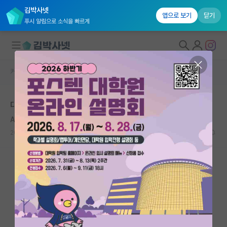
김박사넷
앱으로 보기
닫기
푸시 알림으로 소식을 빠르게
커뮤니티 홈
자유 게시판(아무개랩)
대학원생 모집
대학 이름이 어느정도의 가치가 있나요?
국내대학원 정보
Andreas Vesalius
연구실&오픈랩
2020.09.11
17
9020
커뮤니티
커뮤니티 홈
전체글보기
베스트 게시판
IF 명예의전당