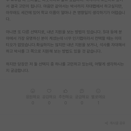
서 결국 고민이 됩니다. 마음만 같아서는 박사까지 자대랩에서 하고싶지만,
PI 전용 게시판
아무래도 세간에 있어 학교 이름이 얼마나 큰 영향일지 생각하기가 어렵습니
다.
인문사회 계열 게시판
아니면 또 다른 선택지로, 내년 지원을 보는 방법이 있습니다. S대 등에 분
특수/전문대학원 게시판
야에서 가장 유명하신 분이 계셨는데 너무 인기랩이라서 컨택할 때는 이미
반도체/AI 게시판
티오가 없었습니다.확실하지는 않지만 내년 지원을 보거나, 석사를 자대해서
하고 박사를 그 쪽으로 지원해 보는 방법도 있을 것 같습니다.
장학금/장학생 게시판
하지만 당장은 저 둘 선택지 중 하나를 고민하고 있는데, 어떻게 생각하시는
학술 정보 게시판
지 궁금합니다.
홍보 게시판
커리어
응원해요
공감해요
추천해요
궁금해요
별로에요
유학교육
0
0
0
0
1
이벤트
게시글 공유
반도체 아카데미