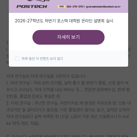
자유 게시판(아무개랩)
2026-27학년도 하반기 포스텍 대학원 온라인 설명회 실시
미국 유학 게시판
미국 대학원 합격 후기 게시판
자세히 보기
안녕하세요. 현재 대학원 입시에 있어 최종적인 고민을 하고 있는 학부생입
대학원생 모집 게시판
니다. 제 학부는 서성한 라인이며, 아래 적은 연구실들은 모두 대략적으로 같
은 분야입니다. 박사까지 할 생각이며, 군대를 가는 시간이 아깝게 느껴져서
하루 동안 이 컨텐츠 보지 않기
대학원 합격 후기 게시판
해외는 생각을 접은 상태입니다.
연구실(PI) 홍보 게시판
자대 연구실과 타대 연구실을 고민하고 있습니다.
1. 자대 연구실 : 자대 상위 인기랩, 실적 좋고 랩 분위기 좋음, 신경 많이 써
석박사 채용 정보 게시판
주시고 교수님도 자대 진학을 내심 바라는 듯... 전문연 권장해주심. 현재 랩
인턴중. 졸업생 진로도 확실한 편
임용 정보 게시판
2. 타대 연구실 : 무난한 연구실. 마찬가지로 꽤 환경은 자유로운 편. 인원 대
학부 인턴 게시판
규모지만 잘 굴러간다고 들었음. 다만 졸업생이 많지는 않고, 실적은 오히려
자대 연구실보다 살짝 부족한 편 (구글 스칼라 기준 최근 인용횟수나 h-ind
취업 게시판
ex 16% 정도 적음).
임용 후기 게시판
두 교수님 다 스타일은 비슷하다고 알고 있습니다. 박사까지 고민하고 있어