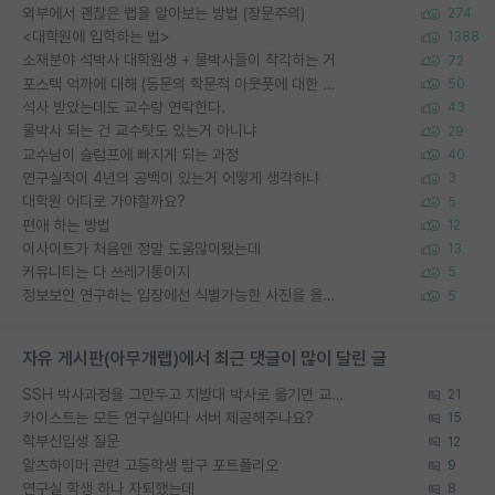
외부에서 괜찮은 랩을 알아보는 방법 (장문주의)
274
<대학원에 입학하는 법>
1388
소재분야 석박사 대학원생 + 물박사들이 착각하는 거
72
포스텍 억까에 대해 (동문의 학문적 아웃풋에 대한 반박)
50
석사 받았는데도 교수랑 연락한다.
43
물박사 되는 건 교수탓도 있는거 아니냐
29
교수님이 슬럼프에 빠지게 되는 과정
40
연구실적이 4년의 공백이 있는거 어떻게 생각하냐
3
대학원 어디로 가야할까요?
5
편애 하는 방법
12
이사이트가 처음엔 정말 도움많이됐는데
13
커뮤니티는 다 쓰레기통이지
5
정보보안 연구하는 입장에선 식별가능한 사진을 올리는건 비추이긴함
5
자유 게시판(아무개랩)에서 최근 댓글이 많이 달린 글
SSH 박사과정을 그만두고 지방대 박사로 옮기면 교수의 꿈은 끝일까요?
21
카이스트는 모든 연구실마다 서버 제공해주나요?
15
학부신입생 질문
12
알츠하이머 관련 고등학생 탐구 포트폴리오
9
연구실 학생 하나 자퇴했는데
8