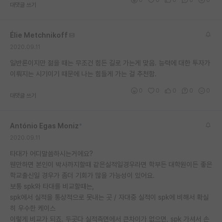
대댓글 쓰기
Élie Metchnikoff
2020.09.11
일반론이지만 젊을 때는 무조건 힘든 길로 가는게 맞음. 능력에 대한 투자가
이뤄지는 시기이기 때문에 나는 힘들게 가는 걸 추천함.
0
0
0
0
0
대댓글 쓰기
António Egas Moniz
*
2020.09.11
타대가 어디말씀하시는거에요?
웬만하면 본인이 박사까지할때 같은실적일경우라면 학부든 대학원이든 좋은
학교출신일 경우가 좀더 기회가 많을 가능성이 있어요.
보통 spk와 타대를 비교할때는,
spk에서 실적을 통상적으로 못내는 곳 / 자대중 실적이 spk에 비해서 확실
히 우수한 케이스
이렇게 비교가 되죠. 두곳다 실적측면에서 큰차이가 없으면, spk 가셔서 손