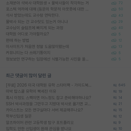
소재분야 석박사 대학원생 + 물박사들이 착각하는 거
72
포스텍 억까에 대해 (동문의 학문적 아웃풋에 대한 반박)
50
석사 받았는데도 교수랑 연락한다.
43
물박사 되는 건 교수탓도 있는거 아니냐
29
교수님이 슬럼프에 빠지게 되는 과정
40
대학원 어디로 가야할까요?
5
편애 하는 방법
12
이사이트가 처음엔 정말 도움많이됐는데
13
커뮤니티는 다 쓰레기통이지
5
정보보안 연구하는 입장에선 식별가능한 사진을 올리는건 비추이긴함
5
최근 댓글이 많이 달린 글
[무료] 2026 미국 대학원 유학 스타터팩 - 가이드북 & 합격자 컨택메일 템플릿
645
미박 탑스쿨 유학이 빡세진 이유
19
혹시 이정도 스펙이면 어느정도 잡고 준비해야하나요?
14
SSH 박사과정을 그만두고 지방대 박사로 옮기면 교수의 꿈은 끝일까요?
21
카이스트는 모든 연구실마다 서버 제공해주나요?
15
학부신입생 질문
12
알츠하이머 관련 고등학생 탐구 포트폴리오
9
입학도 안한 신입생이 원래 관심을 받나요
10