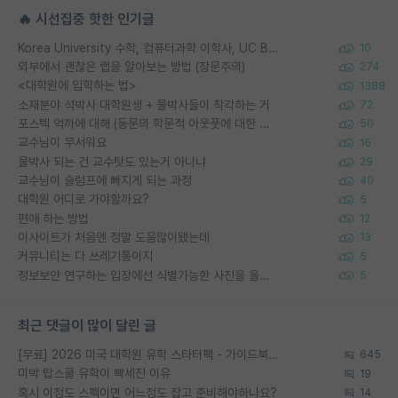
🔥 시선집중 핫한 인기글
Korea University 수학, 컴퓨터과학 이학사, UC Berkeley 산업공학 대학원 공학박사가 되는 것은 쉽지 않겠죠?
10
외부에서 괜찮은 랩을 알아보는 방법 (장문주의)
274
<대학원에 입학하는 법>
1388
소재분야 석박사 대학원생 + 물박사들이 착각하는 거
72
포스텍 억까에 대해 (동문의 학문적 아웃풋에 대한 반박)
50
교수님이 무서워요
16
물박사 되는 건 교수탓도 있는거 아니냐
29
교수님이 슬럼프에 빠지게 되는 과정
40
대학원 어디로 가야할까요?
5
편애 하는 방법
12
이사이트가 처음엔 정말 도움많이됐는데
13
커뮤니티는 다 쓰레기통이지
5
정보보안 연구하는 입장에선 식별가능한 사진을 올리는건 비추이긴함
5
최근 댓글이 많이 달린 글
[무료] 2026 미국 대학원 유학 스타터팩 - 가이드북 & 합격자 컨택메일 템플릿
645
미박 탑스쿨 유학이 빡세진 이유
19
혹시 이정도 스펙이면 어느정도 잡고 준비해야하나요?
14