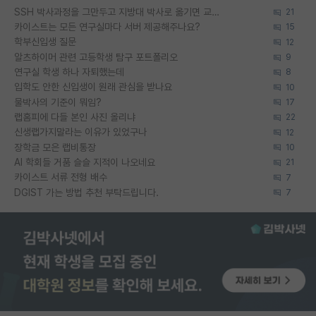
SSH 박사과정을 그만두고 지방대 박사로 옮기면 교수의 꿈은 끝일까요?
21
카이스트는 모든 연구실마다 서버 제공해주나요?
15
학부신입생 질문
12
알츠하이머 관련 고등학생 탐구 포트폴리오
9
연구실 학생 하나 자퇴했는데
8
입학도 안한 신입생이 원래 관심을 받나요
10
물박사의 기준이 뭐임?
17
랩홈피에 다들 본인 사진 올리냐
22
신생랩가지말라는 이유가 있었구나
12
장학금 모은 랩비통장
10
AI 학회들 거품 슬슬 지적이 나오네요
21
카이스트 서류 전형 배수
7
DGIST 가는 방법 추천 부탁드립니다.
7