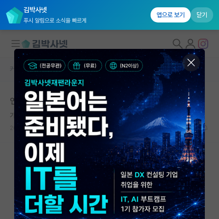
김박사넷
앱으로 보기
닫기
푸시 알림으로 소식을 빠르게
커뮤니티 홈
자유 게시판(아무개랩)
대학원생 모집
연구원으로 취직 시 학부가 중요한가요?
국내대학원 정보
가나다
*
연구실&오픈랩
2018.11.22
22
25099
커뮤니티
커뮤니티 홈
전체글보기
베스트 게시판
IF 명예의전당