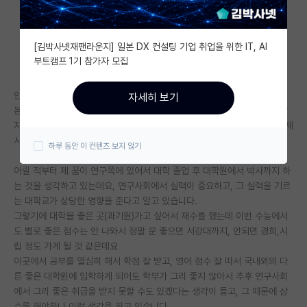
자유 게시판(아무개랩)
[김박사넷재팬라운지] 일본 DX 컨설팅 기업 취업을 위한 IT, AI
미국 유학 게시판
부트캠프 1기 참가자 모집
미국 대학원 합격 후기 게시판
안녕하세요.
자세히 보기
대학원생 모집 게시판
본래 이 커뮤니티가 대학원 진학에 도움이 되기위해 만들어 졌다는 점을 알
지만 이런 질문을 할 만한 곳이 많지 않아 염치불구하고 질문 드립니다. 문제
대학원 합격 후기 게시판
시 자삭하겠습니다..
하루 동안 이 컨텐츠 보지 않기
연구실(PI) 홍보 게시판
어릴 적부터 제 꿈이 연구쪽에 있어서 대학 졸업 후 대학원에서 박사까지 하
는 것을 생각하고 있는데요, 연구사회에서 실력이 중요하고, 그 실력을 기르
석박사 채용 정보 게시판
는 대학교가 상당한 영향을 준다고 알고 있습니다.
그렇기에 대학을 좋은 곳(과기원)가고 싶어서 재수를 했는데 이번 수능에서
임용 정보 게시판
도 별로 좋은 점수는 안 나와서 정말 운 좋으면 서강대까지, 안되면 경희,시
학부 인턴 게시판
립 정도 가게 될 것 같은데요
이곳에서 공부를 열심히 해서 학점 잘 받고, 영어 점수 잘 따서 국내외의 다
취업 게시판
른 좋은 대학원에 입학하게 되어도 학부가 그리 좋지 않아서 추후 연구사회
에서 그리 좋은 취급을 받지 못할 수도 있겠다는 생각이 들고, 그 때문에 삼
임용 후기 게시판
수를 해야하나 이런 생각을 하고 있습니다..