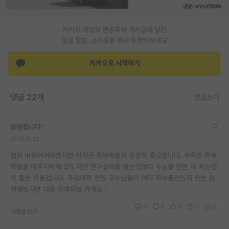
재팬라운지 🌸
카카오 계정과 연동하여 게시글에 달린
댓글 알람, 소식등을 빠르게 받아보세요
카카오로 시작하기
댓글 22개
댓글쓰기
응원합니다
*
2018.11.22
점차 바뀌어져야겠지만 아직은 학부학벌이 굉장히 중요합니다. 부족한 학부
학벌을 메우기위해 압도적인 연구실적을 쌓는것보다 수능을 한번 더 치는것
이 훨씬 쉬울겁니다. 주요대학 신임 교수님들이 어디 학부출신인지 한번 검
색해보시면 대충 이해되실 거에요~
0
0
0
0
0
대댓글 쓰기