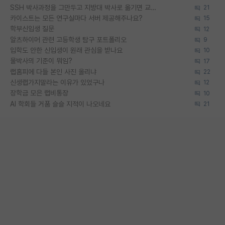
SSH 박사과정을 그만두고 지방대 박사로 옮기면 교수의 꿈은 끝일까요?
21
카이스트는 모든 연구실마다 서버 제공해주나요?
15
학부신입생 질문
12
알츠하이머 관련 고등학생 탐구 포트폴리오
9
입학도 안한 신입생이 원래 관심을 받나요
10
물박사의 기준이 뭐임?
17
랩홈피에 다들 본인 사진 올리냐
22
신생랩가지말라는 이유가 있었구나
12
장학금 모은 랩비통장
10
AI 학회들 거품 슬슬 지적이 나오네요
21