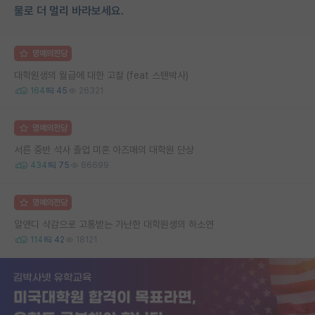
물로 더 멀리 바라보세요.
명예의전당
대학원생의 월급에 대한 고찰 (feat 스탠박사)
164
45
26321
명예의전당
서른 중반 석사 졸업 미혼 아즈매의 대학원 단상
434
75
66699
명예의전당
알앤디 삭감으로 고통받는 가난한 대학원생의 하소연
114
42
18121