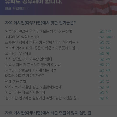
자유 게시판(아무개랩)에서 핫한 인기글은?
외부에서 괜찮은 랩을 알아보는 방법 (장문주의)
274
<대학원에 입학하는 법>
1388
소재분야 석박사 대학원생 + 물박사들이 착각하는 거
72
포스텍 억까에 대해 (동문의 학문적 아웃풋에 대한 반박)
50
교수님이 무서워요
16
석사 받았는데도 교수랑 연락한다.
43
물박사 되는 건 교수탓도 있는거 아니냐
29
교수님이 슬럼프에 빠지게 되는 과정
40
대학원 어디로 가야할까요?
5
편애 하는 방법
12
이사이트가 처음엔 정말 도움많이됐는데
13
커뮤니티는 다 쓰레기통이지
5
정보보안 연구하는 입장에선 식별가능한 사진을 올리는건 비추이긴함
5
자유 게시판(아무개랩)에서 최근 댓글이 많이 달린 글