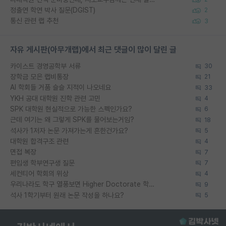
정출연 학연 박사 질문(DGIST)
2
통신 관련 랩 추천
3
자유 게시판(아무개랩)에서 최근 댓글이 많이 달린 글
카이스트 경영공학부 서류
30
장학금 모은 랩비통장
21
AI 학회들 거품 슬슬 지적이 나오네요
33
YKH 공대 대학원 진학 관련 고민
4
SPK 대학원 현실적으로 가능한 스펙인가요?
6
근데 여기는 왜 그렇게 SPK를 물어보는거임?
18
석사가 1저자 논문 가져가는게 흔한건가요?
5
대학원 합격구조 관련
4
면접 복장
7
편입생 학부연구생 질문
7
세컨티어 학회의 위상
4
우리나라도 학구 열풍보면 Higher Doctorate 학위가 필요하다고 봅니다.
9
석사 1학기부터 원래 논문 작성을 하나요?
5