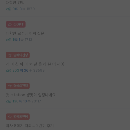
대학원 컨택
0
3
1879
김GPT
대학원 교수님 컨택 질문
1
1
1713
명예의전당
개 미 친 싸 이 코 같 은 리 뷰 어 새 X
203
36
33599
명예의전당
첫 citation 뽕맛이 엄청나네요...
136
10
23117
명예의전당
박사 8학기 자퇴... 2년뒤 후기