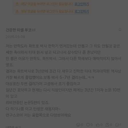
해당 댓글을 보려면 로그인이 필요합니다.
로그인하기
해당 댓글을 보려면 로그인이 필요합니다.
로그인하기
건강한 미셸 푸코
2026.05.06
저는 만학도라 파트로 박사 한학기 먼저갔는데 안뽑고 그 뒤도 안될것 같은
쎄한 촉이와서 타대 원서 넣고 되고나서 잠수탔다 좀 혼났지만
안 뽑은 이유가 만학도. 파트박사. 그래서 다른 학새보다 매력적이지 않아서
였죠.
결과는 파트박사로 3년만에 조건 다 채우고 진학한 타대 학과대학원 역사상
가장 빠르게 졸업했어요.보통 박사 5~7년 걸리는데..ㅋㅋ
대상포진 두번 걸려가며 고생해서 조기 졸업하고
일년간 포닥하고 현재는 다시 직장인이지만 제게는 3년간 1저자 논문 10편
이 있고
리비젼중인 논문5편이 있죠.
다 하기나름 이고 인생은 새옹지마~
연구스코이 저는 융합쪽으로 다양성이에요
0
0
0
6
1
대댓글 쓰기