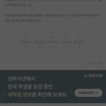
강구해보고자 합니다.
PI 전용 게시판
이런 일이 일반적으로 발생하는 상황인지 및 발생 시 일반적 대처에 대하여
인문사회 계열 게시판
조언 주시면 감사하겠습니다.
특수/전문대학원 게시판
반도체/AI 게시판
응원해요
공감해요
추천해요
궁금해요
별로에요
장학금/장학생 게시판
13
4
0
1
2
학술 정보 게시판
게시글 공유
홍보 게시판
커리어
유학교육
이벤트
반도체 아카데미