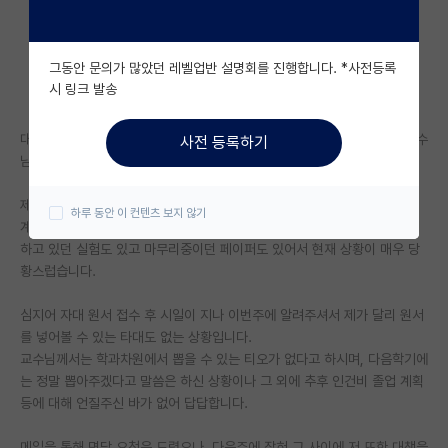
자유 게시판(아무개랩)
그동안 문의가 많았던 레벨업반 설명회를 진행합니다. *사전등록
미국 유학 게시판
시 링크 발송
미국 대학원 합격 후기 게시판
대학원 진학예정 학부연구생을 하다가 이번 후기 입학 원서를 넣었는데 교수
사전 등록하기
대학원생 모집 게시판
님께서 못뽑아주신다 하십니다.
대학원 합격 후기 게시판
제가 금번 후기 입학예정이라는 사실은 교수님께서도 1년 전부터 인지하고
하루 동안 이 컨텐츠 보지 않기
계셨으며, 지난 2년간 학부연구생을 해왔습니다. 또한, 현재 사수분과 진행
연구실(PI) 홍보 게시판
하고 있던 실험도 있고 마무리중이던 페이퍼도 있어서 현재 상황이 매우 당
황스럽습니다.
석박사 채용 정보 게시판
심지어 자대 원서 접수 후 시일이 지나 이번주에 알려주셔서 제가 달리 원서
임용 정보 게시판
를 넣어볼 수 있는 타대도 없는 상황입니다.
학부 인턴 게시판
교수님께서는 학과차원에서 뽑을 수 있는 티오가 없다고 하시며, 다음학기에
는 정말 뽑아주겠다고 말씀은 하신 상황이나 그 외에 추후 인건비 졸업 계획
취업 게시판
등에 대해 언질주신 바가 없어 답답합니다.
임용 후기 게시판
메일을 통해 면담 요청은 드렸으나, 다음주에 잡혀 그 사이에 저 또한 대책을