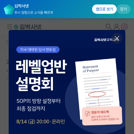
김박사넷
앱으로 보기
닫기
푸시 알림으로 소식을 빠르게
커뮤니티 홈
자유 게시판(아무개랩)
대학원생 모집
교수님이 저를 걸어두신것 같습니다
국내대학원 정보
시끄러운 윌리엄 켈빈
연구실&오픈랩
2026.05.06
13
15963
커뮤니티
커뮤니티 홈
전체글보기
베스트 게시판
IF 명예의전당