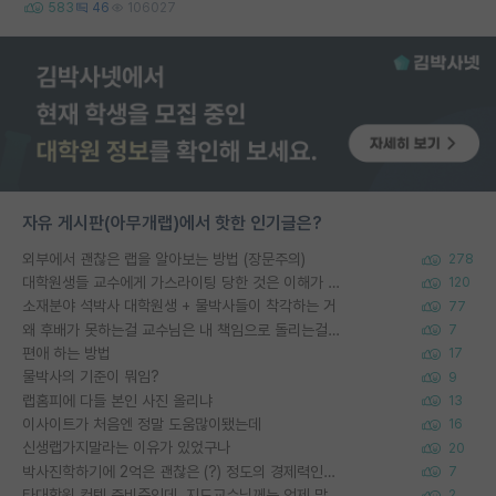
583
46
106027
자유 게시판(아무개랩)에서 핫한 인기글은?
외부에서 괜찮은 랩을 알아보는 방법 (장문주의)
278
대학원생들 교수에게 가스라이팅 당한 것은 이해가 갑니다. 안타깝네요.
120
소재분야 석박사 대학원생 + 물박사들이 착각하는 거
77
왜 후배가 못하는걸 교수님은 내 책임으로 돌리는걸까요?
7
편애 하는 방법
17
물박사의 기준이 뭐임?
9
랩홈피에 다들 본인 사진 올리냐
13
이사이트가 처음엔 정말 도움많이됐는데
16
신생랩가지말라는 이유가 있었구나
20
박사진학하기에 2억은 괜찮은 (?) 정도의 경제력인가요
7
타대학원 컨텍 준비중인데, 지도교수님께는 언제 말씀드려야 할까요?
2