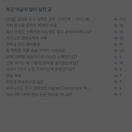
최근 댓글이 많이 달린 글
[무료] 2026 미국 대학원 유학 스타터팩 - 가이드북 & 합격자 컨택메일 템플릿
652
미박 탑스쿨 유학이 빡세진 이유
19
혹시 이정도 스펙이면 어느정도 잡고 준비해야하나요?
14
카이스트 경영공학부 서류
30
장학금 모은 랩비통장
21
AI 학회들 거품 슬슬 지적이 나오네요
33
SPK 대학원 현실적으로 가능한 스펙인가요?
6
근데 여기는 왜 그렇게 SPK를 물어보는거임?
18
석사가 1저자 논문 가져가는게 흔한건가요?
5
면접 복장
7
편입생 학부연구생 질문
7
우리나라도 학구 열풍보면 Higher Doctorate 학위가 필요하다고 봅니다.
9
석사 1학기부터 원래 논문 작성을 하나요?
5