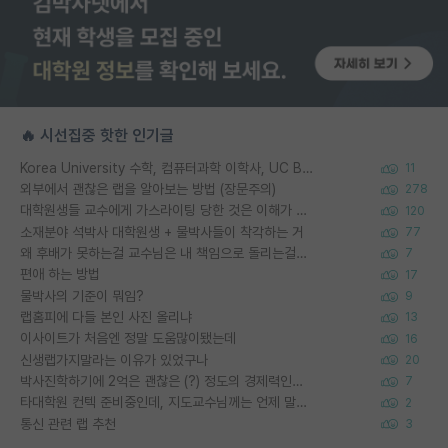
🔥 시선집중 핫한 인기글
Korea University 수학, 컴퓨터과학 이학사, UC Berkeley 산업공학 대학원 공학박사가 되는 것은 쉽지 않겠죠?
11
외부에서 괜찮은 랩을 알아보는 방법 (장문주의)
278
대학원생들 교수에게 가스라이팅 당한 것은 이해가 갑니다. 안타깝네요.
120
소재분야 석박사 대학원생 + 물박사들이 착각하는 거
77
왜 후배가 못하는걸 교수님은 내 책임으로 돌리는걸까요?
7
편애 하는 방법
17
물박사의 기준이 뭐임?
9
랩홈피에 다들 본인 사진 올리냐
13
이사이트가 처음엔 정말 도움많이됐는데
16
신생랩가지말라는 이유가 있었구나
20
박사진학하기에 2억은 괜찮은 (?) 정도의 경제력인가요
7
타대학원 컨텍 준비중인데, 지도교수님께는 언제 말씀드려야 할까요?
2
통신 관련 랩 추천
3