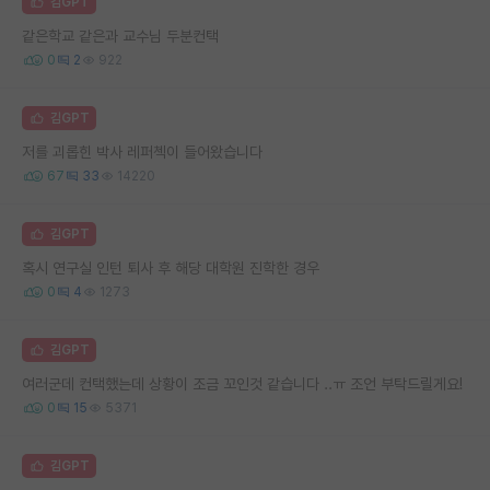
김GPT
같은학교 같은과 교수님 두분컨택
0
2
922
김GPT
저를 괴롭힌 박사 레퍼첵이 들어왔습니다
67
33
14220
김GPT
혹시 연구실 인턴 퇴사 후 해당 대학원 진학한 경우
0
4
1273
김GPT
여러군데 컨택했는데 상황이 조금 꼬인것 같습니다 ..ㅠ 조언 부탁드릴게요!
0
15
5371
김GPT