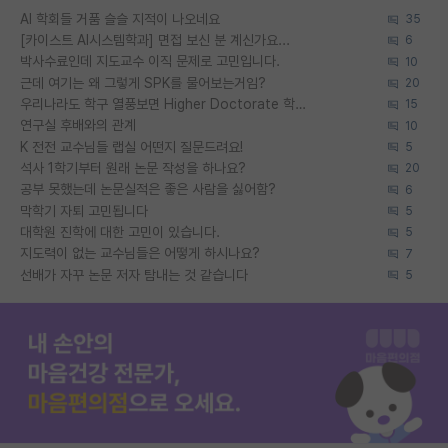
AI 학회들 거품 슬슬 지적이 나오네요
35
[카이스트 AI시스템학과] 면접 보신 분 계신가요...
6
박사수료인데 지도교수 이직 문제로 고민입니다.
10
근데 여기는 왜 그렇게 SPK를 물어보는거임?
20
우리나라도 학구 열풍보면 Higher Doctorate 학위가 필요하다고 봅니다.
15
연구실 후배와의 관계
10
K 전전 교수님들 랩실 어떤지 질문드려요!
5
석사 1학기부터 원래 논문 작성을 하나요?
20
공부 못했는데 논문실적은 좋은 사람을 싫어함?
6
막학기 자퇴 고민됩니다
5
대학원 진학에 대한 고민이 있습니다.
5
지도력이 없는 교수님들은 어떻게 하시나요?
7
선배가 자꾸 논문 저자 탐내는 것 같습니다
5