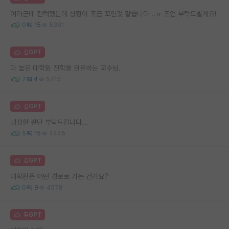
여러군데 컨택했는데 상황이 조금 꼬인것 같습니다 ..ㅠ 조언 부탁드릴게요!
0
15
5381
김GPT
더 높은 대학원 진학을 권유하는 교수님.
2
4
5715
김GPT
냉정한 판단 부탁드립니다...
5
15
4445
김GPT
대학원은 어떤 경로로 가는 건가요?
0
9
4578
김GPT