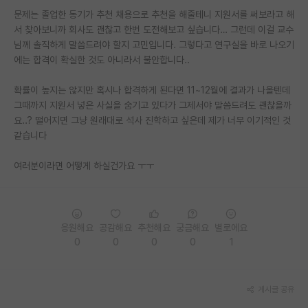
문제는 졸업한 동기가 추천 채용으로 추천을 해줄테니 지원서를 써보라고 해
PI 전용 게시판
서 찾아보니까 회사도 괜찮고 한번 도전해보고 싶습니다… 그런데 이걸 교수
님께 솔직하게 말씀드려야 할지 고민입니다. 그렇다고 연구실을 바로 나오기
인문사회 계열 게시판
에는 합격이 확실한 것도 아니라서 불안합니다..
특수/전문대학원 게시판
확률이 높지는 않지만 혹시나 합격하게 된다면 11~12월에 결과가 나올텐데
반도체/AI 게시판
그때까지 지원서 넣은 사실을 숨기고 있다가 그제서야 말씀드려도 괜찮을까
요..? 떨어지면 그냥 원래대로 석사 진학하고 싶은데 제가 너무 이기적인 것
장학금/장학생 게시판
같습니다
학술 정보 게시판
여러분이라면 어떻게 하실건가요 ㅜㅜ
홍보 게시판
커리어
응원해요
공감해요
추천해요
궁금해요
별로에요
유학교육
0
0
0
0
1
이벤트
게시글 공유
반도체 아카데미