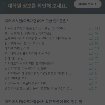
자유 게시판(아무개랩)에서 핫한 인기글은?
외부에서 괜찮은 랩을 알아보는 방법 (장문주의)
280
교수들 원래 말바꾸는게 일상인가요?
16
소재분야 석박사 대학원생 + 물박사들이 착각하는 거
79
말바꾸기 하는 교수는 피하세요
56
대학원 자퇴 2년 후
114
교수님이 슬럼프에 빠지게 되는 과정
42
편애 하는 방법
17
이사이트가 처음엔 정말 도움많이됐는데
26
신생랩가지말라는 이유가 있었구나
24
박사진학하기에 2억은 괜찮은 (?) 정도의 경제력인가요
9
통신 관련 랩 추천
3
서울대는 하버드보다 명문이지만
7
랩실 대학원생들 모두 능력 미달인건 지도교수의 영향 아닌가?
7
자유 게시판(아무개랩)에서 최근 댓글이 많이 달린 글