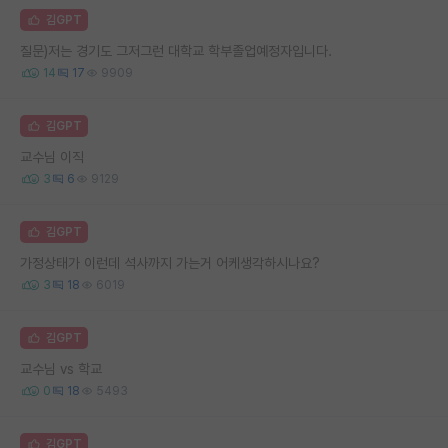
김GPT
질문)저는 경기도 그저그런 대학교 학부졸업예정자입니다.
14
17
9909
김GPT
교수님 이직
3
6
9129
김GPT
가정상태가 이런데 석사까지 가는거 어케생각하시나요?
3
18
6019
김GPT
교수님 vs 학교
0
18
5493
김GPT