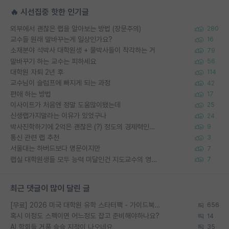
🔥 시선집중 핫한 인기글
외부에서 괜찮은 랩을 알아보는 방법 (장문주의)
280
교수들 원래 말바꾸는게 일상인가요?
16
소재분야 석박사 대학원생 + 물박사들이 착각하는 거
79
말바꾸기 하는 교수는 피하세요
56
대학원 자퇴 2년 후
114
교수님이 슬럼프에 빠지게 되는 과정
42
편애 하는 방법
17
이사이트가 처음엔 정말 도움많이됐는데
25
신생랩가지말라는 이유가 있었구나
24
박사진학하기에 2억은 괜찮은 (?) 정도의 경제력인가요
9
통신 관련 랩 추천
3
서울대는 하버드보다 명문이지만
7
랩실 대학원생들 모두 능력 미달인건 지도교수의 영향 아닌가?
7
최근 댓글이 많이 달린 글
[무료] 2026 미국 대학원 유학 스타터팩 - 가이드북 & 합격자 컨택메일 템플릿
656
혹시 이정도 스펙이면 어느정도 잡고 준비해야하나요?
14
AI 학회들 거품 슬슬 지적이 나오네요
35