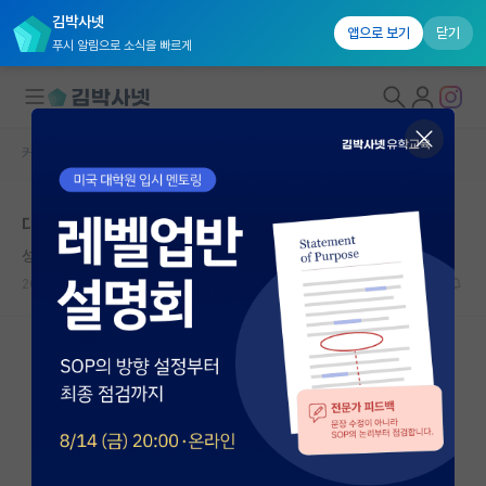
김박사넷
앱으로 보기
닫기
푸시 알림으로 소식을 빠르게
커뮤니티 홈
자유 게시판(아무개랩)
대학원생 모집
대학원가기로 했는데 교수님 몰래 입사 지원
국내대학원 정보
성급한 윌리엄 셰익스피어
연구실&오픈랩
2023.09.17
9
2724
커뮤니티
커뮤니티 홈
전체글보기
베스트 게시판
IF 명예의전당