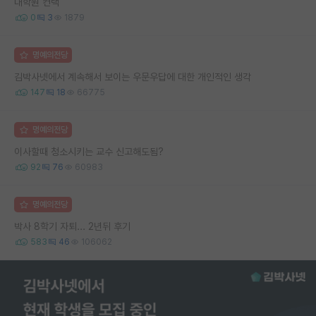
대학원 컨택
0
3
1879
명예의전당
김박사넷에서 계속해서 보이는 우문우답에 대한 개인적인 생각
147
18
66775
명예의전당
이사할때 청소시키는 교수 신고해도됨?
92
76
60983
명예의전당
박사 8학기 자퇴... 2년뒤 후기
583
46
106062