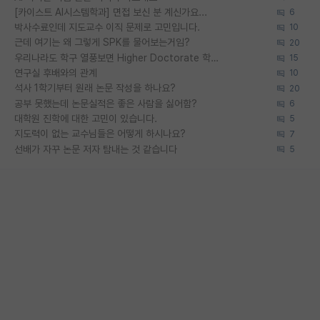
[카이스트 AI시스템학과] 면접 보신 분 계신가요...
6
박사수료인데 지도교수 이직 문제로 고민입니다.
10
근데 여기는 왜 그렇게 SPK를 물어보는거임?
20
우리나라도 학구 열풍보면 Higher Doctorate 학위가 필요하다고 봅니다.
15
연구실 후배와의 관계
10
석사 1학기부터 원래 논문 작성을 하나요?
20
공부 못했는데 논문실적은 좋은 사람을 싫어함?
6
대학원 진학에 대한 고민이 있습니다.
5
지도력이 없는 교수님들은 어떻게 하시나요?
7
선배가 자꾸 논문 저자 탐내는 것 같습니다
5