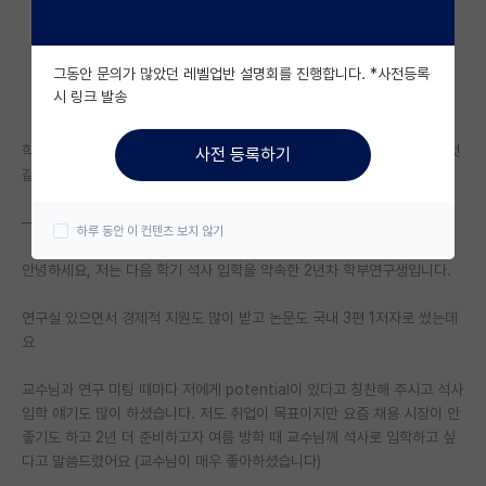
자유 게시판(아무개랩)
그동안 문의가 많았던 레벨업반 설명회를 진행합니다. *사전등록
미국 유학 게시판
시 링크 발송
미국 대학원 합격 후기 게시판
학부인턴 게시판에도 올렸는데 거기는 학부인턴 준비하시는 분들이 많은 것
사전 등록하기
대학원생 모집 게시판
같아서 여기에도 똑같이 올립니다
대학원 합격 후기 게시판
——
하루 동안 이 컨텐츠 보지 않기
연구실(PI) 홍보 게시판
안녕하세요, 저는 다음 학기 석사 입학을 약속한 2년차 학부연구생입니다.
석박사 채용 정보 게시판
연구실 있으면서 경제적 지원도 많이 받고 논문도 국내 3편 1저자로 썼는데
요
임용 정보 게시판
학부 인턴 게시판
교수님과 연구 미팅 때마다 저에게 potential이 있다고 칭찬해 주시고 석사
입학 얘기도 많이 하셨습니다. 저도 취업이 목표이지만 요즘 채용 시장이 안
취업 게시판
좋기도 하고 2년 더 준비하고자 여름 방학 때 교수님께 석사로 입학하고 싶
다고 말씀드렸어요 (교수님이 매우 좋아하셨습니다)
임용 후기 게시판