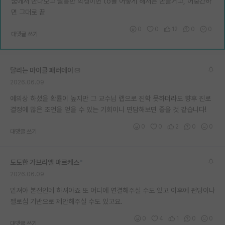
줌에서 만나보고 월등한 학생이면 to를 어떻게 해서든 만들거고, 어중간하
재팬라운지 🌸
면 그대로 끝
0
0
12
0
0
대댓글 쓰기
달리는 마이클 패러데이
2026.06.09
예의상 하셨을 확률이 높지만 그 교수님 랩으로 진학 못하더라도 향후 진로
결정에 많은 조언을 얻을 수 있는 기회이니 면담해보면 좋을 것 같습니다!
0
0
2
0
0
대댓글 쓰기
도도한 가브리엘 마르케스
*
2026.06.09
밑져야 본전인데 하셔야죠 또 어디에 연결해주실 수도 있고 이후에 펀딩이나
펠로십 기반으로 제안해주실 수도 있고요.
0
4
1
0
0
대댓글 쓰기