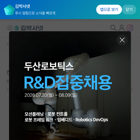
김박사넷
앱으로 보기
닫기
푸시 알림으로 소식을 빠르게
커뮤니티 홈
베스트 게시판
대학원생 모집
본문이 수정되지 않는 박제글입니다.
국내대학원 정보
컨택메일 거절
연구실&오픈랩
허탈한 블레즈 파스칼
커뮤니티
2026.06.09
4
4202
커뮤니티 홈
전체글보기
베스트 게시판
IF 명예의전당