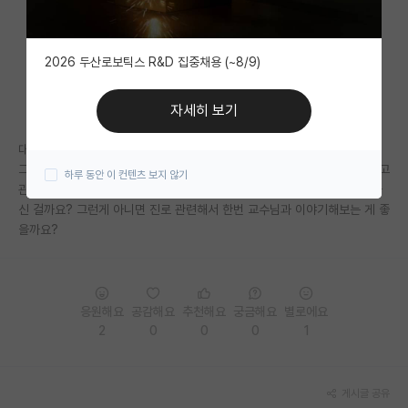
자유 게시판(아무개랩)
2026 두산로보틱스 R&D 집중채용 (~8/9)
미국 유학 게시판
미국 대학원 합격 후기 게시판
자세히 보기
대학원생 모집 게시판
대학원 컨택메일을 보냈는데 현재 충원계획이 없으시다고 하셨습니다.
그런데 그럼에도 불구하고 관심이 있으면 한번 줌미팅해보면 좋을 것 같다고
하루 동안 이 컨텐츠 보지 않기
대학원 합격 후기 게시판
관련분야 관심이 있으면 도움이 되고 싶다고 하시는데 예의 상 이렇게 말하
신 걸까요? 그런게 아니면 진로 관련해서 한번 교수님과 이야기해보는 게 좋
연구실(PI) 홍보 게시판
을까요?
석박사 채용 정보 게시판
임용 정보 게시판
응원해요
공감해요
추천해요
궁금해요
별로에요
학부 인턴 게시판
2
0
0
0
1
취업 게시판
게시글 공유
임용 후기 게시판