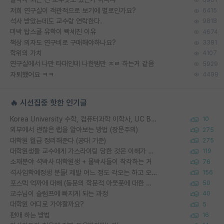
저희 연구실이 객관적으로 보기에 별로인가요?
6415
석사 받았는데도 교수랑 연락한다.
9818
미박 탑스쿨 유학이 빡세진 이유
4674
책상 의자도 연구비로 구매해야하나요?
3381
학위의 가치
4107
연구실에서 나만 타대인데 나한템만 ㅈㄹ 하는거 같음
5929
자퇴했어요 ㅋㅋ
4499
🔥 시선집중 핫한 인기글
Korea University 수학, 컴퓨터과학 이학사, UC Berkeley 산업공학 대학원 공학박사가 되는 것은 쉽지 않겠죠?
10
외부에서 괜찮은 랩을 알아보는 방법 (장문주의)
275
대학원 월급 정리해준다 (공대 기준)
275
대학원생들 교수에게 가스라이팅 당한 것은 이해가 갑니다. 안타깝네요.
119
소재분야 석박사 대학원생 + 물박사들이 착각하는 거
76
석사입학예정생 분들! 제발 어느 정도 각오는 하고 오세요.
156
포스텍 억까에 대해 (동문의 학문적 아웃풋에 대한 반박)
50
교수님이 슬럼프에 빠지게 되는 과정
40
대학원 어디로 가야할까요?
5
편애 하는 방법
16