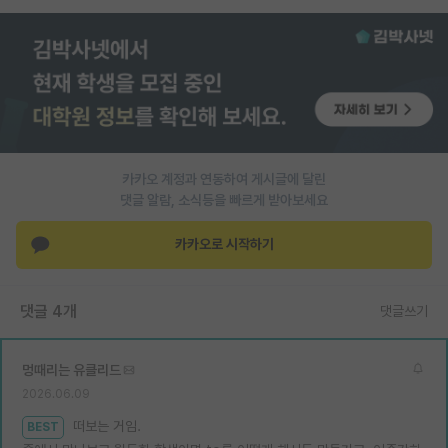
PI 전용 게시판
인문사회 계열 게시판
특수/전문대학원 게시판
반도체/AI 게시판
카카오 계정과 연동하여 게시글에 달린
장학금/장학생 게시판
댓글 알람, 소식등을 빠르게 받아보세요
학술 정보 게시판
카카오로 시작하기
홍보 게시판
댓글 4개
커리어
댓글쓰기
유학교육
멍때리는 유클리드
이벤트
2026.06.09
떠보는 거임.
BEST
반도체 아카데미