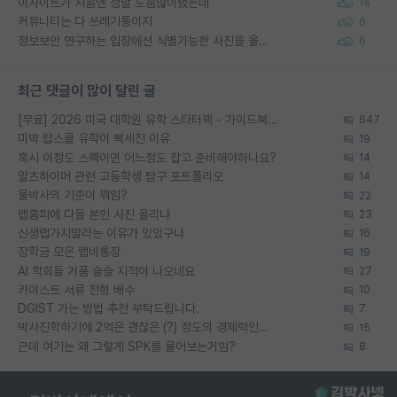
이사이트가 처음엔 정말 도움많이됐는데
14
커뮤니티는 다 쓰레기통이지
6
정보보안 연구하는 입장에선 식별가능한 사진을 올리는건 비추이긴함
6
최근 댓글이 많이 달린 글
[무료] 2026 미국 대학원 유학 스타터팩 - 가이드북 & 합격자 컨택메일 템플릿
647
미박 탑스쿨 유학이 빡세진 이유
19
혹시 이정도 스펙이면 어느정도 잡고 준비해야하나요?
14
알츠하이머 관련 고등학생 탐구 포트폴리오
14
물박사의 기준이 뭐임?
22
랩홈피에 다들 본인 사진 올리냐
23
신생랩가지말라는 이유가 있었구나
16
장학금 모은 랩비통장
19
AI 학회들 거품 슬슬 지적이 나오네요
27
카이스트 서류 전형 배수
10
DGIST 가는 방법 추천 부탁드립니다.
7
박사진학하기에 2억은 괜찮은 (?) 정도의 경제력인가요
15
근데 여기는 왜 그렇게 SPK를 물어보는거임?
8