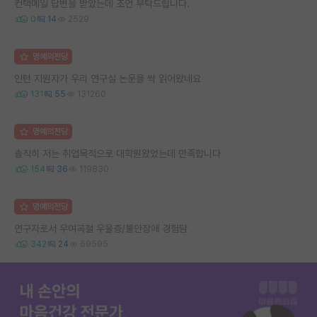
컨택메일 답변을 받았는데 조언 부탁드립니다.
0
14
2529
명예의전당
인턴 지원자가 우리 연구실 논문을 싹 읽어왔네요
131
55
131260
명예의전당
솔직히 저는 취업목적으로 대학원왔었는데 만족합니다
154
36
119830
명예의전당
연구자로서 우여곡절 우울증/불안장애 경험담
342
24
69595