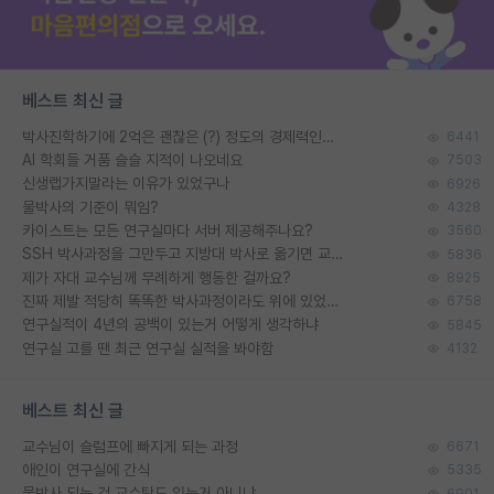
베스트 최신 글
박사진학하기에 2억은 괜찮은 (?) 정도의 경제력인가요
6441
AI 학회들 거품 슬슬 지적이 나오네요
7503
신생랩가지말라는 이유가 있었구나
6926
물박사의 기준이 뭐임?
4328
카이스트는 모든 연구실마다 서버 제공해주나요?
3560
SSH 박사과정을 그만두고 지방대 박사로 옮기면 교수의 꿈은 끝일까요?
5836
제가 자대 교수님께 무례하게 행동한 걸까요?
8925
진짜 제발 적당히 똑똑한 박사과정이라도 위에 있었으면..
6758
연구실적이 4년의 공백이 있는거 어떻게 생각하냐
5845
연구실 고를 땐 최근 연구실 실적을 봐야함
4132
베스트 최신 글
교수님이 슬럼프에 빠지게 되는 과정
6671
애인이 연구실에 간식
5335
물박사 되는 건 교수탓도 있는거 아니냐
6901