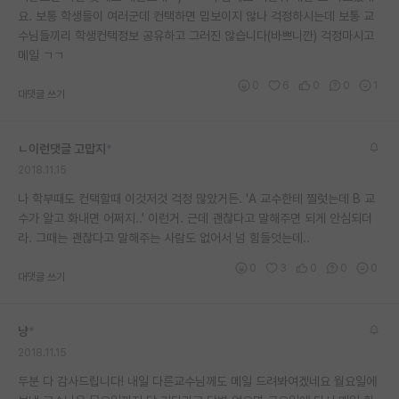
요. 보통 학생들이 여러군데 컨택하면 밉보이지 않나 걱정하시는데 보통 교
재팬라운지 🌸
수님들끼리 학생컨택정보 공유하고 그러진 않습니다(바쁘니깐) 걱정마시고
메일 ㄱㄱ
0
6
0
0
1
대댓글 쓰기
ㄴ이런댓글 고맙지
*
2018.11.15
나 학부때도 컨택할때 이것저것 걱정 많았거든. 'A 교수한테 찔럿는데 B 교
수가 알고 화내면 어쩌지..' 이런거. 근데 괜찮다고 말해주면 되게 안심되더
라. 그때는 괜찮다고 말해주는 사람도 없어서 넘 힘들엇는데..
0
3
0
0
0
대댓글 쓰기
냥
*
2018.11.15
두분 다 감사드립니다! 내일 다른교수님께도 메일 드려봐여겠네요 월요일에