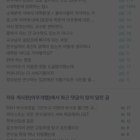
274
<대학원에 입학하는 법>
1388
소재분야 석박사 대학원생 + 물박사들이 착각하는 거
72
포스텍 억까에 대해 (동문의 학문적 아웃풋에 대한 반박)
50
석사 받았는데도 교수랑 연락한다.
43
물박사 되는 건 교수탓도 있는거 아니냐
29
교수님이 슬럼프에 빠지게 되는 과정
40
연구실적이 4년의 공백이 있는거 어떻게 생각하냐
3
대학원 어디로 가야할까요?
5
편애 하는 방법
12
이사이트가 처음엔 정말 도움많이됐는데
13
커뮤니티는 다 쓰레기통이지
5
정보보안 연구하는 입장에선 식별가능한 사진을 올리는건 비추이긴함
5
자유 게시판(아무개랩)에서 최근 댓글이 많이 달린 글
SSH 박사과정을 그만두고 지방대 박사로 옮기면 교수의 꿈은 끝일까요?
21
카이스트는 모든 연구실마다 서버 제공해주나요?
15
학부신입생 질문
12
알츠하이머 관련 고등학생 탐구 포트폴리오
9
연구실 학생 하나 자퇴했는데
8