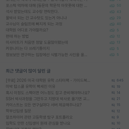
포스텍 억까에 대해 (동문의 학문적 아웃풋에 대한 반박)
50
석사 받았는데도 교수랑 연락한다.
43
물박사 되는 건 교수탓도 있는거 아니냐
29
교수님이 슬럼프에 빠지게 되는 과정
40
대학원 어디로 가야할까요?
5
편애 하는 방법
12
이사이트가 처음엔 정말 도움많이됐는데
13
커뮤니티는 다 쓰레기통이지
5
정보보안 연구하는 입장에선 식별가능한 사진을 올리는건 비추이긴함
5
최근 댓글이 많이 달린 글
[무료] 2026 미국 대학원 유학 스타터팩 - 가이드북 & 합격자 컨택메일 템플릿
645
미박 탑스쿨 유학이 빡세진 이유
19
혹시 이정도 스펙이면 어느정도 잡고 준비해야하나요?
14
SSH 박사과정을 그만두고 지방대 박사로 옮기면 교수의 꿈은 끝일까요?
21
카이스트는 모든 연구실마다 서버 제공해주나요?
15
학부신입생 질문
12
알츠하이머 관련 고등학생 탐구 포트폴리오
9
입학도 안한 신입생이 원래 관심을 받나요
10