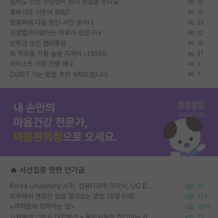
입학도 안한 신입생이 원래 관심을 받나요
10
물박사의 기준이 뭐임?
17
랩홈피에 다들 본인 사진 올리냐
22
신생랩가지말라는 이유가 있었구나
12
장학금 모은 랩비통장
10
AI 학회들 거품 슬슬 지적이 나오네요
21
카이스트 서류 전형 배수
7
DGIST 가는 방법 추천 부탁드립니다.
7
🔥 시선집중 핫한 인기글
Korea University 수학, 컴퓨터과학 이학사, UC Berkeley 산업공학 대학원 공학박사가 되는 것은 쉽지 않겠죠?
10
외부에서 괜찮은 랩을 알아보는 방법 (장문주의)
274
<대학원에 입학하는 법>
1388
소재분야 석박사 대학원생 + 물박사들이 착각하는 거
72