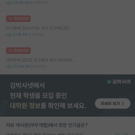
252
43
105935
명예의전당
이사할때 청소시키는 교수 신고해도됨?
92
76
60925
명예의전당
대학원에 답답한 친구들이 많이 보이네요...
308
34
64753
자유 게시판(아무개랩)에서 핫한 인기글은?
외부에서 괜찮은 랩을 알아보는 방법 (장문주의)