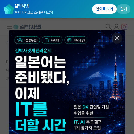
김박사넷
앱으로 보기
닫기
푸시 알림으로 소식을 빠르게
커뮤니티 홈
자유 게시판(아무개랩)
대학원생 모집
대학원 컨택메일
국내대학원 정보
냥
*
연구실&오픈랩
2018.11.14
5
7948
커뮤니티
커뮤니티 홈
전체글보기
베스트 게시판
IF 명예의전당