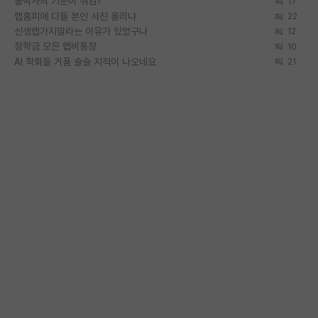
물박사의 기준이 뭐임?
17
랩홈피에 다들 본인 사진 올리냐
22
신생랩가지말라는 이유가 있었구나
12
장학금 모은 랩비통장
10
AI 학회들 거품 슬슬 지적이 나오네요
21