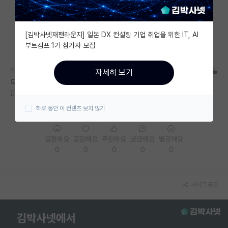
자유 게시판(아무개랩)
[김박사넷재팬라운지] 일본 DX 컨설팅 기업 취업을 위한 IT, AI
미국 유학 게시판
부트캠프 1기 참가자 모집
미국 대학원 합격 후기 게시판
메일드렸는데 그날 읽으시고 아직 답이 없으신데 제가 이 실험실만 컨택메일
자세히 보기
대학원생 모집 게시판
드렸거든요 다른데도 메일 보내보는게 좋을까요 아님 더 기다려볼까요ㅠㅠ
답을 안하시진않죠..?
대학원 합격 후기 게시판
하루 동안 이 컨텐츠 보지 않기
연구실(PI) 홍보 게시판
응원해요
공감해요
추천해요
궁금해요
별로에요
석박사 채용 정보 게시판
0
0
0
0
0
임용 정보 게시판
학부 인턴 게시판
게시글 공유
취업 게시판
임용 후기 게시판