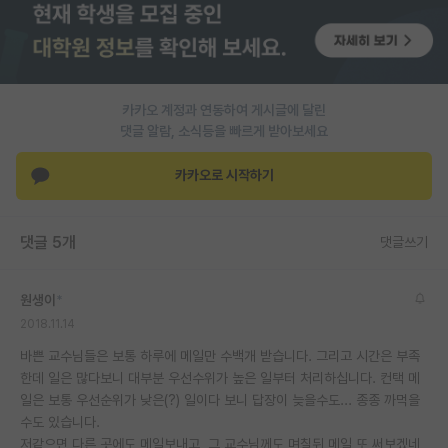
PI 전용 게시판
인문사회 계열 게시판
카카오 계정과 연동하여 게시글에 달린
특수/전문대학원 게시판
댓글 알람, 소식등을 빠르게 받아보세요
반도체/AI 게시판
카카오로 시작하기
장학금/장학생 게시판
학술 정보 게시판
댓글 5개
댓글쓰기
홍보 게시판
원생이
*
커리어
2018.11.14
유학교육
바쁜 교수님들은 보통 하루에 메일만 수백개 받습니다. 그리고 시간은 부족
한데 일은 많다보니 대부분 우선수위가 높은 일부터 처리하십니다. 컨택 메
이벤트
일은 보통 우선순위가 낮은(?) 일이다 보니 답장이 늦을수도... 종종 까먹을
수도 있습니다.
반도체 아카데미
저같으면 다른 곳에도 메일보내고, 그 교수님께도 며칠뒤 메일 또 써보겠네