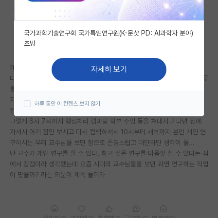
자유 게시판(아무개랩)
국가과학기술연구회 국가특임연구원(K-문샷 PD: AI과학자 분야)
미국 유학 게시판
초빙
미국 대학원 합격 후기 게시판
개인적으로 우리 지도교수님을 보면서 든 생각임
자세히 보기
대학원생 모집 게시판
다들 교수는 연구하는 동시에 후학을 양성하는 직업이라하는데, 교수님 하루
를 보면 미팅 천국임
대학원 합격 후기 게시판
저 와중에 개인연구는 어떻게 하나 싶음. 출퇴근 지킨다면 개인연구를 할만
하루 동안 이 컨텐츠 보지 않기
한 환경도 시간도 안주어지시더라
연구실(PI) 홍보 게시판
그렇게 6시 7시까지 행정처리 랩미팅 학부 수업 등을 쳐내시고 나면 집에
가셔서 아기 잠깐 보시고 다시 컴백하셔서 10시부터 새벽까지 본인 개인 연
석박사 채용 정보 게시판
구하시는 우리 교수님을 보면 참으로 존경스럽고 대단하단 생각이 듦...
난 교수가 개인 연구를 할 수 있다. 하고 싶은 연구를 마음껏 할 수 있다는 점
임용 정보 게시판
에서 장점이라 생각했는데 요즘 시대의 교수님들을 보면 과연 연구하는 직업
학부 인턴 게시판
이 맞을까? 라는 의문이 계속 들더라
취업 게시판
임용 후기 게시판