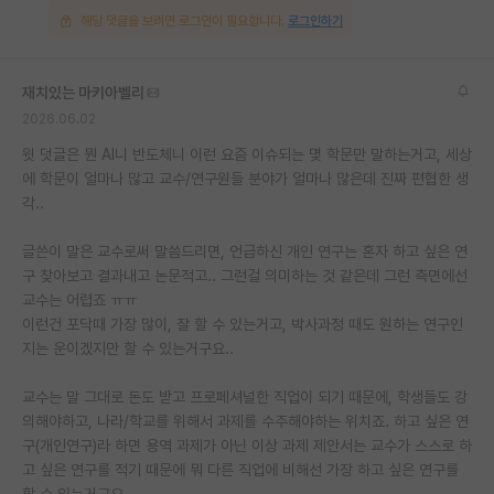
해당 댓글을 보려면 로그인이 필요합니다.
로그인하기
재치있는 마키아벨리
2026.06.02
윗 덧글은 뭔 AI니 반도체니 이런 요즘 이슈되는 몇 학문만 말하는거고, 세상
에 학문이 얼마나 많고 교수/연구원들 분야가 얼마나 많은데 진짜 편협한 생
각..
글쓴이 말은 교수로써 말씀드리면, 언급하신 개인 연구는 혼자 하고 싶은 연
구 찾아보고 결과내고 논문적고.. 그런걸 의미하는 것 같은데 그런 측면에선
교수는 어렵죠 ㅠㅠ
이런건 포닥때 가장 많이, 잘 할 수 있는거고, 박사과정 때도 원하는 연구인
지는 운이겠지만 할 수 있는거구요..
교수는 말 그대로 돈도 받고 프로페셔널한 직업이 되기 때문에, 학생들도 강
의해야하고, 나라/학교를 위해서 과제를 수주해야하는 위치죠. 하고 싶은 연
구(개인연구)라 하면 용역 과제가 아닌 이상 과제 제안서는 교수가 스스로 하
고 싶은 연구를 적기 때문에 뭐 다른 직업에 비해선 가장 하고 싶은 연구를
할 수 있는거구요.