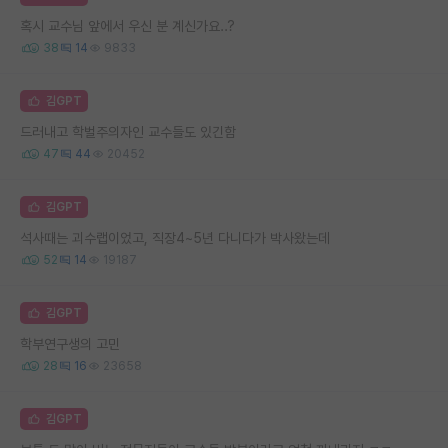
혹시 교수님 앞에서 우신 분 계신가요..?
38
14
9833
김GPT
드러내고 학벌주의자인 교수들도 있긴함
47
44
20452
김GPT
석사때는 괴수랩이었고, 직장4~5년 다니다가 박사왔는데
52
14
19187
김GPT
학부연구생의 고민
28
16
23658
김GPT