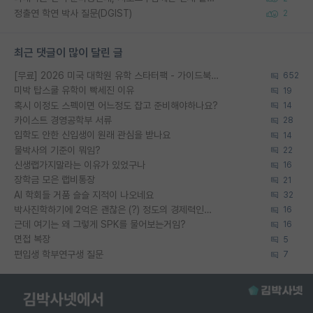
정출연 학연 박사 질문(DGIST)
2
최근 댓글이 많이 달린 글
[무료] 2026 미국 대학원 유학 스타터팩 - 가이드북 & 합격자 컨택메일 템플릿
652
미박 탑스쿨 유학이 빡세진 이유
19
혹시 이정도 스펙이면 어느정도 잡고 준비해야하나요?
14
카이스트 경영공학부 서류
28
입학도 안한 신입생이 원래 관심을 받나요
14
물박사의 기준이 뭐임?
22
신생랩가지말라는 이유가 있었구나
16
장학금 모은 랩비통장
21
AI 학회들 거품 슬슬 지적이 나오네요
32
박사진학하기에 2억은 괜찮은 (?) 정도의 경제력인가요
16
근데 여기는 왜 그렇게 SPK를 물어보는거임?
16
면접 복장
5
편입생 학부연구생 질문
7