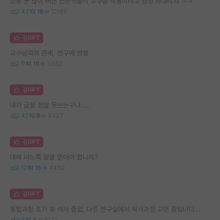
보통 돈 많이 버는 전문직들이 교수들 박봉이라고 엄청 까내리지 ㅋㅋ
43
18
12189
김GPT
교수님과의 관계, 연구에 영향
9
18
5652
김GPT
내가 글을 정말 못쓰는구나.....
42
9
8427
김GPT
대체 어느쪽 말을 믿어야 합니까?
12
16
4450
김GPT
통합과정 포기 후 석사 졸업, 다른 연구실에서 박사과정 고민 중입니다...
2
4
1972