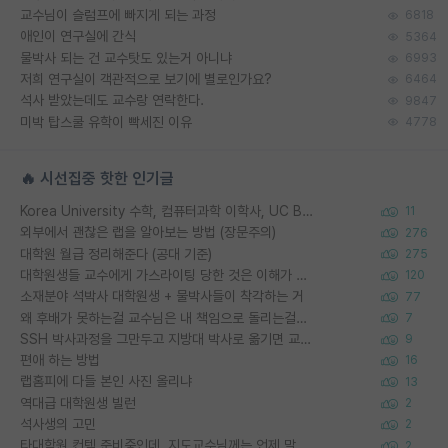
교수님이 슬럼프에 빠지게 되는 과정
6818
애인이 연구실에 간식
5364
물박사 되는 건 교수탓도 있는거 아니냐
6993
저희 연구실이 객관적으로 보기에 별로인가요?
6464
석사 받았는데도 교수랑 연락한다.
9847
미박 탑스쿨 유학이 빡세진 이유
4778
🔥 시선집중 핫한 인기글
Korea University 수학, 컴퓨터과학 이학사, UC Berkeley 산업공학 대학원 공학박사가 되는 것은 쉽지 않겠죠?
11
외부에서 괜찮은 랩을 알아보는 방법 (장문주의)
276
대학원 월급 정리해준다 (공대 기준)
275
대학원생들 교수에게 가스라이팅 당한 것은 이해가 갑니다. 안타깝네요.
120
소재분야 석박사 대학원생 + 물박사들이 착각하는 거
77
왜 후배가 못하는걸 교수님은 내 책임으로 돌리는걸까요?
7
SSH 박사과정을 그만두고 지방대 박사로 옮기면 교수의 꿈은 끝일까요?
9
편애 하는 방법
16
랩홈피에 다들 본인 사진 올리냐
13
역대급 대학원생 빌런
2
석사생의 고민
2
타대학원 컨텍 준비중인데, 지도교수님께는 언제 말씀드려야 할까요?
2