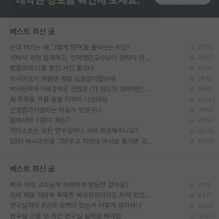
베스트 최신 글
근데 여기는 왜 그렇게 SPK를 물어보는거임?
2750
석박사 과정 합격하고, 컨택했던교수님이 연락이 안됩니다...
2567
랩홈피에 다들 본인 사진 올리냐
2597
이사이트가 처음엔 정말 도움많이됐는데
2842
박사진학하기에 2억은 괜찮은 (?) 정도의 경제력인가요
8081
AI 학회들 거품 슬슬 지적이 나오네요
10242
신생랩가지말라는 이유가 있었구나
7960
물박사의 기준이 뭐임?
4550
카이스트는 모든 연구실마다 서버 제공해주나요?
3636
SSH 박사과정을 그만두고 지방대 박사로 옮기면 교수의 꿈은 끝일까요?
5956
베스트 최신 글
제가 자대 교수님께 무례하게 행동한 걸까요?
9118
진짜 제발 적당히 똑똑한 박사과정이라도 위에 있었으면..
6810
연구실적이 4년의 공백이 있는거 어떻게 생각하냐
5886
연구실 고를 땐 최근 연구실 실적을 봐야함
4244