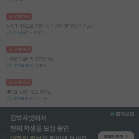
명예의전당
알앤디 삭감으로 고통받는 가난한 대학원생의 하소연
114
42
18181
명예의전당
나때문에 엄마가 포기한 것들
179
29
33169
명예의전당
대학원 생활이 힘든 이유들
188
36
124108