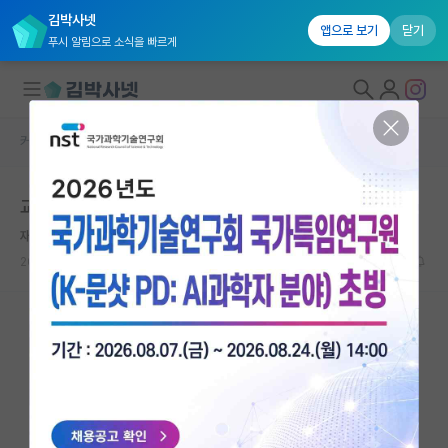
김박사넷
앱으로 보기
닫기
푸시 알림으로 소식을 빠르게
커뮤니티 홈
베스트 게시판
대학원생 모집
교수는 연구하는 직업이 아닌거 같다.
국내대학원 정보
재밌는 마리 퀴리
연구실&오픈랩
2026.06.02
28
14791
커뮤니티
커뮤니티 홈
전체글보기
베스트 게시판
IF 명예의전당