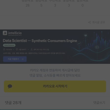
응원해요
공감해요
추천해요
궁금해요
별로에요
28
5
3
3
0
PI 전용 게시판
인문사회 계열 게시판
게시글 공유
특수/전문대학원 게시판
반도체/AI 게시판
장학금/장학생 게시판
학술 정보 게시판
홍보 게시판
카카오 계정과 연동하여 게시글에 달린
댓글 알람, 소식등을 빠르게 받아보세요
커리어
유학교육
카카오로 시작하기
이벤트
댓글 28개
댓글쓰기
반도체 아카데미