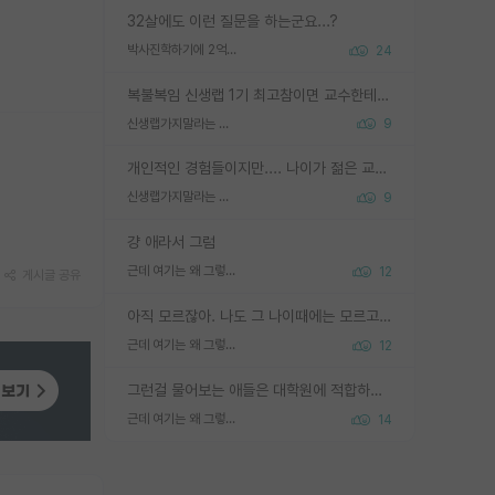
32살에도 이런 질문을 하는군요...?
박사진학하기에 2억은 괜찮은 (?) 정도의 경제력인가요
24
복불복임 신생랩 1기 최고참이면 교수한테 직접 지도받는 시간이 매우 많음 제대로 된 교수라면 말이지 그게 아니라면 그냥 넌 해방 불가능한 노예 1호에 감점쓰레기통이 되는거고
신생랩가지말라는 이유가 있었구나
9
개인적인 경험들이지만.... 나이가 젊은 교수일수록 꼰대라는 가면을 쓴 채로 무례함을 행동하는 경우가 거의 90% 정도였음. 나이가 어린데 다른 또래들과 달리 명예, 권력, 재력까지 얻었으니 세상 다 가진 기분이겠지. 오히러 나이 든 교수들이 행동과 말을 더 조심하시더라.
신생랩가지말라는 이유가 있었구나
9
걍 애라서 그럼
근데 여기는 왜 그렇게 SPK를 물어보는거임?
12
게시글 공유
아직 모르잖아. 나도 그 나이때에는 모르고 평가 받고 안심하고 싶었어.
근데 여기는 왜 그렇게 SPK를 물어보는거임?
12
그런걸 물어보는 애들은 대학원에 적합하지 않다
근데 여기는 왜 그렇게 SPK를 물어보는거임?
14