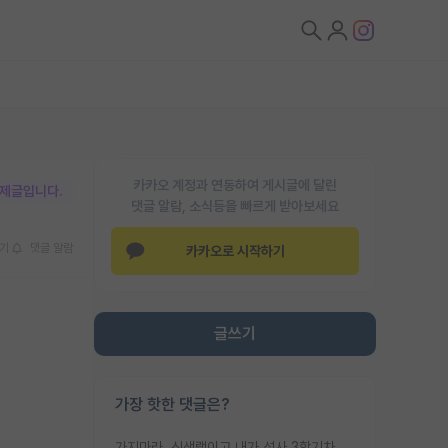
카카오 계정과 연동하여 게시글에 달린
박제글입니다.
댓글 알람, 소식등을 빠르게 받아보세요
기
댓글 알람
카카오로 시작하기
글쓰기
가장 핫한 댓글은?
가지마라. 신생랩이고 내가 석사 3학기차인데 최고참인데 나도 아무것도 모르는데 교수가 후배들 왜 논문 교육 안시키냐. 논문 왜 안 써오냐 닦달한다