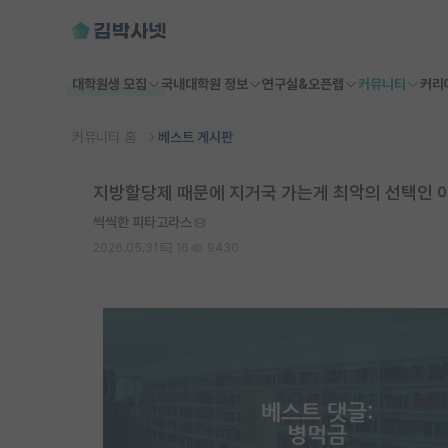
대학원생 모집
국내대학원 정보
연구실&오픈랩
커뮤니티
커리
커뮤니티 홈
베스트 게시판
지방할당제 때문에 지거국 가는게 최악의 선택인 
씩씩한 피타고라스
2026.05.31
16
9430