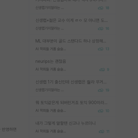
신생랩가지말라는 이유가 있었구나
18
신생랩+젊은 교수 이게 ㄹㅇ 모 아니면 도인듯.
신생랩가지말라는 이유가 있었구나
16
ML 대부분이 골드 스탠다드 하나 상정해놓고 (벤치마크 데이터셋이 여러 개면 여러 개 상정) 그거 얼마나 잘 맞추나 싸움임 가끔 번뜩이는 설계 철학을 보여주는 논문들도 있지만 대부분 그거 성적 얼마나 더 올리느라에 혈안이 되어 있는 측면이 잇음
AI 학회들 거품 슬슬 지적이 나오네요
13
neurips는 괜찮음
AI 학회들 거품 슬슬 지적이 나오네요
9
신생랩 1기 출신인데 신생랩은 줠라 무거운 바벨 같은거임. 들면 대박인데 못들면 깔려 죽음. 아무도 알려주지 않는 환경에서 자생해야하지만, 일단 살아남았다면 그 어떤 사람보다 악착같고 생존력 높은 사람으로 거듭날 수 있음
신생랩가지말라는 이유가 있었구나
19
뭐 토익같은게 되버린거죠 토익 900이라고 영어잘하는건 아닙니다만 잘하는사람은 다 900을 넘는 그런
AI 학회들 거품 슬슬 지적이 나오네요
10
내가 그렇게 말할땐 신고나 누르더니
가 반영하면
AI 학회들 거품 슬슬 지적이 나오네요
11