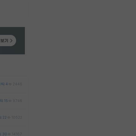
1
4
2446
15
9746
22
10522
30
14167