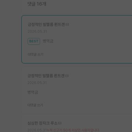
댓글 16개
긍정적인 빌헬름 뢴트겐
2026.05.31
병먹금
BEST
대댓글 쓰기
긍정적인 빌헬름 뢴트겐
2026.05.31
병먹금
대댓글 쓰기
심심한 장자크 루소
2026.05.31
누적 신고가 50개 이상인 사용자입니다.