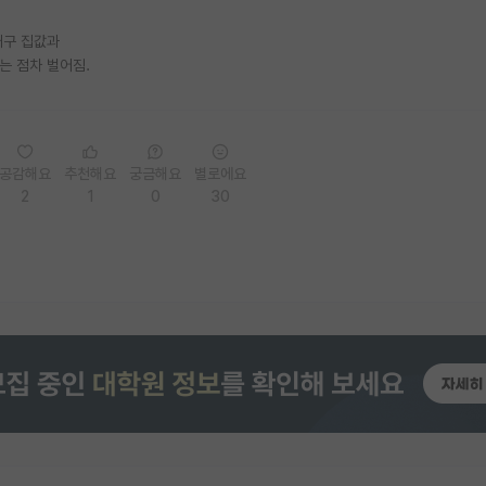
대구 집값과
는 점차 벌어짐.
공감해요
추천해요
궁금해요
별로에요
2
1
0
30