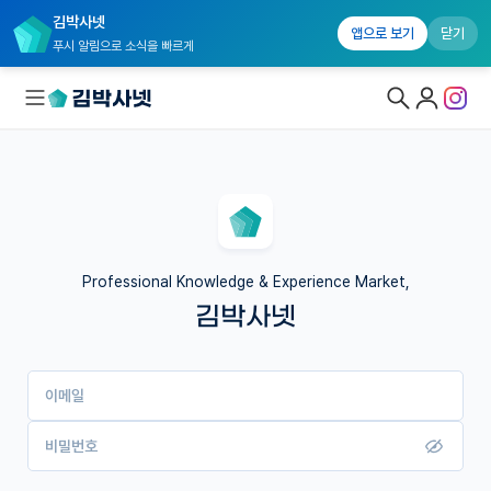
김박사넷
앱으로 보기
닫기
푸시 알림으로 소식을 빠르게
대학원생 모집
국내대학원 정보
연구실&오픈랩
Professional Knowledge & Experience Market,
김박사넷
커뮤니티
커리어
이메일
유학교육
이벤트
비밀번호
반도체 아카데미