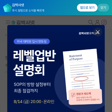
김박사넷
앱으로 보기
닫기
푸시 알림으로 소식을 빠르게
커뮤니티 홈
자유 게시판(아무개랩)
대학원생 모집
본문이 수정되지 않는 박제글입니다.
국내대학원 정보
정출연이나 교수 안할거면
연구실&오픈랩
후회하는 존 롤스
커뮤니티
2023.09.03
37
14431
커뮤니티 홈
전체글보기
베스트 게시판
IF 명예의전당