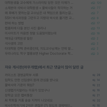
대학원생들 교수에게 가스라이팅 당한 것은 이해가 갑니다. 안타깝네요.
120
소재분야 석박사 대학원생 + 물박사들이 착각하는 거
77
왜 후배가 못하는걸 교수님은 내 책임으로 돌리는걸까요?
7
SSH 박사과정을 그만두고 지방대 박사로 옮기면 교수의 꿈은 끝일까요?
9
편애 하는 방법
17
랩홈피에 다들 본인 사진 올리냐
13
이사이트가 처음엔 정말 도움많이됐는데
16
역대급 대학원생 빌런
2
석사생의 고민
2
타대학원 컨텍 준비중인데, 지도교수님께는 언제 말씀드려야 할까요?
2
우리나라도 학구 열풍보면 Higher Doctorate 학위가 필요하다고 봅니다.
3
자유 게시판(아무개랩)에서 최근 댓글이 많이 달린 글
카이스트 경영공학부 서류
28
입학도 안한 신입생이 원래 관심을 받나요
14
물박사의 기준이 뭐임?
22
신생랩가지말라는 이유가 있었구나
16
장학금 모은 랩비통장
21
AI 학회들 거품 슬슬 지적이 나오네요
32
박사진학하기에 2억은 괜찮은 (?) 정도의 경제력인가요
16