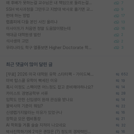
왜 후배가 못하는걸 교수님은 내 책임으로 돌리는걸까요?
7
SSH 박사과정을 그만두고 지방대 박사로 옮기면 교수의 꿈은 끝일까요?
9
편애 하는 방법
17
랩홈피에 다들 본인 사진 올리냐
13
이사이트가 처음엔 정말 도움많이됐는데
16
역대급 대학원생 빌런
2
석사생의 고민
2
우리나라도 학구 열풍보면 Higher Doctorate 학위가 필요하다고 봅니다.
3
최근 댓글이 많이 달린 글
[무료] 2026 미국 대학원 유학 스타터팩 - 가이드북 & 합격자 컨택메일 템플릿
652
미박 탑스쿨 유학이 빡세진 이유
19
혹시 이정도 스펙이면 어느정도 잡고 준비해야하나요?
14
카이스트 경영공학부 서류
28
입학도 안한 신입생이 원래 관심을 받나요
14
물박사의 기준이 뭐임?
22
신생랩가지말라는 이유가 있었구나
16
장학금 모은 랩비통장
21
AI 학회들 거품 슬슬 지적이 나오네요
32
박사진학하기에 2억은 괜찮은 (?) 정도의 경제력인가요
16