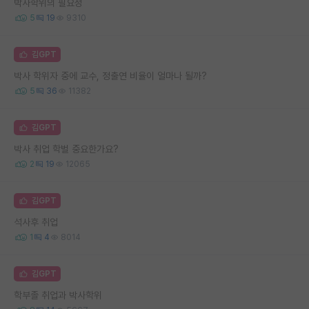
박사학위의 필요성
5
19
9310
김GPT
박사 학위자 중에 교수, 정출연 비율이 얼마나 될까?
5
36
11382
김GPT
박사 취업 학벌 중요한가요?
2
19
12065
김GPT
석사후 취업
1
4
8014
김GPT
학부졸 취업과 박사학위