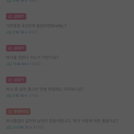
8
14
5667
김GPT
석박통합 4년만에 졸업하면&hellip;?
0
18
6813
김GPT
박사를 한번더 하는거 어떤가요?
15
44
9500
김GPT
박사 중 실적 좋으면 연봉 취업에도 이득보나요?
0
16
3764
명예의전당
박사졸업이 길어져 남편이 힘들어합니다. 제가 어떻게 하면 좋을까요?
206
31
61355