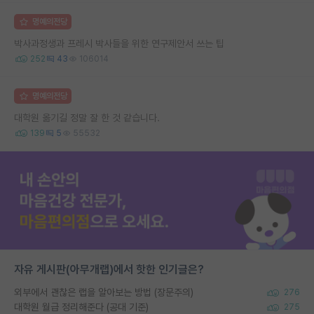
명예의전당
박사과정생과 프레시 박사들을 위한 연구제안서 쓰는 팁
252
43
106014
명예의전당
대학원 옮기길 정말 잘 한 것 같습니다.
139
5
55532
자유 게시판(아무개랩)에서 핫한 인기글은?
외부에서 괜찮은 랩을 알아보는 방법 (장문주의)
276
대학원 월급 정리해준다 (공대 기준)
275