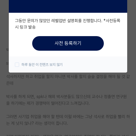
자유 게시판(아무개랩)
그동안 문의가 많았던 레벨업반 설명회를 진행합니다. *사전등록
미국 유학 게시판
시 링크 발송
미국 대학원 합격 후기 게시판
사전 등록하기
대학원생 모집 게시판
박사 따는게 크게 메리트가 없을까요?
대학원 합격 후기 게시판
ssh 공대 대학원 석사 2학기차 학생입니다.
하루 동안 이 컨텐츠 보지 않기
연구실(PI) 홍보 게시판
석사까지만 하고 취업을 할지 아니면 박사를 할지 슬슬 결정을 해야 될 것 같
은데
석박사 채용 정보 게시판
박사를 하게 되면, spk나 해외 박사분들도 많으신데 교수나 정출연 연구원
임용 정보 게시판
을 하기에는 제가 경쟁력이 떨어진다고 느껴집니다.
학부 인턴 게시판
그러면 사기업 취업을 해야 할 텐데 이럴 바에는 그냥 석사로 취업을 빨리 하
취업 게시판
는 게 낫지 않나? 라는 생각이 듭니다.
임용 후기 게시판