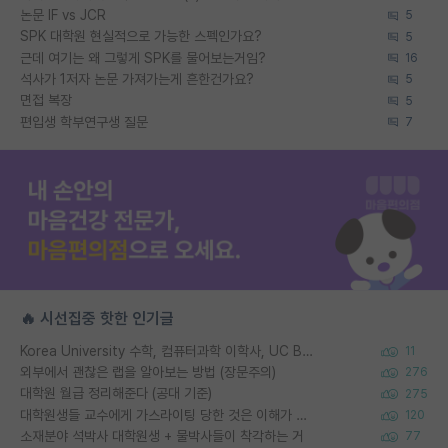
논문 IF vs JCR
5
SPK 대학원 현실적으로 가능한 스펙인가요?
5
근데 여기는 왜 그렇게 SPK를 물어보는거임?
16
석사가 1저자 논문 가져가는게 흔한건가요?
5
면접 복장
5
편입생 학부연구생 질문
7
🔥 시선집중 핫한 인기글
Korea University 수학, 컴퓨터과학 이학사, UC Berkeley 산업공학 대학원 공학박사가 되는 것은 쉽지 않겠죠?
11
외부에서 괜찮은 랩을 알아보는 방법 (장문주의)
276
대학원 월급 정리해준다 (공대 기준)
275
대학원생들 교수에게 가스라이팅 당한 것은 이해가 갑니다. 안타깝네요.
120
소재분야 석박사 대학원생 + 물박사들이 착각하는 거
77