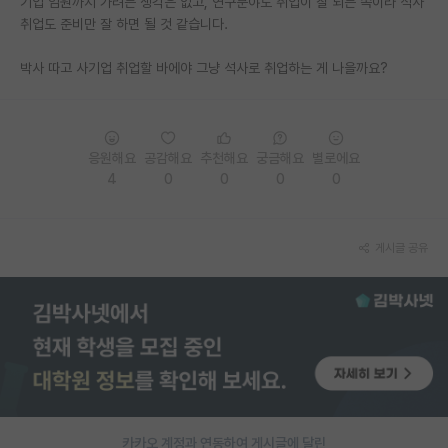
기업 임원까지 가려는 생각은 없고, 연구분야도 취업이 잘 되는 쪽이라 석사
취업도 준비만 잘 하면 될 것 같습니다.
PI 전용 게시판
박사 따고 사기업 취업할 바에야 그냥 석사로 취업하는 게 나을까요?
인문사회 계열 게시판
특수/전문대학원 게시판
반도체/AI 게시판
응원해요
공감해요
추천해요
궁금해요
별로에요
4
0
0
0
0
장학금/장학생 게시판
학술 정보 게시판
게시글 공유
홍보 게시판
커리어
유학교육
이벤트
반도체 아카데미
카카오 계정과 연동하여 게시글에 달린