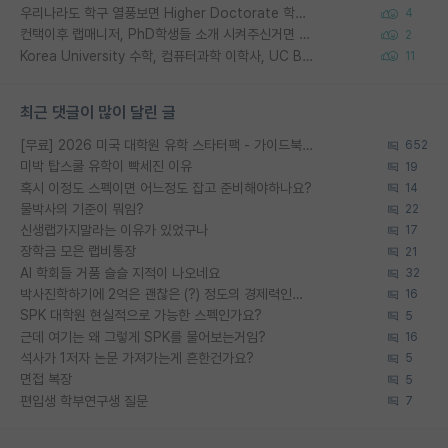
우리나라도 학구 열풍보면 Higher Doctorate 학위가 필요하다고 봅니다.
4
컨택이후 랩매니저, PhD학생들 소개 시켜주신거면 거의 컨펌에 가깝나요?
2
Korea University 수학, 컴퓨터과학 이학사, UC Berkeley 산업공학 대학원 공학박사가 되는 것은 쉽지 않겠죠?
11
최근 댓글이 많이 달린 글
[무료] 2026 미국 대학원 유학 스타터팩 - 가이드북 & 합격자 컨택메일 템플릿
652
미박 탑스쿨 유학이 빡세진 이유
19
혹시 이정도 스펙이면 어느정도 잡고 준비해야하나요?
14
물박사의 기준이 뭐임?
22
신생랩가지말라는 이유가 있었구나
17
장학금 모은 랩비통장
21
AI 학회들 거품 슬슬 지적이 나오네요
32
박사진학하기에 2억은 괜찮은 (?) 정도의 경제력인가요
16
SPK 대학원 현실적으로 가능한 스펙인가요?
5
근데 여기는 왜 그렇게 SPK를 물어보는거임?
16
석사가 1저자 논문 가져가는게 흔한건가요?
5
면접 복장
5
편입생 학부연구생 질문
7