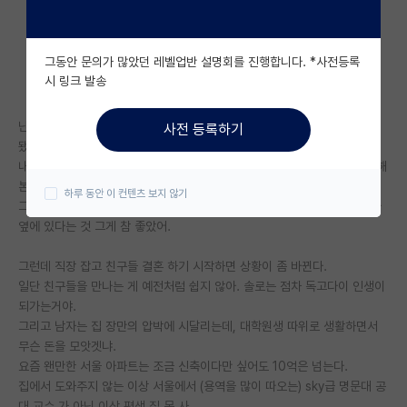
자유 게시판(아무개랩)
그동안 문의가 많았던 레벨업반 설명회를 진행합니다. *사전등록
미국 유학 게시판
시 링크 발송
미국 대학원 합격 후기 게시판
난 수도권 토박이로 30년을 살다가, 지방 광역시 내려와서 산지는 얼마 안
사전 등록하기
대학원생 모집 게시판
됐다.
내가 돈이 없어서 대학-대학원생 때 수도권에서 살 땐 반지하, 하숙 등 안 해
대학원 합격 후기 게시판
본 게 없이 산 것 같음.
하루 동안 이 컨텐츠 보지 않기
그래도 서울에 살 땐, 술집이 많다는 것, 그 술집에 불러낼 친구들이 언제나
연구실(PI) 홍보 게시판
옆에 있다는 것 그게 참 좋았어.
석박사 채용 정보 게시판
그런데 직장 잡고 친구들 결혼 하기 시작하면 상황이 좀 바뀐다.
일단 친구들을 만나는 게 예전처럼 쉽지 않아. 솔로는 점차 독고다이 인생이
임용 정보 게시판
되가는거야.
학부 인턴 게시판
그리고 남자는 집 장만의 압박에 시달리는데, 대학원생 따위로 생활하면서
무슨 돈을 모앗겟냐.
취업 게시판
요즘 왠만한 서울 아파트는 조금 신축이다만 싶어도 10억은 넘는다.
집에서 도와주지 않는 이상 서울에서 (용역을 많이 따오는) sky급 명문대 공
임용 후기 게시판
대 교수 가 아닌 이상 평생 집 못 사.