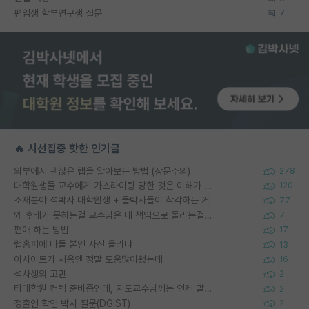
편입생 학부연구생 질문
7
🔥 시선집중 핫한 인기글
외부에서 괜찮은 랩을 알아보는 방법 (장문주의)
278
대학원생들 교수에게 가스라이팅 당한 것은 이해가 갑니다. 안타깝네요.
120
소재분야 석박사 대학원생 + 물박사들이 착각하는 거
77
왜 후배가 못하는걸 교수님은 내 책임으로 돌리는걸까요?
7
편애 하는 방법
17
랩홈피에 다들 본인 사진 올리냐
13
이사이트가 처음엔 정말 도움많이됐는데
16
석사생의 고민
2
타대학원 컨텍 준비중인데, 지도교수님께는 언제 말씀드려야 할까요?
2
정출연 학연 박사 질문(DGIST)
2