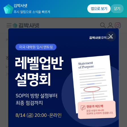
김박사넷
앱으로 보기
닫기
푸시 알림으로 소식을 빠르게
커뮤니티 홈
자유 게시판(아무개랩)
대학원생 모집
직장 생활 후 서울에 대한 인식 변화
국내대학원 정보
너그러운 박경리
*
연구실&오픈랩
2021.09.19
8
2948
커뮤니티
커뮤니티 홈
전체글보기
베스트 게시판
IF 명예의전당