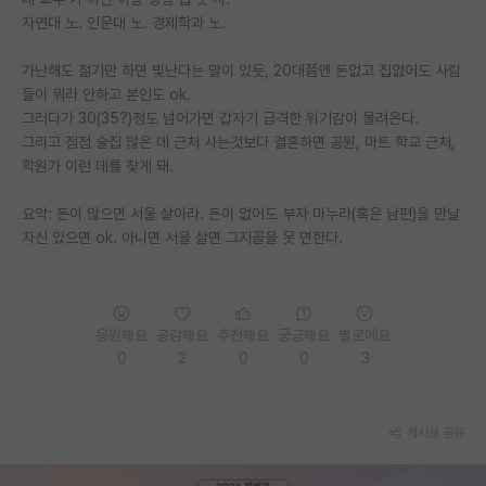
자연대 노. 인문대 노. 경제학과 노.
PI 전용 게시판
가난해도 젊기만 하면 빛난다는 말이 있듯, 20대쯤엔 돈없고 집없어도 사람
인문사회 계열 게시판
들이 뭐라 안하고 본인도 ok.
그러다가 30(35?)정도 넘어가면 갑자기 급격한 위기감이 몰려온다.
특수/전문대학원 게시판
그리고 점점 술집 많은 데 근처 사는것보다 결혼하면 공원, 마트 학교 근처,
반도체/AI 게시판
학원가 이런 데를 찾게 돼.
장학금/장학생 게시판
요약: 돈이 많으면 서울 살아라. 돈이 없어도 부자 마누라(혹은 남편)을 만날
자신 있으면 ok. 아니면 서울 살면 그지꼴을 못 면한다.
학술 정보 게시판
홍보 게시판
응원해요
공감해요
추천해요
궁금해요
별로에요
커리어
0
2
0
0
3
유학교육
이벤트
게시글 공유
반도체 아카데미