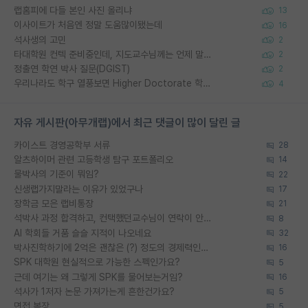
랩홈피에 다들 본인 사진 올리냐
13
이사이트가 처음엔 정말 도움많이됐는데
16
석사생의 고민
2
타대학원 컨텍 준비중인데, 지도교수님께는 언제 말씀드려야 할까요?
2
정출연 학연 박사 질문(DGIST)
2
우리나라도 학구 열풍보면 Higher Doctorate 학위가 필요하다고 봅니다.
4
자유 게시판(아무개랩)에서 최근 댓글이 많이 달린 글
카이스트 경영공학부 서류
28
알츠하이머 관련 고등학생 탐구 포트폴리오
14
물박사의 기준이 뭐임?
22
신생랩가지말라는 이유가 있었구나
17
장학금 모은 랩비통장
21
석박사 과정 합격하고, 컨택했던교수님이 연락이 안됩니다...
8
AI 학회들 거품 슬슬 지적이 나오네요
32
박사진학하기에 2억은 괜찮은 (?) 정도의 경제력인가요
16
SPK 대학원 현실적으로 가능한 스펙인가요?
5
근데 여기는 왜 그렇게 SPK를 물어보는거임?
16
석사가 1저자 논문 가져가는게 흔한건가요?
5
면접 복장
5