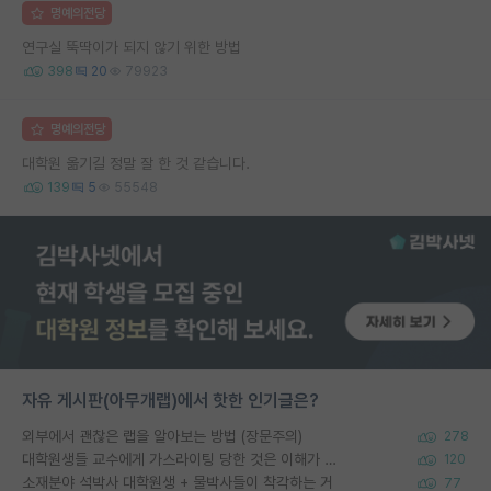
명예의전당
연구실 뚝딱이가 되지 않기 위한 방법
398
20
79923
명예의전당
대학원 옮기길 정말 잘 한 것 같습니다.
139
5
55548
자유 게시판(아무개랩)에서 핫한 인기글은?
외부에서 괜찮은 랩을 알아보는 방법 (장문주의)
278
대학원생들 교수에게 가스라이팅 당한 것은 이해가 갑니다. 안타깝네요.
120
소재분야 석박사 대학원생 + 물박사들이 착각하는 거
77