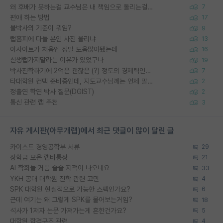
왜 후배가 못하는걸 교수님은 내 책임으로 돌리는걸까요?
7
편애 하는 방법
17
물박사의 기준이 뭐임?
9
랩홈피에 다들 본인 사진 올리냐
13
이사이트가 처음엔 정말 도움많이됐는데
16
신생랩가지말라는 이유가 있었구나
19
박사진학하기에 2억은 괜찮은 (?) 정도의 경제력인가요
7
타대학원 컨텍 준비중인데, 지도교수님께는 언제 말씀드려야 할까요?
2
정출연 학연 박사 질문(DGIST)
2
통신 관련 랩 추천
3
자유 게시판(아무개랩)에서 최근 댓글이 많이 달린 글
카이스트 경영공학부 서류
29
장학금 모은 랩비통장
21
AI 학회들 거품 슬슬 지적이 나오네요
33
YKH 공대 대학원 진학 관련 고민
4
SPK 대학원 현실적으로 가능한 스펙인가요?
6
근데 여기는 왜 그렇게 SPK를 물어보는거임?
18
석사가 1저자 논문 가져가는게 흔한건가요?
5
대학원 합격구조 관련
4