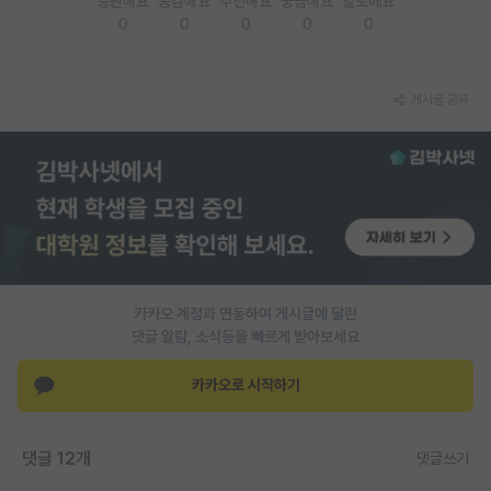
응원해요
공감해요
추천해요
궁금해요
별로에요
0
0
0
0
0
PI 전용 게시판
인문사회 계열 게시판
게시글 공유
특수/전문대학원 게시판
반도체/AI 게시판
장학금/장학생 게시판
학술 정보 게시판
홍보 게시판
카카오 계정과 연동하여 게시글에 달린
댓글 알람, 소식등을 빠르게 받아보세요
커리어
유학교육
카카오로 시작하기
이벤트
댓글 12개
댓글쓰기
반도체 아카데미