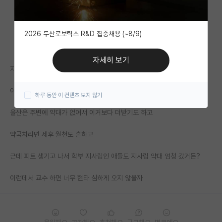
자유 게시판(아무개랩)
2026 두산로보틱스 R&D 집중채용 (~8/9)
미국 유학 게시판
미국 대학원 합격 후기 게시판
자세히 보기
지방 광역시 페이약사 주 5일 9-18 + 토요일 격주 출근 (9-13)
대학원생 모집 게시판
이렇게 일하고 세후 650이라던데
하루 동안 이 컨텐츠 보지 않기
대학원 합격 후기 게시판
울산은 주변에 약대가 없어서 이거보다 더받기도 하고
연구실(PI) 홍보 게시판
약국차리면 세후 월천도 흔하고
석박사 채용 정보 게시판
근데 피트 생기고 나서 학부 지사립인 애들도 지사립 약대 엄청 갔거든?
임용 정보 게시판
학부 인턴 게시판
이런데서 교수 하면 너무 현타 심하게 오지 않을까
취업 게시판
임용 후기 게시판