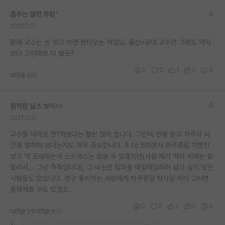
재팬라운지 🌸
춤추는 앨런 튜링
*
2021.11.11
원래 교수는 돈 보고 하면 현타오는 직업임. 울산+공대 교수면 그래도 약사
보다 그런데로 더 벌듯?
0
0
1
0
0
대댓글 쓰기
침착한 닐스 보어
2021.11.11
교수들 대체로 연1억보다는 훨씬 많이 법니다. 그런데 연봉 말고 하루의 시
간을 뭘하며 보내는지도 매우 중요합니다. 9 to 6하면서 하루종일 처방전
보고 약 조제하는게 스트레스는 없을 수 있겠지만(사실 제가 약사 세계는 잘
몰라서... 그냥 추측입니다), 그 비슷한 일과를 매일매일하며 살고 싶지 않은
사람들도 있습니다. 연구 좋아하는 사람에게 하루종일 약사일 하라 그러면
불행해할 수도 있겠죠.
0
0
2
0
0
대댓글 1개
대댓글 쓰기