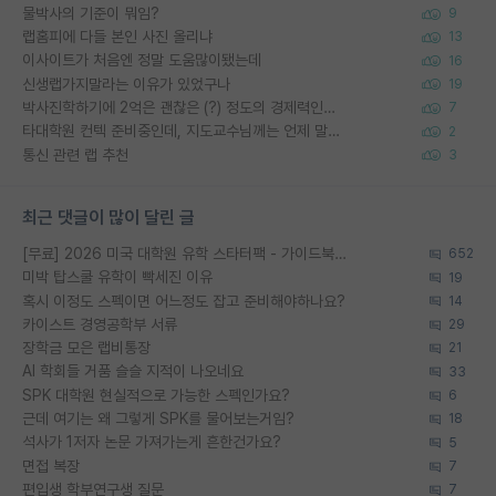
물박사의 기준이 뭐임?
9
랩홈피에 다들 본인 사진 올리냐
13
이사이트가 처음엔 정말 도움많이됐는데
16
신생랩가지말라는 이유가 있었구나
19
박사진학하기에 2억은 괜찮은 (?) 정도의 경제력인가요
7
타대학원 컨텍 준비중인데, 지도교수님께는 언제 말씀드려야 할까요?
2
통신 관련 랩 추천
3
최근 댓글이 많이 달린 글
[무료] 2026 미국 대학원 유학 스타터팩 - 가이드북 & 합격자 컨택메일 템플릿
652
미박 탑스쿨 유학이 빡세진 이유
19
혹시 이정도 스펙이면 어느정도 잡고 준비해야하나요?
14
카이스트 경영공학부 서류
29
장학금 모은 랩비통장
21
AI 학회들 거품 슬슬 지적이 나오네요
33
SPK 대학원 현실적으로 가능한 스펙인가요?
6
근데 여기는 왜 그렇게 SPK를 물어보는거임?
18
석사가 1저자 논문 가져가는게 흔한건가요?
5
면접 복장
7
편입생 학부연구생 질문
7