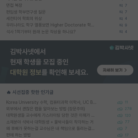
면접 복장
7
편입생 학부연구생 질문
7
세컨티어 학회의 위상
4
우리나라도 학구 열풍보면 Higher Doctorate 학위가 필요하다고 봅니다.
9
석사 1학기부터 원래 논문 작성을 하나요?
4
🔥 시선집중 핫한 인기글
Korea University 수학, 컴퓨터과학 이학사, UC Berkeley 산업공학 대학원 공학박사가 되는 것은 쉽지 않겠죠?
11
외부에서 괜찮은 랩을 알아보는 방법 (장문주의)
278
대학원생들 교수에게 가스라이팅 당한 것은 이해가 갑니다. 안타깝네요.
120
소재분야 석박사 대학원생 + 물박사들이 착각하는 거
77
왜 후배가 못하는걸 교수님은 내 책임으로 돌리는걸까요?
7
편애 하는 방법
17