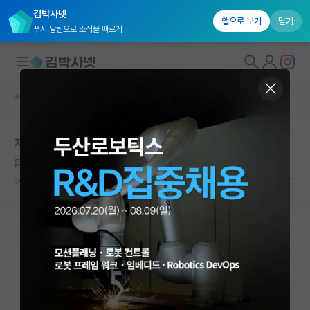
김박사넷
앱으로 보기
닫기
푸시 알림으로 소식을 빠르게
커뮤니티 홈
자유 게시판(아무개랩)
대학원생 모집
지방은 페이약사도 세전 1억씩 받던데
국내대학원 정보
튼튼한 라이프니츠
연구실&오픈랩
2021.11.11
12
13889
커뮤니티
커뮤니티 홈
전체글보기
베스트 게시판
IF 명예의전당