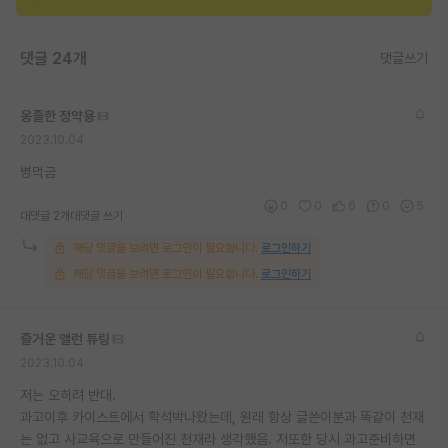
재팬라운지 🌸
댓글 24개
댓글쓰기
옹졸한 정약용
2023.10.04
병먹금
0
0
6
0
5
대댓글 2개
대댓글 쓰기
해당 댓글을 보려면 로그인이 필요합니다.
로그인하기
해당 댓글을 보려면 로그인이 필요합니다.
로그인하기
즐거운 앨런 튜링
2023.10.04
저는 오히려 반대.
과고이후 카이스트에서 학석박나왔는데, 원래 항상 글쓴이분과 똑같이 천재
는 없고 사교육으로 만들어진 천재라 생각했음. 저또한 당시 과고준비하면