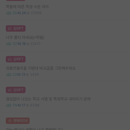
학벌에 따른 학생 수준 차이
30
26
17088
김GPT
너무 쫄지 마세요(+학벌)
121
18
22417
김GPT
정출연훌리들 지방대 비교글좀 그만해주세요
23
13
3429
김GPT
끊임없이 나오는 학교 서열 및 특정학교 내려치기 문제
75
17
6768
명예의전당
저는 연구실 생활이 너무 행복합니다..