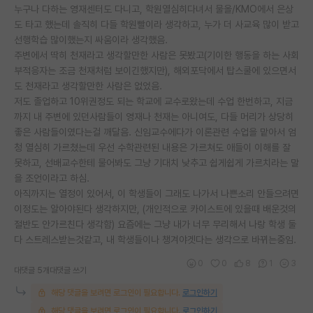
누구나 다하는 영재센터도 다니고, 학원열심히다녀서 물올/KMO에서 은상
도 타고 했는데 솔직히 다들 학원빨이라 생각하고, 누가 더 사교육 많이 받고
선행학습 많이했는지 싸움이라 생각했음.
주변에서 딱히 천재라고 생각할만한 사람은 못봤고(기이한 행동을 하는 사회
부적응자는 조금 천재처럼 보이긴했지만), 해외포닥에서 탑스쿨에 있으면서
도 천재라고 생각할만한 사람은 없었음.
저도 졸업하고 10위권정도 되는 학교에 교수로왔는데 수업 한번하고, 지금
까지 내 주변에 있던사람들이 영재나 천재는 아니여도, 다들 머리가 상당히
좋은 사람들이였다는걸 깨달음. 신임교수에다가 이론관련 수업을 맡아서 엄
청 열심히 가르쳤는데 우선 수학관련된 내용은 가르쳐도 애들이 이해를 잘
못하고, 선배교수한테 물어봐도 그냥 기대치 낮추고 쉽게쉽게 가르치라는 말
을 조언이라고 하심.
아직까지는 열정이 있어서, 이 학생들이 그래도 나가서 나쁜소리 안들으려면
이정도는 알아야된다 생각하지만, (개인적으로 카이스트에 있을때 배운것의
절반도 안가르친다 생각함) 요즘에는 그냥 내가 너무 무리해서 나랑 학생 둘
다 스트레스받는것같고, 내 학생들이나 챙겨야겟다는 생각으로 바뀌는중임.
0
0
8
1
3
대댓글 5개
대댓글 쓰기
해당 댓글을 보려면 로그인이 필요합니다.
로그인하기
해당 댓글을 보려면 로그인이 필요합니다.
로그인하기