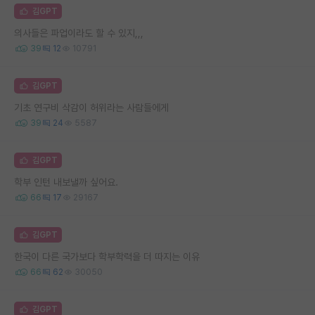
김GPT
의사들은 파업이라도 할 수 있지,,,
39
12
10791
김GPT
기초 연구비 삭감이 허위라는 사람들에게
39
24
5587
김GPT
학부 인턴 내보낼까 싶어요.
66
17
29167
김GPT
한국이 다른 국가보다 학부학력을 더 따지는 이유
66
62
30050
김GPT