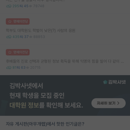
295
45
78748
명예의전당
학부도 대학원도 학벌이 낮은(?) 사람의 응원
435
37
88853
명예의전당
후배들의 진로 선택과 균형된 정보 획득을 위해 익명의 힘을 빌어 다 같이 연봉 공개 타임 한번 갖는 것 어때요?
81
63
20715
자유 게시판(아무개랩)에서 핫한 인기글은?