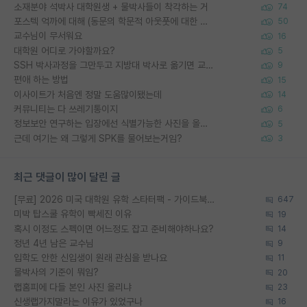
소재분야 석박사 대학원생 + 물박사들이 착각하는 거
74
포스텍 억까에 대해 (동문의 학문적 아웃풋에 대한 반박)
50
교수님이 무서워요
16
대학원 어디로 가야할까요?
5
SSH 박사과정을 그만두고 지방대 박사로 옮기면 교수의 꿈은 끝일까요?
9
편애 하는 방법
15
이사이트가 처음엔 정말 도움많이됐는데
14
커뮤니티는 다 쓰레기통이지
6
정보보안 연구하는 입장에선 식별가능한 사진을 올리는건 비추이긴함
5
근데 여기는 왜 그렇게 SPK를 물어보는거임?
3
최근 댓글이 많이 달린 글
[무료] 2026 미국 대학원 유학 스타터팩 - 가이드북 & 합격자 컨택메일 템플릿
647
미박 탑스쿨 유학이 빡세진 이유
19
혹시 이정도 스펙이면 어느정도 잡고 준비해야하나요?
14
정년 4년 남은 교수님
9
입학도 안한 신입생이 원래 관심을 받나요
11
물박사의 기준이 뭐임?
20
랩홈피에 다들 본인 사진 올리냐
23
신생랩가지말라는 이유가 있었구나
16