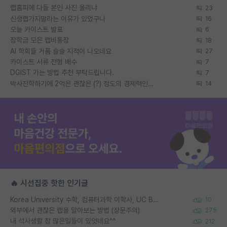
랩홈피에 다들 본인 사진 올리냐
23
신생랩가지말라는 이유가 있었구나
16
오늘 카이스트 발표
6
장학금 모은 랩비통장
18
AI 학회들 거품 슬슬 지적이 나오네요
27
카이스트 서류 전형 배수
7
DGIST 가는 방법 추천 부탁드립니다.
7
박사진학하기에 2억은 괜찮은 (?) 정도의 경제력인가요
14
🔥 시선집중 핫한 인기글
Korea University 수학, 컴퓨터과학 이학사, UC Berkeley 산업공학 대학원 공학박사가 되는 것은 쉽지 않겠죠?
10
외부에서 괜찮은 랩을 알아보는 방법 (장문주의)
275
내 석사생활 참 많은일들이 있엇네요^^
212