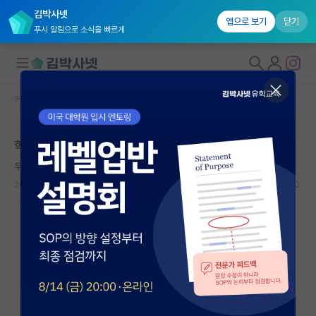
김박사넷
앱으로 보기
닫기
푸시 알림으로 소식을 빠르게
커뮤니티 홈
자유 게시판(아무개랩)
대학원생 모집
학벌차이에 대해 드는 생각인데
국내대학원 정보
무서운 장자크 루소
연구실&오픈랩
2023.10.04
24
9078
커뮤니티
커뮤니티 홈
전체글보기
베스트 게시판
IF 명예의전당