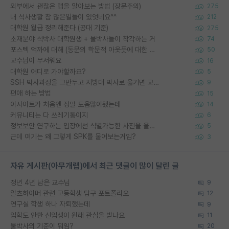
외부에서 괜찮은 랩을 알아보는 방법 (장문주의)
275
내 석사생활 참 많은일들이 있엇네요^^
212
대학원 월급 정리해준다 (공대 기준)
275
소재분야 석박사 대학원생 + 물박사들이 착각하는 거
74
포스텍 억까에 대해 (동문의 학문적 아웃풋에 대한 반박)
50
교수님이 무서워요
16
대학원 어디로 가야할까요?
5
SSH 박사과정을 그만두고 지방대 박사로 옮기면 교수의 꿈은 끝일까요?
9
편애 하는 방법
15
이사이트가 처음엔 정말 도움많이됐는데
14
커뮤니티는 다 쓰레기통이지
6
정보보안 연구하는 입장에선 식별가능한 사진을 올리는건 비추이긴함
5
근데 여기는 왜 그렇게 SPK를 물어보는거임?
3
자유 게시판(아무개랩)에서 최근 댓글이 많이 달린 글
정년 4년 남은 교수님
9
알츠하이머 관련 고등학생 탐구 포트폴리오
12
연구실 학생 하나 자퇴했는데
9
입학도 안한 신입생이 원래 관심을 받나요
11
물박사의 기준이 뭐임?
20