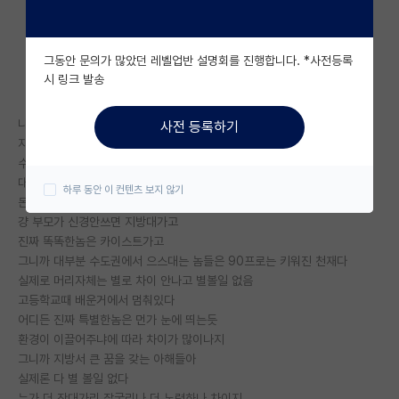
자유 게시판(아무개랩)
그동안 문의가 많았던 레벨업반 설명회를 진행합니다. *사전등록
미국 유학 게시판
시 링크 발송
미국 대학원 합격 후기 게시판
나도 서울서 대학나오고 학위받고 그때는 솔직히 지방 무시 많이함
사전 등록하기
대학원생 모집 게시판
지금은 지거국 교수로 왔는데 이제 와서 드는 생각은
수도권이든 지방이든 진짜 똑똑한놈은 몇 없는거 같음
대학원 합격 후기 게시판
대부분 어릴때부터 얼마나 돈 투자하냐차이고
하루 동안 이 컨텐츠 보지 않기
돈좀 더 투자하면 수도권 대학가고
연구실(PI) 홍보 게시판
걍 부모가 신경안쓰면 지방대가고
진짜 똑똑한놈은 카이스트가고
석박사 채용 정보 게시판
그니까 대부분 수도권에서 으스대는 놈들은 90프로는 키워진 천재다
실제로 머리자체는 별로 차이 안나고 별볼일 없음
임용 정보 게시판
고등학교때 배운거에서 멈춰있다
학부 인턴 게시판
어디든 진짜 특별한놈은 먼가 눈에 띄는듯
환경이 이끌어주냐에 따라 차이가 많이나지
취업 게시판
그니까 지방서 큰 꿈을 갖는 아해들아
실제론 다 별 볼일 없다
임용 후기 게시판
누가 더 잔대가리 잘굴리나 더 노력하나 차이지