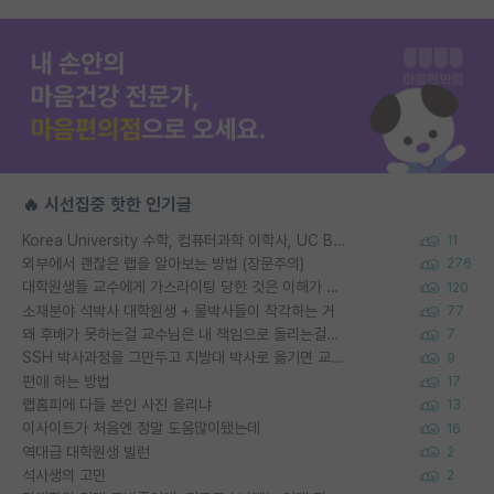
🔥 시선집중 핫한 인기글
Korea University 수학, 컴퓨터과학 이학사, UC Berkeley 산업공학 대학원 공학박사가 되는 것은 쉽지 않겠죠?
11
외부에서 괜찮은 랩을 알아보는 방법 (장문주의)
276
대학원생들 교수에게 가스라이팅 당한 것은 이해가 갑니다. 안타깝네요.
120
소재분야 석박사 대학원생 + 물박사들이 착각하는 거
77
왜 후배가 못하는걸 교수님은 내 책임으로 돌리는걸까요?
7
SSH 박사과정을 그만두고 지방대 박사로 옮기면 교수의 꿈은 끝일까요?
9
편애 하는 방법
17
랩홈피에 다들 본인 사진 올리냐
13
이사이트가 처음엔 정말 도움많이됐는데
16
역대급 대학원생 빌런
2
석사생의 고민
2