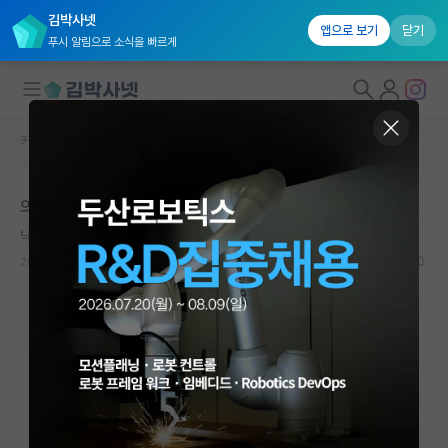
김박사넷
앱으로 보기
닫기
푸시 알림으로 소식을 빠르게
커뮤니티 홈
자유 게시판(아무개랩)
대학원생 모집
의사들은 파업이라도 할 수 있지,,,
국내대학원 정보
낙천적인 로버트 보일
연구실&오픈랩
2025.05.12
12
10802
커뮤니티
커뮤니티 홈
전체글보기
베스트 게시판
IF 명예의전당