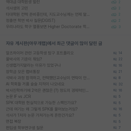
역대급 대학원생 빌런
2
석사생의 고민
2
타대학원 컨텍 준비중인데, 지도교수님께는 언제 말씀드려야 할까요?
2
정출연 학연 박사 질문(DGIST)
2
우리나라도 학구 열풍보면 Higher Doctorate 학위가 필요하다고 봅니다.
3
자유 게시판(아무개랩)에서 최근 댓글이 많이 달린 글
알츠하이머 관련 고등학생 탐구 포트폴리오
14
물박사의 기준이 뭐임?
22
신생랩가지말라는 이유가 있었구나
16
장학금 모은 랩비통장
21
석박사 과정 합격하고, 컨택했던교수님이 연락이 안됩니다...
8
AI 학회들 거품 슬슬 지적이 나오네요
32
박사진학하기에 2억은 괜찮은 (?) 정도의 경제력인가요
16
논문 IF vs JCR
5
SPK 대학원 현실적으로 가능한 스펙인가요?
5
근데 여기는 왜 그렇게 SPK를 물어보는거임?
16
석사가 1저자 논문 가져가는게 흔한건가요?
5
면접 복장
5
편입생 학부연구생 질문
7