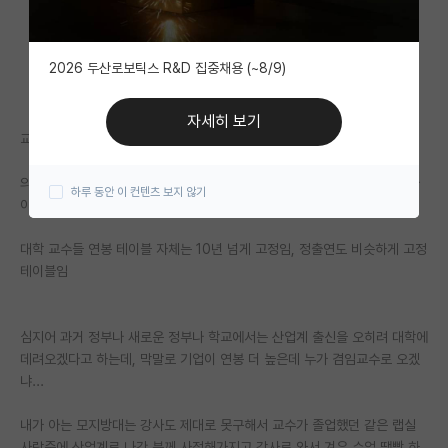
자유 게시판(아무개랩)
2026 두산로보틱스 R&D 집중채용 (~8/9)
미국 유학 게시판
미국 대학원 합격 후기 게시판
자세히 보기
교수나 연구원은 파업도 못함.
대학원생 모집 게시판
의사들 의료수가 몇년째 고정이다. 월급 어쩌다 이야기 하는게 정말 먼나라
하루 동안 이 컨텐츠 보지 않기
대학원 합격 후기 게시판
이웃나라 이야기 하듯이 들을것도 아닌게
연구실(PI) 홍보 게시판
대학 교수들 연봉 테이블 자체는 10년 넘게 고정임, 정출연도 비슷하게 고정
테이블임
석박사 채용 정보 게시판
임용 정보 게시판
심지어 과거 정부나 새로운 정부나 학교에서는 산업계 출신을 오히려 대학에
학부 인턴 게시판
데려오겠다고 하는데, 막말로 기업이 연봉 더 높은데 누가 겸임교수로 오겠
냐...
취업 게시판
내가 아는 모지방대는 강사도 제대로 못구해서 교수가 졸업했던 같은 랩실
임용 후기 게시판
사람중에 산업계로 나간 분께 사정해가지고 강사로 와서 겨우 수업 땜빵 하