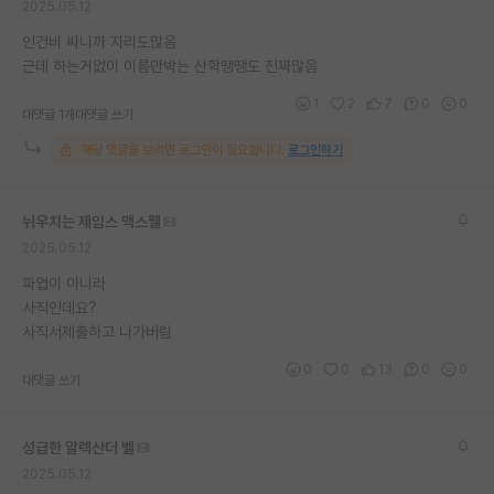
2025.05.12
인건비 싸니까 자리도많음
근데 하는거없이 이름만박는 산학땡땡도 진짜많음
1
2
7
0
0
대댓글 1개
대댓글 쓰기
해당 댓글을 보려면 로그인이 필요합니다.
로그인하기
뉘우치는 제임스 맥스웰
2025.05.12
파업이 아니라
사직인데요?
사직서제출하고 나가버림
0
0
13
0
0
대댓글 쓰기
성급한 알렉산더 벨
2025.05.12