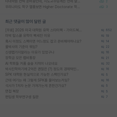
타대학원 컨텍 준비중인데, 지도교수님께는 언제 말씀드려야 할까요?
2
우리나라도 학구 열풍보면 Higher Doctorate 학위가 필요하다고 봅니다.
3
최근 댓글이 많이 달린 글
[무료] 2026 미국 대학원 유학 스타터팩 - 가이드북 & 합격자 컨택메일 템플릿
652
미박 탑스쿨 유학이 빡세진 이유
19
혹시 이정도 스펙이면 어느정도 잡고 준비해야하나요?
14
물박사의 기준이 뭐임?
22
신생랩가지말라는 이유가 있었구나
16
장학금 모은 랩비통장
21
AI 학회들 거품 슬슬 지적이 나오네요
32
박사진학하기에 2억은 괜찮은 (?) 정도의 경제력인가요
16
SPK 대학원 현실적으로 가능한 스펙인가요?
5
근데 여기는 왜 그렇게 SPK를 물어보는거임?
16
석사가 1저자 논문 가져가는게 흔한건가요?
5
면접 복장
5
편입생 학부연구생 질문
7