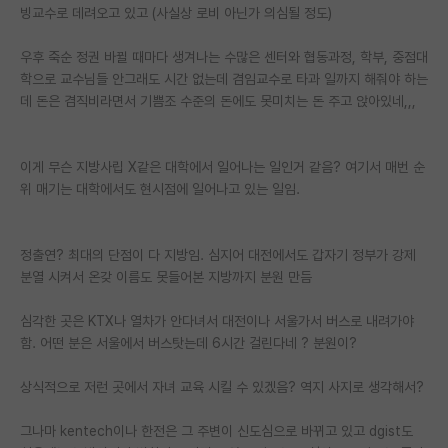
빙교수로 데려오고 있고 (사실상 로비 아닌가 의심될 정도)
재팬라운지 🌸
우후 죽순 정권 바뀔 때마다 생겨나는 수많은 센터와 협동과정, 학부, 중점대
학으로 교수님들 안그래도 시간 없는데 겸임교수로 타과 일까지 해줘야 하는
데 돈은 겸직비라면서 기쁨조 수준의 돈에도 못미치는 돈 주고 앉아있네,,,
이게 무슨 지방사립 X같은 대학에서 일어나는 일인거 같음? 여기서 매번 순
위 매기는 대학에서도 현시점에 일어나고 있는 일임.
정출연? 최대의 단점이 다 지방임. 심지어 대전에서도 갑자기 정부가 강제
분열 시켜서 온갖 이름도 못들어본 지방까지 분원 만듬
심각한 곳은 KTX나 열차가 안다녀서 대전이나 서울가서 버스로 내려가야
함. 어떤 분은 서울에서 버스탓는데 6시간 걸린다네 ? 분원이?
상식적으로 저런 곳에서 자녀 교육 시킬 수 있겠음? 역지 사지로 생각해서?
그나마 kentech이나 한전은 그 주변이 신도심으로 바뀌고 있고 dgist도