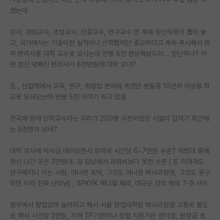
셨는데
PI 전용 게시판
강사, 겸임교수, 초빙교수, 산중교수, 연구교수 만 계속 양산하듯이 뽑아 놓
인문사회 계열 게시판
고, 국가에서는 기술이전 실적이나 산학협력단 중요하다고 계속 푸시해서 외
부 변리사를 대학 교수로 모시는데 연봉 6천 편성해놨드라... 장난하냐? 어
특수/전문대학원 게시판
떤 정신 넋빠진 변리사가 6천만원에 대학 오냐?
반도체/AI 게시판
또 , 산업계에서 교육, 연구, 취창업 분야에 계셨던 분들중 10년차 이상을 학
장학금/장학생 게시판
교로 모셔오는데 연봉 5천 이야기 하고 있음
학술 정보 게시판
전국에 원래 산학교수라는 자리가 200명 수준이었던 시절이 갑자기 최근에
는 5천명이 넘네?
홍보 게시판
대학 강사에 박사급 데려오면서 강의비 시간당 6~7만원 수준? 지방대 중에
커리어
정신 나간 곳은 3만원대. 걍 강남에서 과외비보다 못한 수준 ( 또 이마져도
유학교육
안구해지니 아는 사람, 아니면 포닥, 그것도 아니면 박사과정생, 그것도 못구
하면 이제 진짜 난리남) , SPKYK 메디컬 제외, 대규모 강의 제외 7-9 사이
이벤트
정부에서 창업강의 늘리라고 해서 서울 창업대학원 박사과정생 교통비 별도
반도체 아카데미
로 해서 시간당 3만원, 지역 TP기관이나 창업 지원기관 센터장, 원장급 초