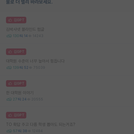
물로 더 멀리 바라보세요.
김GPT
김박사넷 블라인드 펌글
130
14
14243
김GPT
대학원 수준이 너무 높아서 힘듭니다
139
52
75039
김GPT
한 대학원 이야기
27
24
20555
김GPT
TO 확답 주고 다름 학생 뽑아도 되는거죠?
57
38
12484