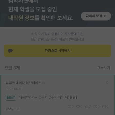
PI 전용 게시판
인문사회 계열 게시판
특수/전문대학원 게시판
카카오 계정과 연동하여 게시글에 달린
반도체/AI 게시판
댓글 알람, 소식등을 빠르게 받아보세요
장학금/장학생 게시판
카카오로 시작하기
학술 정보 게시판
댓글 8개
댓글쓰기
홍보 게시판
커리어
덤덤한 에이다 러브레이스
2026.06.01
유학교육
대학원에서는 좋은게 좋은거지가 아닙니다
BEST
이벤트
0
0
2
0
0
대댓글 쓰기
반도체 아카데미