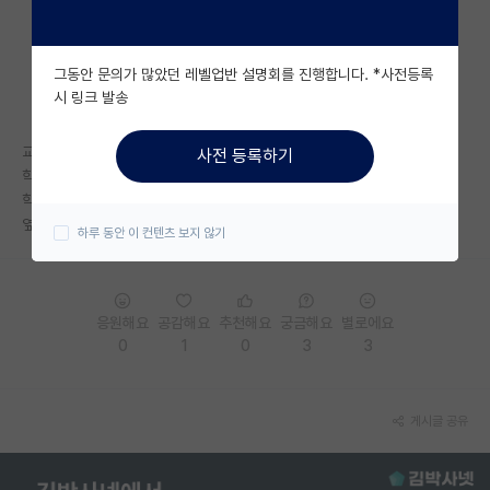
자유 게시판(아무개랩)
그동안 문의가 많았던 레벨업반 설명회를 진행합니다. *사전등록
미국 유학 게시판
시 링크 발송
미국 대학원 합격 후기 게시판
교수님이
사전 등록하기
대학원생 모집 게시판
학부생들한테 평판도 좋고 굉장히 따뜻해서
학부연구생 신청했는데 대학원생들한텐 엄청 무서우신것가타요...
대학원 합격 후기 게시판
옆에서 듣는데 오줌지릴뻔했어요.
하루 동안 이 컨텐츠 보지 않기
연구실(PI) 홍보 게시판
석박사 채용 정보 게시판
응원해요
공감해요
추천해요
궁금해요
별로에요
0
1
0
3
3
임용 정보 게시판
학부 인턴 게시판
게시글 공유
취업 게시판
임용 후기 게시판