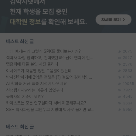
베스트 최신 글
근데 여기는 왜 그렇게 SPK를 물어보는거임?
2675
석박사 과정 합격하고, 컨택했던교수님이 연락이 안됩니다...
2527
랩홈피에 다들 본인 사진 올리냐
2576
이사이트가 처음엔 정말 도움많이됐는데
2833
박사진학하기에 2억은 괜찮은 (?) 정도의 경제력인가요
8020
AI 학회들 거품 슬슬 지적이 나오네요
10055
신생랩가지말라는 이유가 있었구나
7927
물박사의 기준이 뭐임?
4545
카이스트는 모든 연구실마다 서버 제공해주나요?
3634
SSH 박사과정을 그만두고 지방대 박사로 옮기면 교수의 꿈은 끝일까요?
5950
베스트 최신 글