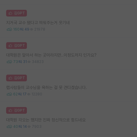
김GPT
지거국 교수 됐다고 띄워주는거 웃기네
160
49
21978
김GPT
대학원은 알아서 하는 곳이라지만..이정도까지 인가요?
73
31
34823
김GPT
랩사람들이 교수님을 욕하는 걸 못 견디겠습니다.
62
17
12280
김GPT
대학원 각오는 했지만 진짜 정신적으로 힘드네요
40
14
7903