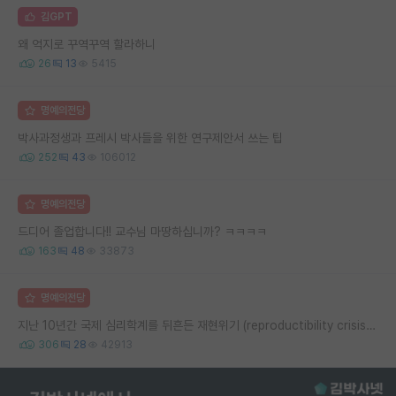
김GPT
왜 억지로 꾸역꾸역 할라하니
26
13
5415
명예의전당
박사과정생과 프레시 박사들을 위한 연구제안서 쓰는 팁
252
43
106012
명예의전당
드디어 졸업합니다!! 교수님 마땅하십니까? ㅋㅋㅋㅋ
163
48
33873
명예의전당
지난 10년간 국제 심리학계를 뒤흔든 재현위기 (reproductibility crisis) 요약 (1편)
306
28
42913