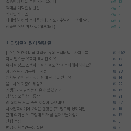
랩홈피에 다들 본인 사진 올리냐
13
역대급 대학원생 빌런
2
석사생의 고민
2
타대학원 컨텍 준비중인데, 지도교수님께는 언제 말씀드려야 할까요?
2
정출연 학연 박사 질문(DGIST)
2
최근 댓글이 많이 달린 글
[무료] 2026 미국 대학원 유학 스타터팩 - 가이드북 & 합격자 컨택메일 템플릿
652
미박 탑스쿨 유학이 빡세진 이유
19
혹시 이정도 스펙이면 어느정도 잡고 준비해야하나요?
14
카이스트 경영공학부 서류
28
입학도 안한 신입생이 원래 관심을 받나요
14
물박사의 기준이 뭐임?
22
신생랩가지말라는 이유가 있었구나
16
장학금 모은 랩비통장
21
AI 학회들 거품 슬슬 지적이 나오네요
27
박사진학하기에 2억은 괜찮은 (?) 정도의 경제력인가요
16
근데 여기는 왜 그렇게 SPK를 물어보는거임?
16
면접 복장
5
편입생 학부연구생 질문
7