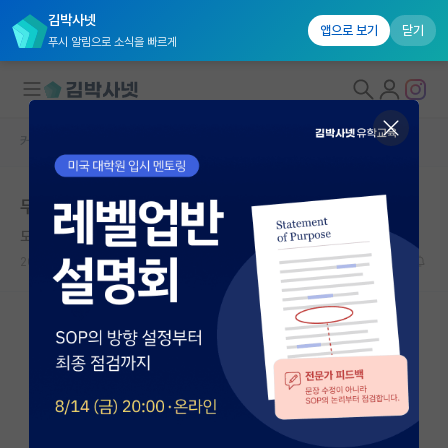
김박사넷
앱으로 보기
닫기
푸시 알림으로 소식을 빠르게
커뮤니티 홈
베스트 게시판
대학원생 모집
무서워요....
국내대학원 정보
도도한 레프 톨스토이
연구실&오픈랩
2026.05.31
8
5386
커뮤니티
커뮤니티 홈
전체글보기
베스트 게시판
IF 명예의전당