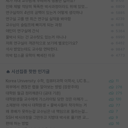
제가 자대 교수님께 무례하게 행동한 걸까요?
9105
진짜 제발 적당히 똑똑한 박사과정이라도 위에 있었으면..
6809
연구실적이 4년의 공백이 있는거 어떻게 생각하냐
5885
연구실 고를 땐 최근 연구실 실적을 봐야함
4239
교수님이 슬럼프에 빠지게 되는 과정
6815
애인이 연구실에 간식
5364
물박사 되는 건 교수탓도 있는거 아니냐
6990
저희 연구실이 객관적으로 보기에 별로인가요?
6462
석사 받았는데도 교수랑 연락한다.
9847
미박 탑스쿨 유학이 빡세진 이유
4773
🔥 시선집중 핫한 인기글
Korea University 수학, 컴퓨터과학 이학사, UC Berkeley 산업공학 대학원 공학박사가 되는 것은 쉽지 않겠죠?
11
외부에서 괜찮은 랩을 알아보는 방법 (장문주의)
276
대학원 월급 정리해준다 (공대 기준)
275
대학원생들 교수에게 가스라이팅 당한 것은 이해가 갑니다. 안타깝네요.
120
소재분야 석박사 대학원생 + 물박사들이 착각하는 거
77
왜 후배가 못하는걸 교수님은 내 책임으로 돌리는걸까요?
7
SSH 박사과정을 그만두고 지방대 박사로 옮기면 교수의 꿈은 끝일까요?
9
편애 하는 방법
16