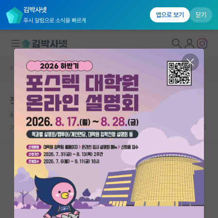
김박사넷
앱으로 보기
닫기
푸시 알림으로 소식을 빠르게
커뮤니티 홈
베스트 게시판
대학원생 모집
전 저희 지도교수님이 참 좋습니다
국내대학원 정보
쇠약한 어니스트 헤밍웨이
연구실&오픈랩
2026.06.03
9
7911
커뮤니티
커뮤니티 홈
전체글보기
베스트 게시판
IF 명예의전당