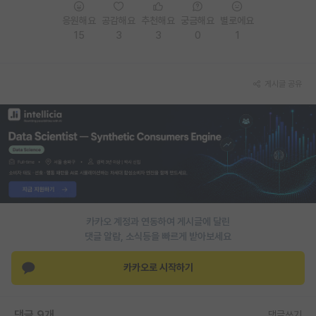
응원해요
공감해요
추천해요
궁금해요
별로에요
15
3
3
0
1
게시글 공유
카카오 계정과 연동하여 게시글에 달린
댓글 알람, 소식등을 빠르게 받아보세요
카카오로 시작하기
댓글 9개
댓글쓰기