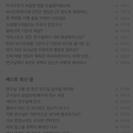
이사이트가 처음엔 정말 도움많이됐는데
2823
박사진학하기에 2억은 괜찮은 (?) 정도의 경제력인가요
7873
AI 학회들 거품 슬슬 지적이 나오네요
9694
신생랩가지말라는 이유가 있었구나
7835
물박사의 기준이 뭐임?
4538
카이스트는 모든 연구실마다 서버 제공해주나요?
3631
SSH 박사과정을 그만두고 지방대 박사로 옮기면 교수의 꿈은 끝일까요?
5941
제가 자대 교수님께 무례하게 행동한 걸까요?
9074
진짜 제발 적당히 똑똑한 박사과정이라도 위에 있었으면..
6807
연구실적이 4년의 공백이 있는거 어떻게 생각하냐
5884
베스트 최신 글
연구실 고를 땐 최근 연구실 실적을 봐야함
4230
교수님이 슬럼프에 빠지게 되는 과정
6804
애인이 연구실에 간식
5363
물박사 되는 건 교수탓도 있는거 아니냐
6985
저희 연구실이 객관적으로 보기에 별로인가요?
6459
석사 받았는데도 교수랑 연락한다.
9846
미박 탑스쿨 유학이 빡세진 이유
4768