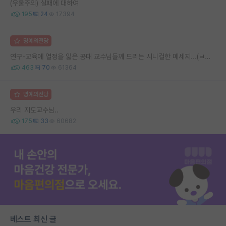
(우울주의) 실패에 대하여
195
24
17394
명예의전당
연구-교육에 열정을 잃은 공대 교수님들께 드리는 시니컬한 메세지...(ㅂㄷㅂㄷ)
463
70
61364
명예의전당
우리 지도교수님..
175
33
60682
베스트 최신 글