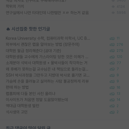
책상 의자도 연구비로 구매해야하나요?
3400
학위의 가치
4134
연구실에서 나만 타대인데 나한템만 ㅈㄹ 하는거 같음
5956
🔥 시선집중 핫한 인기글
Korea University 수학, 컴퓨터과학 이학사, UC Berkeley 산업공학 대학원 공학박사가 되는 것은 쉽지 않겠죠?
11
외부에서 괜찮은 랩을 알아보는 방법 (장문주의)
276
대학원 월급 정리해준다 (공대 기준)
275
대학원생들 교수에게 가스라이팅 당한 것은 이해가 갑니다. 안타깝네요.
120
소재분야 석박사 대학원생 + 물박사들이 착각하는 거
77
왜 후배가 못하는걸 교수님은 내 책임으로 돌리는걸까요?
7
SSH 박사과정을 그만두고 지방대 박사로 옮기면 교수의 꿈은 끝일까요?
9
가슴에 손을 올려놓고 싫어하는 사람 불공정하게 리뷰
9
편애 하는 방법
16
랩홈피에 다들 본인 사진 올리냐
13
이사이트가 처음엔 정말 도움많이됐는데
14
역대급 대학원생 빌런
2
석사생의 고민
2
최근 댓글이 많이 달린 글