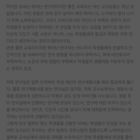
하지만 요새는 뛰어난 연구자이지만 좋은 교육자는 아닌 교수님들도 계신 것
PI 전용 게시판
같습니다. 이런 분들은 대개 연구 실적이 매우 뛰어나고, 누구보다 앞서 나가
기 위해 노력하십니다. 그러나 교육자로서의 마인드가 부족한 경우가 있어
인문사회 계열 게시판
학생들의 성장이나 미래에는 큰 관심을 두지 않는 모습을 보이기도 합니다.
단순히 지도가 서툰 수준이 아니라, 나는 학생들에게 월급과 학위만 주면 된
특수/전문대학원 게시판
다라고 생각하시는 경우가 많더라구요.
반도체/AI 게시판
반면 좋은 교육자이지만 뛰어난 연구자는 아니어서 학생들에게 친절하고 인
간적으로 잘 대해주지만 연구 방향을 제시하지 못하거나, 학계 네트워크가
장학금/장학생 게시판
부족하거나, 논문과 과제 경험이 부족해서 학생들의 경쟁력을 키워주지 못하
는 경우도 있죠.
학술 정보 게시판
저희 연구실은 입학 단계부터 학생 개인의 연구계획서를 매우 중요하게 봅니
홍보 게시판
다. 물론 연구계획서를 받는 연구실은 많지만, 저희 교수님께서는 계획서 내
용을 꼼꼼하게 검토하시고 학생과 심도 있게 이야기를 나누십니다. 정말 우
커리어
리 연구실에서 진행하는 연구에 관심이 있는지, 연구에 대한 의지가 있는지
유학교육
를 확인하시는 것이죠. 단순히 시간을 보내기 위해 대학원에 진학하려는 경
우에는 단호하게 선발하지 않으십니다.
이벤트
그렇게 연구 철학이 맞는 학생들을 선발한 뒤에는 학생들이 관심을 갖는 분
야와 교수님이 추구하는 연구 방향이 자연스럽게 맞물리도록 노력하십니다.
반도체 아카데미
실제로 교수님께서 새로운 과제를 수주하시기 전에 학생들에게 의견을 물어