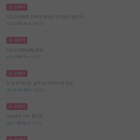
김GPT
지도교수와의 관계가 경직된 연구실이 많은 듯
59
14
18036
김GPT
지도교수&hellip;한숨
28
11
9980
김GPT
9 to 9 아니면 실적 안나온다는게 꼰대
87
38
10264
김GPT
교수님이 너무 좋아요
21
19
14270
김GPT