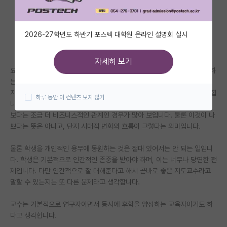
자유 게시판(아무개랩)
2026-27학년도 하반기 포스텍 대학원 온라인 설명회 실시
미국 유학 게시판
미국 대학원 합격 후기 게시판
자세히 보기
요즘 새로 임용되는 교수님들은 예전처럼 "우리 딸 좀 데리러 가라", "이사하
대학원생 모집 게시판
는데 와서 도와라" 같은 악질적인 사례는 많이 줄어든 것 같습니다. 오히려
지도교수와 대학원생 사이의 연결이 점점 약해지는 추세에 더 가깝다고 느낍
하루 동안 이 컨텐츠 보지 않기
대학원 합격 후기 게시판
니다. 예전에는 교수님이 말 그대로 '은사'에 가까운 존재였다면, 요즘은 그
보다는 조금 더 비즈니스적인 관계인 경우가 많아 보입니다. 물론 이것이 나
연구실(PI) 홍보 게시판
쁘다는 뜻은 아니고, 단지 시대적 변화의 흐름이 그렇다는 의미입니다.
석박사 채용 정보 게시판
물론 학생을 개인적인 용무에 동원하는 것은 절대 있어서는 안 되는 일입니
다. 학생은 기본적으로 인간적인 존중을 받아야 하며, 이는 너무나 당연한 전
임용 정보 게시판
제입니다. 다만 인간적으로 잘 대해준다고 해서 곧바로 좋은 지도교수라고
학부 인턴 게시판
말할 수 있는지는 또 다른 문제라고 생각합니다.
취업 게시판
교수는 기본적으로 연구자이면서 동시에 후학을 양성하는 교육자이기도 하
다고 생각합니다.
임용 후기 게시판