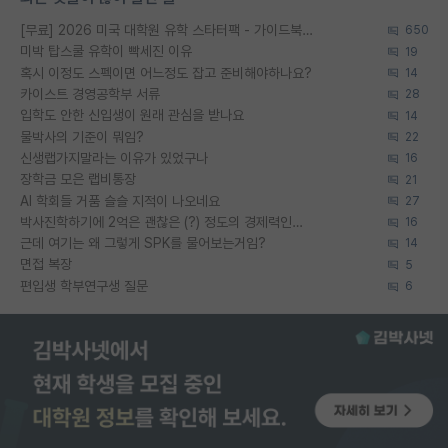
[무료] 2026 미국 대학원 유학 스타터팩 - 가이드북 & 합격자 컨택메일 템플릿
650
미박 탑스쿨 유학이 빡세진 이유
19
혹시 이정도 스펙이면 어느정도 잡고 준비해야하나요?
14
카이스트 경영공학부 서류
28
입학도 안한 신입생이 원래 관심을 받나요
14
물박사의 기준이 뭐임?
22
신생랩가지말라는 이유가 있었구나
16
장학금 모은 랩비통장
21
AI 학회들 거품 슬슬 지적이 나오네요
27
박사진학하기에 2억은 괜찮은 (?) 정도의 경제력인가요
16
근데 여기는 왜 그렇게 SPK를 물어보는거임?
14
면접 복장
5
편입생 학부연구생 질문
6