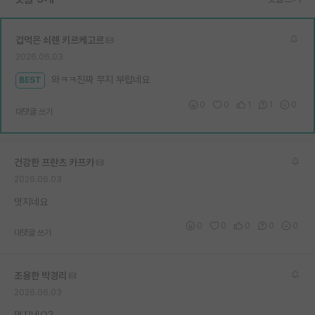
겁먹은 쇠렌 키르케고르
2026.06.03
와ㅋㅋ진짜 무지 부럽네요
BEST
0
0
1
1
0
대댓글 쓰기
건강한 프란츠 카프카
2026.06.03
멋지네요
0
0
0
0
0
대댓글 쓰기
조용한 박경리
2026.06.03
멋지네요2