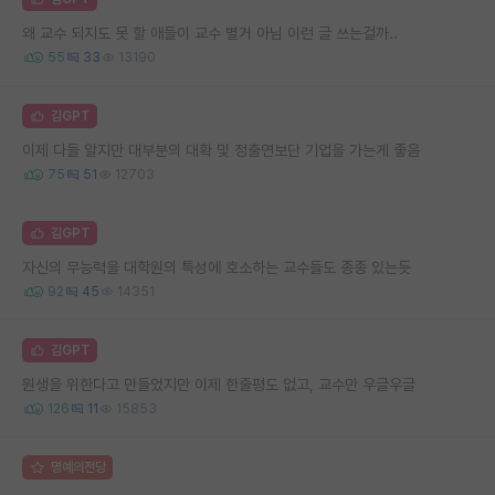
왜 교수 되지도 못 할 애들이 교수 별거 아님 이런 글 쓰는걸까..
55
33
13190
김GPT
이제 다들 알지만 대부분의 대확 및 정출연보단 기업을 가는게 좋음
75
51
12703
김GPT
자신의 무능력을 대학원의 특성에 호소하는 교수들도 종종 있는듯
92
45
14351
김GPT
원생을 위한다고 만들었지만 이제 한줄평도 없고, 교수만 우글우글
126
11
15853
명예의전당