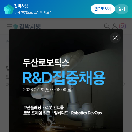
김박사넷
앱으로 보기
닫기
푸시 알림으로 소식을 빠르게
커뮤니티 홈
베스트 게시판
대학원생 모집
본문이 수정되지 않는 박제글입니다.
국내대학원 정보
랩비 신고하는 게 맞을까요?
연구실&오픈랩
달리는 라이프니츠
커뮤니티
2026.06.02
15
6884
커뮤니티 홈
전체글보기
베스트 게시판
IF 명예의전당