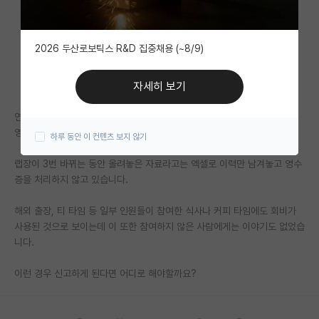
자유 게시판(아무개랩)
2026 두산로보틱스 R&D 집중채용 (~8/9)
미국 유학 게시판
미국 대학원 합격 후기 게시판
자세히 보기
대학원생 모집 게시판
연구실에서 학생들끼리 연구실 회비 (랩비)를 조성해서 관리하고 있는데,
영수증 공개 요구에도 올리지 않아 신고하는 게 맞을지 고민됩니다.
하루 동안 이 컨텐츠 보지 않기
대학원 합격 후기 게시판
랩장이 3번 바뀌는 동안 올려놓은 자료라고는 엑셀로 이력만 남겨놓고 영수
연구실(PI) 홍보 게시판
증을 처리하지 않고 있습니다.
석박사 채용 정보 게시판
해외 출장, 티 타임 등 일부 인원들이 참여한 식사나 커피 타임에도 회비가
사용된 것으로 보이는데 이 또한 참여하지 않은 사람에게는 이야기도 없었습
임용 정보 게시판
니다.
학부 인턴 게시판
이런 경우 신고하게 된다면 어디로 해야할까요?
취업 게시판
임용 후기 게시판