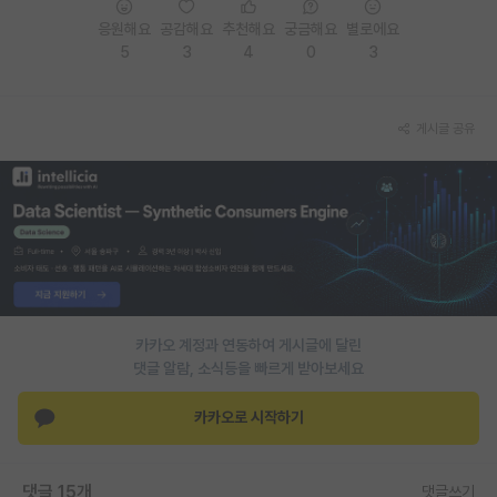
응원해요
공감해요
추천해요
궁금해요
별로에요
PI 전용 게시판
5
3
4
0
3
인문사회 계열 게시판
특수/전문대학원 게시판
게시글 공유
반도체/AI 게시판
장학금/장학생 게시판
학술 정보 게시판
홍보 게시판
커리어
카카오 계정과 연동하여 게시글에 달린
댓글 알람, 소식등을 빠르게 받아보세요
유학교육
카카오로 시작하기
이벤트
반도체 아카데미
댓글 15개
댓글쓰기