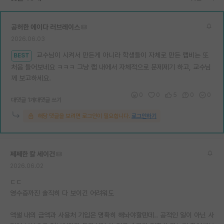
재팬라운지 🌸
공허한 에이다 러브레이스
2026.06.03
교수님이 시켜서 만든게 아니라 학생들이 자체로 만든 랩비는 또
BEST
처음 들어보네요 ㅋㅋㅋ 그냥 랩 내에서 자체적으로 문제제기 하고, 교수님
께 보고하세요.
0
0
5
0
0
대댓글 1개
대댓글 쓰기
해당 댓글을 보려면 로그인이 필요합니다.
로그인하기
쩨쩨한 칼 세이건
2026.06.02
ㄷㄷ
영수증까진 솔직히 다 보이긴 어려워도
액샐 내의 금액과 사용처 기입은 명확히 해놔야할텐데.. 공적인 일이 아닌 사