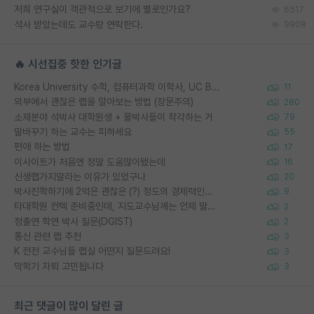
저희 연구실이 객관적으로 보기에 별로인가요?
6517
석사 받았는데도 교수랑 연락한다.
9908
🔥 시선집중 핫한 인기글
Korea University 수학, 컴퓨터과학 이학사, UC Berkeley 산업공학 대학원 공학박사가 되는 것은 쉽지 않겠죠?
11
외부에서 괜찮은 랩을 알아보는 방법 (장문주의)
280
소재분야 석박사 대학원생 + 물박사들이 착각하는 거
79
말바꾸기 하는 교수는 피하세요
55
편애 하는 방법
17
이사이트가 처음엔 정말 도움많이됐는데
16
신생랩가지말라는 이유가 있었구나
20
박사진학하기에 2억은 괜찮은 (?) 정도의 경제력인가요
9
타대학원 컨텍 준비중인데, 지도교수님께는 언제 말씀드려야 할까요?
2
정출연 학연 박사 질문(DGIST)
2
통신 관련 랩 추천
3
K 전전 교수님들 랩실 어떤지 질문드려요!
3
막학기 자퇴 고민됩니다
3
최근 댓글이 많이 달린 글