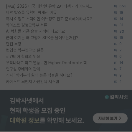
[무료] 2026 미국 대학원 유학 스타터팩 - 가이드북 & 합격자 컨택메일 템플릿
653
미박 탑스쿨 유학이 빡세진 이유
19
혹시 이정도 스펙이면 어느정도 잡고 준비해야하나요?
14
카이스트 경영공학부 서류
31
AI 학회들 거품 슬슬 지적이 나오네요
33
근데 여기는 왜 그렇게 SPK를 물어보는거임?
19
면접 복장
9
편입생 학부연구생 질문
7
세컨티어 학회의 위상
6
우리나라도 학구 열풍보면 Higher Doctorate 학위가 필요하다고 봅니다.
14
연구실 후배와의 관계
7
석사 1학기부터 원래 논문 작성을 하나요?
9
카이스트 뇌인지 사전컨택 시스템
4