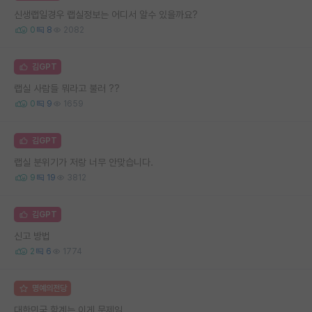
신생랩일경우 랩실정보는 어디서 알수 있을까요?
0
8
2082
김GPT
랩실 사람들 뭐라고 불러 ??
0
9
1659
김GPT
랩실 분위기가 저랑 너무 안맞습니다.
9
19
3812
김GPT
신고 방법
2
6
1774
명예의전당
대한민국 학계는 이게 문제임