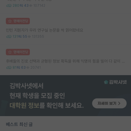
280
43
107142
명예의전당
인턴 지원자가 우리 연구실 논문을 싹 읽어왔네요
131
55
131355
명예의전당
후배들의 진로 선택과 균형된 정보 획득을 위해 익명의 힘을 빌어 다 같이 연봉 공개 타임 한번 갖는 것 어때요?
81
63
20741
베스트 최신 글