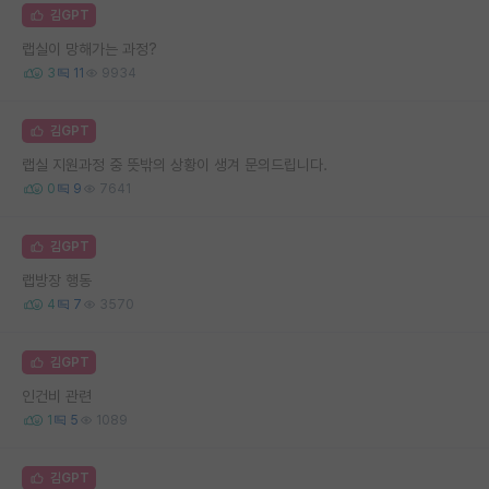
김GPT
랩실이 망해가는 과정?
3
11
9934
김GPT
랩실 지원과정 중 뜻밖의 상황이 생겨 문의드립니다.
0
9
7641
김GPT
랩방장 행동
4
7
3570
김GPT
인건비 관련
1
5
1089
김GPT