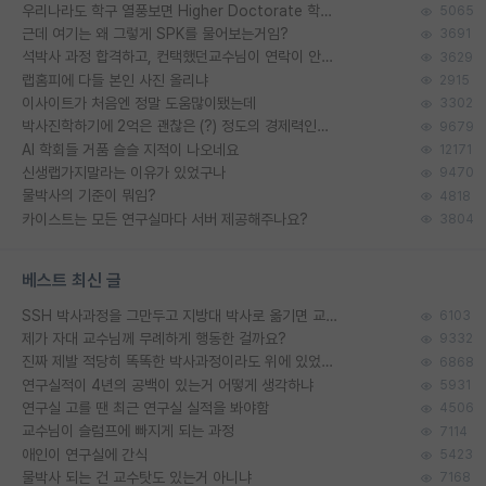
우리나라도 학구 열풍보면 Higher Doctorate 학위가 필요하다고 봅니다.
5065
근데 여기는 왜 그렇게 SPK를 물어보는거임?
3691
석박사 과정 합격하고, 컨택했던교수님이 연락이 안됩니다...
3629
랩홈피에 다들 본인 사진 올리냐
2915
이사이트가 처음엔 정말 도움많이됐는데
3302
박사진학하기에 2억은 괜찮은 (?) 정도의 경제력인가요
9679
AI 학회들 거품 슬슬 지적이 나오네요
12171
신생랩가지말라는 이유가 있었구나
9470
물박사의 기준이 뭐임?
4818
카이스트는 모든 연구실마다 서버 제공해주나요?
3804
베스트 최신 글
SSH 박사과정을 그만두고 지방대 박사로 옮기면 교수의 꿈은 끝일까요?
6103
제가 자대 교수님께 무례하게 행동한 걸까요?
9332
진짜 제발 적당히 똑똑한 박사과정이라도 위에 있었으면..
6868
연구실적이 4년의 공백이 있는거 어떻게 생각하냐
5931
연구실 고를 땐 최근 연구실 실적을 봐야함
4506
교수님이 슬럼프에 빠지게 되는 과정
7114
애인이 연구실에 간식
5423
물박사 되는 건 교수탓도 있는거 아니냐
7168