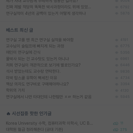
제가 자대 교수님께 무례하게 행동한 걸까요?
9004
진짜 제발 적당히 똑똑한 박사과정이라도 위에 있었으면..
6792
연구실적이 4년의 공백이 있는거 어떻게 생각하냐
5876
베스트 최신 글
연구실 고를 땐 최근 연구실 실적을 봐야함
4191
교수님이 슬럼프에 빠지게 되는 과정
6775
애인이 연구실에 간식
5356
물박사 되는 건 교수탓도 있는거 아니냐
6961
저희 연구실이 객관적으로 보기에 별로인가요?
6446
석사 받았는데도 교수랑 연락한다.
9836
미박 탑스쿨 유학이 빡세진 이유
4734
책상 의자도 연구비로 구매해야하나요?
3394
학위의 가치
4130
연구실에서 나만 타대인데 나한템만 ㅈㄹ 하는거 같음
5945
🔥 시선집중 핫한 인기글
Korea University 수학, 컴퓨터과학 이학사, UC Berkeley 산업공학 대학원 공학박사가 되는 것은 쉽지 않겠죠?
11
대학원 월급 정리해준다 (공대 기준)
275