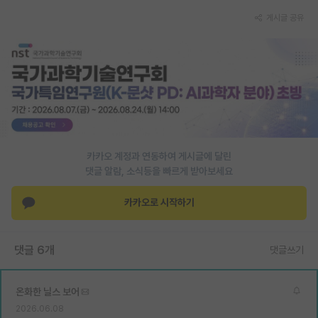
게시글 공유
PI 전용 게시판
인문사회 계열 게시판
특수/전문대학원 게시판
반도체/AI 게시판
장학금/장학생 게시판
카카오 계정과 연동하여 게시글에 달린
학술 정보 게시판
댓글 알람, 소식등을 빠르게 받아보세요
홍보 게시판
카카오로 시작하기
커리어
유학교육
댓글 6개
댓글쓰기
이벤트
온화한 닐스 보어
반도체 아카데미
2026.06.08