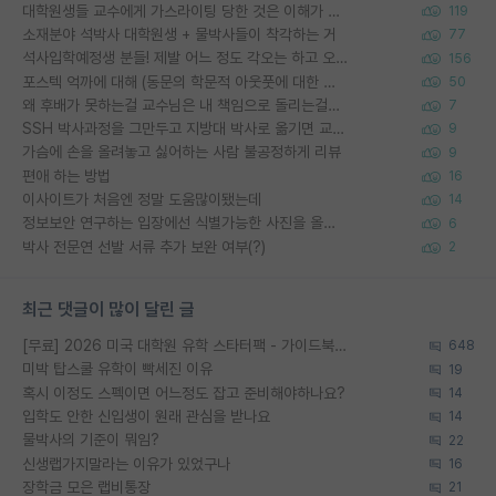
대학원생들 교수에게 가스라이팅 당한 것은 이해가 갑니다. 안타깝네요.
119
소재분야 석박사 대학원생 + 물박사들이 착각하는 거
77
석사입학예정생 분들! 제발 어느 정도 각오는 하고 오세요.
156
포스텍 억까에 대해 (동문의 학문적 아웃풋에 대한 반박)
50
왜 후배가 못하는걸 교수님은 내 책임으로 돌리는걸까요?
7
SSH 박사과정을 그만두고 지방대 박사로 옮기면 교수의 꿈은 끝일까요?
9
가슴에 손을 올려놓고 싫어하는 사람 불공정하게 리뷰
9
편애 하는 방법
16
이사이트가 처음엔 정말 도움많이됐는데
14
정보보안 연구하는 입장에선 식별가능한 사진을 올리는건 비추이긴함
6
박사 전문연 선발 서류 추가 보완 여부(?)
2
최근 댓글이 많이 달린 글
[무료] 2026 미국 대학원 유학 스타터팩 - 가이드북 & 합격자 컨택메일 템플릿
648
미박 탑스쿨 유학이 빡세진 이유
19
혹시 이정도 스펙이면 어느정도 잡고 준비해야하나요?
14
입학도 안한 신입생이 원래 관심을 받나요
14
물박사의 기준이 뭐임?
22
신생랩가지말라는 이유가 있었구나
16
장학금 모은 랩비통장
21