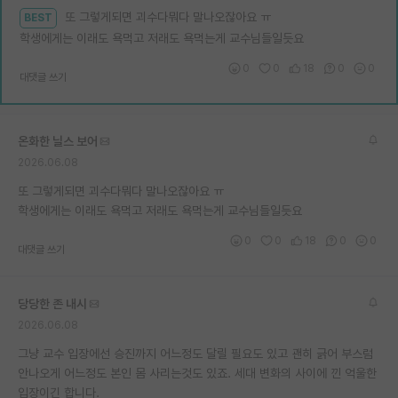
또 그렇게되면 괴수다뭐다 말나오잖아요 ㅠ
BEST
재팬라운지 🌸
학생에게는 이래도 욕먹고 저래도 욕먹는게 교수님들일듯요
0
0
18
0
0
대댓글 쓰기
온화한 닐스 보어
2026.06.08
또 그렇게되면 괴수다뭐다 말나오잖아요 ㅠ
학생에게는 이래도 욕먹고 저래도 욕먹는게 교수님들일듯요
0
0
18
0
0
대댓글 쓰기
당당한 존 내시
2026.06.08
그냥 교수 입장에선 승진까지 어느정도 달릴 필요도 있고 괜히 긁어 부스럼
안나오게 어느정도 본인 몸 사리는것도 있죠. 세대 변화의 사이에 낀 억울한
입장이긴 합니다.