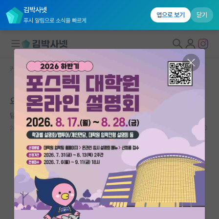
김박사넷
앱으로 보기
닫기
푸시 알림으로 소식을 빠르게
커뮤니티 홈
베스트 게시판
대학원생 모집
요즘 신임 연구실들이 가지는 특이점들
국내대학원 정보
답답한 막스 플랑크
연구실&오픈랩
2026.06.08
6
11962
커뮤니티
커뮤니티 홈
전체글보기
베스트 게시판
IF 명예의전당