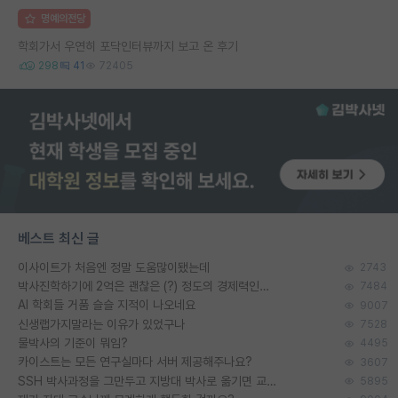
명예의전당
학회가서 우연히 포닥인터뷰까지 보고 온 후기
298
41
72405
베스트 최신 글
이사이트가 처음엔 정말 도움많이됐는데
2743
박사진학하기에 2억은 괜찮은 (?) 정도의 경제력인가요
7484
AI 학회들 거품 슬슬 지적이 나오네요
9007
신생랩가지말라는 이유가 있었구나
7528
물박사의 기준이 뭐임?
4495
카이스트는 모든 연구실마다 서버 제공해주나요?
3607
SSH 박사과정을 그만두고 지방대 박사로 옮기면 교수의 꿈은 끝일까요?
5895