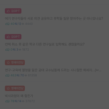
김GPT
여기 연구자들이 서로 의견 공유하고 후학들 질문 받아주는 곳 아니었나요?
40
12
4440
김GPT
컨택 취소 후 같은 학교 다른 연구실로 입학해도 괜찮을까요?
0
3
1872
명예의전당
연구-교육에 열정을 잃은 공대 교수님들께 드리는 시니컬한 메세지...(ㅂㄷㅂㄷ)
463
70
61358
명예의전당
박사과정이 왜 힘든가
78
14
37672