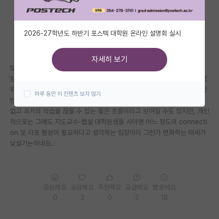
자유 게시판(아무개랩)
2026-27학년도 하반기 포스텍 대학원 온라인 설명회 실시
미국 유학 게시판
미국 대학원 합격 후기 게시판
자세히 보기
많이 느껴지시나요? 뭐 제 지극히 개인적 생각일 수는 있겠지만, 요새의 신
대학원생 모집 게시판
임연구실들은 점점 대학원이 회사처럼 되어가는거 같아서요. 디렉터와 팔로
워의 느낌이라 해야할까요? 개인적인 교류가 일절 없고 랩미팅 일주일에 한
하루 동안 이 컨텐츠 보지 않기
대학원 합격 후기 게시판
번 때만 서로 보고만 하고 끝나는 형식이 많은거 같아요. 나쁘다고 할 수는
없고 과거의 악습을 끊을 수 있는 좋은 흐름이라고 보여질 수도 있지만, 개인
연구실(PI) 홍보 게시판
적으로는 그래도 지도교수-랩실 대학원생들 사이엔 어느 정도의 connecti
on 및 라포 형성이 필요하다고 생각하는 입장이라 그런가 변화하는 태세가
석박사 채용 정보 게시판
낯설기는하네요..
임용 정보 게시판
학부 인턴 게시판
응원해요
공감해요
추천해요
궁금해요
별로에요
취업 게시판
0
3
0
2
18
임용 후기 게시판