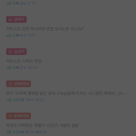
2
3
1732
김GPT
카이스트 전전 박사과정 면접 보시는분 있나요?
0
5
1321
김GPT
카이스트 기계과 면접
0
7
9634
명예의전당
연구-교육에 열정을 잃은 공대 교수님들께 드리는 시니컬한 메세지...(ㅂㄷㅂㄷ)
463
70
61321
명예의전당
학부도 대학원도 학벌이 낮은(?) 사람의 응원
435
37
88829