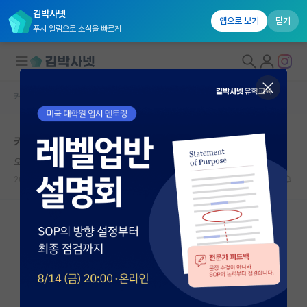
김박사넷
앱으로 보기
닫기
푸시 알림으로 소식을 빠르게
커뮤니티 홈
자유 게시판(아무개랩)
대학원생 모집
카이스트 AX학과 면접
국내대학원 정보
오만한 로버트 보일
연구실&오픈랩
2026.05.22
32
2902
커뮤니티
커뮤니티 홈
전체글보기
베스트 게시판
IF 명예의전당