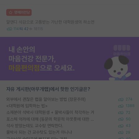
명예의전당
알앤디 삭감으로 고통받는 가난한 대학원생의 하소연
114
42
18115
자유 게시판(아무개랩)에서 핫한 인기글은?
외부에서 괜찮은 랩을 알아보는 방법 (장문주의)
274
<대학원에 입학하는 법>
1388
소재분야 석박사 대학원생 + 물박사들이 착각하는 거
72
포스텍 억까에 대해 (동문의 학문적 아웃풋에 대한 반박)
50
석사 받았는데도 교수랑 연락한다.
43
물박사 되는 건 교수탓도 있는거 아니냐
29
교수님이 슬럼프에 빠지게 되는 과정
40