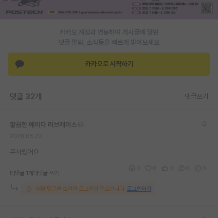
PI 전용 게시판
카카오 계정과 연동하여 게시글에 달린
인문사회 계열 게시판
댓글 알람, 소식등을 빠르게 받아보세요
특수/전문대학원 게시판
카카오로 시작하기
반도체/AI 게시판
장학금/장학생 게시판
댓글 32개
댓글쓰기
학술 정보 게시판
깔끔한 에이다 러브레이스
홍보 게시판
2026.05.22
커리어
무서웠어요
0
0
0
0
0
유학교육
대댓글 1개
대댓글 쓰기
해당 댓글을 보려면 로그인이 필요합니다.
로그인하기
이벤트
반도체 아카데미