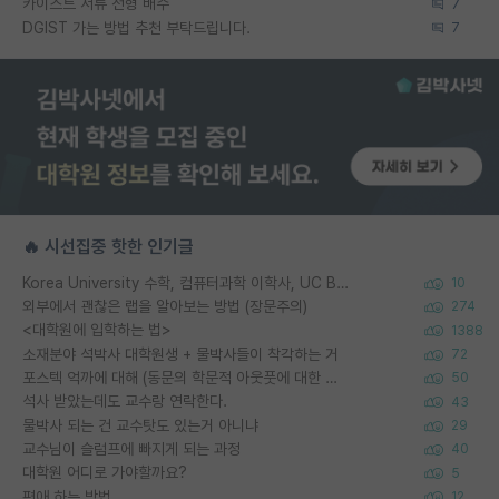
카이스트 서류 전형 배수
7
DGIST 가는 방법 추천 부탁드립니다.
7
🔥 시선집중 핫한 인기글
Korea University 수학, 컴퓨터과학 이학사, UC Berkeley 산업공학 대학원 공학박사가 되는 것은 쉽지 않겠죠?
10
외부에서 괜찮은 랩을 알아보는 방법 (장문주의)
274
<대학원에 입학하는 법>
1388
소재분야 석박사 대학원생 + 물박사들이 착각하는 거
72
포스텍 억까에 대해 (동문의 학문적 아웃풋에 대한 반박)
50
석사 받았는데도 교수랑 연락한다.
43
물박사 되는 건 교수탓도 있는거 아니냐
29
교수님이 슬럼프에 빠지게 되는 과정
40
대학원 어디로 가야할까요?
5
편애 하는 방법
12