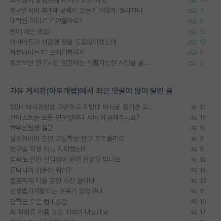
연구실적이 4년의 공백이 있는거 어떻게 생각하냐
3
대학원 어디로 가야할까요?
5
편애 하는 방법
12
이사이트가 처음엔 정말 도움많이됐는데
13
커뮤니티는 다 쓰레기통이지
5
정보보안 연구하는 입장에선 식별가능한 사진을 올리는건 비추이긴함
5
자유 게시판(아무개랩)에서 최근 댓글이 많이 달린 글
SSH 박사과정을 그만두고 지방대 박사로 옮기면 교수의 꿈은 끝일까요?
21
카이스트는 모든 연구실마다 서버 제공해주나요?
15
학부신입생 질문
12
알츠하이머 관련 고등학생 탐구 포트폴리오
9
연구실 학생 하나 자퇴했는데
8
입학도 안한 신입생이 원래 관심을 받나요
10
물박사의 기준이 뭐임?
16
랩홈피에 다들 본인 사진 올리냐
22
신생랩가지말라는 이유가 있었구나
11
장학금 모은 랩비통장
10
AI 학회들 거품 슬슬 지적이 나오네요
17