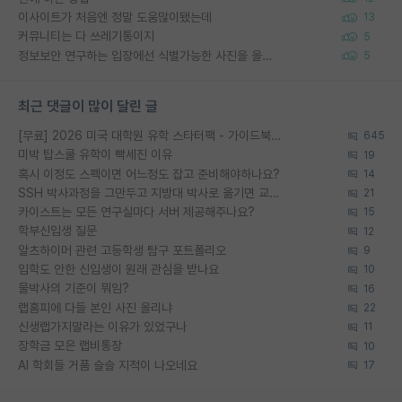
이사이트가 처음엔 정말 도움많이됐는데
13
커뮤니티는 다 쓰레기통이지
5
정보보안 연구하는 입장에선 식별가능한 사진을 올리는건 비추이긴함
5
최근 댓글이 많이 달린 글
[무료] 2026 미국 대학원 유학 스타터팩 - 가이드북 & 합격자 컨택메일 템플릿
645
미박 탑스쿨 유학이 빡세진 이유
19
혹시 이정도 스펙이면 어느정도 잡고 준비해야하나요?
14
SSH 박사과정을 그만두고 지방대 박사로 옮기면 교수의 꿈은 끝일까요?
21
카이스트는 모든 연구실마다 서버 제공해주나요?
15
학부신입생 질문
12
알츠하이머 관련 고등학생 탐구 포트폴리오
9
입학도 안한 신입생이 원래 관심을 받나요
10
물박사의 기준이 뭐임?
16
랩홈피에 다들 본인 사진 올리냐
22
신생랩가지말라는 이유가 있었구나
11
장학금 모은 랩비통장
10
AI 학회들 거품 슬슬 지적이 나오네요
17