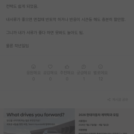
컨택도 쉽게 되었음.
PI 전용 게시판
내서류가 좋으면 면접때 반토막 하거나 반응이 시큰둥 해도 충분히 할만함.
인문사회 계열 게시판
그니까 내가 서류가 좋다 하면 못봐도 놀아도 됨.
특수/전문대학원 게시판
반도체/AI 게시판
물론 작년일임
장학금/장학생 게시판
학술 정보 게시판
응원해요
공감해요
추천해요
궁금해요
별로에요
0
0
0
1
12
홍보 게시판
커리어
게시글 공유
유학교육
이벤트
반도체 아카데미