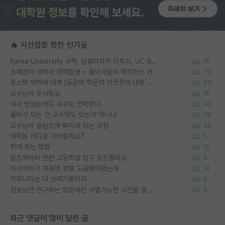
🔥 시선집중 핫한 인기글
Korea University 수학, 컴퓨터과학 이학사, UC Berkeley 산업공학 대학원 공학박사가 되는 것은 쉽지 않겠죠?
10
소재분야 석박사 대학원생 + 물박사들이 착각하는 거
72
포스텍 억까에 대해 (동문의 학문적 아웃풋에 대한 반박)
50
교수님이 무서워요
16
석사 받았는데도 교수랑 연락한다.
43
물박사 되는 건 교수탓도 있는거 아니냐
29
교수님이 슬럼프에 빠지게 되는 과정
40
대학원 어디로 가야할까요?
5
편애 하는 방법
12
알츠하이머 관련 고등학생 탐구 포트폴리오
5
이사이트가 처음엔 정말 도움많이됐는데
14
커뮤니티는 다 쓰레기통이지
6
정보보안 연구하는 입장에선 식별가능한 사진을 올리는건 비추이긴함
5
최근 댓글이 많이 달린 글