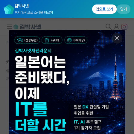
김박사넷
앱으로 보기
닫기
푸시 알림으로 소식을 빠르게
커뮤니티 홈
자유 게시판(아무개랩)
대학원생 모집
카이스트 면접 결과가 두려운가?
국내대학원 정보
상처받은 밀턴 프리드먼
연구실&오픈랩
2024.08.21
4
2726
커뮤니티
커뮤니티 홈
전체글보기
베스트 게시판
IF 명예의전당