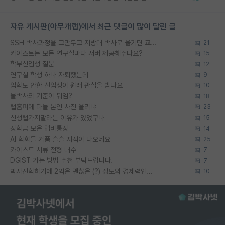
자유 게시판(아무개랩)에서 최근 댓글이 많이 달린 글
SSH 박사과정을 그만두고 지방대 박사로 옮기면 교수의 꿈은 끝일까요?
21
카이스트는 모든 연구실마다 서버 제공해주나요?
15
학부신입생 질문
12
연구실 학생 하나 자퇴했는데
9
입학도 안한 신입생이 원래 관심을 받나요
10
물박사의 기준이 뭐임?
18
랩홈피에 다들 본인 사진 올리냐
23
신생랩가지말라는 이유가 있었구나
15
장학금 모은 랩비통장
14
AI 학회들 거품 슬슬 지적이 나오네요
25
카이스트 서류 전형 배수
7
DGIST 가는 방법 추천 부탁드립니다.
7
박사진학하기에 2억은 괜찮은 (?) 정도의 경제력인가요
10