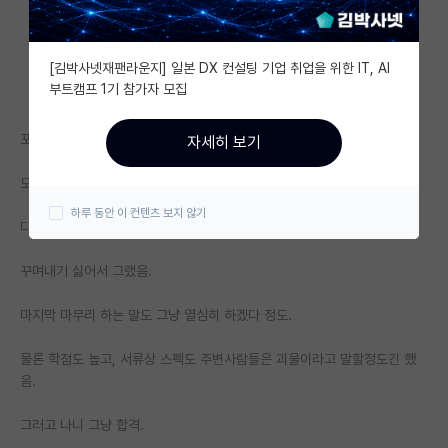
자유 게시판(아무개랩)
[김박사넷재팬라운지] 일본 DX 컨설팅 기업 취업을 위한 IT, AI
미국 유학 게시판
부트캠프 1기 참가자 모집
미국 대학원 합격 후기 게시판
포스텍 합격하고, 보험도 있다는 마인드라 대충 봤음.
자세히 보기
대학원생 모집 게시판
모른건 모른다, 아는건 안다고 하고 로지컬 하게 설명했음.
대학원 합격 후기 게시판
하루 동안 이 컨텐츠 보지 않기
다만 절대 아는척 안하고, 일상적인 질문에도 그냥 대충 답변했음.
연구실(PI) 홍보 게시판
꾸며내기 싫어서 그랬음.
석박사 채용 정보 게시판
마지막 마무리 하는 말도 그냥 열심히 하겠다 정도.
임용 정보 게시판
학부 인턴 게시판
물론 학점도 높고, 서류상 스펙도 주변사람들은 괴물이라고 말할정도긴 했
음.
취업 게시판
그러고 나니 그냥 합격.
임용 후기 게시판