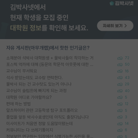
자유 게시판(아무개랩)에서 핫한 인기글은?
소재분야 석박사 대학원생 + 물박사들이 착각하는 거
72
포스텍 억까에 대해 (동문의 학문적 아웃풋에 대한 반박)
50
교수님이 무서워요
16
석사 받았는데도 교수랑 연락한다.
43
물박사 되는 건 교수탓도 있는거 아니냐
29
교수님이 슬럼프에 빠지게 되는 과정
40
대학원 어디로 가야할까요?
5
편애 하는 방법
12
알츠하이머 관련 고등학생 탐구 포트폴리오
5
졸업을 앞둔 박사수료생인데 아직도 출장다닙니다
3
이사이트가 처음엔 정말 도움많이됐는데
14
커뮤니티는 다 쓰레기통이지
6
정보보안 연구하는 입장에선 식별가능한 사진을 올리는건 비추이긴함
5