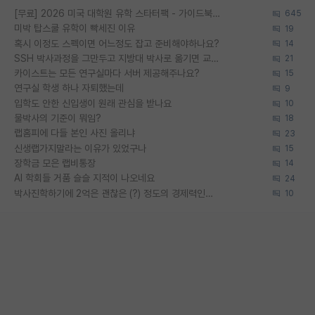
[무료] 2026 미국 대학원 유학 스타터팩 - 가이드북 & 합격자 컨택메일 템플릿
645
미박 탑스쿨 유학이 빡세진 이유
19
혹시 이정도 스펙이면 어느정도 잡고 준비해야하나요?
14
SSH 박사과정을 그만두고 지방대 박사로 옮기면 교수의 꿈은 끝일까요?
21
카이스트는 모든 연구실마다 서버 제공해주나요?
15
연구실 학생 하나 자퇴했는데
9
입학도 안한 신입생이 원래 관심을 받나요
10
물박사의 기준이 뭐임?
18
랩홈피에 다들 본인 사진 올리냐
23
신생랩가지말라는 이유가 있었구나
15
장학금 모은 랩비통장
14
AI 학회들 거품 슬슬 지적이 나오네요
24
박사진학하기에 2억은 괜찮은 (?) 정도의 경제력인가요
10