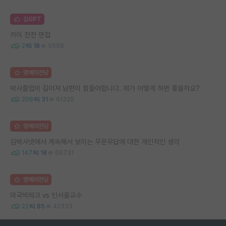
김GPT
카이 전전 면접
2
18
5556
명예의전당
박사졸업이 길어져 남편이 힘들어합니다. 제가 어떻게 하면 좋을까요?
206
31
61320
명예의전당
김박사넷에서 계속해서 보이는 우문우답에 대한 개인적인 생각
147
18
66731
명예의전당
미국빅테크 vs 인서울교수
22
85
42333