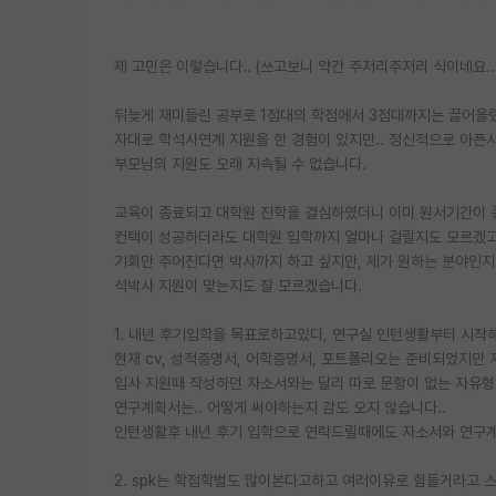
제 고민은 이렇습니다.. (쓰고보니 약간 주저리주저리 식이네요..
뒤늦게 재미들린 공부로 1점대의 학점에서 3점대까지는 끌어올렸
자대로 학석사연계 지원을 한 경험이 있지만.. 정신적으로 아픈
부모님의 지원도 오래 지속될 수 없습니다.
교육이 종료되고 대학원 진학을 결심하였더니 이미 원서기간이 
컨택이 성공하더라도 대학원 입학까지 얼마나 걸릴지도 모르겠고
기회만 주어진다면 박사까지 하고 싶지만, 제가 원하는 분야인지
석박사 지원이 맞는지도 잘 모르겠습니다.
1. 내년 후기입학을 목표로하고있다, 연구실 인턴생활부터 시작
현재 cv, 성적증명서, 어학증명서, 포트폴리오는 준비되었지만
입사 지원때 작성하던 자소서와는 달리 따로 문항이 없는 자유형
연구계획서는.. 어떻게 써야하는지 감도 오지 않습니다..
인턴생활후 내년 후기 입학으로 연락드릴때에도 자소서와 연구계획
2. spk는 학점학벌도 많이본다고하고 여러이유로 힘들거라고 