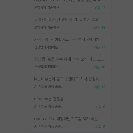
물박사의 기준이 뭐임?
12
능력없는박사 란 말이지 뭐. 능력이 뭐고 능력이 있다는게 뭔지는 사람마다 기준이 다르니까 얘기해봐야 서로 자기 기준만 얘기해서 논쟁이 끝이 안나고. 주위에서 능력있고 야심있는 신입생이 교수가 유의미한 피드백을 아예 안주면서 제대로된 과제에 참여해볼 기회도 제공하지 않고 잡일 뺑뺑이만 돌려서 맨날 단순작업만 하면서 밤새다가 눈빛이 점점 죽어가는걸 본 사람은 물박사는 교수탓이라고 하고, 교수는 이것저것 알려도 주고 기회도 주고 사수 동기 붙여주면서 어떻게든 끌고가려고 하는데 본인이 매일 뺀질거리면서 출근 하는둥마는둥 하다가 기껏 와서도 폰이나 쳐다보다가 실험 망치고 저녁약속있어서 먼저 가볼게요~ 하는걸 본 사람은 물박사는 본인탓이라고 함.
물박사의 기준이 뭐임?
13
가지마라. 신생랩이고 내가 석사 3학기차인데 최고참인데 나도 아무것도 모르는데 교수가 후배들 왜 논문 교육 안시키냐. 논문 왜 안 써오냐 닦달한다
신생랩가지말라는 이유가 있었구나
17
신생랩+젊은 교수 이게 ㄹㅇ 모 아니면 도인듯.
신생랩가지말라는 이유가 있었구나
16
ML 대부분이 골드 스탠다드 하나 상정해놓고 (벤치마크 데이터셋이 여러 개면 여러 개 상정) 그거 얼마나 잘 맞추나 싸움임 가끔 번뜩이는 설계 철학을 보여주는 논문들도 있지만 대부분 그거 성적 얼마나 더 올리느라에 혈안이 되어 있는 측면이 잇음
AI 학회들 거품 슬슬 지적이 나오네요
13
neurips는 괜찮음
AI 학회들 거품 슬슬 지적이 나오네요
9
open ai가 ai대장아님? 그럼 쟤가 하는 말이 다 맞겠네
AI 학회들 거품 슬슬 지적이 나오네요
8