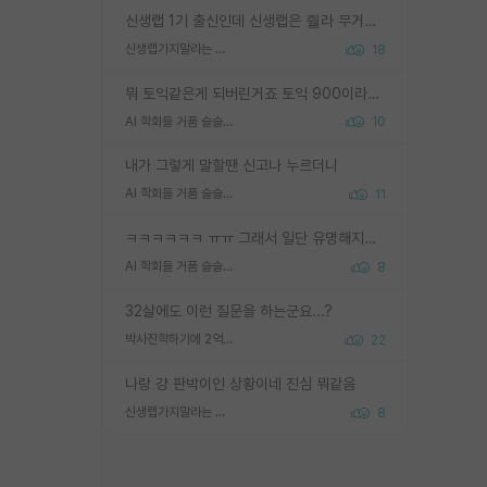
신생랩 1기 출신인데 신생랩은 줠라 무거운 바벨 같은거임. 들면 대박인데 못들면 깔려 죽음. 아무도 알려주지 않는 환경에서 자생해야하지만, 일단 살아남았다면 그 어떤 사람보다 악착같고 생존력 높은 사람으로 거듭날 수 있음
신생랩가지말라는 이유가 있었구나
18
뭐 토익같은게 되버린거죠 토익 900이라고 영어잘하는건 아닙니다만 잘하는사람은 다 900을 넘는 그런
AI 학회들 거품 슬슬 지적이 나오네요
10
내가 그렇게 말할땐 신고나 누르더니
AI 학회들 거품 슬슬 지적이 나오네요
11
ㅋㅋㅋㅋㅋㅋ ㅠㅠ 그래서 일단 유명해지는게 중요한거같습니다
AI 학회들 거품 슬슬 지적이 나오네요
8
32살에도 이런 질문을 하는군요...?
박사진학하기에 2억은 괜찮은 (?) 정도의 경제력인가요
22
나랑 걍 판박이인 상황이네 진심 뭐같음
신생랩가지말라는 이유가 있었구나
8