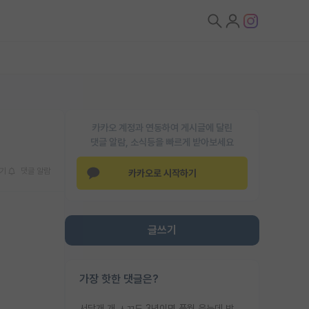
카카오 계정과 연동하여 게시글에 달린
댓글 알람, 소식등을 빠르게 받아보세요
기
댓글 알람
카카오로 시작하기
글쓰기
가장 핫한 댓글은?
서당개 개 ㅅㄲ도 3년이면 풍월 읊는데 박사 5년 이상 대리고 있으면서 물된건 교수 탓 맞는ㄱ게 거기가 서당이 아니란 소리임