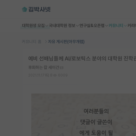
대학원생 모집
국내대학원 정보
연구실&오픈랩
커뮤니티
커리
커뮤니티 홈
자유 게시판(아무개랩)
예비 선배님들께 AI/로보틱스 분야의 대학원 진학
후회하는 칼 세이건
2021.11.17
8
6009