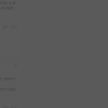
아요. 돈 같
는게 어떨까
0
0
0
전, 로보틱스
 한기 사실같