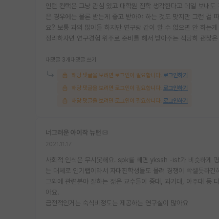
인턴 컨택은 그냥 관심 있고 대학원 진학 생각한다고 메일 보내도 
은 경우에는 물론 받는게 좋고 받아야 하는 것도 맞지만 그런 걸 
요? 보통 과외 많이들 하지만 연구랑 같이 할 수 없으면 안 하는게
정리하자면 연구경험 위주로 준비를 해서 받아주는 적당히 괜찮은 
대댓글 3개
대댓글 쓰기
해당 댓글을 보려면 로그인이 필요합니다.
로그인하기
해당 댓글을 보려면 로그인이 필요합니다.
로그인하기
해당 댓글을 보려면 로그인이 필요합니다.
로그인하기
너그러운 아이작 뉴턴
2021.11.17
사회적 인식은 무시못해요. spk를 빼면 ykssh -ist가 비슷하
는 대체로 인기랩이라서 자대진학생들도 몰려 경쟁이 빡셀듯하긴해
그외에 관련분야 잘하는 젊은 교수들이 중대, 과기대, 아주대 등
아요.
금전적인거는 숙식비정도는 제공하는 연구실이 많아요