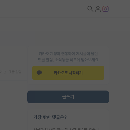
카카오 계정과 연동하여 게시글에 달린
댓글 알람, 소식등을 빠르게 받아보세요
기
댓글 알람
카카오로 시작하기
글쓰기
가장 핫한 댓글은?
서성한 박사로 교수 된 사람 딱 1명 봤습니다. 근데 지방대 박사로 교수된 거는 기적이 일어나야되요. 서성한 학부부터여도 빡센게 교수임용일텐데 지방대박사로 무슨 교수가 되나요...... 중소기업/중견기업 팀장급/연구소장급이나 될거 같네요.