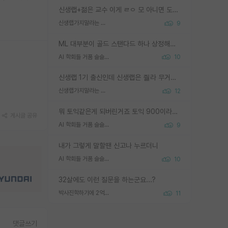
신생랩+젊은 교수 이게 ㄹㅇ 모 아니면 도인듯.
신생랩가지말라는 이유가 있었구나
9
ML 대부분이 골드 스탠다드 하나 상정해놓고 (벤치마크 데이터셋이 여러 개면 여러 개 상정) 그거 얼마나 잘 맞추나 싸움임 가끔 번뜩이는 설계 철학을 보여주는 논문들도 있지만 대부분 그거 성적 얼마나 더 올리느라에 혈안이 되어 있는 측면이 잇음
AI 학회들 거품 슬슬 지적이 나오네요
10
신생랩 1기 출신인데 신생랩은 줠라 무거운 바벨 같은거임. 들면 대박인데 못들면 깔려 죽음. 아무도 알려주지 않는 환경에서 자생해야하지만, 일단 살아남았다면 그 어떤 사람보다 악착같고 생존력 높은 사람으로 거듭날 수 있음
신생랩가지말라는 이유가 있었구나
12
뭐 토익같은게 되버린거죠 토익 900이라고 영어잘하는건 아닙니다만 잘하는사람은 다 900을 넘는 그런
게시글 공유
AI 학회들 거품 슬슬 지적이 나오네요
9
내가 그렇게 말할땐 신고나 누르더니
AI 학회들 거품 슬슬 지적이 나오네요
10
32살에도 이런 질문을 하는군요...?
박사진학하기에 2억은 괜찮은 (?) 정도의 경제력인가요
11
댓글쓰기