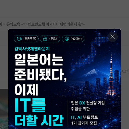
어
유학교육
이벤트
반도체 아카데미
재팬라운지 🌸
스크랩
신고하