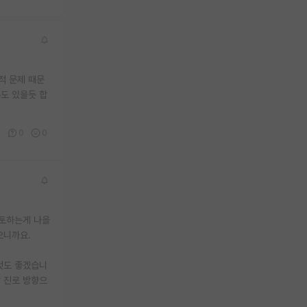
적 문제 때문
수도 있을듯 합
0
0
0
검토하는게 나을
으니까요.
것도 좋겠습니
 진로 방향으