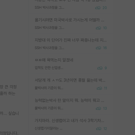
SSH 박사과정을 그만두고 지방대 박사로 옮기면 교수의 꿈은 끝일까요?
20
옮기시려면 미국박사로 가시는게 어떨까 싶네요. 교수가 꿈이면 미국박사 하고 미국교수 까지 같이 노리시는게 기회가 많지 않을까요?
SSH 박사과정을 그만두고 지방대 박사로 옮기면 교수의 꿈은 끝일까요?
10
지방대 이 단어가 진짜 너무 짜증나는데 지방대면 다 그냥 쓰레기인가요? 무슨 말 같지도 않은 댓글들이 있는건지??? 지방에도 충분히 좋은 대학 많고 충분히 잘하는 교수님들 많습니다 포항공대 4개 IST 대표 지거국들 여기 모두 다 지방에 있고 여기 출신들 중에 교수하는 분들 적지 않습니다 지거국 출신이 무슨 교수를 하냐?라고 생각할 사람들 많은데 상위 대표 지거국에 아웃라이어들 많습니다 결국 개인의 연구역량과 실적이 중요합니다 이 역량을 펼치는데 있어서 지도교수와의 합도 중요합니다. 그리고 경력이 필요하면 해외포닥까지 다녀오세요
SSH 박사과정을 그만두고 지방대 박사로 옮기면 교수의 꿈은 끝일까요?
16
ㅉㅉ왜 욕먹는지 알겠네
입학도 안한 신입생이 원래 관심을 받나요
9
서당개 개 ㅅㄲ도 3년이면 풍월 읊는데 박사 5년 이상 대리고 있으면서 물된건 교수 탓 맞는ㄱ게 거기가 서당이 아니란 소리임
장 큰 걱정
물박사의 기준이 뭐임?
11
해줄까 하는
능력없는박사 란 말이지 뭐. 능력이 뭐고 능력이 있다는게 뭔지는 사람마다 기준이 다르니까 얘기해봐야 서로 자기 기준만 얘기해서 논쟁이 끝이 안나고. 주위에서 능력있고 야심있는 신입생이 교수가 유의미한 피드백을 아예 안주면서 제대로된 과제에 참여해볼 기회도 제공하지 않고 잡일 뺑뺑이만 돌려서 맨날 단순작업만 하면서 밤새다가 눈빛이 점점 죽어가는걸 본 사람은 물박사는 교수탓이라고 하고, 교수는 이것저것 알려도 주고 기회도 주고 사수 동기 붙여주면서 어떻게든 끌고가려고 하는데 본인이 매일 뺀질거리면서 출근 하는둥마는둥 하다가 기껏 와서도 폰이나 쳐다보다가 실험 망치고 저녁약속있어서 먼저 가볼게요~ 하는걸 본 사람은 물박사는 본인탓이라고 함.
물박사의 기준이 뭐임?
13
... 싶습니
가지마라. 신생랩이고 내가 석사 3학기차인데 최고참인데 나도 아무것도 모르는데 교수가 후배들 왜 논문 교육 안시키냐. 논문 왜 안 써오냐 닦달한다
신생랩가지말라는 이유가 있었구나
12
 걱정입니다.