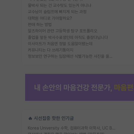
물박사 되는 건 교수탓도 있는거 아니냐
교수님이 슬럼프에 빠지게 되는 과정
대학원 어디로 가야할까요?
편애 하는 방법
알츠하이머 관련 고등학생 탐구 포트폴리오
졸업을 앞둔 박사수료생인데 아직도 출장다닙니다
이사이트가 처음엔 정말 도움많이됐는데
커뮤니티는 다 쓰레기통이지
정보보안 연구하는 입장에선 식별가능한 사진을 올리는건 비추이긴함
🔥 시선집중 핫한 인기글
Korea University 수학, 컴퓨터과학 이학사, UC Berkeley 산업공학 대학원 공학박사가 되는 것은 쉽지 않겠죠?