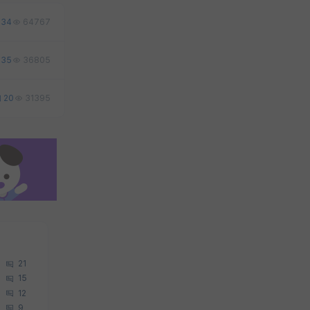
34
64767
35
36805
20
31395
21
15
12
9