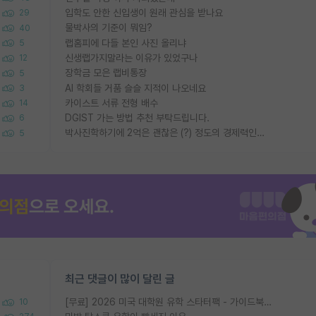
입학도 안한 신입생이 원래 관심을 받나요
29
물박사의 기준이 뭐임?
40
랩홈피에 다들 본인 사진 올리냐
5
신생랩가지말라는 이유가 있었구나
12
장학금 모은 랩비통장
5
AI 학회들 거품 슬슬 지적이 나오네요
3
카이스트 서류 전형 배수
14
DGIST 가는 방법 추천 부탁드립니다.
6
박사진학하기에 2억은 괜찮은 (?) 정도의 경제력인가요
5
최근 댓글이 많이 달린 글
[무료] 2026 미국 대학원 유학 스타터팩 - 가이드북 & 합격자 컨택메일 템플릿
10