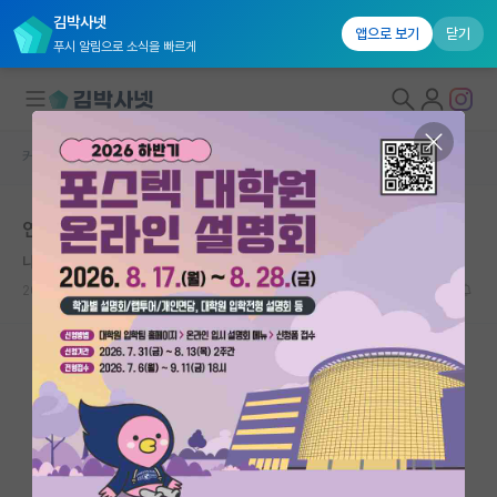
김박사넷
앱으로 보기
닫기
푸시 알림으로 소식을 빠르게
커뮤니티 홈
베스트 게시판
대학원생 모집
연대, 고대, 성대 정도 차이면
국내대학원 정보
나른한 라이프니츠
연구실&오픈랩
2026.06.14
16
6268
커뮤니티
커뮤니티 홈
전체글보기
베스트 게시판
IF 명예의전당