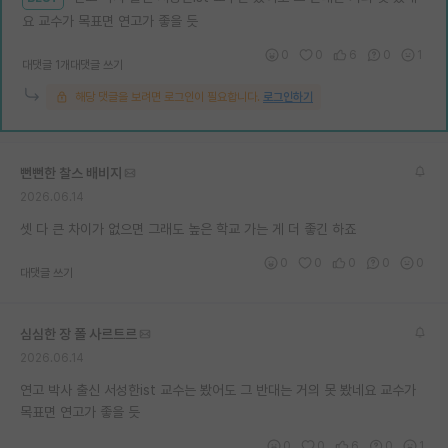
요 교수가 목표면 연고가 좋을 듯
재팬라운지 🌸
0
0
6
0
1
대댓글 1개
대댓글 쓰기
해당 댓글을 보려면 로그인이 필요합니다.
로그인하기
뻔뻔한 찰스 배비지
2026.06.14
셋 다 큰 차이가 없으면 그래도 높은 학교 가는 게 더 좋긴 하죠
0
0
0
0
0
대댓글 쓰기
심심한 장 폴 사르트르
2026.06.14
연고 박사 출신 서성한ist 교수는 봤어도 그 반대는 거의 못 봤네요 교수가
목표면 연고가 좋을 듯
0
0
6
0
1