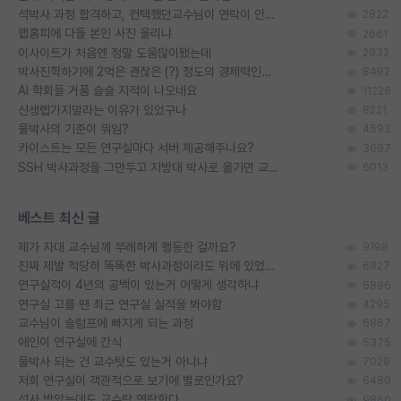
석박사 과정 합격하고, 컨택했던교수님이 연락이 안됩니다...
2822
랩홈피에 다들 본인 사진 올리냐
2661
이사이트가 처음엔 정말 도움많이됐는데
2932
박사진학하기에 2억은 괜찮은 (?) 정도의 경제력인가요
8492
AI 학회들 거품 슬슬 지적이 나오네요
11226
신생랩가지말라는 이유가 있었구나
8221
물박사의 기준이 뭐임?
4593
카이스트는 모든 연구실마다 서버 제공해주나요?
3667
SSH 박사과정을 그만두고 지방대 박사로 옮기면 교수의 꿈은 끝일까요?
6013
베스트 최신 글
제가 자대 교수님께 무례하게 행동한 걸까요?
9198
진짜 제발 적당히 똑똑한 박사과정이라도 위에 있었으면..
6827
연구실적이 4년의 공백이 있는거 어떻게 생각하냐
5896
연구실 고를 땐 최근 연구실 실적을 봐야함
4295
교수님이 슬럼프에 빠지게 되는 과정
6867
애인이 연구실에 간식
5375
물박사 되는 건 교수탓도 있는거 아니냐
7029
저희 연구실이 객관적으로 보기에 별로인가요?
6480
석사 받았는데도 교수랑 연락한다.
9860