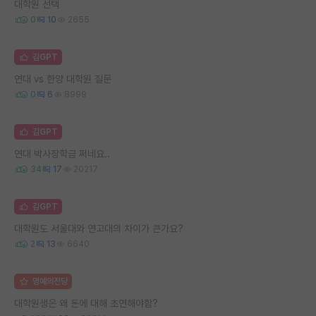
대학원 선택
0
10
2655
김GPT
연대 vs 한양 대학원 질문
0
6
8999
김GPT
연대 박사장학금 쩌네요..
34
17
20217
김GPT
대학원도 서울대와 연고대의 차이가 큰가요?
2
13
6640
명예의전당
대학원생은 왜 돈에 대해 초연해야함?