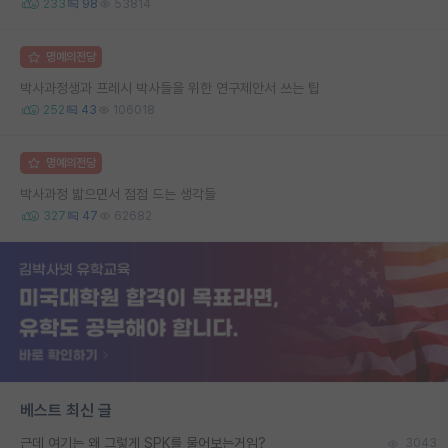
233
98
53814
명예의전당
박사과정생과 프레시 박사들을 위한 연구제안서 쓰는 팁
252
43
106018
명예의전당
박사과정 밟으면서 점점 드는 생각들
327
47
62682
베스트 최신 글
근데 여기는 왜 그렇게 SPK를 물어보는거임?
3043