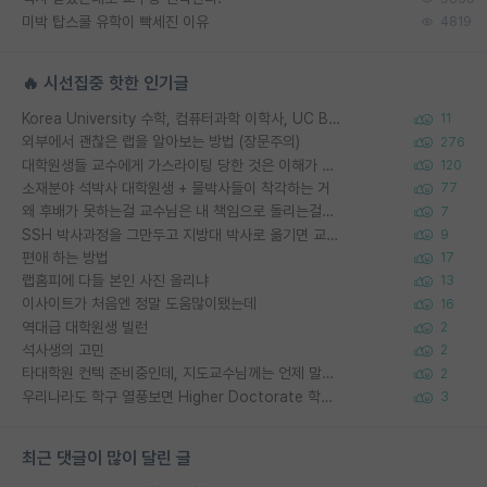
미박 탑스쿨 유학이 빡세진 이유
4819
🔥 시선집중 핫한 인기글
Korea University 수학, 컴퓨터과학 이학사, UC Berkeley 산업공학 대학원 공학박사가 되는 것은 쉽지 않겠죠?
11
외부에서 괜찮은 랩을 알아보는 방법 (장문주의)
276
대학원생들 교수에게 가스라이팅 당한 것은 이해가 갑니다. 안타깝네요.
120
소재분야 석박사 대학원생 + 물박사들이 착각하는 거
77
왜 후배가 못하는걸 교수님은 내 책임으로 돌리는걸까요?
7
SSH 박사과정을 그만두고 지방대 박사로 옮기면 교수의 꿈은 끝일까요?
9
편애 하는 방법
17
랩홈피에 다들 본인 사진 올리냐
13
이사이트가 처음엔 정말 도움많이됐는데
16
역대급 대학원생 빌런
2
석사생의 고민
2
타대학원 컨텍 준비중인데, 지도교수님께는 언제 말씀드려야 할까요?
2
우리나라도 학구 열풍보면 Higher Doctorate 학위가 필요하다고 봅니다.
3
최근 댓글이 많이 달린 글