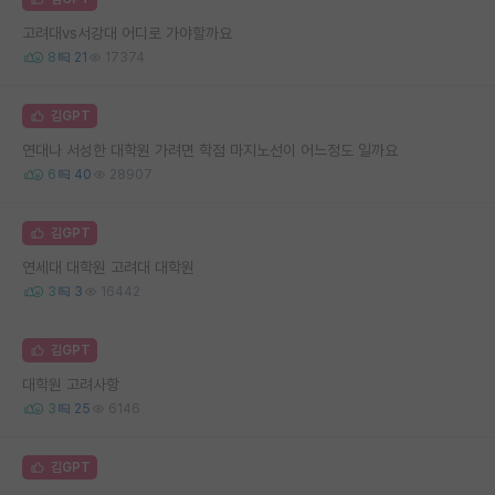
고려대vs서강대 어디로 가야할까요
8
21
17374
김GPT
연대나 서성한 대학원 가려면 학점 마지노선이 어느정도 일까요
6
40
28907
김GPT
연세대 대학원 고려대 대학원
3
3
16442
김GPT
대학원 고려사항
3
25
6146
김GPT