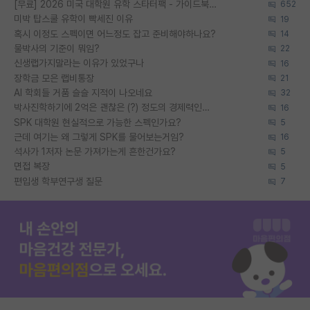
[무료] 2026 미국 대학원 유학 스타터팩 - 가이드북 & 합격자 컨택메일 템플릿
652
미박 탑스쿨 유학이 빡세진 이유
19
혹시 이정도 스펙이면 어느정도 잡고 준비해야하나요?
14
물박사의 기준이 뭐임?
22
신생랩가지말라는 이유가 있었구나
16
장학금 모은 랩비통장
21
AI 학회들 거품 슬슬 지적이 나오네요
32
박사진학하기에 2억은 괜찮은 (?) 정도의 경제력인가요
16
SPK 대학원 현실적으로 가능한 스펙인가요?
5
근데 여기는 왜 그렇게 SPK를 물어보는거임?
16
석사가 1저자 논문 가져가는게 흔한건가요?
5
면접 복장
5
편입생 학부연구생 질문
7