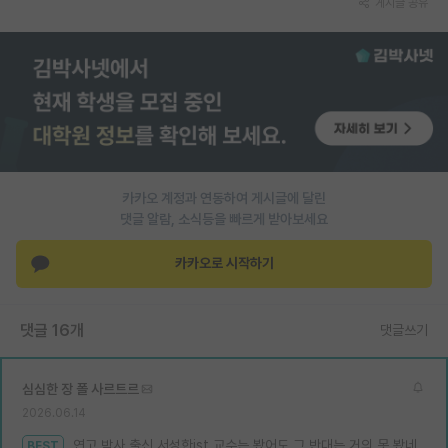
게시글 공유
PI 전용 게시판
인문사회 계열 게시판
특수/전문대학원 게시판
반도체/AI 게시판
장학금/장학생 게시판
카카오 계정과 연동하여 게시글에 달린
댓글 알람, 소식등을 빠르게 받아보세요
학술 정보 게시판
카카오로 시작하기
홍보 게시판
커리어
댓글 16개
댓글쓰기
유학교육
심심한 장 폴 사르트르
이벤트
2026.06.14
반도체 아카데미
연고 박사 출신 서성한ist 교수는 봤어도 그 반대는 거의 못 봤네
BEST