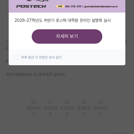
자유 게시판(아무개랩)
2026-27학년도 하반기 포스텍 대학원 온라인 설명회 실시
미국 유학 게시판
미국 대학원 합격 후기 게시판
자세히 보기
그냥 장학 + 펀딩 + 조건 + 교수님 인품 보고가는게 맞나요? 연구분야는 셋
대학원생 모집 게시판
다 비슷합니다
하루 동안 이 컨텐츠 보지 않기
대학원 합격 후기 게시판
어차피 학부가 서성한이상아닌이상
연구실(PI) 홍보 게시판
연고서성한ist는 다 또이또이 같아서..
석박사 채용 정보 게시판
임용 정보 게시판
학부 인턴 게시판
응원해요
공감해요
추천해요
궁금해요
별로에요
0
0
0
0
0
취업 게시판
임용 후기 게시판