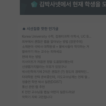
🔥 시선집중 핫한 인기글
Korea University 수학, 컴퓨터과학 이학사, UC Berkeley 산업공학 대학원 공학박사가 되는 것은 쉽지 않겠죠?
외부에서 괜찮은 랩을 알아보는 방법 (장문주의)
소재분야 석박사 대학원생 + 물박사들이 착각하는 거
말바꾸기 하는 교수는 피하세요
편애 하는 방법
이사이트가 처음엔 정말 도움많이됐는데
신생랩가지말라는 이유가 있었구나
박사진학하기에 2억은 괜찮은 (?) 정도의 경제력인가요
타대학원 컨텍 준비중인데, 지도교수님께는 언제 말씀드려야 할까요?
정출연 학연 박사 질문(DGIST)
통신 관련 랩 추천
K 전전 교수님들 랩실 어떤지 질문드려요!
막학기 자퇴 고민됩니다