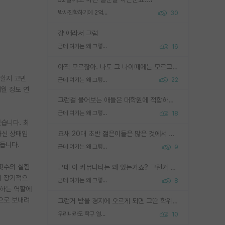
박사진학하기에 2억은 괜찮은 (?) 정도의 경제력인가요
30
걍 애라서 그럼
근데 여기는 왜 그렇게 SPK를 물어보는거임?
16
아직 모르잖아. 나도 그 나이때에는 모르고 평가 받고 안심하고 싶었어.
리할지 고민
근데 여기는 왜 그렇게 SPK를 물어보는거임?
22
월 정도 연
그런걸 물어보는 애들은 대학원에 적합하지 않다
근데 여기는 왜 그렇게 SPK를 물어보는거임?
18
있습니다. 최
하신 상태입
요새 20대 초반 젊은이들은 많은 것에서 가성비를 따지더라고요. 내가 이 정도 인풋을 넣었을 때 그만큼 아웃풋이 나올 것인가? 사실 아웃풋이 인풋 대비 리니어하게 나오지 않는 영역을 시도하기 싫어한다는 느낌입니다.
 듭니다.
근데 여기는 왜 그렇게 SPK를 물어보는거임?
9
 횟수의 실험
근데 이 커뮤니티는 왜 있는거죠? 그런거 쉽게 물어볼수있어서 있는거 아닌가요? 그렇게 보기 싫으면 커뮤니티도 하지마시지 그러면
이 장기적으
근데 여기는 왜 그렇게 SPK를 물어보는거임?
8
산하는 역할에
쪽으로 보내려
그런거 받을 경지에 오르게 되면 그딴 학위명이 필요없음
우리나라도 학구 열풍보면 Higher Doctorate 학위가 필요하다고 봅니다.
10