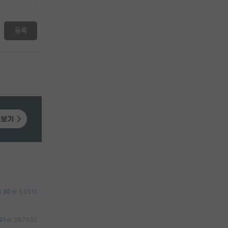
등록
30
53512
91
287632