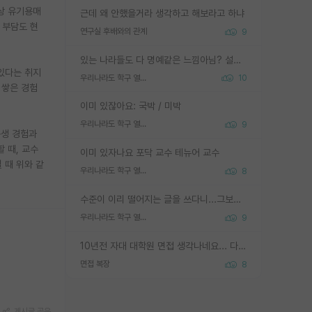
상 유기용매
근데 왜 안했을거라 생각하고 해보라고 하냐
 부담도 현
연구실 후배와의 관계
9
있는 나라들도 다 명예같은 느낌아님? 설마 박사끼리 등급나눠서 학위수여하자 같은 헛소리는 아니지? ㅋㅋ
 있다는 취지
우리나라도 학구 열풍보면 Higher Doctorate 학위가 필요하다고 봅니다.
10
 쌓은 경험
이미 있잖아요: 국박 / 미박
우리나라도 학구 열풍보면 Higher Doctorate 학위가 필요하다고 봅니다.
9
구생 경험과
 때, 교수
이미 있자나요 포닥 교수 테뉴어 교수
 때 위와 같
우리나라도 학구 열풍보면 Higher Doctorate 학위가 필요하다고 봅니다.
8
수준이 이리 떨어지는 글을 쓰다니...그보다 이런 헛소리에 정성들여 답변해주시는 분들에게 존경심 1 드림
우리나라도 학구 열풍보면 Higher Doctorate 학위가 필요하다고 봅니다.
9
10년전 자대 대학원 면접 생각나네요... 다들 양복에 넥타이까지 하고 갔더니, 국회의원 출마하냐고 놀리셨던. (면접질문내용: 증명사진에선 두상이 계란형인데, 실제론 그렇지 않다. 증명사진이 뭘 증명하고 있는거냐)ㅋㅋㅋㅋ
면접 복장
8
게시글 공유