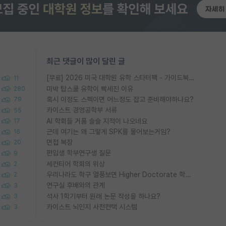
최근 댓글이 많이 달린 글
[무료] 2026 미국 대학원 유학 스타터팩 - 가이드북 & 합격자 컨택메일 템플릿
11
미박 탑스쿨 유학이 빡세진 이유
280
혹시 이정도 스펙이면 어느정도 잡고 준비해야하나요?
79
카이스트 경영공학부 서류
55
AI 학회들 거품 슬슬 지적이 나오네요
17
근데 여기는 왜 그렇게 SPK를 물어보는거임?
16
면접 복장
20
편입생 학부연구생 질문
9
세컨티어 학회의 위상
2
우리나라도 학구 열풍보면 Higher Doctorate 학위가 필요하다고 봅니다.
2
연구실 후배와의 관계
3
석사 1학기부터 원래 논문 작성을 하나요?
3
카이스트 뇌인지 사전컨택 시스템
3