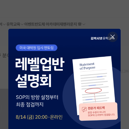
어
유학교육
이벤트
반도체 아카데미
재팬라운지 🌸
구 분야 변경
스크랩
신고하