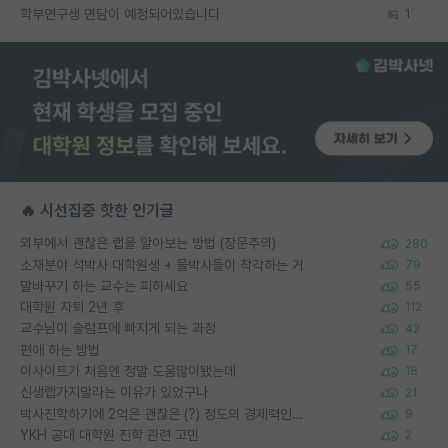
학부연구생 면담이 예정되어있습니다
1
🔥 시선집중 핫한 인기글
외부에서 괜찮은 랩을 알아보는 방법 (장문주의)
280
소재분야 석박사 대학원생 + 물박사들이 착각하는 거
79
말바꾸기 하는 교수는 피하세요
55
대학원 자퇴 2년 후
112
교수님이 슬럼프에 빠지게 되는 과정
42
편애 하는 방법
17
이사이트가 처음엔 정말 도움많이됐는데
18
신생랩가지말라는 이유가 있었구나
21
박사진학하기에 2억은 괜찮은 (?) 정도의 경제력인가요
9
YKH 공대 대학원 진학 관련 고민
2