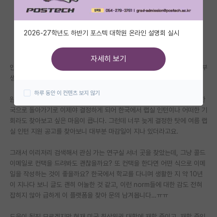
자유 게시판(아무개랩)
2026-27학년도 하반기 포스텍 대학원 온라인 설명회 실시
미국 유학 게시판
미국 대학원 합격 후기 게시판
자세히 보기
안녕하세요, 저는 현재 미국에서 대학교를 다니고 있는 3학년 올라가는 학부
대학원생 모집 게시판
생입니다.
하루 동안 이 컨텐츠 보지 않기
대학원 합격 후기 게시판
원래 여름 동안 미국에서 인턴을 할 예정이었는데, 급하게 개인 사정으로 한
국으로 돌아가기로 이제야 결정하게 되어 한국에서 랩실 인턴이나 어떠한 기
연구실(PI) 홍보 게시판
회라도 찾아보고 싶은 마음이 큽니다. 그런데 너무 늦게 결정한 탓에 여름 랩
실 인턴 지원 공고를 찾아보니 대부분 마감일이 지나 있더라고요.
석박사 채용 정보 게시판
그래서 이리저리 검색해서 관심 가는 연구실 서너 곳을 찾았는데, 그냥 콜드
임용 정보 게시판
이메일로 컨택을 드려봐도 괜찮을까요? 또 컨택을 한다면 어떤 식으로 이메
학부 인턴 게시판
일을 작성하는 것이 좋을까요? 한국에서 학교를 다니며 생활한 지 약 10년
이 지나다 보니 글도 괜히 어눌한 것 같고, 이런 norm들에 대한 감도 전혀
취업 게시판
잡히지 않아 급하게 이 플랫폼을 찾아 문의 남겨봅니다…ㅠㅠ
임용 후기 게시판
도움이 될진 모르겠지만 현재 미국 최상위권 대학에 재학 중이고, 재학 중인