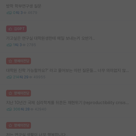
방학 학부연구생 질문
0
3
4679
김GPT
가고싶은 연구실 대학원생한테 메일 보내는거 오반가..
1
3
2785
명예의전당
대학원 진학 가능할까요?’ 라고 물어보는 이런 질문들… 너무 의미없지 않나요?
214
29
49955
명예의전당
지난 10년간 국제 심리학계를 뒤흔든 재현위기 (reproductibility crisis) 요약 (1편)
306
28
42940
명예의전당
저는 연구실 생활이 너무 행복합니다..