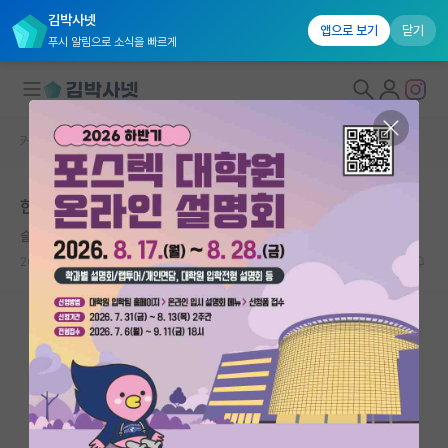
김박사넷
앱으로 보기
닫기
푸시 알림으로 소식을 빠르게
커뮤니티 홈
학부 인턴 게시판
대학원생 모집
한국 대학 연구실 여름 학부연구생 관련 문의드립니다
국내대학원 정보
슬기로운 피보나치
연구실&오픈랩
2026.06.10
2
1841
커뮤니티
커뮤니티 홈
전체글보기
베스트 게시판
IF 명예의전당