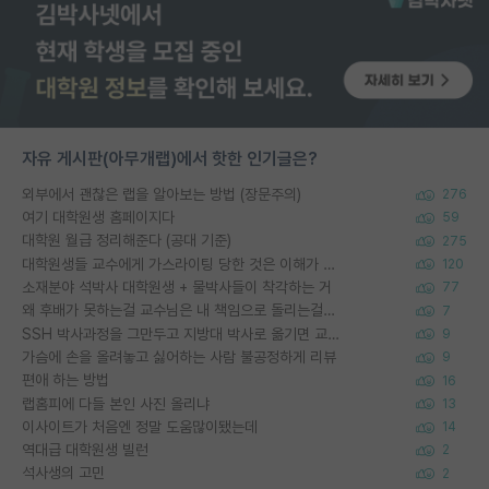
자유 게시판(아무개랩)에서 핫한 인기글은?
외부에서 괜찮은 랩을 알아보는 방법 (장문주의)
276
여기 대학원생 홈페이지다
59
대학원 월급 정리해준다 (공대 기준)
275
대학원생들 교수에게 가스라이팅 당한 것은 이해가 갑니다. 안타깝네요.
120
소재분야 석박사 대학원생 + 물박사들이 착각하는 거
77
왜 후배가 못하는걸 교수님은 내 책임으로 돌리는걸까요?
7
SSH 박사과정을 그만두고 지방대 박사로 옮기면 교수의 꿈은 끝일까요?
9
가슴에 손을 올려놓고 싫어하는 사람 불공정하게 리뷰
9
편애 하는 방법
16
랩홈피에 다들 본인 사진 올리냐
13
이사이트가 처음엔 정말 도움많이됐는데
14
역대급 대학원생 빌런
2
석사생의 고민
2