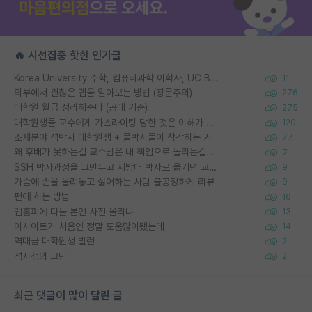
🔥 시선집중 핫한 인기글
Korea University 수학, 컴퓨터과학 이학사, UC Berkeley 산업공학 대학원 공학박사가 되는 것은 쉽지 않겠죠?
11
외부에서 괜찮은 랩을 알아보는 방법 (장문주의)
276
대학원 월급 정리해준다 (공대 기준)
275
대학원생들 교수에게 가스라이팅 당한 것은 이해가 갑니다. 안타깝네요.
120
소재분야 석박사 대학원생 + 물박사들이 착각하는 거
77
왜 후배가 못하는걸 교수님은 내 책임으로 돌리는걸까요?
7
SSH 박사과정을 그만두고 지방대 박사로 옮기면 교수의 꿈은 끝일까요?
9
가슴에 손을 올려놓고 싫어하는 사람 불공정하게 리뷰
9
편애 하는 방법
16
랩홈피에 다들 본인 사진 올리냐
13
이사이트가 처음엔 정말 도움많이됐는데
14
역대급 대학원생 빌런
2
석사생의 고민
2
최근 댓글이 많이 달린 글