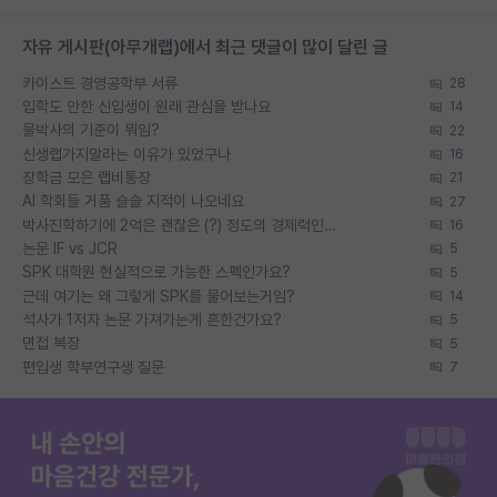
자유 게시판(아무개랩)에서 최근 댓글이 많이 달린 글
카이스트 경영공학부 서류
28
입학도 안한 신입생이 원래 관심을 받나요
14
물박사의 기준이 뭐임?
22
신생랩가지말라는 이유가 있었구나
16
장학금 모은 랩비통장
21
AI 학회들 거품 슬슬 지적이 나오네요
27
박사진학하기에 2억은 괜찮은 (?) 정도의 경제력인가요
16
논문 IF vs JCR
5
SPK 대학원 현실적으로 가능한 스펙인가요?
5
근데 여기는 왜 그렇게 SPK를 물어보는거임?
14
석사가 1저자 논문 가져가는게 흔한건가요?
5
면접 복장
5
편입생 학부연구생 질문
7