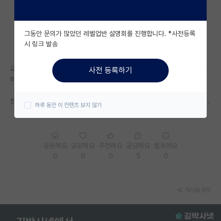
자유 게시판(아무개랩)
그동안 문의가 많았던 레벨업반 설명회를 진행합니다. *사전등록
미국 유학 게시판
시 링크 발송
미국 대학원 합격 후기 게시판
교수님께서 학회나 외부 기업체 출장갈 때 명함 파두면 좋다고 하나 파려고
사전 등록하기
대학원생 모집 게시판
하는데 석사나 박사과정 때 다들 명함 파셨나요?
대학원 합격 후기 게시판
전공은 이공계고 과제 때문에 국가연, 사기업이랑 컨택이 좀 있는 편입니다.
하루 동안 이 컨텐츠 보지 않기
연구실(PI) 홍보 게시판
석박사 채용 정보 게시판
응원해요
공감해요
추천해요
궁금해요
별로에요
0
0
0
5
0
임용 정보 게시판
학부 인턴 게시판
게시글 공유
취업 게시판
임용 후기 게시판