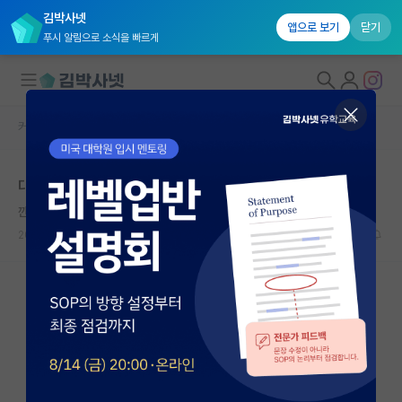
김박사넷
앱으로 보기
닫기
푸시 알림으로 소식을 빠르게
커뮤니티 홈
자유 게시판(아무개랩)
대학원생 모집
대학원생 명함
국내대학원 정보
깐깐한 막스 베버
연구실&오픈랩
2026.06.16
16
3698
커뮤니티
커뮤니티 홈
전체글보기
베스트 게시판
IF 명예의전당