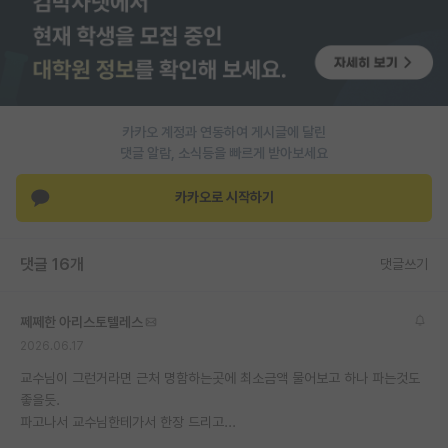
PI 전용 게시판
인문사회 계열 게시판
특수/전문대학원 게시판
카카오 계정과 연동하여 게시글에 달린
반도체/AI 게시판
댓글 알람, 소식등을 빠르게 받아보세요
장학금/장학생 게시판
카카오로 시작하기
학술 정보 게시판
댓글 16개
댓글쓰기
홍보 게시판
커리어
쩨쩨한 아리스토텔레스
2026.06.17
유학교육
교수님이 그런거라면 근처 명함하는곳에 최소금액 물어보고 하나 파는것도
이벤트
좋을듯.
파고나서 교수님한테가서 한장 드리고...
반도체 아카데미