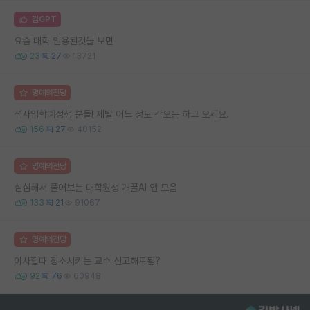
김GPT
요즘 대학 임용된것들 보면
23
27
13721
명예의전당
석사입학예정생 분들! 제발 어느 정도 각오는 하고 오세요.
156
27
40152
명예의전당
심심해서 풀어보는 대학원생 개꿀AI 앱 모음
133
21
91067
명예의전당
이사할때 청소시키는 교수 신고해도됨?
92
76
60948