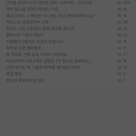
[무료] 2026 미국 대학원 유학 스타터팩 - 가이드북 & 합격자 컨택메일 템플릿
650
미박 탑스쿨 유학이 빡세진 이유
19
혹시 이정도 스펙이면 어느정도 잡고 준비해야하나요?
14
카이스트 경영공학부 서류
28
입학도 안한 신입생이 원래 관심을 받나요
14
물박사의 기준이 뭐임?
22
신생랩가지말라는 이유가 있었구나
16
장학금 모은 랩비통장
21
AI 학회들 거품 슬슬 지적이 나오네요
27
박사진학하기에 2억은 괜찮은 (?) 정도의 경제력인가요
16
근데 여기는 왜 그렇게 SPK를 물어보는거임?
14
면접 복장
5
편입생 학부연구생 질문
7