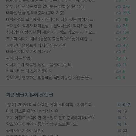
10
외부에서 괜찮은 랩을 알아보는 방법 (장문주의)
275
대학원 월급 정리해준다 (공대 기준)
275
대학원생들 교수에게 가스라이팅 당한 것은 이해가 갑니다. 안타깝네요.
119
소재분야 석박사 대학원생 + 물박사들이 착각하는 거
76
석사입학예정생 분들! 제발 어느 정도 각오는 하고 오세요.
156
포스텍 억까에 대해 (동문의 학문적 아웃풋에 대한 반박)
50
교수님이 슬럼프에 빠지게 되는 과정
40
대학원 어디로 가야할까요?
5
편애 하는 방법
16
이사이트가 처음엔 정말 도움많이됐는데
14
커뮤니티는 다 쓰레기통이지
6
정보보안 연구하는 입장에선 식별가능한 사진을 올리는건 비추이긴함
6
최근 댓글이 많이 달린 글
[무료] 2026 미국 대학원 유학 스타터팩 - 가이드북 & 합격자 컨택메일 템플릿
647
미박 탑스쿨 유학이 빡세진 이유
19
혹시 이정도 스펙이면 어느정도 잡고 준비해야하나요?
14
알츠하이머 관련 고등학생 탐구 포트폴리오
14
물박사의 기준이 뭐임?
22