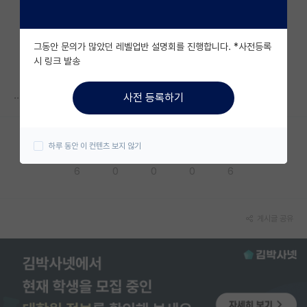
자유 게시판(아무개랩)
그동안 문의가 많았던 레벨업반 설명회를 진행합니다. *사전등록
미국 유학 게시판
시 링크 발송
미국 대학원 합격 후기 게시판
..
사전 등록하기
대학원생 모집 게시판
대학원 합격 후기 게시판
하루 동안 이 컨텐츠 보지 않기
응원해요
공감해요
추천해요
궁금해요
별로에요
연구실(PI) 홍보 게시판
6
0
0
0
6
석박사 채용 정보 게시판
임용 정보 게시판
게시글 공유
학부 인턴 게시판
취업 게시판
임용 후기 게시판