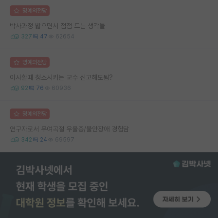
명예의전당
박사과정 밟으면서 점점 드는 생각들
327
47
62654
명예의전당
이사할때 청소시키는 교수 신고해도됨?
92
76
60936
명예의전당
연구자로서 우여곡절 우울증/불안장애 경험담
342
24
69597