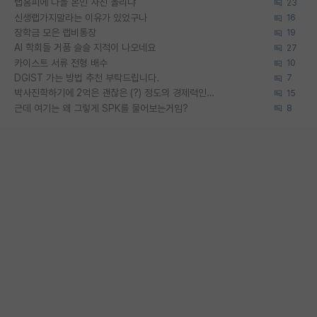
랩홈피에 다들 본인 사진 올리냐
23
신생랩가지말라는 이유가 있었구나
16
장학금 모은 랩비통장
19
AI 학회들 거품 슬슬 지적이 나오네요
27
카이스트 서류 전형 배수
10
DGIST 가는 방법 추천 부탁드립니다.
7
박사진학하기에 2억은 괜찮은 (?) 정도의 경제력인가요
15
근데 여기는 왜 그렇게 SPK를 물어보는거임?
8