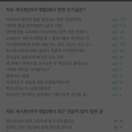
자유 게시판(아무개랩)에서 핫한 인기글은?
외부에서 괜찮은 랩을 알아보는 방법 (장문주의)
275
대학원 월급 정리해준다 (공대 기준)
275
대학원생들 교수에게 가스라이팅 당한 것은 이해가 갑니다. 안타깝네요.
119
소재분야 석박사 대학원생 + 물박사들이 착각하는 거
76
석사입학예정생 분들! 제발 어느 정도 각오는 하고 오세요.
156
포스텍 억까에 대해 (동문의 학문적 아웃풋에 대한 반박)
50
교수님이 슬럼프에 빠지게 되는 과정
40
왜 후배가 못하는걸 교수님은 내 책임으로 돌리는걸까요?
6
대학원 어디로 가야할까요?
5
편애 하는 방법
16
이사이트가 처음엔 정말 도움많이됐는데
14
커뮤니티는 다 쓰레기통이지
6
정보보안 연구하는 입장에선 식별가능한 사진을 올리는건 비추이긴함
6
자유 게시판(아무개랩)에서 최근 댓글이 많이 달린 글
알츠하이머 관련 고등학생 탐구 포트폴리오
14
입학도 안한 신입생이 원래 관심을 받나요
11