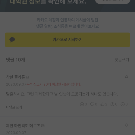
PI 전용 게시판
카카오 계정과 연동하여 게시글에 달린
인문사회 계열 게시판
댓글 알람, 소식등을 빠르게 받아보세요
특수/전문대학원 게시판
카카오로 시작하기
반도체/AI 게시판
장학금/장학생 게시판
댓글 10개
댓글쓰기
학술 정보 게시판
착한 플라톤
홍보 게시판
2023.09.07
누적 신고가 20개 이상인 사용자입니다.
커리어
탈출하세요. 그런 과제한다고 님 인생에 도움되는거 하나도 없습니다.
0
0
2
0
0
유학교육
대댓글 쓰기
이벤트
체한 하인리히 헤르츠
반도체 아카데미
2023.09.07