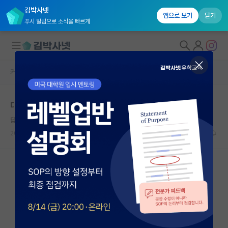
김박사넷
앱으로 보기
닫기
푸시 알림으로 소식을 빠르게
커뮤니티 홈
자유 게시판(아무개랩)
대학원생 모집
대학원에서 과제란 도대체 어떤건가요?
국내대학원 정보
답답한 우장춘
연구실&오픈랩
2023.09.07
10
4760
커뮤니티
커뮤니티 홈
전체글보기
베스트 게시판
IF 명예의전당