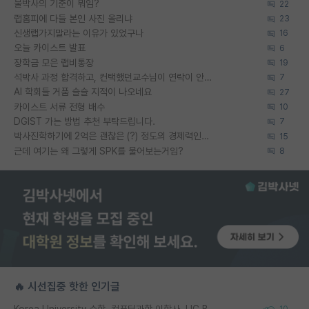
물박사의 기준이 뭐임?
22
랩홈피에 다들 본인 사진 올리냐
23
신생랩가지말라는 이유가 있었구나
16
오늘 카이스트 발표
6
장학금 모은 랩비통장
19
석박사 과정 합격하고, 컨택했던교수님이 연락이 안됩니다...
7
AI 학회들 거품 슬슬 지적이 나오네요
27
카이스트 서류 전형 배수
10
DGIST 가는 방법 추천 부탁드립니다.
7
박사진학하기에 2억은 괜찮은 (?) 정도의 경제력인가요
15
근데 여기는 왜 그렇게 SPK를 물어보는거임?
8
🔥 시선집중 핫한 인기글
Korea University 수학, 컴퓨터과학 이학사, UC Berkeley 산업공학 대학원 공학박사가 되는 것은 쉽지 않겠죠?