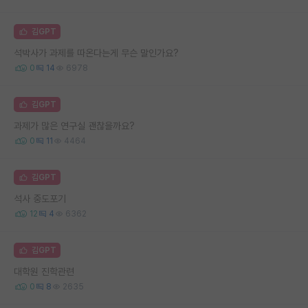
김GPT
석박사가 과제를 따온다는게 무슨 말인가요?
0
14
6978
김GPT
과제가 많은 연구실 괜찮을까요?
0
11
4464
김GPT
석사 중도포기
12
4
6362
김GPT
대학원 진학관련
0
8
2635