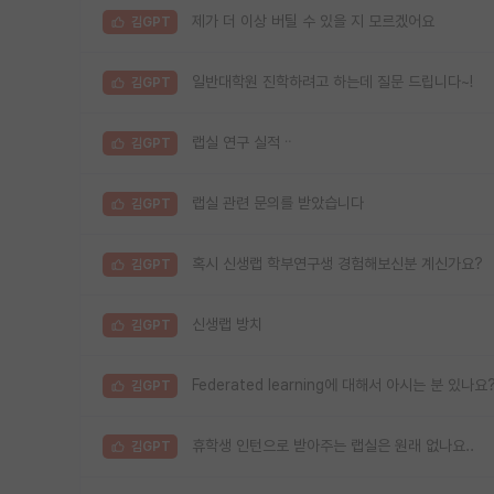
제가 더 이상 버틸 수 있을 지 모르겠어요
김GPT
일반대학원 진학하려고 하는데 질문 드립니다~!
김GPT
랩실 연구 실적ᆢ
김GPT
랩실 관련 문의를 받았습니다
김GPT
혹시 신생랩 학부연구생 경험해보신분 계신가요?
김GPT
신생랩 방치
김GPT
Federated learning에 대해서 아시는 분 있나요
김GPT
휴학생 인턴으로 받아주는 랩실은 원래 없나요..
김GPT