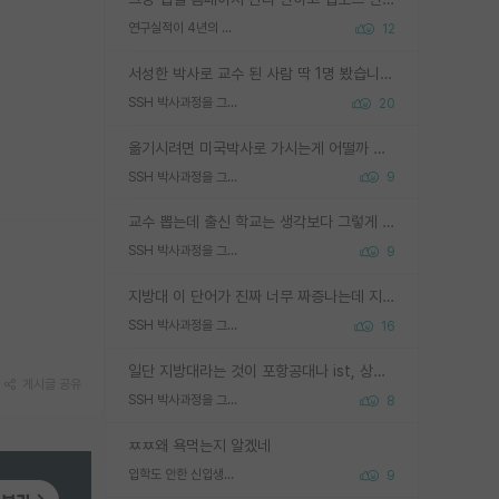
연구실적이 4년의 공백이 있는거 어떻게 생각하냐
12
서성한 박사로 교수 된 사람 딱 1명 봤습니다. 근데 지방대 박사로 교수된 거는 기적이 일어나야되요. 서성한 학부부터여도 빡센게 교수임용일텐데 지방대박사로 무슨 교수가 되나요...... 중소기업/중견기업 팀장급/연구소장급이나 될거 같네요.
SSH 박사과정을 그만두고 지방대 박사로 옮기면 교수의 꿈은 끝일까요?
20
옮기시려면 미국박사로 가시는게 어떨까 싶네요. 교수가 꿈이면 미국박사 하고 미국교수 까지 같이 노리시는게 기회가 많지 않을까요?
SSH 박사과정을 그만두고 지방대 박사로 옮기면 교수의 꿈은 끝일까요?
9
교수 뽑는데 출신 학교는 생각보다 그렇게 안 봄. 앞으로는 더 안 보게 될거임. 박사는 어디서 진행해도 됨. 단, 제대로 쌓고 좋은 실적 만들 수 있다면. 그런데 지방대는 그럴 가능성이 지극히 낮음. 나만 열심히 잘 하면 된다? 인간은 주변 환경에 지배되는 나약한 존재임. 주변의 지방대 대학원생과 섞이고 지방 특유의 여유로움 또는 나쁘게 얘기해서 나태함에 젖어 살다보면 교수의 꿈 자체를 잊어버리게 될 가능성도 있음. 주변 환경이 70~80%임.
SSH 박사과정을 그만두고 지방대 박사로 옮기면 교수의 꿈은 끝일까요?
9
지방대 이 단어가 진짜 너무 짜증나는데 지방대면 다 그냥 쓰레기인가요? 무슨 말 같지도 않은 댓글들이 있는건지??? 지방에도 충분히 좋은 대학 많고 충분히 잘하는 교수님들 많습니다 포항공대 4개 IST 대표 지거국들 여기 모두 다 지방에 있고 여기 출신들 중에 교수하는 분들 적지 않습니다 지거국 출신이 무슨 교수를 하냐?라고 생각할 사람들 많은데 상위 대표 지거국에 아웃라이어들 많습니다 결국 개인의 연구역량과 실적이 중요합니다 이 역량을 펼치는데 있어서 지도교수와의 합도 중요합니다. 그리고 경력이 필요하면 해외포닥까지 다녀오세요
SSH 박사과정을 그만두고 지방대 박사로 옮기면 교수의 꿈은 끝일까요?
16
일단 지방대라는 것이 포항공대나 ist, 상위 지거국은 아니라고 생각하겠습니다. 그런곳은 서성한에 비해 소위 대학 네임밸류가 크게 뒤떨어지지는 않으니까요. 대학 이름이 중요하냐? 당연합니다. 대학 이름이 좋아서 좋은 아웃풋이 나오는 것이냐, 좋은 대학은 좋은 사람과 좋은 기회가 몰려있으니 아웃풋도 자연스럽게 좋아지는 것이냐? 대답하기 어려운 문제입니다. 아직 한국 사회에서 학벌을 보는 것도, 특히 이공계를 중심으로 학벌보다는 실적 위주라는 분위기가 형성되는 것도 사실입니다. 지방대 출신으로 전임교수가 될수 있느냐? 가능 불가능을 따지면 당연히 가능입니다. 지방대 박사 출신으로 전임교원이 된 경우가 실제로 있으니까요. 현실적인 가능성이 있느냐? 지금 이정도 대학의 교수가 되고싶다고 생각되는 대학 들어가서 컴공과 교수 목록 켜고 박사 어디서 받았는지 쭉 한번 보세요. 냉정하게 지방대 출신인 분들이 많지는 않으실겁니다.
게시글 공유
SSH 박사과정을 그만두고 지방대 박사로 옮기면 교수의 꿈은 끝일까요?
8
ㅉㅉ왜 욕먹는지 알겠네
입학도 안한 신입생이 원래 관심을 받나요
9