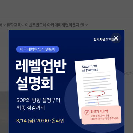
어
유학교육
이벤트
반도체 아카데미
재팬라운지 🌸
스크랩
신고하