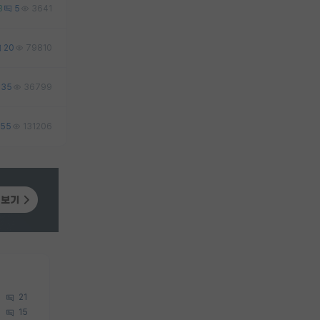
3
5
3641
20
79810
35
36799
55
131206
21
15