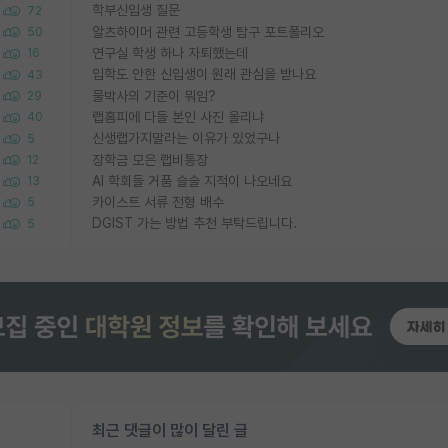
학부신입생 질문
72
알츠하이머 관련 고등학생 탐구 포트폴리오
50
연구실 학생 하나 자퇴했는데
16
입학도 안한 신입생이 원래 관심을 받나요
43
물박사의 기준이 뭐임?
29
랩홈피에 다들 본인 사진 올리냐
40
신생랩가지말라는 이유가 있었구나
5
장학금 모은 랩비통장
12
AI 학회들 거품 슬슬 지적이 나오네요
13
카이스트 서류 전형 배수
5
DGIST 가는 방법 추천 부탁드립니다.
5
최근 댓글이 많이 달린 글