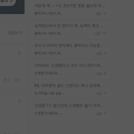
서당개 개 ㅅㄲ도 3년이면 풍월 읊는데 박사 5년 이상 대리고 있으면서 물된건 교수 탓 맞는ㄱ게 거기가 서당이 아니란 소리임
물박사의 기준이 뭐임?
11
능력없는박사 란 말이지 뭐. 능력이 뭐고 능력이 있다는게 뭔지는 사람마다 기준이 다르니까 얘기해봐야 서로 자기 기준만 얘기해서 논쟁이 끝이 안나고. 주위에서 능력있고 야심있는 신입생이 교수가 유의미한 피드백을 아예 안주면서 제대로된 과제에 참여해볼 기회도 제공하지 않고 잡일 뺑뺑이만 돌려서 맨날 단순작업만 하면서 밤새다가 눈빛이 점점 죽어가는걸 본 사람은 물박사는 교수탓이라고 하고, 교수는 이것저것 알려도 주고 기회도 주고 사수 동기 붙여주면서 어떻게든 끌고가려고 하는데 본인이 매일 뺀질거리면서 출근 하는둥마는둥 하다가 기껏 와서도 폰이나 쳐다보다가 실험 망치고 저녁약속있어서 먼저 가볼게요~ 하는걸 본 사람은 물박사는 본인탓이라고 함.
댓글쓰기
물박사의 기준이 뭐임?
12
교수가 아무리 방치해도 물박사는 지능문제고 본인 의지 문제임. 만물 교수탓 하는 애들이 이상한거임.
물박사의 기준이 뭐임?
7
가지마라. 신생랩이고 내가 석사 3학기차인데 최고참인데 나도 아무것도 모르는데 교수가 후배들 왜 논문 교육 안시키냐. 논문 왜 안 써오냐 닦달한다
신생랩가지말라는 이유가 있었구나
8
1
0
0
ML 대부분이 골드 스탠다드 하나 상정해놓고 (벤치마크 데이터셋이 여러 개면 여러 개 상정) 그거 얼마나 잘 맞추나 싸움임 가끔 번뜩이는 설계 철학을 보여주는 논문들도 있지만 대부분 그거 성적 얼마나 더 올리느라에 혈안이 되어 있는 측면이 잇음
AI 학회들 거품 슬슬 지적이 나오네요
7
신생랩 1기 출신인데 신생랩은 줠라 무거운 바벨 같은거임. 들면 대박인데 못들면 깔려 죽음. 아무도 알려주지 않는 환경에서 자생해야하지만, 일단 살아남았다면 그 어떤 사람보다 악착같고 생존력 높은 사람으로 거듭날 수 있음
신생랩가지말라는 이유가 있었구나
7