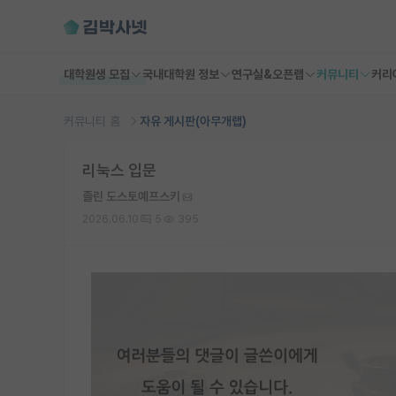
대학원생 모집
국내대학원 정보
연구실&오픈랩
커뮤니티
커리
커뮤니티 홈
자유 게시판(아무개랩)
리눅스 입문
졸린 도스토예프스키
2026.06.10
5
395