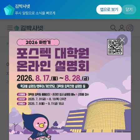
김박사넷
앱으로 보기
닫기
푸시 알림으로 소식을 빠르게
커뮤니티 홈
자유 게시판(아무개랩)
대학원생 모집
아저씨는 이제 학계를 떠납니다.
국내대학원 정보
자상한 요하네스 케플러
*
연구실&오픈랩
2023.03.05
25
18231
커뮤니티
커뮤니티 홈
전체글보기
베스트 게시판
IF 명예의전당