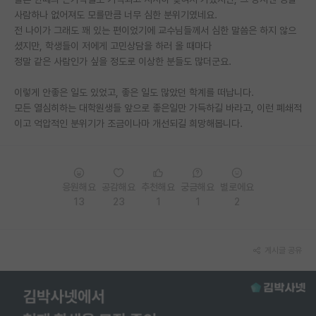
사람하나 없어져도 모를만큼 너무 심한 분위기였네요.
PI 전용 게시판
전 나이가 그래도 꽤 있는 편이었기에 교수님들께서 심한 말씀은 하지 않으
셨지만, 학생들이 저에게 고민상담을 하러 올 때마다
인문사회 계열 게시판
정말 같은 사람인가 싶을 정도로 이상한 분들도 많더군요.
특수/전문대학원 게시판
이렇게 안좋은 일도 있었고, 좋은 일도 많았던 학계를 떠납니다.
반도체/AI 게시판
모든 열심히하는 대학원생들 앞으로 좋은일만 가득하길 바라고, 이런 폐쇄적
이고 억압적인 분위기가 조금이나마 개선되길 희망해봅니다.
장학금/장학생 게시판
학술 정보 게시판
응원해요
공감해요
추천해요
궁금해요
별로에요
홍보 게시판
13
23
1
1
2
커리어
유학교육
게시글 공유
이벤트
반도체 아카데미