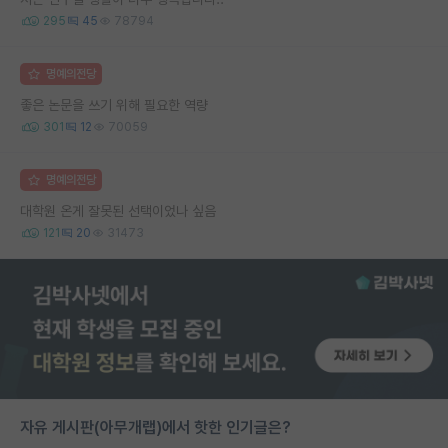
295
45
78794
명예의전당
좋은 논문을 쓰기 위해 필요한 역량
301
12
70059
명예의전당
대학원 온게 잘못된 선택이었나 싶음
121
20
31473
자유 게시판(아무개랩)에서 핫한 인기글은?