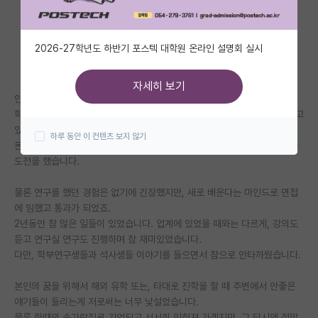
자유 게시판(아무개랩)
2026-27학년도 하반기 포스텍 대학원 온라인 설명회 실시
미국 유학 게시판
미국 대학원 합격 후기 게시판
자세히 보기
안녕하세요.
대학원생 모집 게시판
학부 졸업 후 관련 회사에 취업해 경험을 쌓고, 조그맣게 사업체 꾸려서 살고
있던 아저씹니다.
하루 동안 이 컨텐츠 보지 않기
대학원 합격 후기 게시판
돈은 벌만큼 벌었다고 생각하고, 조금 더 공부를 하고싶어 늦은나이에 석사
도전을 했습니다.
연구실(PI) 홍보 게시판
물론 연구를 했던 경험은 없기에 긴장했지만, 새로 배운다는 마인드로 면접
석박사 채용 정보 게시판
에 임했고 통과가 되었죠.
2년동안 참 많은 일들이 있었습니다. 업계에 있었을 때와는 다르게, 강의도
임용 정보 게시판
듣고 연구실 연구도 진행하며 참 재미있었습니다.
학부 인턴 게시판
다만, 학부연구생들과 석사생들 이야기를 들으면서 참으로 안타까웠습니다.
취업 게시판
본인의 꿈을 위해서 해외 유학 또는, 타대로 진학을 할 때 주변에서 안좋은
얘기들이 들리는게 저로써는 너무 낯설었습니다.
임용 후기 게시판
물론 한때의 손가락질로 기억되고 서서히 잊혀져 가겠지만, 그 당시엔 정말