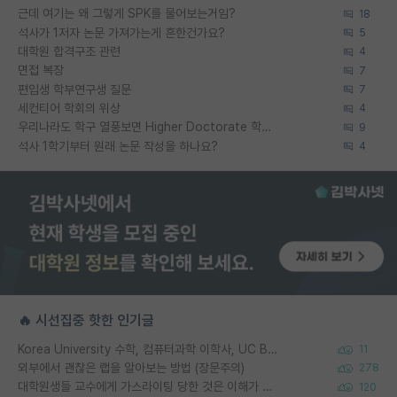
근데 여기는 왜 그렇게 SPK를 물어보는거임?
18
석사가 1저자 논문 가져가는게 흔한건가요?
5
대학원 합격구조 관련
4
면접 복장
7
편입생 학부연구생 질문
7
세컨티어 학회의 위상
4
우리나라도 학구 열풍보면 Higher Doctorate 학위가 필요하다고 봅니다.
9
석사 1학기부터 원래 논문 작성을 하나요?
4
🔥 시선집중 핫한 인기글
Korea University 수학, 컴퓨터과학 이학사, UC Berkeley 산업공학 대학원 공학박사가 되는 것은 쉽지 않겠죠?
11
외부에서 괜찮은 랩을 알아보는 방법 (장문주의)
278
대학원생들 교수에게 가스라이팅 당한 것은 이해가 갑니다. 안타깝네요.
120