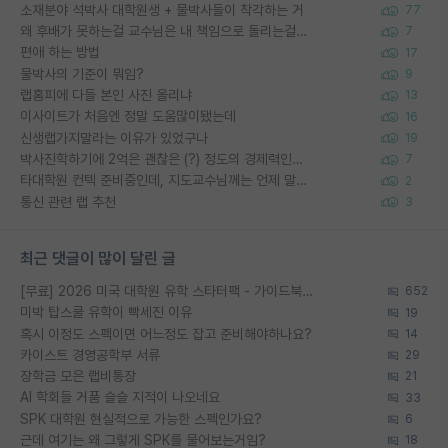
소재분야 석박사 대학원생 + 물박사들이 착각하는 거
77
왜 후배가 못하는걸 교수님은 내 책임으로 돌리는걸까요?
7
편애 하는 방법
17
물박사의 기준이 뭐임?
9
랩홈피에 다들 본인 사진 올리냐
13
이사이트가 처음엔 정말 도움많이됐는데
16
신생랩가지말라는 이유가 있었구나
19
박사진학하기에 2억은 괜찮은 (?) 정도의 경제력인가요
7
타대학원 컨텍 준비중인데, 지도교수님께는 언제 말씀드려야 할까요?
2
통신 관련 랩 추천
3
최근 댓글이 많이 달린 글
[무료] 2026 미국 대학원 유학 스타터팩 - 가이드북 & 합격자 컨택메일 템플릿
652
미박 탑스쿨 유학이 빡세진 이유
19
혹시 이정도 스펙이면 어느정도 잡고 준비해야하나요?
14
카이스트 경영공학부 서류
29
장학금 모은 랩비통장
21
AI 학회들 거품 슬슬 지적이 나오네요
33
SPK 대학원 현실적으로 가능한 스펙인가요?
6
근데 여기는 왜 그렇게 SPK를 물어보는거임?
18