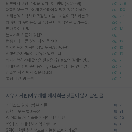
외부에서 괜찮은 랩을 알아보는 방법 (장문주의)
278
대학원생들 교수에게 가스라이팅 당한 것은 이해가 갑니다. 안타깝네요.
120
소재분야 석박사 대학원생 + 물박사들이 착각하는 거
77
왜 후배가 못하는걸 교수님은 내 책임으로 돌리는걸까요?
7
편애 하는 방법
17
물박사의 기준이 뭐임?
9
랩홈피에 다들 본인 사진 올리냐
13
이사이트가 처음엔 정말 도움많이됐는데
16
신생랩가지말라는 이유가 있었구나
19
박사진학하기에 2억은 괜찮은 (?) 정도의 경제력인가요
7
타대학원 컨텍 준비중인데, 지도교수님께는 언제 말씀드려야 할까요?
2
정출연 학연 박사 질문(DGIST)
2
통신 관련 랩 추천
3
자유 게시판(아무개랩)에서 최근 댓글이 많이 달린 글
카이스트 경영공학부 서류
29
장학금 모은 랩비통장
21
AI 학회들 거품 슬슬 지적이 나오네요
33
YKH 공대 대학원 진학 관련 고민
4
SPK 대학원 현실적으로 가능한 스펙인가요?
6