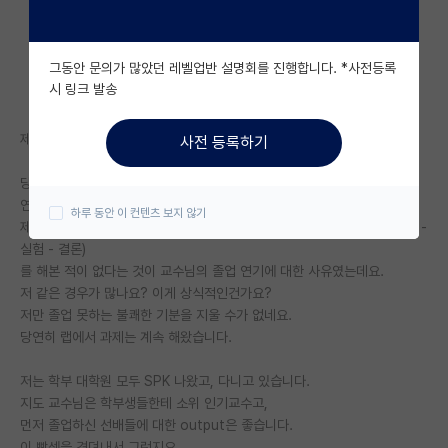
자유 게시판(아무개랩)
그동안 문의가 많았던 레벨업반 설명회를 진행합니다. *사전등록
미국 유학 게시판
시 링크 발송
미국 대학원 합격 후기 게시판
제목처럼 석사만 3년째 하고 있습니다.
사전 등록하기
대학원생 모집 게시판
당연히 교수님이 졸업을 안시켜줘서구요.
대학원 합격 후기 게시판
연구를 못하는 것이 이유였습니다.
하루 동안 이 컨텐츠 보지 않기
제대로 된 연구(탐구할만한 것 - 연구로 발전 - 연구 소주제 제안 - thesis -
연구실(PI) 홍보 게시판
실험 - 결론)
를 해본 적이 없다는 것이 교수님의 졸업 연기에 대한 사유였는데요.
석박사 채용 정보 게시판
저 같은 경우가 많나요? 이게 상식적인건가요?
저만 졸업 못하는 불쾌한 기분을 지울 수가 없네요.
임용 정보 게시판
당연히 랩에서 과제는 계속 해왔습니다.
학부 인턴 게시판
저는 학부 대학원 모두 SPK 나왔고, 다니고 있습니다.
취업 게시판
지도 교수님은 학부생들한테 소위 인기교수고,
먼저 졸업하신 선배들에 대한 output은 좋습니다.
임용 후기 게시판
이 빡셈을 견뎌내서 그런지요.