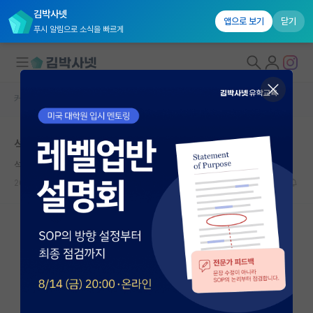
김박사넷
앱으로 보기
닫기
푸시 알림으로 소식을 빠르게
커뮤니티 홈
자유 게시판(아무개랩)
대학원생 모집
석사 3년차
국내대학원 정보
석사돌이
*
연구실&오픈랩
2018.10.19
7
23041
커뮤니티
커뮤니티 홈
전체글보기
베스트 게시판
IF 명예의전당