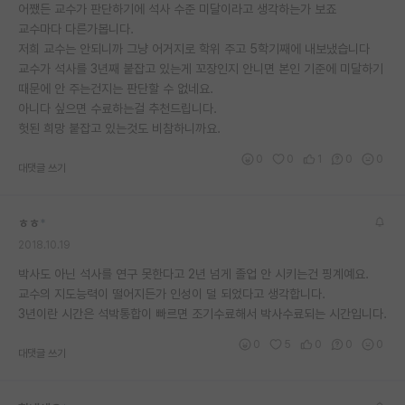
어쨌든 교수가 판단하기에 석사 수준 미달이라고 생각하는가 보죠
교수마다 다른가봅니다.
저희 교수는 안되니까 그냥 어거지로 학위 주고 5학기째에 내보냈습니다
교수가 석사를 3년째 붙잡고 있는게 꼬장인지 안니면 본인 기준에 미달하기
때문에 안 주는건지는 판단할 수 없네요.
아니다 싶으면 수료하는걸 추천드립니다.
헛된 희망 붙잡고 있는것도 비참하니까요.
0
0
1
0
0
대댓글 쓰기
ㅎㅎ
*
2018.10.19
박사도 아닌 석사를 연구 못한다고 2년 넘게 졸업 안 시키는건 핑계예요.
교수의 지도능력이 떨어지든가 인성이 덜 되었다고 생각합니다.
3년이란 시간은 석박통합이 빠르면 조기수료해서 박사수료되는 시간입니다.
0
5
0
0
0
대댓글 쓰기