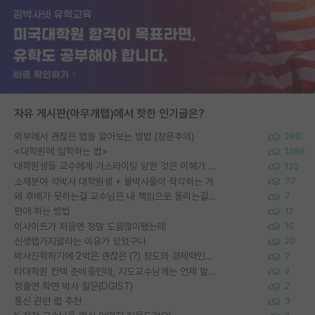
자유 게시판(아무개랩)에서 핫한 인기글은?
외부에서 괜찮은 랩을 알아보는 방법 (장문주의)
280
<대학원에 입학하는 법>
1388
대학원생들 교수에게 가스라이팅 당한 것은 이해가 갑니다. 안타깝네요.
120
소재분야 석박사 대학원생 + 물박사들이 착각하는 거
77
왜 후배가 못하는걸 교수님은 내 책임으로 돌리는걸까요?
7
편애 하는 방법
17
이사이트가 처음엔 정말 도움많이됐는데
16
신생랩가지말라는 이유가 있었구나
20
박사진학하기에 2억은 괜찮은 (?) 정도의 경제력인가요
7
타대학원 컨텍 준비중인데, 지도교수님께는 언제 말씀드려야 할까요?
2
정출연 학연 박사 질문(DGIST)
2
통신 관련 랩 추천
3