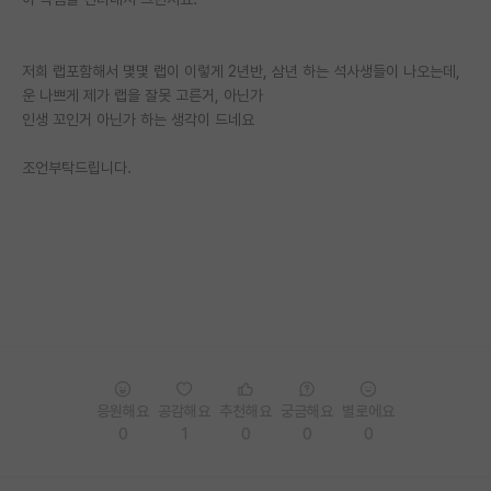
PI 전용 게시판
저희 랩포함해서 몇몇 랩이 이렇게 2년반, 삼년 하는 석사생들이 나오는데,
인문사회 계열 게시판
운 나쁘게 제가 랩을 잘못 고른거, 아닌가
인생 꼬인거 아닌가 하는 생각이 드네요
특수/전문대학원 게시판
반도체/AI 게시판
조언부탁드립니다.
장학금/장학생 게시판
학술 정보 게시판
홍보 게시판
커리어
유학교육
응원해요
공감해요
추천해요
궁금해요
별로에요
이벤트
0
1
0
0
0
반도체 아카데미