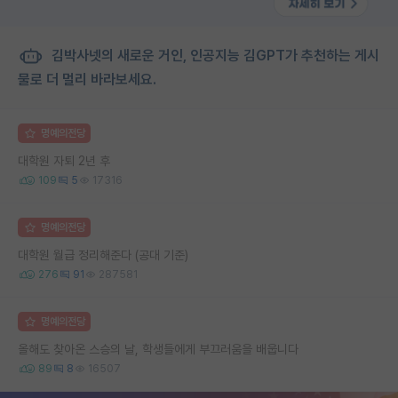
김박사넷의 새로운 거인, 인공지능 김GPT가 추천하는 게시
물로 더 멀리 바라보세요.
명예의전당
대학원 자퇴 2년 후
109
5
17316
명예의전당
대학원 월급 정리해준다 (공대 기준)
276
91
287581
명예의전당
올해도 찾아온 스승의 날, 학생들에게 부끄러움을 배웁니다
89
8
16507