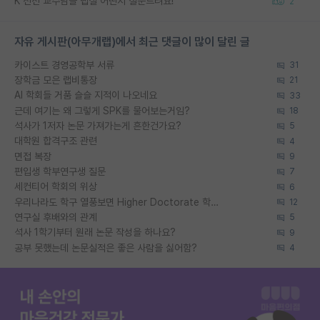
K 전전 교수님들 랩실 어떤지 질문드려요!
2
자유 게시판(아무개랩)에서 최근 댓글이 많이 달린 글
카이스트 경영공학부 서류
31
장학금 모은 랩비통장
21
AI 학회들 거품 슬슬 지적이 나오네요
33
근데 여기는 왜 그렇게 SPK를 물어보는거임?
18
석사가 1저자 논문 가져가는게 흔한건가요?
5
대학원 합격구조 관련
4
면접 복장
9
편입생 학부연구생 질문
7
세컨티어 학회의 위상
6
우리나라도 학구 열풍보면 Higher Doctorate 학위가 필요하다고 봅니다.
12
연구실 후배와의 관계
5
석사 1학기부터 원래 논문 작성을 하나요?
9
공부 못했는데 논문실적은 좋은 사람을 싫어함?
4