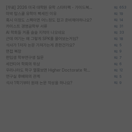
[무료] 2026 미국 대학원 유학 스타터팩 - 가이드북 & 합격자 컨택메일 템플릿
653
미박 탑스쿨 유학이 빡세진 이유
19
혹시 이정도 스펙이면 어느정도 잡고 준비해야하나요?
14
카이스트 경영공학부 서류
31
AI 학회들 거품 슬슬 지적이 나오네요
33
근데 여기는 왜 그렇게 SPK를 물어보는거임?
18
석사가 1저자 논문 가져가는게 흔한건가요?
5
면접 복장
9
편입생 학부연구생 질문
7
세컨티어 학회의 위상
6
우리나라도 학구 열풍보면 Higher Doctorate 학위가 필요하다고 봅니다.
12
연구실 후배와의 관계
5
석사 1학기부터 원래 논문 작성을 하나요?
9