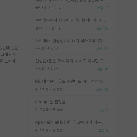
물박사의 기준이 뭐임?
12
능력없는박사 란 말이지 뭐. 능력이 뭐고 능력이 있다는게 뭔지는 사람마다 기준이 다르니까 얘기해봐야 서로 자기 기준만 얘기해서 논쟁이 끝이 안나고. 주위에서 능력있고 야심있는 신입생이 교수가 유의미한 피드백을 아예 안주면서 제대로된 과제에 참여해볼 기회도 제공하지 않고 잡일 뺑뺑이만 돌려서 맨날 단순작업만 하면서 밤새다가 눈빛이 점점 죽어가는걸 본 사람은 물박사는 교수탓이라고 하고, 교수는 이것저것 알려도 주고 기회도 주고 사수 동기 붙여주면서 어떻게든 끌고가려고 하는데 본인이 매일 뺀질거리면서 출근 하는둥마는둥 하다가 기껏 와서도 폰이나 쳐다보다가 실험 망치고 저녁약속있어서 먼저 가볼게요~ 하는걸 본 사람은 물박사는 본인탓이라고 함.
물박사의 기준이 뭐임?
13
가지마라. 신생랩이고 내가 석사 3학기차인데 최고참인데 나도 아무것도 모르는데 교수가 후배들 왜 논문 교육 안시키냐. 논문 왜 안 써오냐 닦달한다
 됐는데 논문
신생랩가지말라는 이유가 있었구나
17
 그래도 하
신생랩+젊은 교수 이게 ㄹㅇ 모 아니면 도인듯.
교를 노려야
신생랩가지말라는 이유가 있었구나
16
ML 대부분이 골드 스탠다드 하나 상정해놓고 (벤치마크 데이터셋이 여러 개면 여러 개 상정) 그거 얼마나 잘 맞추나 싸움임 가끔 번뜩이는 설계 철학을 보여주는 논문들도 있지만 대부분 그거 성적 얼마나 더 올리느라에 혈안이 되어 있는 측면이 잇음
AI 학회들 거품 슬슬 지적이 나오네요
13
neurips는 괜찮음
AI 학회들 거품 슬슬 지적이 나오네요
9
open ai가 ai대장아님? 그럼 쟤가 하는 말이 다 맞겠네
AI 학회들 거품 슬슬 지적이 나오네요
8