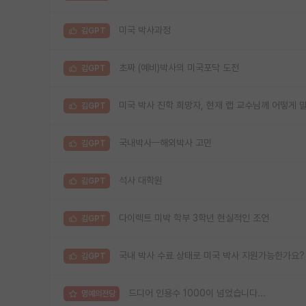
미국 박사과정
김GPT
초짜 (예비)박사의 미국포닥 도전
김GPT
미국 박사 진학 희망자, 현재 랩 교수님께 어떻게
김GPT
국내박사ㅡ해외박사 고민
김GPT
석사 대학원
김GPT
다이렉트 미박 학부 3학년 현실적인 조언
김GPT
국내 박사 수료 상태로 미국 박사 지원가능한가요
김GPT
드디어 인용수 1000이 넘었습니다...
명예의전당