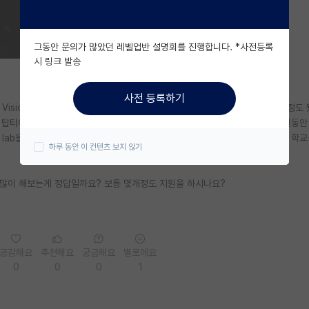
그동안 문의가 많았던 레벨업반 설명회를 진행합니다. *사전등록
시 링크 발송
사전 등록하기
 Vision 관련 석사과정 하고 있고 미박을 도전 해보려고 하는데요. 현재 1년차정도
문이 탑티어에 accept 안될 확률이 매우 높다는걸 알고 있습니다. 그리고 남은 1년동안
은 lab을 들어가는 사람들을 보면 매우 뛰어난 사람들이 많아서 어느정도 순위의 학
하루 동안 이 컨텐츠 보지 않기
을 많이 해보는게 정답일까요? 보통 몇개정도 지원을 하시나요?
공감해요
추천해요
궁금해요
별로에요
0
0
0
1