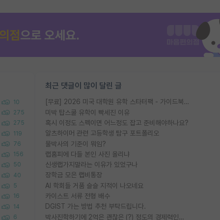
최근 댓글이 많이 달린 글
[무료] 2026 미국 대학원 유학 스타터팩 - 가이드북 & 합격자 컨택메일 템플릿
10
미박 탑스쿨 유학이 빡세진 이유
275
혹시 이정도 스펙이면 어느정도 잡고 준비해야하나요?
275
알츠하이머 관련 고등학생 탐구 포트폴리오
119
물박사의 기준이 뭐임?
76
랩홈피에 다들 본인 사진 올리냐
156
신생랩가지말라는 이유가 있었구나
50
장학금 모은 랩비통장
40
AI 학회들 거품 슬슬 지적이 나오네요
5
카이스트 서류 전형 배수
16
DGIST 가는 방법 추천 부탁드립니다.
14
박사진학하기에 2억은 괜찮은 (?) 정도의 경제력인가요
6