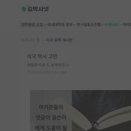
대학원생 모집
국내대학원 정보
연구실&오픈랩
커뮤니티
커리
커뮤니티 홈
미국 유학 게시판
미국 박사 고민
허탈한 시몬 드 보부아르
2026.06.16
6
1288