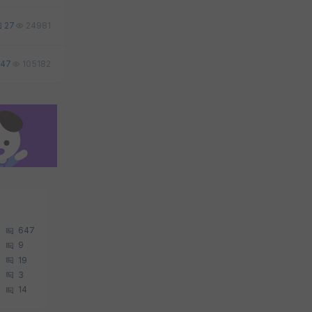
27
24981
47
105182
647
9
19
3
14