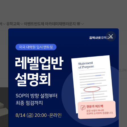
어
유학교육
이벤트
반도체 아카데미
재팬라운지 🌸
스크랩
신고하