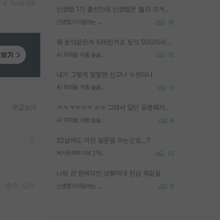
게시글 공유
신생랩 1기 출신인데 신생랩은 줠라 무거운 바벨 같은거임. 들면 대박인데 못들면 깔려 죽음. 아무도 알려주지 않는 환경에서 자생해야하지만, 일단 살아남았다면 그 어떤 사람보다 악착같고 생존력 높은 사람으로 거듭날 수 있음
신생랩가지말라는 이유가 있었구나
18
뭐 토익같은게 되버린거죠 토익 900이라고 영어잘하는건 아닙니다만 잘하는사람은 다 900을 넘는 그런
AI 학회들 거품 슬슬 지적이 나오네요
10
내가 그렇게 말할땐 신고나 누르더니
AI 학회들 거품 슬슬 지적이 나오네요
11
ㅋㅋㅋㅋㅋㅋ ㅠㅠ 그래서 일단 유명해지는게 중요한거같습니다
댓글쓰기
AI 학회들 거품 슬슬 지적이 나오네요
8
32살에도 이런 질문을 하는군요...?
박사진학하기에 2억은 괜찮은 (?) 정도의 경제력인가요
22
나랑 걍 판박이인 상황이네 진심 뭐같음
0
0
0
신생랩가지말라는 이유가 있었구나
8