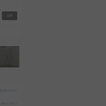
등록
50
9101
40
16452