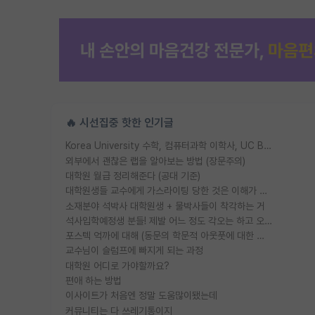
🔥 시선집중 핫한 인기글
Korea University 수학, 컴퓨터과학 이학사, UC Berkeley 산업공학 대학원 공학박사가 되는 것은 쉽지 않겠죠?
외부에서 괜찮은 랩을 알아보는 방법 (장문주의)
대학원 월급 정리해준다 (공대 기준)
대학원생들 교수에게 가스라이팅 당한 것은 이해가 갑니다. 안타깝네요.
소재분야 석박사 대학원생 + 물박사들이 착각하는 거
석사입학예정생 분들! 제발 어느 정도 각오는 하고 오세요.
포스텍 억까에 대해 (동문의 학문적 아웃풋에 대한 반박)
교수님이 슬럼프에 빠지게 되는 과정
대학원 어디로 가야할까요?
편애 하는 방법
이사이트가 처음엔 정말 도움많이됐는데
커뮤니티는 다 쓰레기통이지