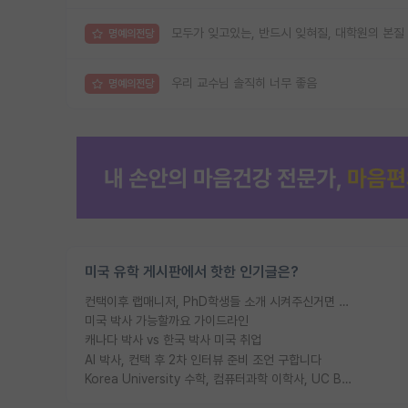
모두가 잊고있는, 반드시 잊혀질, 대학원의 본질
명예의전당
우리 교수님 솔직히 너무 좋음
명예의전당
미국 유학 게시판에서 핫한 인기글은?
컨택이후 랩매니저, PhD학생들 소개 시켜주신거면 거의 컨펌에 가깝나요?
미국 박사 가능할까요 가이드라인
캐나다 박사 vs 한국 박사 미국 취업
AI 박사, 컨택 후 2차 인터뷰 준비 조언 구합니다
Korea University 수학, 컴퓨터과학 이학사, UC Berkeley 산업공학 대학원 공학박사가 되는 것은 쉽지 않겠죠?