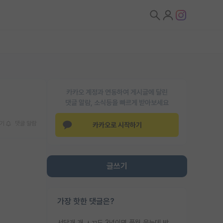
카카오 계정과 연동하여 게시글에 달린
댓글 알람, 소식등을 빠르게 받아보세요
기
댓글 알람
카카오로 시작하기
글쓰기
가장 핫한 댓글은?
서당개 개 ㅅㄲ도 3년이면 풍월 읊는데 박사 5년 이상 대리고 있으면서 물된건 교수 탓 맞는ㄱ게 거기가 서당이 아니란 소리임