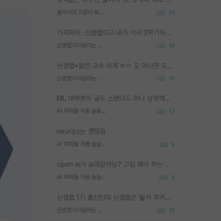
물박사의 기준이 뭐임?
14
가지마라. 신생랩이고 내가 석사 3학기차인데 최고참인데 나도 아무것도 모르는데 교수가 후배들 왜 논문 교육 안시키냐. 논문 왜 안 써오냐 닦달한다
신생랩가지말라는 이유가 있었구나
18
신생랩+젊은 교수 이게 ㄹㅇ 모 아니면 도인듯.
신생랩가지말라는 이유가 있었구나
16
ML 대부분이 골드 스탠다드 하나 상정해놓고 (벤치마크 데이터셋이 여러 개면 여러 개 상정) 그거 얼마나 잘 맞추나 싸움임 가끔 번뜩이는 설계 철학을 보여주는 논문들도 있지만 대부분 그거 성적 얼마나 더 올리느라에 혈안이 되어 있는 측면이 잇음
AI 학회들 거품 슬슬 지적이 나오네요
13
neurips는 괜찮음
AI 학회들 거품 슬슬 지적이 나오네요
9
open ai가 ai대장아님? 그럼 쟤가 하는 말이 다 맞겠네
AI 학회들 거품 슬슬 지적이 나오네요
8
신생랩 1기 출신인데 신생랩은 줠라 무거운 바벨 같은거임. 들면 대박인데 못들면 깔려 죽음. 아무도 알려주지 않는 환경에서 자생해야하지만, 일단 살아남았다면 그 어떤 사람보다 악착같고 생존력 높은 사람으로 거듭날 수 있음
신생랩가지말라는 이유가 있었구나
19