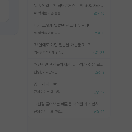
뭐 토익같은게 되버린거죠 토익 900이라고 영어잘하는건 아닙니다만 잘하는사람은 다 900을 넘는 그런
AI 학회들 거품 슬슬 지적이 나오네요
10
내가 그렇게 말할땐 신고나 누르더니
AI 학회들 거품 슬슬 지적이 나오네요
11
32살에도 이런 질문을 하는군요...?
박사진학하기에 2억은 괜찮은 (?) 정도의 경제력인가요
23
개인적인 경험들이지만.... 나이가 젊은 교수일수록 꼰대라는 가면을 쓴 채로 무례함을 행동하는 경우가 거의 90% 정도였음. 나이가 어린데 다른 또래들과 달리 명예, 권력, 재력까지 얻었으니 세상 다 가진 기분이겠지. 오히러 나이 든 교수들이 행동과 말을 더 조심하시더라.
신생랩가지말라는 이유가 있었구나
9
걍 애라서 그럼
근데 여기는 왜 그렇게 SPK를 물어보는거임?
12
그런걸 물어보는 애들은 대학원에 적합하지 않다
근데 여기는 왜 그렇게 SPK를 물어보는거임?
13