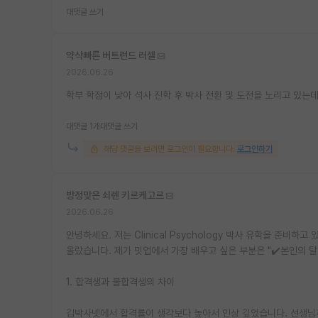
대댓글 쓰기
약삭빠른 버트런드 러셀
2026.06.26
학부 학점이 낮아 석사 진학 후 박사 전환 및 도전을 노리고 있는
대댓글 1개
대댓글 쓰기
해당 댓글을 보려면 로그인이 필요합니다.
로그인하기
방정맞은 쇠렌 키르케고르
2026.06.26
안녕하세요. 저는 Clinical Psychology 박사 유학을 준비하
올랐습니다. 제가 밋업에서 가장 배우고 싶은 부분은 "✔️본인의 탈
1. 합격생과 불합격생의 차이
김박사넷에서 합격률이 생각보다 높아서 인상 깊었습니다. 선생님께