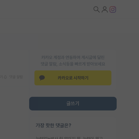
카카오 계정과 연동하여 게시글에 달린
댓글 알람, 소식등을 빠르게 받아보세요
기
댓글 알람
카카오로 시작하기
글쓰기
가장 핫한 댓글은?
능력없는박사 란 말이지 뭐. 능력이 뭐고 능력이 있다는게 뭔지는 사람마다 기준이 다르니까 얘기해봐야 서로 자기 기준만 얘기해서 논쟁이 끝이 안나고. 주위에서 능력있고 야심있는 신입생이 교수가 유의미한 피드백을 아예 안주면서 제대로된 과제에 참여해볼 기회도 제공하지 않고 잡일 뺑뺑이만 돌려서 맨날 단순작업만 하면서 밤새다가 눈빛이 점점 죽어가는걸 본 사람은 물박사는 교수탓이라고 하고, 교수는 이것저것 알려도 주고 기회도 주고 사수 동기 붙여주면서 어떻게든 끌고가려고 하는데 본인이 매일 뺀질거리면서 출근 하는둥마는둥 하다가 기껏 와서도 폰이나 쳐다보다가 실험 망치고 저녁약속있어서 먼저 가볼게요~ 하는걸 본 사람은 물박사는 본인탓이라고 함.