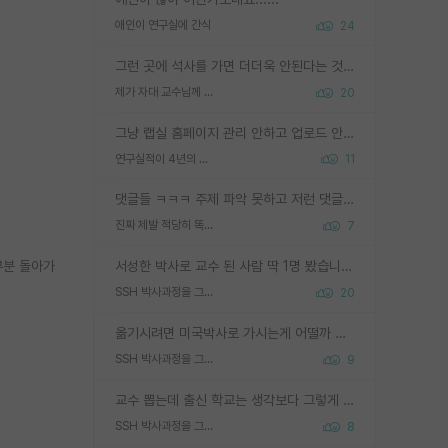
애인이 연구실에 간식
24
그런 곳에 석사를 가면 더더욱 안된다는 것을 깨달으시면 된겁니다!
제가 자대 교수님께 무례하게 행동한 걸까요?
20
그냥 랩실 홈페이지 관리 안하고 업로드 안한거 아님?
연구실적이 4년의 공백이 있는거 어떻게 생각하냐
11
댓글들 ㅋㅋㅋ 주제 파악 못하고 저런 댓글들을 쓰네. 조직에 인간이 얼마나 중요한데 걱정될 수도 있지 ㅋㅋ 본인들은 퍽이나 잘하나봐 ? 현실은 남들한테 욕 안 먹는 1인분만 하는 것도 힘들텐데 ?
진짜 제발 적당히 똑똑한 박사과정이라도 위에 있었으면..
7
대부분 돌아가
서성한 박사로 교수 된 사람 딱 1명 봤습니다. 근데 지방대 박사로 교수된 거는 기적이 일어나야되요. 서성한 학부부터여도 빡센게 교수임용일텐데 지방대박사로 무슨 교수가 되나요...... 중소기업/중견기업 팀장급/연구소장급이나 될거 같네요.
SSH 박사과정을 그만두고 지방대 박사로 옮기면 교수의 꿈은 끝일까요?
20
옮기시려면 미국박사로 가시는게 어떨까 싶네요. 교수가 꿈이면 미국박사 하고 미국교수 까지 같이 노리시는게 기회가 많지 않을까요?
SSH 박사과정을 그만두고 지방대 박사로 옮기면 교수의 꿈은 끝일까요?
9
교수 뽑는데 출신 학교는 생각보다 그렇게 안 봄. 앞으로는 더 안 보게 될거임. 박사는 어디서 진행해도 됨. 단, 제대로 쌓고 좋은 실적 만들 수 있다면. 그런데 지방대는 그럴 가능성이 지극히 낮음. 나만 열심히 잘 하면 된다? 인간은 주변 환경에 지배되는 나약한 존재임. 주변의 지방대 대학원생과 섞이고 지방 특유의 여유로움 또는 나쁘게 얘기해서 나태함에 젖어 살다보면 교수의 꿈 자체를 잊어버리게 될 가능성도 있음. 주변 환경이 70~80%임.
SSH 박사과정을 그만두고 지방대 박사로 옮기면 교수의 꿈은 끝일까요?
8