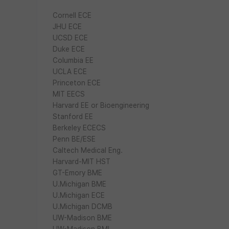
Cornell ECE
JHU ECE
UCSD ECE
Duke ECE
Columbia EE
UCLA ECE
Princeton ECE
MIT EECS
Harvard EE or Bioengineering
Stanford EE
Berkeley ECECS
Penn BE/ESE
Caltech Medical Eng.
Harvard-MIT HST
GT-Emory BME
U.Michigan BME
U.Michigan ECE
U.Michigan DCMB
UW-Madison BME
UW-Madison BMI