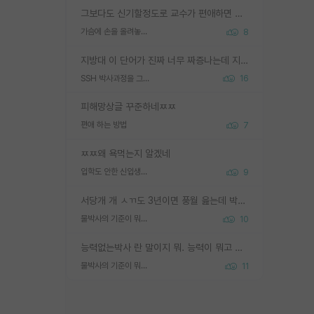
그보다도 신기할정도로 교수가 편애하면 그사람만 논문이 되더라구요 내용이 다른 사람보다 허접해도요
가슴에 손을 올려놓고 싫어하는 사람 불공정하게 리뷰
8
지방대 이 단어가 진짜 너무 짜증나는데 지방대면 다 그냥 쓰레기인가요? 무슨 말 같지도 않은 댓글들이 있는건지??? 지방에도 충분히 좋은 대학 많고 충분히 잘하는 교수님들 많습니다 포항공대 4개 IST 대표 지거국들 여기 모두 다 지방에 있고 여기 출신들 중에 교수하는 분들 적지 않습니다 지거국 출신이 무슨 교수를 하냐?라고 생각할 사람들 많은데 상위 대표 지거국에 아웃라이어들 많습니다 결국 개인의 연구역량과 실적이 중요합니다 이 역량을 펼치는데 있어서 지도교수와의 합도 중요합니다. 그리고 경력이 필요하면 해외포닥까지 다녀오세요
SSH 박사과정을 그만두고 지방대 박사로 옮기면 교수의 꿈은 끝일까요?
16
피해망상글 꾸준하네ㅉㅉ
편애 하는 방법
7
ㅉㅉ왜 욕먹는지 알겠네
입학도 안한 신입생이 원래 관심을 받나요
9
서당개 개 ㅅㄲ도 3년이면 풍월 읊는데 박사 5년 이상 대리고 있으면서 물된건 교수 탓 맞는ㄱ게 거기가 서당이 아니란 소리임
물박사의 기준이 뭐임?
10
능력없는박사 란 말이지 뭐. 능력이 뭐고 능력이 있다는게 뭔지는 사람마다 기준이 다르니까 얘기해봐야 서로 자기 기준만 얘기해서 논쟁이 끝이 안나고. 주위에서 능력있고 야심있는 신입생이 교수가 유의미한 피드백을 아예 안주면서 제대로된 과제에 참여해볼 기회도 제공하지 않고 잡일 뺑뺑이만 돌려서 맨날 단순작업만 하면서 밤새다가 눈빛이 점점 죽어가는걸 본 사람은 물박사는 교수탓이라고 하고, 교수는 이것저것 알려도 주고 기회도 주고 사수 동기 붙여주면서 어떻게든 끌고가려고 하는데 본인이 매일 뺀질거리면서 출근 하는둥마는둥 하다가 기껏 와서도 폰이나 쳐다보다가 실험 망치고 저녁약속있어서 먼저 가볼게요~ 하는걸 본 사람은 물박사는 본인탓이라고 함.
물박사의 기준이 뭐임?
11