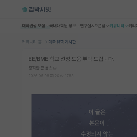
대학원생 모집
국내대학원 정보
연구실&오픈랩
커뮤니티
커리
커뮤니티 홈
미국 유학 게시판
EE/BME 학교 선정 도움 부탁 드립니다.
정직한 존 롤스
2026.05.08
20
1783