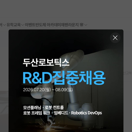
어
유학교육
이벤트
반도체 아카데미
재팬라운지 🌸
스크랩
신고하