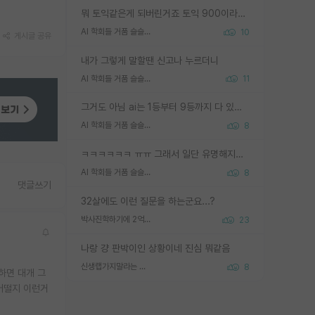
뭐 토익같은게 되버린거죠 토익 900이라고 영어잘하는건 아닙니다만 잘하는사람은 다 900을 넘는 그런
AI 학회들 거품 슬슬 지적이 나오네요
10
게시글 공유
내가 그렇게 말할땐 신고나 누르더니
AI 학회들 거품 슬슬 지적이 나오네요
11
그거도 아님 ai는 1등부터 9등까지 다 있음 그거도 없는 사람은 뭐냐 교수가 그냥 못하게 한거 1등급도 교수가 막으면 안됨
AI 학회들 거품 슬슬 지적이 나오네요
8
ㅋㅋㅋㅋㅋㅋ ㅠㅠ 그래서 일단 유명해지는게 중요한거같습니다
AI 학회들 거품 슬슬 지적이 나오네요
8
댓글쓰기
32살에도 이런 질문을 하는군요...?
박사진학하기에 2억은 괜찮은 (?) 정도의 경제력인가요
23
나랑 걍 판박이인 상황이네 진심 뭐같음
신생랩가지말라는 이유가 있었구나
8
하면 대개 그
 어떨지 이런거