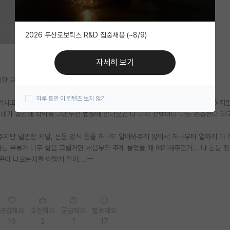
2026 두산로보틱스 R&D 집중채용 (~8/9)
자세히 보기
임한 교수라고 생각함.
하루 동안 이 컨텐츠 보지 않기
려치고 어디 언론에라도 찌르면 되는데 말은 나 위하는 척 자긴 착한 사람인척 하지
 내가 중간에 학위를 그만두건 랩실에 안나오건 다 너의 선택이니 나는 존중한다 라
주지만 낼만한 저널, 논문 양식 등을 하나도 알아봐주지 않아서 하나부터 열까지 다
는 부류가 너무 싫음 그럴거면 처음부터 주제 들었을 때 얘기해주던가... 나 논문 한
이 나오는지를 어떻게 알아....ㅜ
공감해요
추천해요
궁금해요
별로에요
16
2
1
17