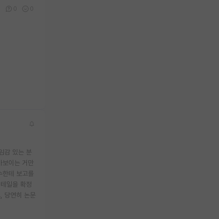
1
0
0
임감 있는 분
아보이는 거만
수한테 보고를
디테일을 확정
, 당연히 논문