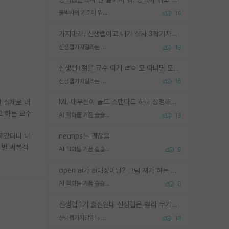
물박사의 기준이 뭐임?
14
가지마라. 신생랩이고 내가 석사 3학기차인데 최고참인데 나도 아무것도 모르는데 교수가 후배들 왜 논문 교육 안시키냐. 논문 왜 안 써오냐 닦달한다
신생랩가지말라는 이유가 있었구나
18
신생랩+젊은 교수 이게 ㄹㅇ 모 아니면 도인듯.
신생랩가지말라는 이유가 있었구나
16
ML 대부분이 골드 스탠다드 하나 상정해놓고 (벤치마크 데이터셋이 여러 개면 여러 개 상정) 그거 얼마나 잘 맞추나 싸움임 가끔 번뜩이는 설계 철학을 보여주는 논문들도 있지만 대부분 그거 성적 얼마나 더 올리느라에 혈안이 되어 있는 측면이 잇음
만 실제로 내
고 하는 교수
AI 학회들 거품 슬슬 지적이 나오네요
13
 해갔더니 너
neurips는 괜찮음
 번 써본적
AI 학회들 거품 슬슬 지적이 나오네요
9
open ai가 ai대장아님? 그럼 쟤가 하는 말이 다 맞겠네
AI 학회들 거품 슬슬 지적이 나오네요
8
신생랩 1기 출신인데 신생랩은 줠라 무거운 바벨 같은거임. 들면 대박인데 못들면 깔려 죽음. 아무도 알려주지 않는 환경에서 자생해야하지만, 일단 살아남았다면 그 어떤 사람보다 악착같고 생존력 높은 사람으로 거듭날 수 있음
신생랩가지말라는 이유가 있었구나
18