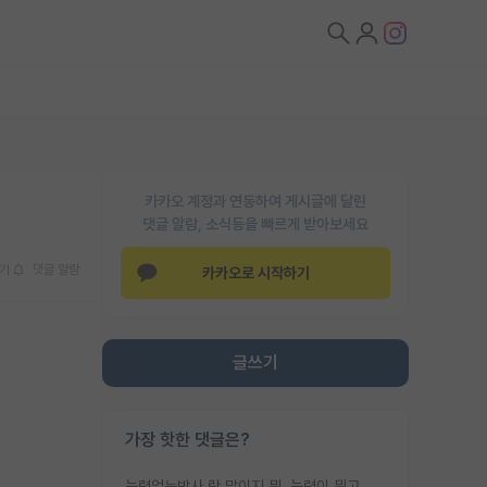
카카오 계정과 연동하여 게시글에 달린
댓글 알람, 소식등을 빠르게 받아보세요
기
댓글 알람
카카오로 시작하기
글쓰기
가장 핫한 댓글은?
능력없는박사 란 말이지 뭐. 능력이 뭐고 능력이 있다는게 뭔지는 사람마다 기준이 다르니까 얘기해봐야 서로 자기 기준만 얘기해서 논쟁이 끝이 안나고. 주위에서 능력있고 야심있는 신입생이 교수가 유의미한 피드백을 아예 안주면서 제대로된 과제에 참여해볼 기회도 제공하지 않고 잡일 뺑뺑이만 돌려서 맨날 단순작업만 하면서 밤새다가 눈빛이 점점 죽어가는걸 본 사람은 물박사는 교수탓이라고 하고, 교수는 이것저것 알려도 주고 기회도 주고 사수 동기 붙여주면서 어떻게든 끌고가려고 하는데 본인이 매일 뺀질거리면서 출근 하는둥마는둥 하다가 기껏 와서도 폰이나 쳐다보다가 실험 망치고 저녁약속있어서 먼저 가볼게요~ 하는걸 본 사람은 물박사는 본인탓이라고 함.