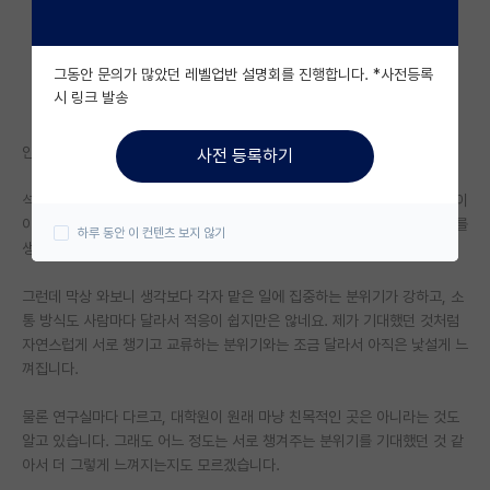
자유 게시판(아무개랩)
그동안 문의가 많았던 레벨업반 설명회를 진행합니다. *사전등록
미국 유학 게시판
시 링크 발송
미국 대학원 합격 후기 게시판
안녕하세요. 수도권 대학에서 타대 석사로 진학한 대학원생입니다.
사전 등록하기
대학원생 모집 게시판
석사 진학 전에는 연구실 생활에 대해 나름 기대가 있었습니다. 서로 연구 이
대학원 합격 후기 게시판
야기도 하고, 힘든 부분이 있으면 어느 정도 도와주고, 같이 버티는 분위기를
하루 동안 이 컨텐츠 보지 않기
생각했는데요.
연구실(PI) 홍보 게시판
그런데 막상 와보니 생각보다 각자 맡은 일에 집중하는 분위기가 강하고, 소
석박사 채용 정보 게시판
통 방식도 사람마다 달라서 적응이 쉽지만은 않네요. 제가 기대했던 것처럼
자연스럽게 서로 챙기고 교류하는 분위기와는 조금 달라서 아직은 낯설게 느
임용 정보 게시판
껴집니다.
학부 인턴 게시판
물론 연구실마다 다르고, 대학원이 원래 마냥 친목적인 곳은 아니라는 것도
취업 게시판
알고 있습니다. 그래도 어느 정도는 서로 챙겨주는 분위기를 기대했던 것 같
아서 더 그렇게 느껴지는지도 모르겠습니다.
임용 후기 게시판