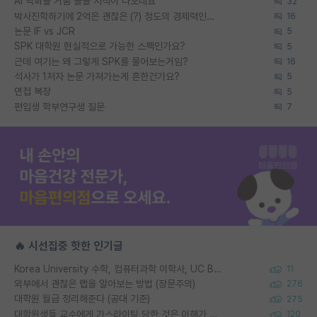
AI 학회들 거품 슬슬 지적이 나오네요
32
박사진학하기에 2억은 괜찮은 (?) 정도의 경제력인가요
16
논문 IF vs JCR
5
SPK 대학원 현실적으로 가능한 스펙인가요?
5
근데 여기는 왜 그렇게 SPK를 물어보는거임?
16
석사가 1저자 논문 가져가는게 흔한건가요?
5
면접 복장
5
편입생 학부연구생 질문
7
🔥 시선집중 핫한 인기글
Korea University 수학, 컴퓨터과학 이학사, UC Berkeley 산업공학 대학원 공학박사가 되는 것은 쉽지 않겠죠?
11
외부에서 괜찮은 랩을 알아보는 방법 (장문주의)
276
대학원 월급 정리해준다 (공대 기준)
275
대학원생들 교수에게 가스라이팅 당한 것은 이해가 갑니다. 안타깝네요.
120