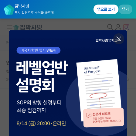
김박사넷
앱으로 보기
닫기
푸시 알림으로 소식을 빠르게
커뮤니티 홈
자유 게시판(아무개랩)
대학원생 모집
연구실 분위기 다들 어떤가요??
국내대학원 정보
착한 갈릴레오 갈릴레이
연구실&오픈랩
2026.05.10
6
1799
커뮤니티
커뮤니티 홈
전체글보기
베스트 게시판
IF 명예의전당