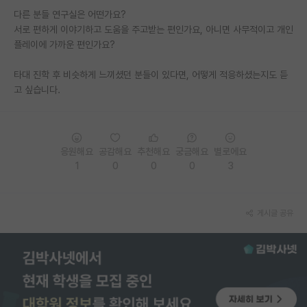
다른 분들 연구실은 어떤가요?
PI 전용 게시판
서로 편하게 이야기하고 도움을 주고받는 편인가요, 아니면 사무적이고 개인
플레이에 가까운 편인가요?
인문사회 계열 게시판
타대 진학 후 비슷하게 느끼셨던 분들이 있다면, 어떻게 적응하셨는지도 듣
특수/전문대학원 게시판
고 싶습니다.
반도체/AI 게시판
장학금/장학생 게시판
응원해요
공감해요
추천해요
궁금해요
별로에요
학술 정보 게시판
1
0
0
0
3
홍보 게시판
커리어
게시글 공유
유학교육
이벤트
반도체 아카데미