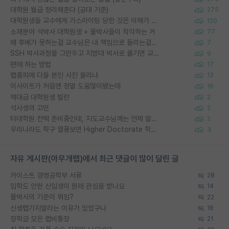
대학원 월급 정리해준다 (공대 기준)
275
대학원생들 교수에게 가스라이팅 당한 것은 이해가 갑니다. 안타깝네요.
120
소재분야 석박사 대학원생 + 물박사들이 착각하는 거
77
왜 후배가 못하는걸 교수님은 내 책임으로 돌리는걸까요?
7
SSH 박사과정을 그만두고 지방대 박사로 옮기면 교수의 꿈은 끝일까요?
9
편애 하는 방법
17
랩홈피에 다들 본인 사진 올리냐
13
이사이트가 처음엔 정말 도움많이됐는데
16
역대급 대학원생 빌런
2
석사생의 고민
2
타대학원 컨텍 준비중인데, 지도교수님께는 언제 말씀드려야 할까요?
2
우리나라도 학구 열풍보면 Higher Doctorate 학위가 필요하다고 봅니다.
3
자유 게시판(아무개랩)에서 최근 댓글이 많이 달린 글
카이스트 경영공학부 서류
28
입학도 안한 신입생이 원래 관심을 받나요
14
물박사의 기준이 뭐임?
22
신생랩가지말라는 이유가 있었구나
16
장학금 모은 랩비통장
21