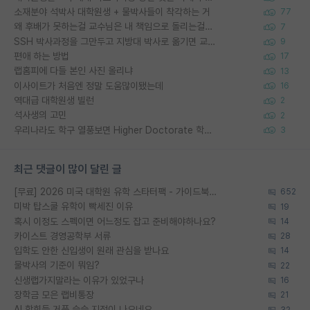
소재분야 석박사 대학원생 + 물박사들이 착각하는 거
77
왜 후배가 못하는걸 교수님은 내 책임으로 돌리는걸까요?
7
SSH 박사과정을 그만두고 지방대 박사로 옮기면 교수의 꿈은 끝일까요?
9
편애 하는 방법
17
랩홈피에 다들 본인 사진 올리냐
13
이사이트가 처음엔 정말 도움많이됐는데
16
역대급 대학원생 빌런
2
석사생의 고민
2
우리나라도 학구 열풍보면 Higher Doctorate 학위가 필요하다고 봅니다.
3
최근 댓글이 많이 달린 글
[무료] 2026 미국 대학원 유학 스타터팩 - 가이드북 & 합격자 컨택메일 템플릿
652
미박 탑스쿨 유학이 빡세진 이유
19
혹시 이정도 스펙이면 어느정도 잡고 준비해야하나요?
14
카이스트 경영공학부 서류
28
입학도 안한 신입생이 원래 관심을 받나요
14
물박사의 기준이 뭐임?
22
신생랩가지말라는 이유가 있었구나
16
장학금 모은 랩비통장
21
AI 학회들 거품 슬슬 지적이 나오네요
32