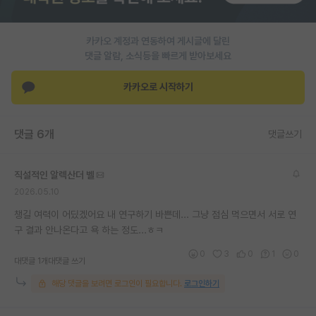
재팬라운지 🌸
카카오 계정과 연동하여 게시글에 달린
댓글 알람, 소식등을 빠르게 받아보세요
카카오로 시작하기
댓글 6개
댓글쓰기
직설적인 알렉산더 벨
2026.05.10
챙길 여력이 어딨겠어요 내 연구하기 바쁜데... 그냥 점심 먹으면서 서로 연
구 결과 안나온다고 욕 하는 정도...ㅎㅋ
0
3
0
1
0
대댓글 1개
대댓글 쓰기
해당 댓글을 보려면 로그인이 필요합니다.
로그인하기