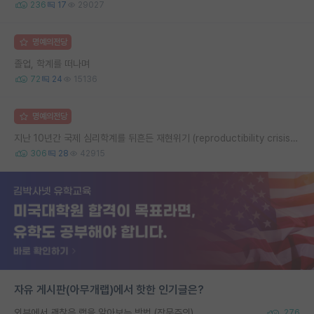
236
17
29027
명예의전당
졸업, 학계를 떠나며
72
24
15136
명예의전당
지난 10년간 국제 심리학계를 뒤흔든 재현위기 (reproductibility crisis) 요약 (1편)
306
28
42915
자유 게시판(아무개랩)에서 핫한 인기글은?
외부에서 괜찮은 랩을 알아보는 방법 (장문주의)
276