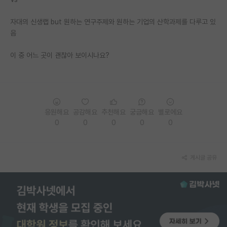
PI 전용 게시판
자대의 신생랩 but 원하는 연구주제와 원하는 기업의 산학과제를 다루고 있
음
인문사회 계열 게시판
이 중 어느 곳이 괜찮아 보이시나요?
특수/전문대학원 게시판
반도체/AI 게시판
장학금/장학생 게시판
응원해요
공감해요
추천해요
궁금해요
별로에요
학술 정보 게시판
0
0
0
0
0
홍보 게시판
커리어
게시글 공유
유학교육
이벤트
반도체 아카데미