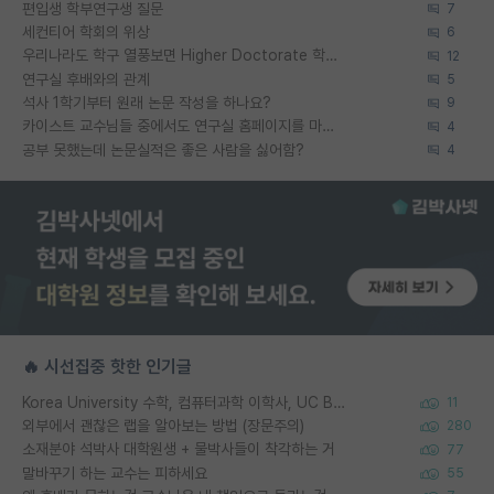
편입생 학부연구생 질문
7
세컨티어 학회의 위상
6
우리나라도 학구 열풍보면 Higher Doctorate 학위가 필요하다고 봅니다.
12
연구실 후배와의 관계
5
석사 1학기부터 원래 논문 작성을 하나요?
9
카이스트 교수님들 중에서도 연구실 홈페이지를 마련 안 하신 분들이 계시던데
4
공부 못했는데 논문실적은 좋은 사람을 싫어함?
4
🔥 시선집중 핫한 인기글
Korea University 수학, 컴퓨터과학 이학사, UC Berkeley 산업공학 대학원 공학박사가 되는 것은 쉽지 않겠죠?
11
외부에서 괜찮은 랩을 알아보는 방법 (장문주의)
280
소재분야 석박사 대학원생 + 물박사들이 착각하는 거
77
말바꾸기 하는 교수는 피하세요
55