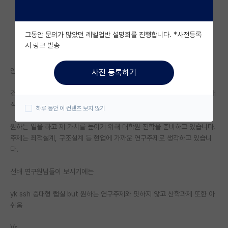
자유 게시판(아무개랩)
그동안 문의가 많았던 레벨업반 설명회를 진행합니다. *사전등록
미국 유학 게시판
시 링크 발송
미국 대학원 합격 후기 게시판
안녕하세요
사전 등록하기
대학원생 모집 게시판
건동홍 기계공학를 졸업하고 현재는 자동차 부품을 만드는 중견기업에서 재
대학원 합격 후기 게시판
직중입니다. *성적은 3.5정도입니다.
하루 동안 이 컨텐츠 보지 않기
연구실(PI) 홍보 게시판
원하는 일을 하고 제 가치를 높이기 위해 대학원 진학을 준비하고 있습니다.
주제는 최적설계, 구조설계 등 현업에 가까운 연구주제로 생각하고 있습니
석박사 채용 정보 게시판
다.
임용 정보 게시판
선배 연구원님들이 보시기에는
학부 인턴 게시판
yk ssh 중대형 랩실 but 원하는 연구주제와 핏하지 않고 산학과제 또한 아
취업 게시판
쉬움
임용 후기 게시판
Vs