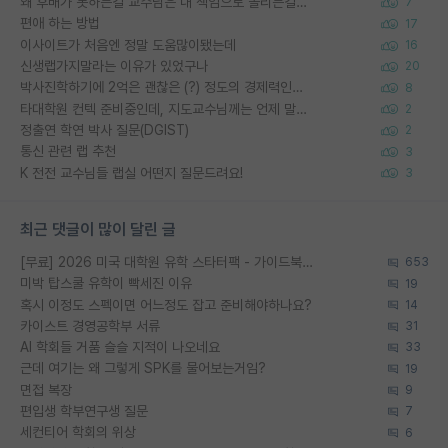
왜 후배가 못하는걸 교수님은 내 책임으로 돌리는걸까요?
7
편애 하는 방법
17
이사이트가 처음엔 정말 도움많이됐는데
16
신생랩가지말라는 이유가 있었구나
20
박사진학하기에 2억은 괜찮은 (?) 정도의 경제력인가요
8
타대학원 컨텍 준비중인데, 지도교수님께는 언제 말씀드려야 할까요?
2
정출연 학연 박사 질문(DGIST)
2
통신 관련 랩 추천
3
K 전전 교수님들 랩실 어떤지 질문드려요!
3
최근 댓글이 많이 달린 글
[무료] 2026 미국 대학원 유학 스타터팩 - 가이드북 & 합격자 컨택메일 템플릿
653
미박 탑스쿨 유학이 빡세진 이유
19
혹시 이정도 스펙이면 어느정도 잡고 준비해야하나요?
14
카이스트 경영공학부 서류
31
AI 학회들 거품 슬슬 지적이 나오네요
33
근데 여기는 왜 그렇게 SPK를 물어보는거임?
19
면접 복장
9
편입생 학부연구생 질문
7
세컨티어 학회의 위상
6