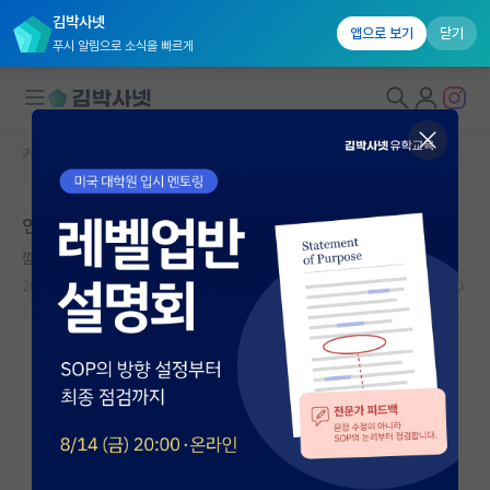
김박사넷
앱으로 보기
닫기
푸시 알림으로 소식을 빠르게
커뮤니티 홈
자유 게시판(아무개랩)
대학원생 모집
연구실 선택 조언 부탁드립니다.
국내대학원 정보
깜찍한 장자크 루소
연구실&오픈랩
2024.12.12
0
1029
커뮤니티
커뮤니티 홈
전체글보기
베스트 게시판
IF 명예의전당