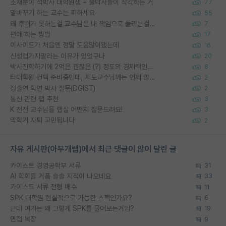
소재분야 석박사 대학원생 + 물박사들이 착각하는 거
77
말바꾸기 하는 교수는 피하세요
55
왜 후배가 못하는걸 교수님은 내 책임으로 돌리는걸까요?
7
편애 하는 방법
17
이사이트가 처음엔 정말 도움많이됐는데
16
신생랩가지말라는 이유가 있었구나
20
박사진학하기에 2억은 괜찮은 (?) 정도의 경제력인가요
8
타대학원 컨텍 준비중인데, 지도교수님께는 언제 말씀드려야 할까요?
2
정출연 학연 박사 질문(DGIST)
2
통신 관련 랩 추천
3
K 전전 교수님들 랩실 어떤지 질문드려요!
3
막학기 자퇴 고민됩니다
2
자유 게시판(아무개랩)에서 최근 댓글이 많이 달린 글
카이스트 경영공학부 서류
31
AI 학회들 거품 슬슬 지적이 나오네요
33
카이스트 서류 전형 배수
11
SPK 대학원 현실적으로 가능한 스펙인가요?
6
근데 여기는 왜 그렇게 SPK를 물어보는거임?
19
면접 복장
9