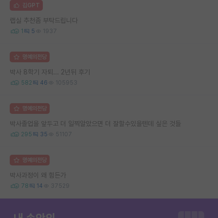
김GPT
랩실 추천좀 부탁드립니다
1
5
1937
명예의전당
박사 8학기 자퇴... 2년뒤 후기
582
46
105953
명예의전당
박사졸업을 앞두고 더 일찍알았으면 더 잘할수있을텐데 싶은 것들
295
35
51107
명예의전당
박사과정이 왜 힘든가
78
14
37529