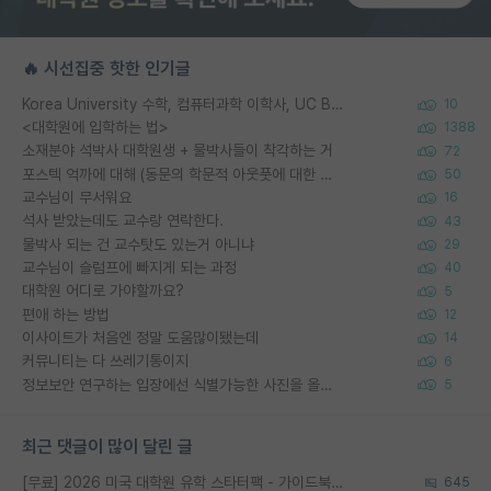
🔥 시선집중 핫한 인기글
Korea University 수학, 컴퓨터과학 이학사, UC Berkeley 산업공학 대학원 공학박사가 되는 것은 쉽지 않겠죠?
10
<대학원에 입학하는 법>
1388
소재분야 석박사 대학원생 + 물박사들이 착각하는 거
72
포스텍 억까에 대해 (동문의 학문적 아웃풋에 대한 반박)
50
교수님이 무서워요
16
석사 받았는데도 교수랑 연락한다.
43
물박사 되는 건 교수탓도 있는거 아니냐
29
교수님이 슬럼프에 빠지게 되는 과정
40
대학원 어디로 가야할까요?
5
편애 하는 방법
12
이사이트가 처음엔 정말 도움많이됐는데
14
커뮤니티는 다 쓰레기통이지
6
정보보안 연구하는 입장에선 식별가능한 사진을 올리는건 비추이긴함
5
최근 댓글이 많이 달린 글
[무료] 2026 미국 대학원 유학 스타터팩 - 가이드북 & 합격자 컨택메일 템플릿
645