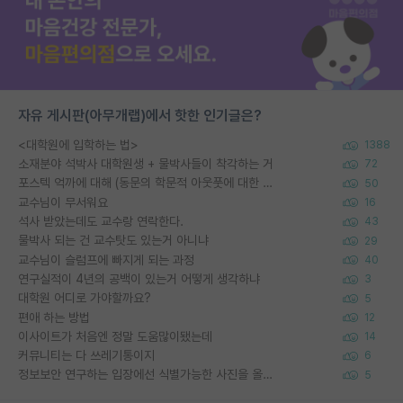
자유 게시판(아무개랩)에서 핫한 인기글은?
<대학원에 입학하는 법>
1388
소재분야 석박사 대학원생 + 물박사들이 착각하는 거
72
포스텍 억까에 대해 (동문의 학문적 아웃풋에 대한 반박)
50
교수님이 무서워요
16
석사 받았는데도 교수랑 연락한다.
43
물박사 되는 건 교수탓도 있는거 아니냐
29
교수님이 슬럼프에 빠지게 되는 과정
40
연구실적이 4년의 공백이 있는거 어떻게 생각하냐
3
대학원 어디로 가야할까요?
5
편애 하는 방법
12
이사이트가 처음엔 정말 도움많이됐는데
14
커뮤니티는 다 쓰레기통이지
6
정보보안 연구하는 입장에선 식별가능한 사진을 올리는건 비추이긴함
5