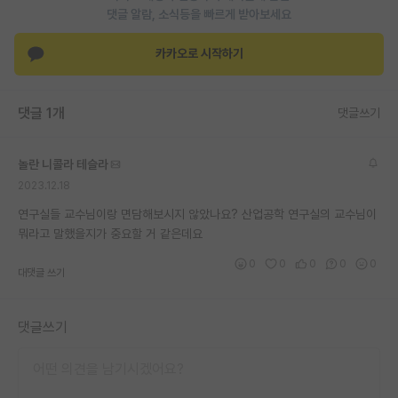
댓글 알람, 소식등을 빠르게 받아보세요
재팬라운지 🌸
카카오로 시작하기
댓글 1개
댓글쓰기
놀란 니콜라 테슬라
2023.12.18
연구실들 교수님이랑 면담해보시지 않았나요? 산업공학 연구실의 교수님이
뭐라고 말했을지가 중요할 거 같은데요
0
0
0
0
0
대댓글 쓰기
댓글쓰기