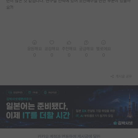
민이 많은 것 같습니다. 연구실 선택에 있어 조언해주실 만한 부분이 있을까
요?!
PI 전용 게시판
인문사회 계열 게시판
특수/전문대학원 게시판
반도체/AI 게시판
응원해요
공감해요
추천해요
궁금해요
별로에요
0
0
0
0
0
장학금/장학생 게시판
학술 정보 게시판
게시글 공유
홍보 게시판
커리어
유학교육
이벤트
반도체 아카데미
카카오 계정과 연동하여 게시글에 달린