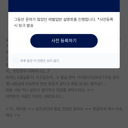
자유 게시판(아무개랩)
그동안 문의가 많았던 레벨업반 설명회를 진행합니다. *사전등록
미국 유학 게시판
시 링크 발송
미국 대학원 합격 후기 게시판
같은 대학교 a랩실에 처음 컨택 메일 보냈는데 1주일 넘어도 답장이 안와서
사전 등록하기
대학원생 모집 게시판
거절의 의미로 받아들이고 또 관심이 있었던a랩실과 같은 대학 b랩실에 컨
택 메일을 보냈습니다
대학원 합격 후기 게시판
근데 b랩실에 메일 보내고 그날 a랩실에서 연구실 방문해도 좋다는 메일이
하루 동안 이 컨텐츠 보지 않기
왔네요..
연구실(PI) 홍보 게시판
하,, 이런경우 어찌하나요…?
현재는 b랩실을 더 가고싶은데… b 랩실 연락 기다렸다가(최대 1주일 생각
석박사 채용 정보 게시판
중) a랩실에 죄송한데 면담 못갈거 같다고 메일 보내도 될까요?…
제발 사람 하나 살린다 생각하고 댓글좀 부탁드려요..ㅠㅠ
임용 정보 게시판
대학원은 처음인 직장인 사람입니다….
학부 인턴 게시판
+ 아.. 여러분 ㅠㅠ 같은과인데 랩실 전공만 달라요 ㅠㅠ 헷갈리게 해서 죄송
취업 게시판
해요 ㅠㅠ
임용 후기 게시판