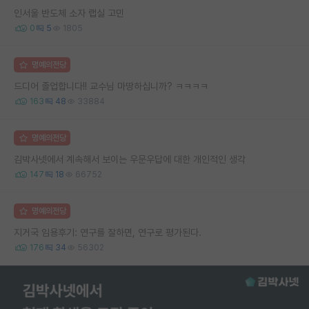
인서울 반도체 소자 랩실 고민
0
5
1805
명예의전당
드디어 졸업합니다!! 교수님 마땅하십니까? ㅋㅋㅋㅋ
163
48
33884
명예의전당
김박사넷에서 계속해서 보이는 우문우답에 대한 개인적인 생각
147
18
66752
명예의전당
지거국 임용후기: 연구를 잘하면, 연구로 평가된다.
176
34
56302