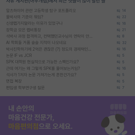
자유 게시판(아무개랩)에서 최근 댓글이 많이 달린 글
알츠하이머 관련 고등학생 탐구 포트폴리오
14
물박사의 기준이 뭐임?
22
신생랩가지말라는 이유가 있었구나
16
장학금 모은 랩비통장
21
석박사 과정 합격하고, 컨택했던교수님이 연락이 안됩니다...
8
AI 학회들 거품 슬슬 지적이 나오네요
32
박사진학하기에 2억은 괜찮은 (?) 정도의 경제력인가요
16
논문 IF vs JCR
5
SPK 대학원 현실적으로 가능한 스펙인가요?
5
근데 여기는 왜 그렇게 SPK를 물어보는거임?
16
석사가 1저자 논문 가져가는게 흔한건가요?
5
면접 복장
5
편입생 학부연구생 질문
7