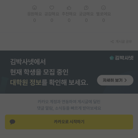
PI 전용 게시판
응원해요
공감해요
추천해요
궁금해요
별로에요
0
0
0
0
0
인문사회 계열 게시판
특수/전문대학원 게시판
게시글 공유
반도체/AI 게시판
장학금/장학생 게시판
학술 정보 게시판
홍보 게시판
커리어
카카오 계정과 연동하여 게시글에 달린
유학교육
댓글 알람, 소식등을 빠르게 받아보세요
이벤트
카카오로 시작하기
반도체 아카데미