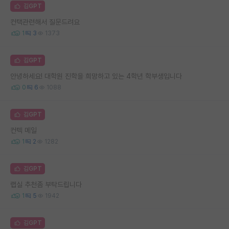
김GPT
컨택관련해서 질문드려요
1
3
1373
김GPT
안녕하세요! 대학원 진학을 희망하고 있는 4학년 학부생입니다
0
6
1088
김GPT
컨텍 메일
1
2
1282
김GPT
랩실 추천좀 부탁드립니다
1
5
1942
김GPT