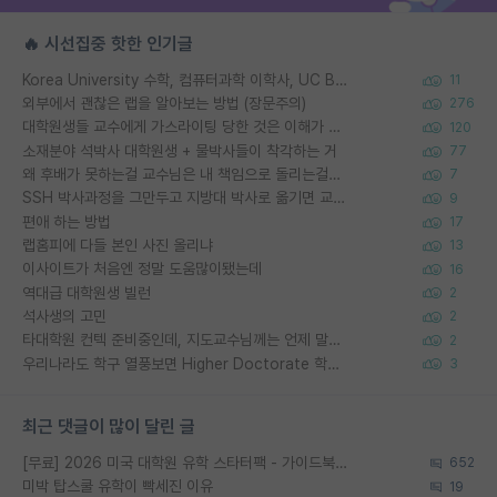
🔥 시선집중 핫한 인기글
Korea University 수학, 컴퓨터과학 이학사, UC Berkeley 산업공학 대학원 공학박사가 되는 것은 쉽지 않겠죠?
11
외부에서 괜찮은 랩을 알아보는 방법 (장문주의)
276
대학원생들 교수에게 가스라이팅 당한 것은 이해가 갑니다. 안타깝네요.
120
소재분야 석박사 대학원생 + 물박사들이 착각하는 거
77
왜 후배가 못하는걸 교수님은 내 책임으로 돌리는걸까요?
7
SSH 박사과정을 그만두고 지방대 박사로 옮기면 교수의 꿈은 끝일까요?
9
편애 하는 방법
17
랩홈피에 다들 본인 사진 올리냐
13
이사이트가 처음엔 정말 도움많이됐는데
16
역대급 대학원생 빌런
2
석사생의 고민
2
타대학원 컨텍 준비중인데, 지도교수님께는 언제 말씀드려야 할까요?
2
우리나라도 학구 열풍보면 Higher Doctorate 학위가 필요하다고 봅니다.
3
최근 댓글이 많이 달린 글
[무료] 2026 미국 대학원 유학 스타터팩 - 가이드북 & 합격자 컨택메일 템플릿
652
미박 탑스쿨 유학이 빡세진 이유
19