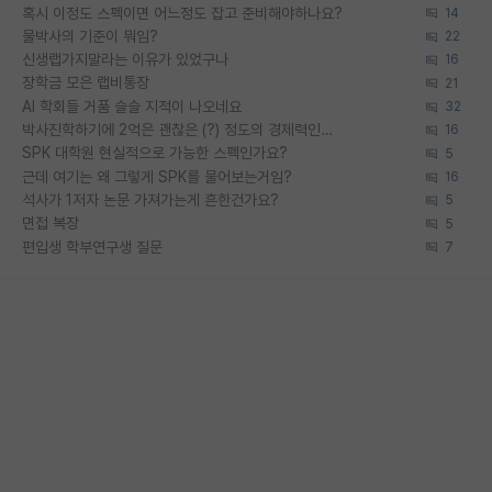
혹시 이정도 스펙이면 어느정도 잡고 준비해야하나요?
14
물박사의 기준이 뭐임?
22
신생랩가지말라는 이유가 있었구나
16
장학금 모은 랩비통장
21
AI 학회들 거품 슬슬 지적이 나오네요
32
박사진학하기에 2억은 괜찮은 (?) 정도의 경제력인가요
16
SPK 대학원 현실적으로 가능한 스펙인가요?
5
근데 여기는 왜 그렇게 SPK를 물어보는거임?
16
석사가 1저자 논문 가져가는게 흔한건가요?
5
면접 복장
5
편입생 학부연구생 질문
7