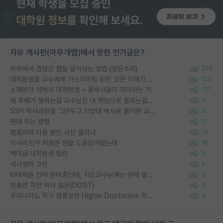
자유 게시판(아무개랩)에서 핫한 인기글은?
외부에서 괜찮은 랩을 알아보는 방법 (장문주의)
276
대학원생들 교수에게 가스라이팅 당한 것은 이해가 갑니다. 안타깝네요.
120
소재분야 석박사 대학원생 + 물박사들이 착각하는 거
77
왜 후배가 못하는걸 교수님은 내 책임으로 돌리는걸까요?
7
SSH 박사과정을 그만두고 지방대 박사로 옮기면 교수의 꿈은 끝일까요?
9
편애 하는 방법
17
랩홈피에 다들 본인 사진 올리냐
13
이사이트가 처음엔 정말 도움많이됐는데
16
역대급 대학원생 빌런
2
석사생의 고민
2
타대학원 컨텍 준비중인데, 지도교수님께는 언제 말씀드려야 할까요?
2
정출연 학연 박사 질문(DGIST)
2
우리나라도 학구 열풍보면 Higher Doctorate 학위가 필요하다고 봅니다.
3