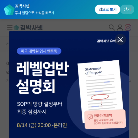
김박사넷
앱으로 보기
닫기
푸시 알림으로 소식을 빠르게
커뮤니티 홈
자유 게시판(아무개랩)
대학원생 모집
이중컨택
국내대학원 정보
넉살좋은 버트런드 러셀
연구실&오픈랩
2024.07.17
8
2143
커뮤니티
커뮤니티 홈
전체글보기
베스트 게시판
IF 명예의전당