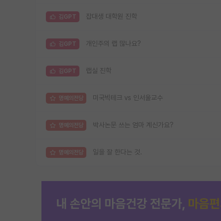
잡대생 대학원 진학
김GPT
개인주의 랩 많나요?
김GPT
랩실 진학
김GPT
미국빅테크 vs 인서울교수
명예의전당
박사논문 쓰는 엄마 계신가요?
명예의전당
일을 잘 한다는 것.
명예의전당