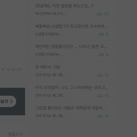
32살에도 이런 질문을 하는군요...?
박사진학하기에 2억은 괜찮은 (?) 정도의 경제력인가요
25
복불복임 신생랩 1기 최고참이면 교수한테 직접 지도받는 시간이 매우 많음 제대로 된 교수라면 말이지 그게 아니라면 그냥 넌 해방 불가능한 노예 1호에 감점쓰레기통이 되는거고
신생랩가지말라는 이유가 있었구나
9
개인적인 경험들이지만.... 나이가 젊은 교수일수록 꼰대라는 가면을 쓴 채로 무례함을 행동하는 경우가 거의 90% 정도였음. 나이가 어린데 다른 또래들과 달리 명예, 권력, 재력까지 얻었으니 세상 다 가진 기분이겠지. 오히러 나이 든 교수들이 행동과 말을 더 조심하시더라.
신생랩가지말라는 이유가 있었구나
9
걍 애라서 그럼
게시글 공유
근데 여기는 왜 그렇게 SPK를 물어보는거임?
12
아직 모르잖아. 나도 그 나이때에는 모르고 평가 받고 안심하고 싶었어.
근데 여기는 왜 그렇게 SPK를 물어보는거임?
13
그런걸 물어보는 애들은 대학원에 적합하지 않다
근데 여기는 왜 그렇게 SPK를 물어보는거임?
15
댓글쓰기