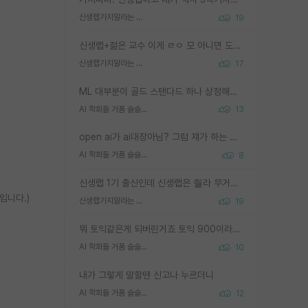
신생랩가지말라는 이유가 있었구나
19
신생랩+젊은 교수 이게 ㄹㅇ 모 아니면 도인듯.
신생랩가지말라는 이유가 있었구나
17
ML 대부분이 골드 스탠다드 하나 상정해놓고 (벤치마크 데이터셋이 여러 개면 여러 개 상정) 그거 얼마나 잘 맞추나 싸움임 가끔 번뜩이는 설계 철학을 보여주는 논문들도 있지만 대부분 그거 성적 얼마나 더 올리느라에 혈안이 되어 있는 측면이 잇음
AI 학회들 거품 슬슬 지적이 나오네요
13
open ai가 ai대장아님? 그럼 쟤가 하는 말이 다 맞겠네
AI 학회들 거품 슬슬 지적이 나오네요
8
신생랩 1기 출신인데 신생랩은 줠라 무거운 바벨 같은거임. 들면 대박인데 못들면 깔려 죽음. 아무도 알려주지 않는 환경에서 자생해야하지만, 일단 살아남았다면 그 어떤 사람보다 악착같고 생존력 높은 사람으로 거듭날 수 있음
입니다.)
신생랩가지말라는 이유가 있었구나
19
뭐 토익같은게 되버린거죠 토익 900이라고 영어잘하는건 아닙니다만 잘하는사람은 다 900을 넘는 그런
AI 학회들 거품 슬슬 지적이 나오네요
10
내가 그렇게 말할땐 신고나 누르더니
AI 학회들 거품 슬슬 지적이 나오네요
12