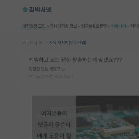
대학원생 모집
국내대학원 정보
연구실&오픈랩
커뮤니티
커리
커뮤니티 홈
자유 게시판(아무개랩)
게임하고 노는 랩실 탈출하는게 맞겠죠???
당당한 안톤 체호프
2024.01.28
10
8432