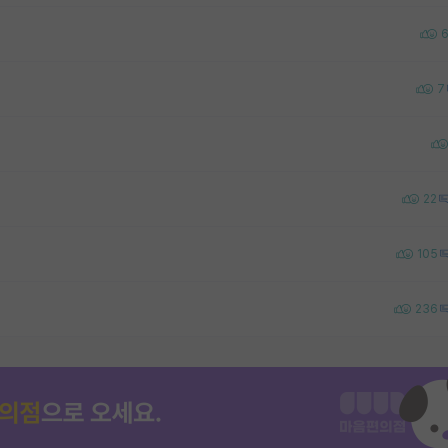
7
22
105
236