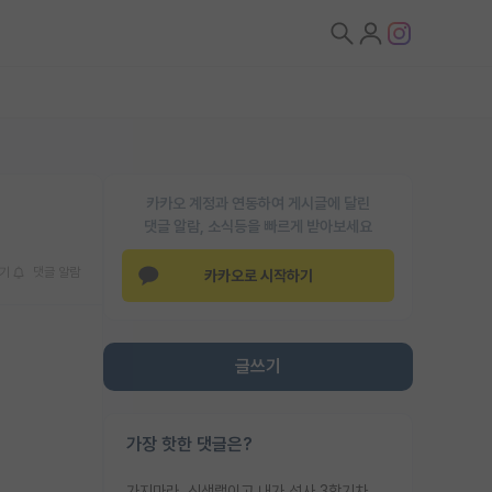
카카오 계정과 연동하여 게시글에 달린
댓글 알람, 소식등을 빠르게 받아보세요
기
댓글 알람
카카오로 시작하기
글쓰기
가장 핫한 댓글은?
가지마라. 신생랩이고 내가 석사 3학기차인데 최고참인데 나도 아무것도 모르는데 교수가 후배들 왜 논문 교육 안시키냐. 논문 왜 안 써오냐 닦달한다