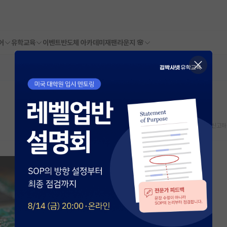
어
유학교육
이벤트
반도체 아카데미
재팬라운지 🌸
스크랩
신고하