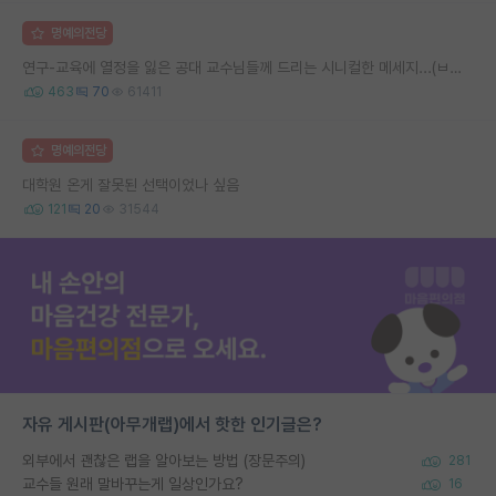
명예의전당
연구-교육에 열정을 잃은 공대 교수님들께 드리는 시니컬한 메세지...(ㅂㄷㅂㄷ)
463
70
61411
명예의전당
대학원 온게 잘못된 선택이었나 싶음
121
20
31544
자유 게시판(아무개랩)에서 핫한 인기글은?
외부에서 괜찮은 랩을 알아보는 방법 (장문주의)
281
교수들 원래 말바꾸는게 일상인가요?
16