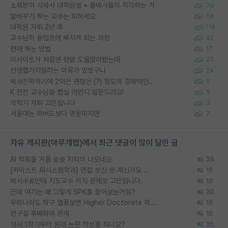
소재분야 석박사 대학원생 + 물박사들이 착각하는 거
79
말바꾸기 하는 교수는 피하세요
56
대학원 자퇴 2년 후
114
교수님이 슬럼프에 빠지게 되는 과정
42
편애 하는 방법
17
이사이트가 처음엔 정말 도움많이됐는데
27
신생랩가지말라는 이유가 있었구나
24
박사진학하기에 2억은 괜찮은 (?) 정도의 경제력인가요
9
K 전전 교수님들 랩실 어떤지 질문드려요!
5
막학기 자퇴 고민됩니다
3
서울대는 하버드보다 명문이지만
7
자유 게시판(아무개랩)에서 최근 댓글이 많이 달린 글
AI 학회들 거품 슬슬 지적이 나오네요
35
[카이스트 AI시스템학과] 면접 보신 분 계신가요...
10
박사수료인데 지도교수 이직 문제로 고민입니다.
10
근데 여기는 왜 그렇게 SPK를 물어보는거임?
20
우리나라도 학구 열풍보면 Higher Doctorate 학위가 필요하다고 봅니다.
16
연구실 후배와의 관계
10
석사 1학기부터 원래 논문 작성을 하나요?
20