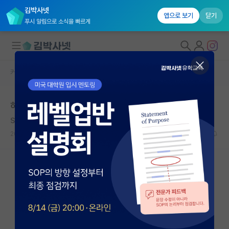
김박사넷
앱으로 보기
닫기
푸시 알림으로 소식을 빠르게
커뮤니티 홈
자유 게시판(아무개랩)
대학원생 모집
하반기 대학원 진학
국내대학원 정보
Sigmund Freud
연구실&오픈랩
2020.11.14
1
8845
커뮤니티
커뮤니티 홈
전체글보기
베스트 게시판
IF 명예의전당