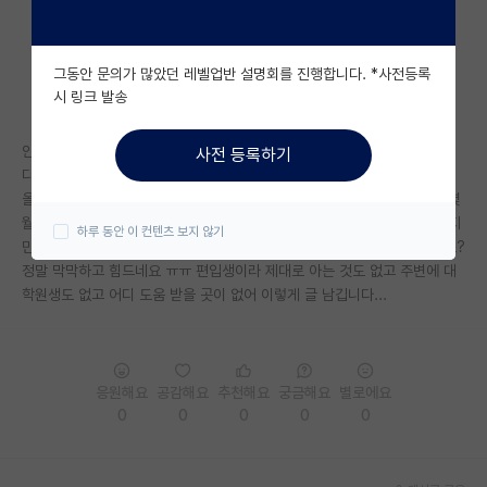
자유 게시판(아무개랩)
그동안 문의가 많았던 레벨업반 설명회를 진행합니다. *사전등록
미국 유학 게시판
시 링크 발송
미국 대학원 합격 후기 게시판
안녕하세요. 작년에 인서울 편입 후 조금 늦게 대학원 진학을 결정하였습니
사전 등록하기
대학원생 모집 게시판
다.
올해는 물건너갔고 내년입학을 준비하려고 하는데 하반기 입학은 컨택을 몇
대학원 합격 후기 게시판
월 정도부터 하는게 좋을까요? 물론 하반기에서 뽑는 인원이 현저히 적겠지
하루 동안 이 컨텐츠 보지 않기
만 그래도 지원하고싶은 모든 교수님께 컨택메일을 보내보는게 맞는거겠죠?
연구실(PI) 홍보 게시판
정말 막막하고 힘드네요 ㅠㅠ 편입생이라 제대로 아는 것도 없고 주변에 대
학원생도 없고 어디 도움 받을 곳이 없어 이렇게 글 남깁니다...
석박사 채용 정보 게시판
임용 정보 게시판
학부 인턴 게시판
응원해요
공감해요
추천해요
궁금해요
별로에요
0
0
0
0
0
취업 게시판
임용 후기 게시판