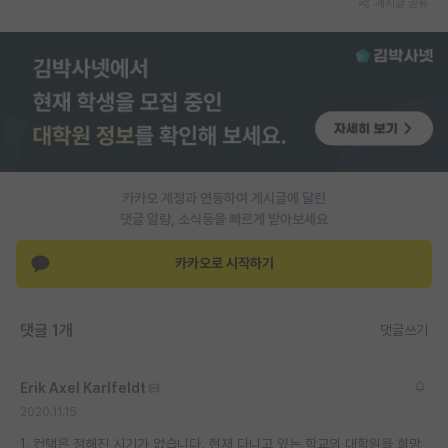
게시글 공유
PI 전용 게시판
인문사회 계열 게시판
특수/전문대학원 게시판
반도체/AI 게시판
장학금/장학생 게시판
카카오 계정과 연동하여 게시글에 달린
댓글 알람, 소식등을 빠르게 받아보세요
학술 정보 게시판
카카오로 시작하기
홍보 게시판
커리어
댓글 1개
댓글쓰기
유학교육
Erik Axel Karlfeldt
이벤트
2020.11.15
반도체 아카데미
1. 컨택은 정해진 시기가 없습니다. 현재 다니고 있는 학교의 대학원을 희망