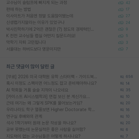
교수님이 슬럼프에 빠지게 되는 과정
42
편애 하는 방법
17
이사이트가 처음엔 정말 도움많이됐는데
27
신생랩가지말라는 이유가 있었구나
24
박사진학하기에 2억은 괜찮은 (?) 정도의 경제력인가요
9
K 전전 교수님들 랩실 어떤지 질문드려요!
5
막학기 자퇴 고민됩니다
3
서울대는 하버드보다 명문이지만
7
최근 댓글이 많이 달린 글
[무료] 2026 미국 대학원 유학 스타터팩 - 가이드북 & 합격자 컨택메일 템플릿
656
혹시 이정도 스펙이면 어느정도 잡고 준비해야하나요?
14
AI 학회들 거품 슬슬 지적이 나오네요
35
[카이스트 AI시스템학과] 면접 보신 분 계신가요...
10
근데 여기는 왜 그렇게 SPK를 물어보는거임?
20
우리나라도 학구 열풍보면 Higher Doctorate 학위가 필요하다고 봅니다.
16
연구실 후배와의 관계
10
석사 1학기부터 원래 논문 작성을 하나요?
20
공부 못했는데 논문실적은 좋은 사람을 싫어함?
6
지도력이 없는 교수님들은 어떻게 하시나요?
7