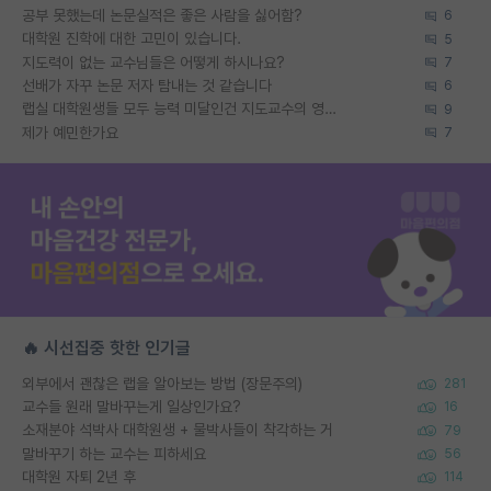
공부 못했는데 논문실적은 좋은 사람을 싫어함?
6
대학원 진학에 대한 고민이 있습니다.
5
지도력이 없는 교수님들은 어떻게 하시나요?
7
선배가 자꾸 논문 저자 탐내는 것 같습니다
6
랩실 대학원생들 모두 능력 미달인건 지도교수의 영향 아닌가?
9
제가 예민한가요
7
🔥 시선집중 핫한 인기글
외부에서 괜찮은 랩을 알아보는 방법 (장문주의)
281
교수들 원래 말바꾸는게 일상인가요?
16
소재분야 석박사 대학원생 + 물박사들이 착각하는 거
79
말바꾸기 하는 교수는 피하세요
56
대학원 자퇴 2년 후
114