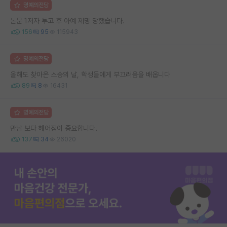
명예의전당
논문 1저자 투고 후 아예 제명 당했습니다.
156
95
115943
명예의전당
올해도 찾아온 스승의 날, 학생들에게 부끄러움을 배웁니다
89
8
16431
명예의전당
만남 보다 헤어짐이 중요합니다.
137
34
26020