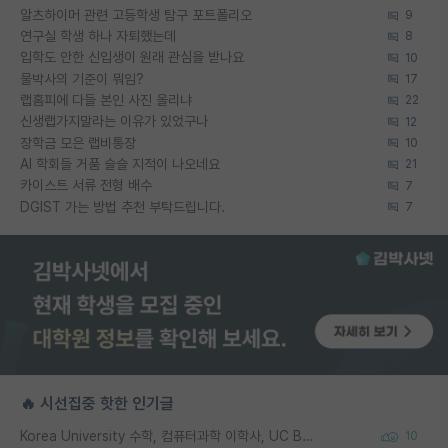
알츠하이머 관련 고등학생 탐구 포트폴리오
9
연구실 학생 하나 자퇴했는데
8
입학도 안한 신입생이 원래 관심을 받나요
10
물박사의 기준이 뭐임?
17
랩홈피에 다들 본인 사진 올리냐
22
신생랩가지말라는 이유가 있었구나
12
장학금 모은 랩비통장
10
AI 학회들 거품 슬슬 지적이 나오네요
21
카이스트 서류 전형 배수
7
DGIST 가는 방법 추천 부탁드립니다.
7
🔥 시선집중 핫한 인기글
Korea University 수학, 컴퓨터과학 이학사, UC Berkeley 산업공학 대학원 공학박사가 되는 것은 쉽지 않겠죠?
10