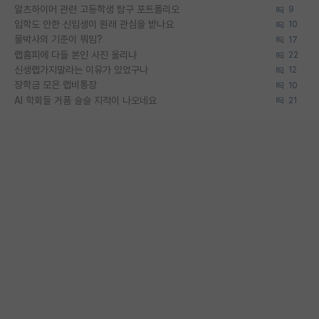
알츠하이머 관련 고등학생 탐구 포트폴리오
9
입학도 안한 신입생이 원래 관심을 받나요
10
물박사의 기준이 뭐임?
17
랩홈피에 다들 본인 사진 올리냐
22
신생랩가지말라는 이유가 있었구나
12
장학금 모은 랩비통장
10
AI 학회들 거품 슬슬 지적이 나오네요
21