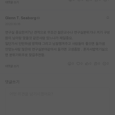
대댓글 쓰기
Glenn T. Seaborg
2020.10.16
연구실 중요한거?난 갠적으로 무조건 젊은교수나 연구실분위기나 거기 구성
원이 님이랑 맞을것 같은사람 있느냐가 제일중요.
일단가서 인턴하셈 방학때 그리고 님잘챙겨주고 사람들이 좋으면 들가셈
안맞는사람 많은데 연구실분야같아서 들가면 고생좀함 . 혼자서밥먹기싫으
면 분위기위주로 찾길추천함.
0
0
0
0
0
대댓글 쓰기
댓글쓰기