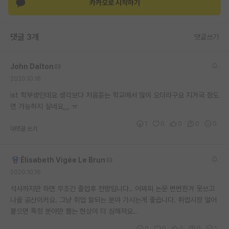
카카오로 시작하기
댓글 3개
댓글쓰기
John Dalton
2020.10.16
ist 학부생인데요 생각보다 처음듣는 학교에서 많이 오더라구요 지거국 정도
면 가능하지 싶네요,,, ㅠ
1
0
0
0
0
대댓글 쓰기
Élisabeth Vigée Le Brun
2020.10.16
석사까지만 하면 무조건 졸업후 전망입니다.. 어짜피 논문 변변한거 못쓰고
나올 공산이커요. 그냥 취업 잘되는 분야 가시는게 좋습니다. 취업시장 얼어
붙으면 특정 분야만 뽑는 현상이 더 심해져요..
0
0
0
0
1