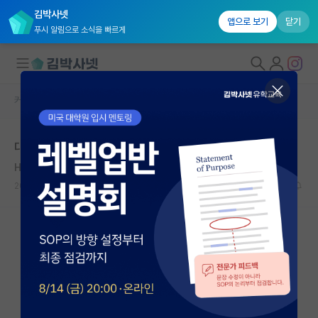
김박사넷
앱으로 보기
닫기
푸시 알림으로 소식을 빠르게
커뮤니티 홈
자유 게시판(아무개랩)
대학원생 모집
대학원 랩실 고민중입니다
국내대학원 정보
Hans Geiger
연구실&오픈랩
2020.10.16
3
9432
커뮤니티
커뮤니티 홈
전체글보기
베스트 게시판
IF 명예의전당