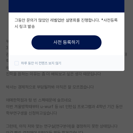
자유 게시판(아무개랩)
그동안 문의가 많았던 레벨업반 설명회를 진행합니다. *사전등록
미국 유학 게시판
시 링크 발송
미국 대학원 합격 후기 게시판
부산/경북 신소재 3-2 재학중
사전 등록하기
대학원생 모집 게시판
3.8/4.5 어학성적 없는수준
관심있는 학문분야와 조금 거리있는 주제로 설계프로젝트 진행중(교수님, 대
대학원 합격 후기 게시판
학원생 1분, 학부생 n명)
하루 동안 이 컨텐츠 보지 않기
ist라인 신소재계열 진학을 목표로 두고 있습니다!
연구실(PI) 홍보 게시판
진학을 원하는 이유는 좀 더 배워보고 싶은 생각 때문입니다
석박사 채용 정보 게시판
박사는 경제적으로 부담될까봐 아직은 잘 모르겠습니다
임용 정보 게시판
애매한학점과 텅 빈 스펙때문에 슬프네요
학부 인턴 게시판
이번 겨울방학때부터 u-wurf 등 ist 인턴십 프로그램과 4학년 기간 동안
학부연구생을 신청하고싶습니다
취업 게시판
그런데, 아직 저와 맞는 연구실(연구분야)을 결정하지 못한 상태입니다
임용 후기 게시판
이걸 빨리 결정해야 인턴이든 뭐든 할거같습니다