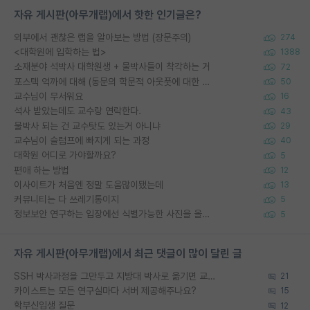
자유 게시판(아무개랩)에서 핫한 인기글은?
외부에서 괜찮은 랩을 알아보는 방법 (장문주의)
274
<대학원에 입학하는 법>
1388
소재분야 석박사 대학원생 + 물박사들이 착각하는 거
72
포스텍 억까에 대해 (동문의 학문적 아웃풋에 대한 반박)
50
교수님이 무서워요
16
석사 받았는데도 교수랑 연락한다.
43
물박사 되는 건 교수탓도 있는거 아니냐
29
교수님이 슬럼프에 빠지게 되는 과정
40
대학원 어디로 가야할까요?
5
편애 하는 방법
12
이사이트가 처음엔 정말 도움많이됐는데
13
커뮤니티는 다 쓰레기통이지
5
정보보안 연구하는 입장에선 식별가능한 사진을 올리는건 비추이긴함
5
자유 게시판(아무개랩)에서 최근 댓글이 많이 달린 글
SSH 박사과정을 그만두고 지방대 박사로 옮기면 교수의 꿈은 끝일까요?
21
카이스트는 모든 연구실마다 서버 제공해주나요?
15
학부신입생 질문
12