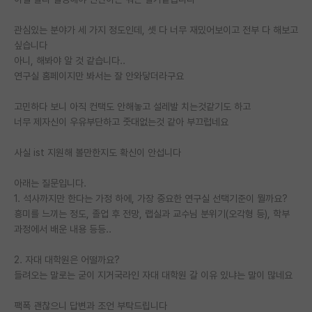
PI 전용 게시판
관심있는 분야가 세 가지 정도인데, 셋 다 너무 재밌어보이고 전부 다 해보고
싶습니다
인문사회 계열 게시판
아니, 해봐야 알 것 같습니다..
연구실 홈페이지만 봐서는 잘 안와닿더라구요
특수/전문대학원 게시판
반도체/AI 게시판
고민하다 보니 아직 컨택도 안해놓고 설레발 치는것같기도 하고
너무 제자신이 우유부단하고 줏대없는것 같아 부끄럽네요
장학금/장학생 게시판
사실 ist 지원해 볼만한지도 확신이 안섭니다
학술 정보 게시판
아래는 질문입니다.
홍보 게시판
1. 석사까지만 한다는 가정 하에, 가장 중요한 연구실 선택기준이 뭘까요?
흥미를 느끼는 정도, 졸업 후 전망, 랩실과 교수님 분위기(오각형 등), 학부
커리어
과정에서 배운 내용 등등..
유학교육
2. 자대 대학원은 어떨까요?
이벤트
들려오는 말로는 굳이 지거국라인 자대 대학원 갈 이유 있냐는 말이 많네요
반도체 아카데미
팩폭 괜찮으니 답변과 조언 부탁드립니다