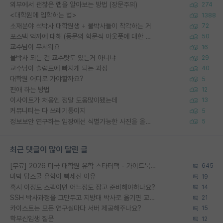
외부에서 괜찮은 랩을 알아보는 방법 (장문주의)
274
<대학원에 입학하는 법>
1388
소재분야 석박사 대학원생 + 물박사들이 착각하는 거
72
포스텍 억까에 대해 (동문의 학문적 아웃풋에 대한 반박)
50
교수님이 무서워요
16
물박사 되는 건 교수탓도 있는거 아니냐
29
교수님이 슬럼프에 빠지게 되는 과정
40
대학원 어디로 가야할까요?
5
편애 하는 방법
12
이사이트가 처음엔 정말 도움많이됐는데
13
커뮤니티는 다 쓰레기통이지
5
정보보안 연구하는 입장에선 식별가능한 사진을 올리는건 비추이긴함
5
최근 댓글이 많이 달린 글
[무료] 2026 미국 대학원 유학 스타터팩 - 가이드북 & 합격자 컨택메일 템플릿
645
미박 탑스쿨 유학이 빡세진 이유
19
혹시 이정도 스펙이면 어느정도 잡고 준비해야하나요?
14
SSH 박사과정을 그만두고 지방대 박사로 옮기면 교수의 꿈은 끝일까요?
21
카이스트는 모든 연구실마다 서버 제공해주나요?
15
학부신입생 질문
12