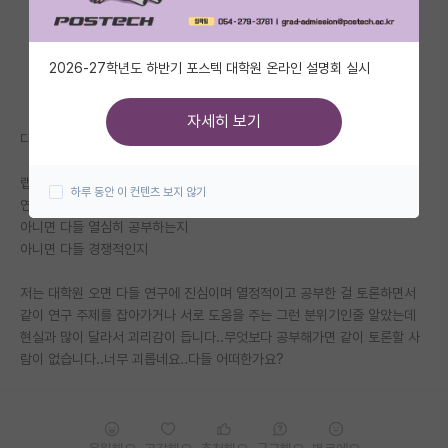
자유 게시판(아무개랩)
2026-27학년도 하반기 포스텍 대학원 온라인 설명회 실시
미국 유학 게시판
미국 대학원 합격 후기 게시판
자세히 보기
다들 연구실 분위기가 어떠한가요?
대학원생 모집 게시판
랩미팅은 일주일에 몇 번 하는지
하루 동안 이 컨텐츠 보지 않기
대학원 합격 후기 게시판
연구원들끼리는 각자도생인지
아니면 다들 열심히 공부하는지
연구실(PI) 홍보 게시판
아니면 다들 경쟁적인지
석박사 채용 정보 게시판
저는 대학원 오면 다들 연구에 진심이며 열정적이고 공부한 걸 토론하면서
같이 연구 주제를 잡아가거나 서로 도움을 주는 그런 분위기인줄 알았는데
임용 정보 게시판
현실과 많이 달라서 괴리감이 듭니다..무엇보다 공부해가면 같이 토론할 사
학부 인턴 게시판
람이 없습니다..너무 괴롭네요..다들 어떠한가요?
취업 게시판
임용 후기 게시판