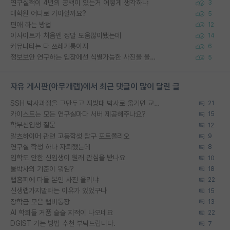
연구실적이 4년의 공백이 있는거 어떻게 생각하냐
3
대학원 어디로 가야할까요?
5
편애 하는 방법
12
이사이트가 처음엔 정말 도움많이됐는데
14
커뮤니티는 다 쓰레기통이지
6
정보보안 연구하는 입장에선 식별가능한 사진을 올리는건 비추이긴함
5
자유 게시판(아무개랩)에서 최근 댓글이 많이 달린 글
SSH 박사과정을 그만두고 지방대 박사로 옮기면 교수의 꿈은 끝일까요?
21
카이스트는 모든 연구실마다 서버 제공해주나요?
15
학부신입생 질문
12
알츠하이머 관련 고등학생 탐구 포트폴리오
9
연구실 학생 하나 자퇴했는데
8
입학도 안한 신입생이 원래 관심을 받나요
10
물박사의 기준이 뭐임?
18
랩홈피에 다들 본인 사진 올리냐
22
신생랩가지말라는 이유가 있었구나
15
장학금 모은 랩비통장
13
AI 학회들 거품 슬슬 지적이 나오네요
22
DGIST 가는 방법 추천 부탁드립니다.
7