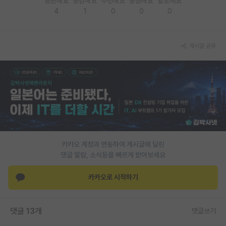
응원해요
공감해요
추천해요
궁금해요
별로에요
4
1
0
0
0
PI 전용 게시판
인문사회 계열 게시판
게시글 공유
특수/전문대학원 게시판
반도체/AI 게시판
장학금/장학생 게시판
학술 정보 게시판
홍보 게시판
카카오 계정과 연동하여 게시글에 달린
댓글 알람, 소식등을 빠르게 받아보세요
커리어
유학교육
카카오로 시작하기
이벤트
댓글 13개
댓글쓰기
반도체 아카데미