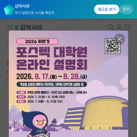
김박사넷
앱으로 보기
닫기
푸시 알림으로 소식을 빠르게
커뮤니티 홈
자유 게시판(아무개랩)
대학원생 모집
연구실 운영
국내대학원 정보
이기적인 아리스토텔레스
연구실&오픈랩
2022.10.03
13
6039
커뮤니티
커뮤니티 홈
전체글보기
베스트 게시판
IF 명예의전당