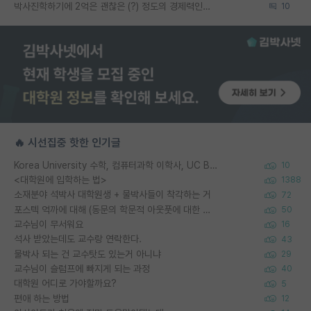
박사진학하기에 2억은 괜찮은 (?) 정도의 경제력인가요
10
🔥 시선집중 핫한 인기글
Korea University 수학, 컴퓨터과학 이학사, UC Berkeley 산업공학 대학원 공학박사가 되는 것은 쉽지 않겠죠?
10
<대학원에 입학하는 법>
1388
소재분야 석박사 대학원생 + 물박사들이 착각하는 거
72
포스텍 억까에 대해 (동문의 학문적 아웃풋에 대한 반박)
50
교수님이 무서워요
16
석사 받았는데도 교수랑 연락한다.
43
물박사 되는 건 교수탓도 있는거 아니냐
29
교수님이 슬럼프에 빠지게 되는 과정
40
대학원 어디로 가야할까요?
5
편애 하는 방법
12