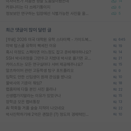
이사이트가 처음엔 정말 도움많이됐는데
14
커뮤니티는 다 쓰레기통이지
6
정보보안 연구하는 입장에선 식별가능한 사진을 올리는건 비추이긴함
5
최근 댓글이 많이 달린 글
[무료] 2026 미국 대학원 유학 스타터팩 - 가이드북 & 합격자 컨택메일 템플릿
645
미박 탑스쿨 유학이 빡세진 이유
19
혹시 이정도 스펙이면 어느정도 잡고 준비해야하나요?
14
SSH 박사과정을 그만두고 지방대 박사로 옮기면 교수의 꿈은 끝일까요?
21
카이스트는 모든 연구실마다 서버 제공해주나요?
15
알츠하이머 관련 고등학생 탐구 포트폴리오
9
입학도 안한 신입생이 원래 관심을 받나요
10
물박사의 기준이 뭐임?
18
랩홈피에 다들 본인 사진 올리냐
22
신생랩가지말라는 이유가 있었구나
15
장학금 모은 랩비통장
13
AI 학회들 거품 슬슬 지적이 나오네요
22
박사진학하기에 2억은 괜찮은 (?) 정도의 경제력인가요
10