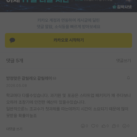
PI 전용 게시판
카카오 계정과 연동하여 게시글에 달린
인문사회 계열 게시판
댓글 알람, 소식등을 빠르게 받아보세요
특수/전문대학원 게시판
카카오로 시작하기
반도체/AI 게시판
장학금/장학생 게시판
댓글 5개
댓글쓰기
학술 정보 게시판
방정맞은 갈릴레오 갈릴레이
홍보 게시판
2026.05.08
커리어
학교마다 다를수있습니다. 과기원 및 포공은 스타트업 패키지가 꽤 주다보니
오히려 초창기에 안전한 예산이 있을수있습니다.
유학교육
일반적으론느 조교수가 첫과제를 따는데까지 시간이 소요되기 때문에 많이
못받을 확률이높죠
이벤트
0
0
0
0
0
대댓글 쓰기
반도체 아카데미