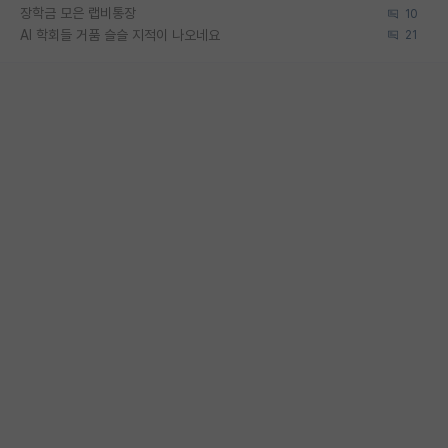
장학금 모은 랩비통장
10
AI 학회들 거품 슬슬 지적이 나오네요
21