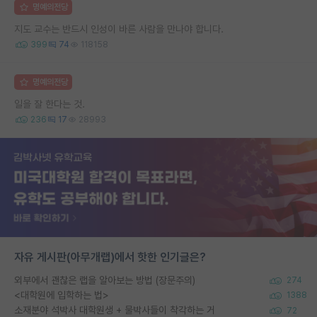
명예의전당
지도 교수는 반드시 인성이 바른 사람을 만나야 합니다.
399
74
118158
명예의전당
일을 잘 한다는 것.
236
17
28993
자유 게시판(아무개랩)에서 핫한 인기글은?
외부에서 괜찮은 랩을 알아보는 방법 (장문주의)
274
<대학원에 입학하는 법>
1388
소재분야 석박사 대학원생 + 물박사들이 착각하는 거
72