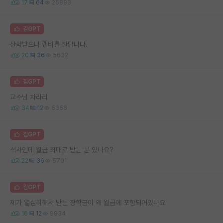
17
64
25893
김GPT
산학받으니 랩비를 깐답니다.
20
36
5632
김GPT
교수님 차라리
34
12
6368
김GPT
석사인데 월급 최대로 받는 분 있나요?
22
36
5701
김GPT
제가 열심히해서 받는 장학금이 왜 월급에 포함되어있나요
16
12
9934