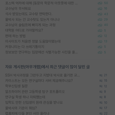
포스텍 억까에 대해 (동문의 학문적 아웃풋에 대한 반박)
50
교수님이 무서워요
16
석사 받았는데도 교수랑 연락한다.
43
물박사 되는 건 교수탓도 있는거 아니냐
29
교수님이 슬럼프에 빠지게 되는 과정
40
대학원 어디로 가야할까요?
5
편애 하는 방법
12
이사이트가 처음엔 정말 도움많이됐는데
13
커뮤니티는 다 쓰레기통이지
5
정보보안 연구하는 입장에선 식별가능한 사진을 올리는건 비추이긴함
5
자유 게시판(아무개랩)에서 최근 댓글이 많이 달린 글
SSH 박사과정을 그만두고 지방대 박사로 옮기면 교수의 꿈은 끝일까요?
21
카이스트는 모든 연구실마다 서버 제공해주나요?
15
학부신입생 질문
12
알츠하이머 관련 고등학생 탐구 포트폴리오
9
연구실 학생 하나 자퇴했는데
8
입학도 안한 신입생이 원래 관심을 받나요
10
물박사의 기준이 뭐임?
17
랩홈피에 다들 본인 사진 올리냐
22