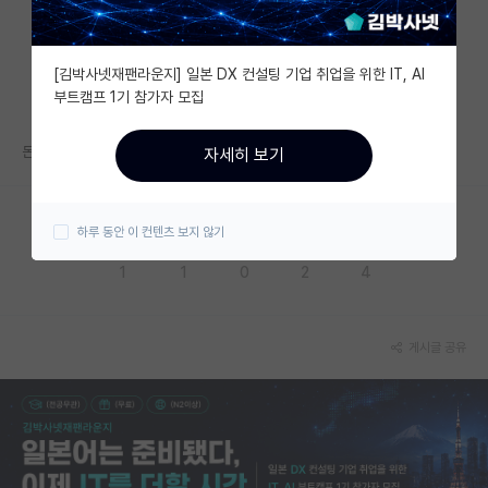
자유 게시판(아무개랩)
[김박사넷재팬라운지] 일본 DX 컨설팅 기업 취업을 위한 IT, AI
미국 유학 게시판
부트캠프 1기 참가자 모집
미국 대학원 합격 후기 게시판
돈 많이받고싶으면 조교수랩은 그냥 거르면되나요?
자세히 보기
대학원생 모집 게시판
대학원 합격 후기 게시판
하루 동안 이 컨텐츠 보지 않기
응원해요
공감해요
추천해요
궁금해요
별로에요
연구실(PI) 홍보 게시판
1
1
0
2
4
석박사 채용 정보 게시판
임용 정보 게시판
게시글 공유
학부 인턴 게시판
취업 게시판
임용 후기 게시판