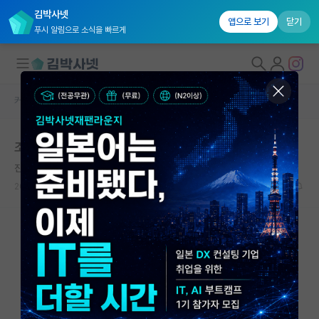
김박사넷
앱으로 보기
닫기
푸시 알림으로 소식을 빠르게
커뮤니티 홈
자유 게시판(아무개랩)
대학원생 모집
조교수 랩은 월급 안주는게 대부분인가요?
국내대학원 정보
진지한 알렉산더 벨
연구실&오픈랩
2026.05.08
5
2042
커뮤니티
커뮤니티 홈
전체글보기
베스트 게시판
IF 명예의전당