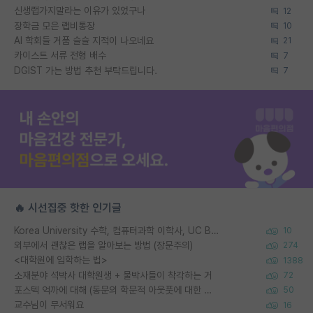
신생랩가지말라는 이유가 있었구나
12
장학금 모은 랩비통장
10
AI 학회들 거품 슬슬 지적이 나오네요
21
카이스트 서류 전형 배수
7
DGIST 가는 방법 추천 부탁드립니다.
7
🔥 시선집중 핫한 인기글
Korea University 수학, 컴퓨터과학 이학사, UC Berkeley 산업공학 대학원 공학박사가 되는 것은 쉽지 않겠죠?
10
외부에서 괜찮은 랩을 알아보는 방법 (장문주의)
274
<대학원에 입학하는 법>
1388
소재분야 석박사 대학원생 + 물박사들이 착각하는 거
72
포스텍 억까에 대해 (동문의 학문적 아웃풋에 대한 반박)
50
교수님이 무서워요
16