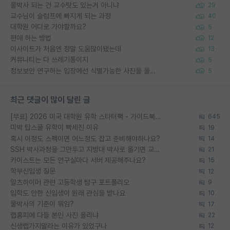
물박사 되는 건 교수탓도 있는거 아니냐
29
교수님이 슬럼프에 빠지게 되는 과정
40
대학원 어디로 가야할까요?
5
편애 하는 방법
12
이사이트가 처음엔 정말 도움많이됐는데
13
커뮤니티는 다 쓰레기통이지
5
정보보안 연구하는 입장에선 식별가능한 사진을 올리는건 비추이긴함
5
최근 댓글이 많이 달린 글
[무료] 2026 미국 대학원 유학 스타터팩 - 가이드북 & 합격자 컨택메일 템플릿
645
미박 탑스쿨 유학이 빡세진 이유
19
혹시 이정도 스펙이면 어느정도 잡고 준비해야하나요?
14
SSH 박사과정을 그만두고 지방대 박사로 옮기면 교수의 꿈은 끝일까요?
21
카이스트는 모든 연구실마다 서버 제공해주나요?
15
학부신입생 질문
12
알츠하이머 관련 고등학생 탐구 포트폴리오
9
입학도 안한 신입생이 원래 관심을 받나요
10
물박사의 기준이 뭐임?
17
랩홈피에 다들 본인 사진 올리냐
22
신생랩가지말라는 이유가 있었구나
12