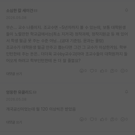
재팬라운지 🌸
소심한 칼 세이건
2026.05.08
무슨... 교수 나름이지. 조교수면 ~5년차까지 볼 수 있는데, 보통 대학원생
들이 노릴만한 학교급에서는(최소 지거국) 정착과제, 정착지원금 등 꽤 있어
서 학생 월급 못 주는 수준 아님...(공대 기준임. 문과는 몰랑)
조교수가 대학원생 월급 안주고 뽑는다면 그건 그 교수가 이상한거임. 학부
인턴한테 주는 돈은.. 더더욱 교수by교수고(아마 조교수들이 대학원까지 들
어오게 하려고 학부인턴한테 돈 더 잘 줄껄요?
0
0
0
0
0
대댓글 쓰기
엉뚱한 유클리드
2026.05.08
개국공신이었는데 월 120 이상씩은 받았음
0
0
0
0
0
대댓글 쓰기