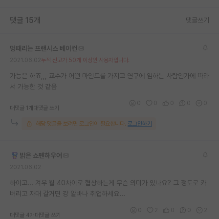
재팬라운지 🌸
댓글 15개
댓글쓰기
멍때리는 프랜시스 베이컨
2021.06.02
누적 신고가 50개 이상인 사용자입니다.
가능은 하죠,,, 교수가 어떤 마인드를 가지고 연구에 임하는 사람인가에 따라
서 가능한 것 같음
0
0
0
0
0
대댓글 1개
대댓글 쓰기
해당 댓글을 보려면 로그인이 필요합니다.
로그인하기
밝은 쇼펜하우어
2021.06.02
하이고... 겨우 월 40차이로 협상하는게 무슨 의미가 있나요? 그 정도로 카
버리고 자대 갈거면 걍 알바나 취업하세요...
0
2
0
0
2
대댓글 4개
대댓글 쓰기