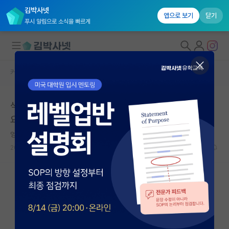
김박사넷
앱으로 보기
닫기
푸시 알림으로 소식을 빠르게
커뮤니티 홈
자유 게시판(아무개랩)
대학원생 모집
석사입학에 교수님과 월급 협상하는건 선 넘은 행위일까
국내대학원 정보
요..?
연구실&오픈랩
엉뚱한 노엄 촘스키
커뮤니티
2021.06.02
15
5437
커뮤니티 홈
전체글보기
베스트 게시판
IF 명예의전당