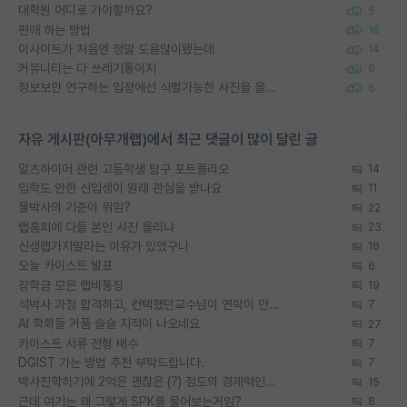
대학원 어디로 가야할까요?
5
편애 하는 방법
16
이사이트가 처음엔 정말 도움많이됐는데
14
커뮤니티는 다 쓰레기통이지
6
정보보안 연구하는 입장에선 식별가능한 사진을 올리는건 비추이긴함
6
자유 게시판(아무개랩)에서 최근 댓글이 많이 달린 글
알츠하이머 관련 고등학생 탐구 포트폴리오
14
입학도 안한 신입생이 원래 관심을 받나요
11
물박사의 기준이 뭐임?
22
랩홈피에 다들 본인 사진 올리냐
23
신생랩가지말라는 이유가 있었구나
16
오늘 카이스트 발표
6
장학금 모은 랩비통장
19
석박사 과정 합격하고, 컨택했던교수님이 연락이 안됩니다...
7
AI 학회들 거품 슬슬 지적이 나오네요
27
카이스트 서류 전형 배수
7
DGIST 가는 방법 추천 부탁드립니다.
7
박사진학하기에 2억은 괜찮은 (?) 정도의 경제력인가요
15
근데 여기는 왜 그렇게 SPK를 물어보는거임?
8