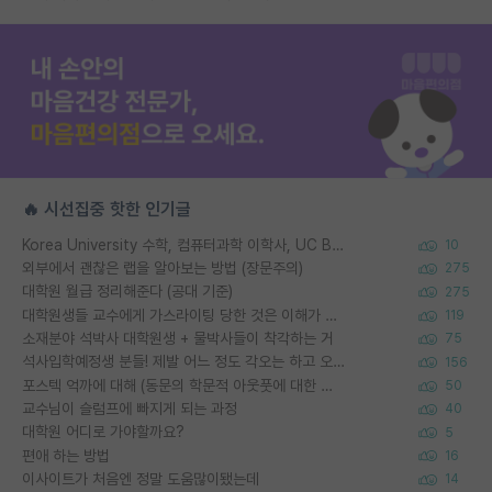
🔥 시선집중 핫한 인기글
Korea University 수학, 컴퓨터과학 이학사, UC Berkeley 산업공학 대학원 공학박사가 되는 것은 쉽지 않겠죠?
10
외부에서 괜찮은 랩을 알아보는 방법 (장문주의)
275
대학원 월급 정리해준다 (공대 기준)
275
대학원생들 교수에게 가스라이팅 당한 것은 이해가 갑니다. 안타깝네요.
119
소재분야 석박사 대학원생 + 물박사들이 착각하는 거
75
석사입학예정생 분들! 제발 어느 정도 각오는 하고 오세요.
156
포스텍 억까에 대해 (동문의 학문적 아웃풋에 대한 반박)
50
교수님이 슬럼프에 빠지게 되는 과정
40
대학원 어디로 가야할까요?
5
편애 하는 방법
16
이사이트가 처음엔 정말 도움많이됐는데
14