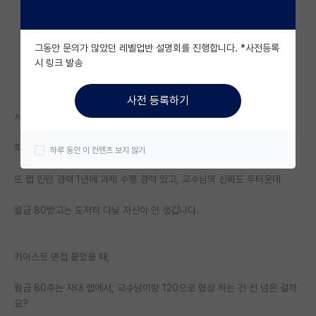
자유 게시판(아무개랩)
그동안 문의가 많았던 레벨업반 설명회를 진행합니다. *사전등록
미국 유학 게시판
시 링크 발송
미국 대학원 합격 후기 게시판
사전 등록하기
대학원생 모집 게시판
서울 중위권 공대이고,
대학원 합격 후기 게시판
학점은 4.1 이상에 자대 대학원 입학 시 전장 지원,
하루 동안 이 컨텐츠 보지 않기
연구실(PI) 홍보 게시판
또 랩 인턴 경력 1년에 과제 수행 경력 있고, 교수님의 신뢰도 두터운데
석박사 채용 정보 게시판
월급 80받고는 도저히 다닐 자신이 안 생깁니다.
임용 정보 게시판
학부 인턴 게시판
카이스트 면접 붙었을 때,
취업 게시판
월급 80주는 자대 랩에서, 교수님이랑 120으로 협상 하는 건 선 넘은 걸까
요?
임용 후기 게시판