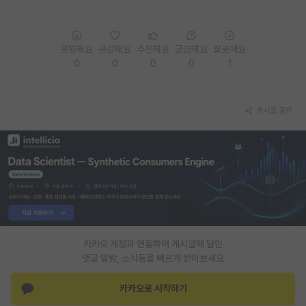
PI 전용 게시판
인문사회 계열 게시판
응원해요
공감해요
추천해요
궁금해요
별로에요
0
0
0
0
1
특수/전문대학원 게시판
반도체/AI 게시판
게시글 공유
장학금/장학생 게시판
학술 정보 게시판
홍보 게시판
커리어
유학교육
카카오 계정과 연동하여 게시글에 달린
댓글 알람, 소식등을 빠르게 받아보세요
이벤트
카카오로 시작하기
반도체 아카데미