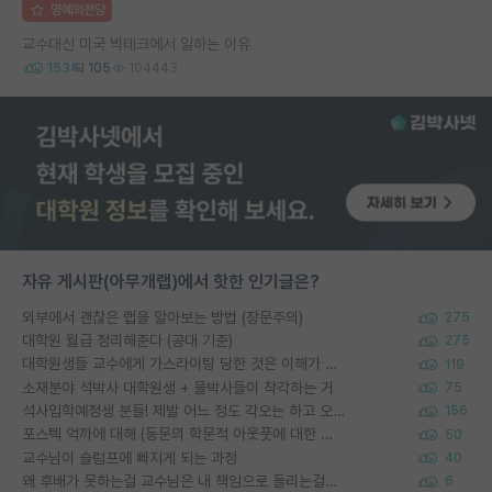
명예의전당
교수대신 미국 빅테크에서 일하는 이유
153
105
104443
자유 게시판(아무개랩)에서 핫한 인기글은?
외부에서 괜찮은 랩을 알아보는 방법 (장문주의)
275
대학원 월급 정리해준다 (공대 기준)
275
대학원생들 교수에게 가스라이팅 당한 것은 이해가 갑니다. 안타깝네요.
119
소재분야 석박사 대학원생 + 물박사들이 착각하는 거
75
석사입학예정생 분들! 제발 어느 정도 각오는 하고 오세요.
156
포스텍 억까에 대해 (동문의 학문적 아웃풋에 대한 반박)
50
교수님이 슬럼프에 빠지게 되는 과정
40
왜 후배가 못하는걸 교수님은 내 책임으로 돌리는걸까요?
6