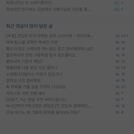
커뮤니티는 다 쓰레기통이지
6
정보보안 연구하는 입장에선 식별가능한 사진을 올리는건 비추이긴함
6
최근 댓글이 많이 달린 글
[무료] 2026 미국 대학원 유학 스타터팩 - 가이드북 & 합격자 컨택메일 템플릿
647
미박 탑스쿨 유학이 빡세진 이유
19
혹시 이정도 스펙이면 어느정도 잡고 준비해야하나요?
14
알츠하이머 관련 고등학생 탐구 포트폴리오
14
물박사의 기준이 뭐임?
22
랩홈피에 다들 본인 사진 올리냐
23
신생랩가지말라는 이유가 있었구나
16
장학금 모은 랩비통장
19
AI 학회들 거품 슬슬 지적이 나오네요
27
카이스트 서류 전형 배수
7
DGIST 가는 방법 추천 부탁드립니다.
7
박사진학하기에 2억은 괜찮은 (?) 정도의 경제력인가요
15
근데 여기는 왜 그렇게 SPK를 물어보는거임?
8