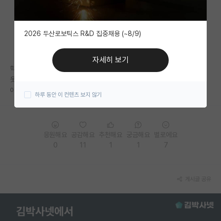
자유 게시판(아무개랩)
2026 두산로보틱스 R&D 집중채용 (~8/9)
미국 유학 게시판
미국 대학원 합격 후기 게시판
자세히 보기
학생이 자기 미래를 담보잡아서 산학을 한다는데 교수가 월급을 깐답니다.
대학원생 모집 게시판
웃긴게 성적 안좋고 연구못해서 산학 떨어진 애들은 그대로 받습니다. 이거
이상한거 맞죠? 이럴줄 알았으면 산학한다고 말 안할걸 그랬습니다..
하루 동안 이 컨텐츠 보지 않기
대학원 합격 후기 게시판
연구실(PI) 홍보 게시판
응원해요
공감해요
추천해요
궁금해요
별로에요
석박사 채용 정보 게시판
0
11
1
1
7
임용 정보 게시판
학부 인턴 게시판
게시글 공유
취업 게시판
임용 후기 게시판