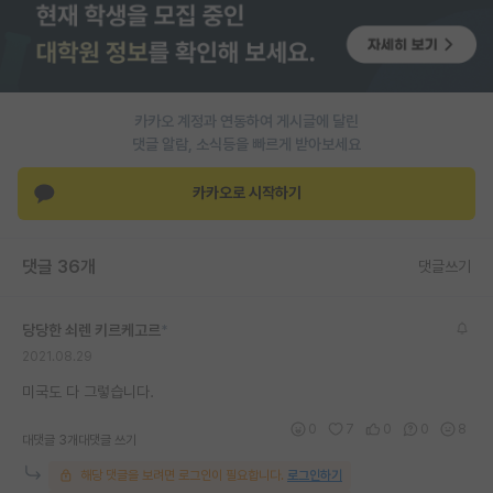
PI 전용 게시판
인문사회 계열 게시판
카카오 계정과 연동하여 게시글에 달린
특수/전문대학원 게시판
댓글 알람, 소식등을 빠르게 받아보세요
반도체/AI 게시판
카카오로 시작하기
장학금/장학생 게시판
학술 정보 게시판
댓글 36개
댓글쓰기
홍보 게시판
당당한 쇠렌 키르케고르
*
커리어
2021.08.29
유학교육
미국도 다 그렇습니다.
이벤트
0
7
0
0
8
대댓글 3개
대댓글 쓰기
반도체 아카데미
해당 댓글을 보려면 로그인이 필요합니다.
로그인하기