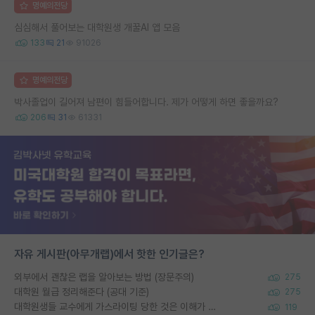
명예의전당
심심해서 풀어보는 대학원생 개꿀AI 앱 모음
133
21
91026
명예의전당
박사졸업이 길어져 남편이 힘들어합니다. 제가 어떻게 하면 좋을까요?
206
31
61331
자유 게시판(아무개랩)에서 핫한 인기글은?
외부에서 괜찮은 랩을 알아보는 방법 (장문주의)
275
대학원 월급 정리해준다 (공대 기준)
275
대학원생들 교수에게 가스라이팅 당한 것은 이해가 갑니다. 안타깝네요.
119