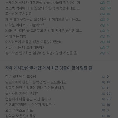
소재분야 석박사 대학원생 + 물박사들이 착각하는 거
74
포스텍 억까에 대해 (동문의 학문적 아웃풋에 대한 반박)
50
교수님이 무서워요
16
왜 후배가 못하는걸 교수님은 내 책임으로 돌리는걸까요?
6
대학원 어디로 가야할까요?
5
SSH 박사과정을 그만두고 지방대 박사로 옮기면 교수의 꿈은 끝일까요?
9
편애 하는 방법
15
이사이트가 처음엔 정말 도움많이됐는데
14
커뮤니티는 다 쓰레기통이지
6
정보보안 연구하는 입장에선 식별가능한 사진을 올리는건 비추이긴함
5
자유 게시판(아무개랩)에서 최근 댓글이 많이 달린 글
정년 4년 남은 교수님
9
알츠하이머 관련 고등학생 탐구 포트폴리오
13
입학도 안한 신입생이 원래 관심을 받나요
11
물박사의 기준이 뭐임?
20
랩홈피에 다들 본인 사진 올리냐
23
신생랩가지말라는 이유가 있었구나
16
오늘 카이스트 발표
6
장학금 모은 랩비통장
19