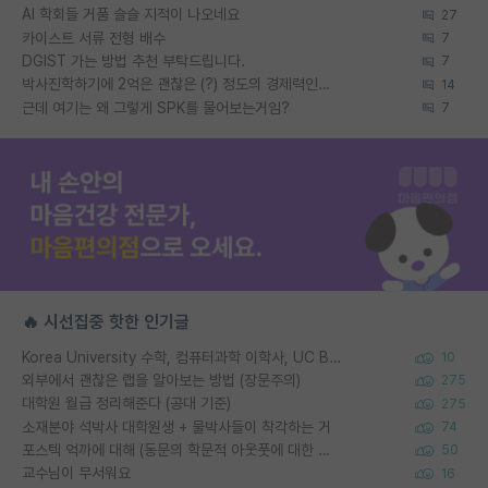
AI 학회들 거품 슬슬 지적이 나오네요
27
카이스트 서류 전형 배수
7
DGIST 가는 방법 추천 부탁드립니다.
7
박사진학하기에 2억은 괜찮은 (?) 정도의 경제력인가요
14
근데 여기는 왜 그렇게 SPK를 물어보는거임?
7
🔥 시선집중 핫한 인기글
Korea University 수학, 컴퓨터과학 이학사, UC Berkeley 산업공학 대학원 공학박사가 되는 것은 쉽지 않겠죠?
10
외부에서 괜찮은 랩을 알아보는 방법 (장문주의)
275
대학원 월급 정리해준다 (공대 기준)
275
소재분야 석박사 대학원생 + 물박사들이 착각하는 거
74
포스텍 억까에 대해 (동문의 학문적 아웃풋에 대한 반박)
50
교수님이 무서워요
16