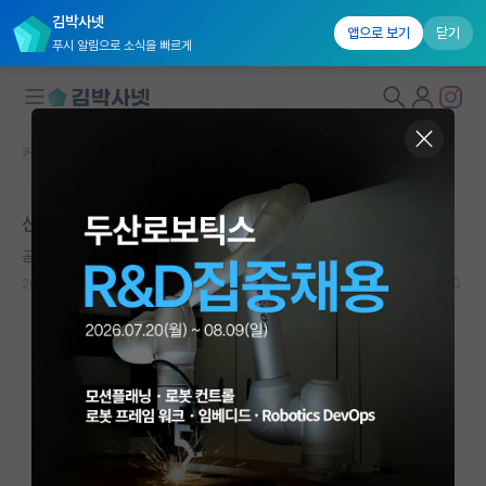
김박사넷
앱으로 보기
닫기
푸시 알림으로 소식을 빠르게
커뮤니티 홈
자유 게시판(아무개랩)
대학원생 모집
산학받으니 랩비를 깐답니다.
국내대학원 정보
공허한 맹자
연구실&오픈랩
2021.08.29
36
5636
커뮤니티
커뮤니티 홈
전체글보기
베스트 게시판
IF 명예의전당