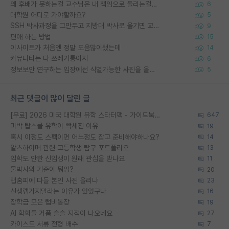
왜 후배가 못하는걸 교수님은 내 책임으로 돌리는걸까요?
6
대학원 어디로 가야할까요?
5
SSH 박사과정을 그만두고 지방대 박사로 옮기면 교수의 꿈은 끝일까요?
9
편애 하는 방법
15
이사이트가 처음엔 정말 도움많이됐는데
14
커뮤니티는 다 쓰레기통이지
6
정보보안 연구하는 입장에선 식별가능한 사진을 올리는건 비추이긴함
5
최근 댓글이 많이 달린 글
[무료] 2026 미국 대학원 유학 스타터팩 - 가이드북 & 합격자 컨택메일 템플릿
647
미박 탑스쿨 유학이 빡세진 이유
19
혹시 이정도 스펙이면 어느정도 잡고 준비해야하나요?
14
알츠하이머 관련 고등학생 탐구 포트폴리오
13
입학도 안한 신입생이 원래 관심을 받나요
11
물박사의 기준이 뭐임?
20
랩홈피에 다들 본인 사진 올리냐
23
신생랩가지말라는 이유가 있었구나
16
장학금 모은 랩비통장
19
AI 학회들 거품 슬슬 지적이 나오네요
27
카이스트 서류 전형 배수
7