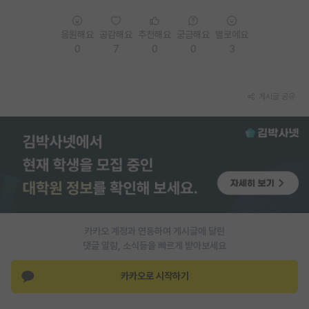
PI 전용 게시판
응원해요
공감해요
추천해요
궁금해요
별로에요
인문사회 계열 게시판
0
7
0
0
3
특수/전문대학원 게시판
게시글 공유
반도체/AI 게시판
장학금/장학생 게시판
학술 정보 게시판
홍보 게시판
커리어
카카오 계정과 연동하여 게시글에 달린
유학교육
댓글 알람, 소식등을 빠르게 받아보세요
이벤트
카카오로 시작하기
반도체 아카데미