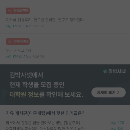
명예의전당
지거국 임용후기: 연구를 잘하면, 연구로 평가된다.
176
34
56302
명예의전당
우리 지도교수님..
175
33
60688
자유 게시판(아무개랩)에서 핫한 인기글은?
외부에서 괜찮은 랩을 알아보는 방법 (장문주의)
276
대학원생들 교수에게 가스라이팅 당한 것은 이해가 갑니다. 안타깝네요.
120