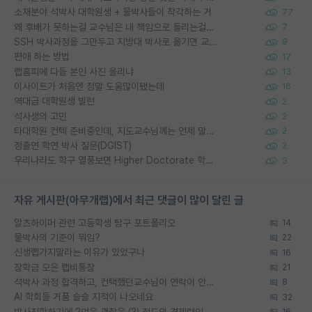
소재분야 석박사 대학원생 + 물박사들이 착각하는 거
77
왜 후배가 못하는걸 교수님은 내 책임으로 돌리는걸까요?
7
SSH 박사과정을 그만두고 지방대 박사로 옮기면 교수의 꿈은 끝일까요?
9
편애 하는 방법
17
랩홈피에 다들 본인 사진 올리냐
13
이사이트가 처음엔 정말 도움많이됐는데
16
역대급 대학원생 빌런
2
석사생의 고민
2
타대학원 컨텍 준비중인데, 지도교수님께는 언제 말씀드려야 할까요?
2
정출연 학연 박사 질문(DGIST)
2
우리나라도 학구 열풍보면 Higher Doctorate 학위가 필요하다고 봅니다.
3
자유 게시판(아무개랩)에서 최근 댓글이 많이 달린 글
알츠하이머 관련 고등학생 탐구 포트폴리오
14
물박사의 기준이 뭐임?
22
신생랩가지말라는 이유가 있었구나
16
장학금 모은 랩비통장
21
석박사 과정 합격하고, 컨택했던교수님이 연락이 안됩니다...
8
AI 학회들 거품 슬슬 지적이 나오네요
32
박사진학하기에 2억은 괜찮은 (?) 정도의 경제력인가요
16