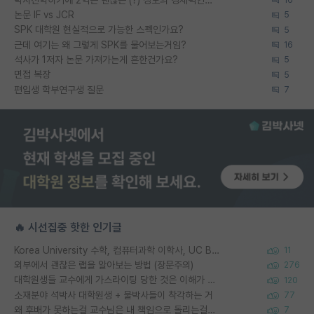
논문 IF vs JCR
5
SPK 대학원 현실적으로 가능한 스펙인가요?
5
근데 여기는 왜 그렇게 SPK를 물어보는거임?
16
석사가 1저자 논문 가져가는게 흔한건가요?
5
면접 복장
5
편입생 학부연구생 질문
7
🔥 시선집중 핫한 인기글
Korea University 수학, 컴퓨터과학 이학사, UC Berkeley 산업공학 대학원 공학박사가 되는 것은 쉽지 않겠죠?
11
외부에서 괜찮은 랩을 알아보는 방법 (장문주의)
276
대학원생들 교수에게 가스라이팅 당한 것은 이해가 갑니다. 안타깝네요.
120
소재분야 석박사 대학원생 + 물박사들이 착각하는 거
77
왜 후배가 못하는걸 교수님은 내 책임으로 돌리는걸까요?
7