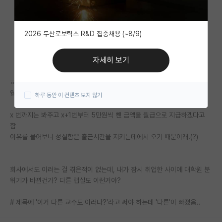
자유 게시판(아무개랩)
2026 두산로보틱스 R&D 집중채용 (~8/9)
미국 유학 게시판
미국 대학원 합격 후기 게시판
자세히 보기
대학원생 모집 게시판
교수가 어디서 뭘 보고 온건지 모르겠는데, 갑자기 월별로 지각한 횟수만큼
월급에서 차감하겠다고 함.
하루 동안 이 컨텐츠 보지 않기
대학원 합격 후기 게시판
x 번까지는 봐주고 x+1번부터 5만원씩 뺀 금액을 월급으로 지급하겠다고
연구실(PI) 홍보 게시판
함
이유를 물어보니 성실함은 출근시간을 지키는데에서 오기 때문이래.(?)
석박사 채용 정보 게시판
임용 정보 게시판
회사에서도 이러는 걸 겪은적이 없는데, 내가 잠시 취업한 사이에 대학원 분
학부 인턴 게시판
위기가 바뀐건가? 다른 랩실도 이런거야?
취업 게시판
# 제목에 '이거 다른 교수도 이러나?'라고 써야 하는데 '다른'이 빠졌음..
임용 후기 게시판