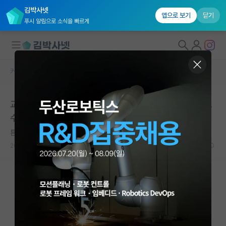
김박사넷
앱으로 보기
닫기
푸시 알림으로 소식을 빠르게
커뮤니티 홈
자유 게시판(아무개랩)
대학원생 모집
교수가 학생들 지각한 횟수만큼 월급에서 까는데, 이거 교
국내대학원 정보
수도 이러나?
연구실&오픈랩
튼튼한 박경리
커뮤니티
2021.10.06
21
4380
커뮤니티 홈
전체글보기
베스트 게시판
IF 명예의전당