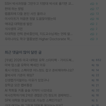
SSH 박사과정을 그만두고 지방대 박사로 옮기면 교수의 꿈은 끝일까요?
9
편애 하는 방법
17
랩홈피에 다들 본인 사진 올리냐
13
이사이트가 처음엔 정말 도움많이됐는데
16
역대급 대학원생 빌런
2
석사생의 고민
2
타대학원 컨텍 준비중인데, 지도교수님께는 언제 말씀드려야 할까요?
2
우리나라도 학구 열풍보면 Higher Doctorate 학위가 필요하다고 봅니다.
3
최근 댓글이 많이 달린 글
[무료] 2026 미국 대학원 유학 스타터팩 - 가이드북 & 합격자 컨택메일 템플릿
652
미박 탑스쿨 유학이 빡세진 이유
19
혹시 이정도 스펙이면 어느정도 잡고 준비해야하나요?
14
물박사의 기준이 뭐임?
22
신생랩가지말라는 이유가 있었구나
16
장학금 모은 랩비통장
21
AI 학회들 거품 슬슬 지적이 나오네요
32
박사진학하기에 2억은 괜찮은 (?) 정도의 경제력인가요
16
SPK 대학원 현실적으로 가능한 스펙인가요?
5
근데 여기는 왜 그렇게 SPK를 물어보는거임?
16